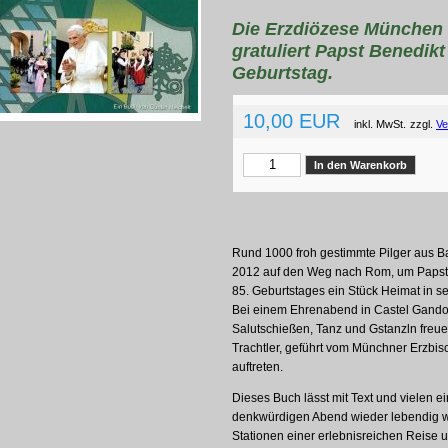
Die Erzdiözese München 
gratuliert Papst Benedikt
Geburtstag.
10,00 EUR
inkl. MwSt.
zzgl.
Ve
Rund 1000 froh gestimmte Pilger aus B
2012 auf den Weg nach Rom, um Papst B
85. Geburtstages ein Stück Heimat in 
Bei einem Ehrenabend in Castel Gandolf
Salutschießen, Tanz und Gstanzln freu
Trachtler, geführt vom Münchner Erzbis
auftreten.
Dieses Buch lässt mit Text und vielen e
denkwürdigen Abend wieder lebendig we
Stationen einer erlebnisreichen Reise u