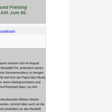
und Freising
 XVI. zum 85.
rsandkosten
ayern machen sich im August
enedikt XVI. anlässlich seines
seine Sommerresidenz zu bringen.
o darf sich der Papst über Musik,
en, wenn Gebirgsschützen und
chof Reinhard Marx, vor ihm
indrucksvollen Bildern diesen
rden, erinnert aber auch an die
nd schließlich an den Rücktritt