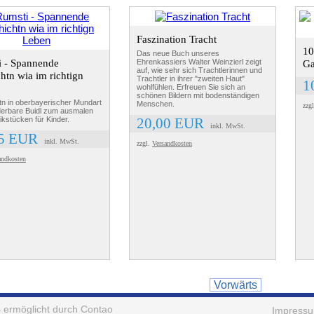
Faszination Tracht
10
Das neue Buch unseres
 - Spannende
Ehrenkassiers Walter Weinzierl zeigt
Ga
auf, wie sehr sich Trachtlerinnen und
htn wia im richtign
Trachtler in ihrer "zweiten Haut"
1
wohlfühlen. Erfreuen Sie sich an
schönen Bildern mit bodenständigen
n in oberbayerischer Mundart
Menschen.
zzg
derbare Buidl zum ausmalen
kstücken für Kinder.
20,00 EUR
inkl. MwSt.
95 EUR
inkl. MwSt.
zzgl.
Versandkosten
andkosten
Vorwärts
 ermöglicht durch Contao
Impress