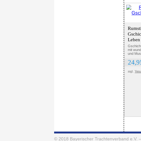
Rumsti
Gschic
Leben
Gschicht
mit wun
und Musi
24,
zzgl.
Vers
© 2018
Bayerischer Trachtenverband e.V.
–