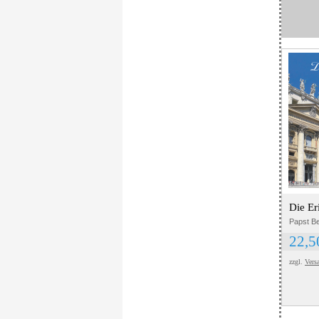
Die Er
Papst Be
22,
zzgl.
Vers