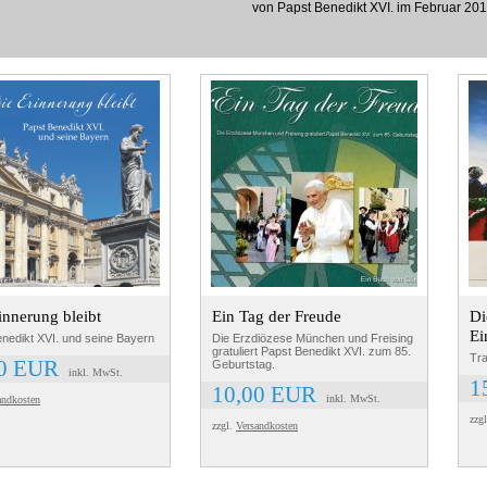
von Papst Benedikt XVI. im Februar 201
innerung bleibt
Ein Tag der Freude
Di
Ei
nedikt XVI. und seine Bayern
Die Erzdiözese München und Freising
gratuliert Papst Benedikt XVI. zum 85.
Tra
50 EUR
Geburtstag.
inkl. MwSt.
1
10,00 EUR
inkl. MwSt.
andkosten
zzg
zzgl.
Versandkosten