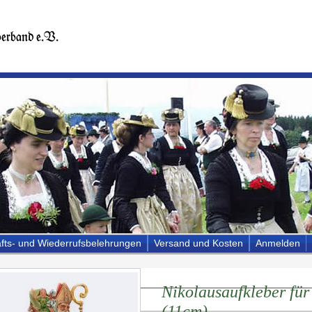
fts- und Wiederrufsbelehrungen
Versand und Kosten
Anmelden
Nikolausaufkleber für
(11cm)