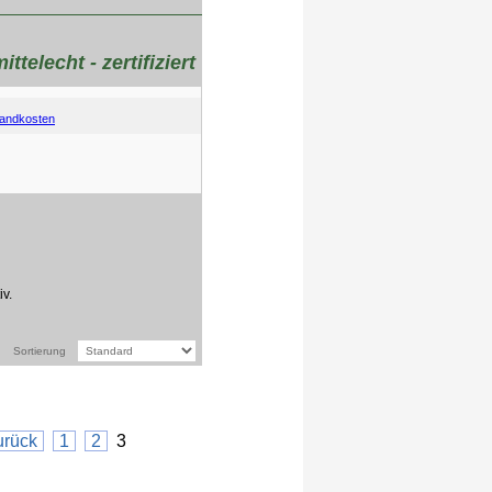
ttelecht - zertifiziert
andkosten
iv.
Sortierung
urück
1
2
3