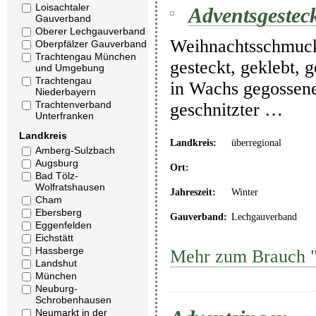
Loisachtaler
Adventsgestec
Gauverband
Oberer Lechgauverband
Weihnachtsschmuck
Oberpfälzer Gauverband
Trachtengau München
gesteckt, geklebt, 
und Umgebung
Trachtengau
in Wachs gegossener
Niederbayern
Trachtenverband
geschnitzter …
Unterfranken
Landkreis
Landkreis:
überregional
Amberg-Sulzbach
Augsburg
Ort:
Bad Tölz-
Wolfratshausen
Jahreszeit:
Winter
Cham
Ebersberg
Gauverband:
Lechgauverband
Eggenfelden
Eichstätt
Hassberge
Mehr zum Brauch "
Landshut
München
Neuburg-
Schrobenhausen
Neumarkt in der