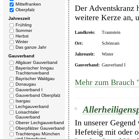
Mittelfranken
Der Adventskranz h
Oberpfalz
weitere Kerze an, 
Jahreszeit
Frühling
Sommer
Landkreis:
Traunstein
Herbst
Winter
Ort:
Schönram
Das ganze Jahr
Jahreszeit:
Winter
Gauverband
Allgäuer Gauverband
Gauverband:
Gauverband I
Bayerischer Inngau
Trachtenverband
Bayrischer Waldgau
Mehr zum Brauch "
Donaugau
Gauverband I
Gauverband Oberpfalz
Isargau
Lechgauverband
Allerheiligensp
Loisachtaler
Gauverband
In unserer Gegend 
Oberer Lechgauverband
Oberpfälzer Gauverband
Hefeteig mit oder 
Trachtengau München
und Umgebung