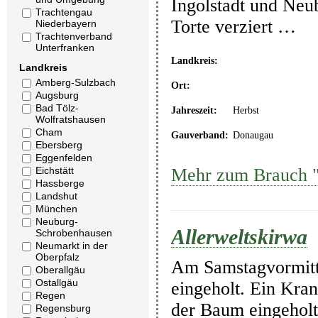
Ingolstadt und Neu
Trachtengau
Torte verziert …
Niederbayern
Trachtenverband
Unterfranken
Landkreis:
Landkreis
Amberg-Sulzbach
Ort:
Augsburg
Bad Tölz-
Jahreszeit:
Herbst
Wolfratshausen
Cham
Gauverband:
Donaugau
Ebersberg
Eggenfelden
Eichstätt
Mehr zum Brauch "A
Hassberge
Landshut
München
Neuburg-
Allerweltskirwa
Schrobenhausen
Neumarkt in der
Oberpfalz
Am Samstagvormitta
Oberallgäu
Ostallgäu
eingeholt. Ein Kra
Regen
der Baum eingeholt
Regensburg