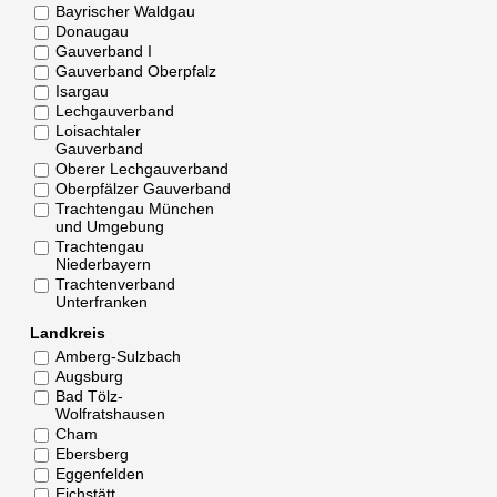
Bayrischer Waldgau
Donaugau
Gauverband I
Gauverband Oberpfalz
Isargau
Lechgauverband
Loisachtaler
Gauverband
Oberer Lechgauverband
Oberpfälzer Gauverband
Trachtengau München
und Umgebung
Trachtengau
Niederbayern
Trachtenverband
Unterfranken
Landkreis
Amberg-Sulzbach
Augsburg
Bad Tölz-
Wolfratshausen
Cham
Ebersberg
Eggenfelden
Eichstätt