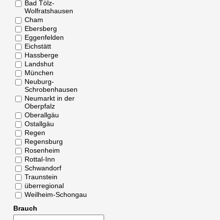
Bad Tölz-
Wolfratshausen
Cham
Ebersberg
Eggenfelden
Eichstätt
Hassberge
Landshut
München
Neuburg-
Schrobenhausen
Neumarkt in der
Oberpfalz
Oberallgäu
Ostallgäu
Regen
Regensburg
Rosenheim
Rottal-Inn
Schwandorf
Traunstein
überregional
Weilheim-Schongau
Brauch