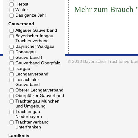
Herbst
Mehr zum Brauch "
Winter
Das ganze Jahr
Gauverband
Allgäuer Gauverband
Bayerischer Inngau
Trachtenverband
Bayrischer Waldgau
Donaugau
Gauverband I
© 2018
Bayerischer Trachtenverban
Gauverband Oberpfalz
Isargau
Lechgauverband
Loisachtaler
Gauverband
Oberer Lechgauverband
Oberpfälzer Gauverband
Trachtengau München
und Umgebung
Trachtengau
Niederbayern
Trachtenverband
Unterfranken
Landkreis