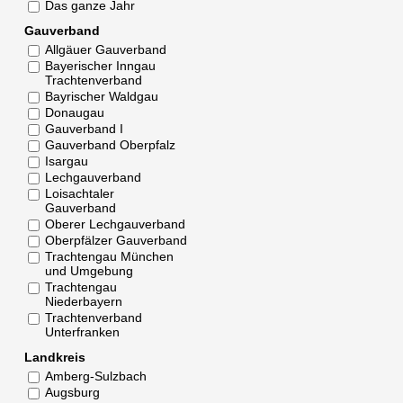
Das ganze Jahr
Gauverband
Allgäuer Gauverband
Bayerischer Inngau
Trachtenverband
Bayrischer Waldgau
Donaugau
Gauverband I
Gauverband Oberpfalz
Isargau
Lechgauverband
Loisachtaler
Gauverband
Oberer Lechgauverband
Oberpfälzer Gauverband
Trachtengau München
und Umgebung
Trachtengau
Niederbayern
Trachtenverband
Unterfranken
Landkreis
Amberg-Sulzbach
Augsburg