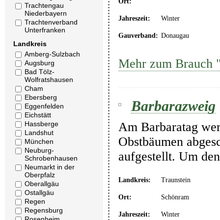
Ort:
Trachtengau
Niederbayern
Jahreszeit:
Winter
Trachtenverband
Unterfranken
Gauverband:
Donaugau
Landkreis
Amberg-Sulzbach
Mehr zum Brauch 
Augsburg
Bad Tölz-
Wolfratshausen
Cham
Ebersberg
Barbarazweig
Eggenfelden
Eichstätt
Hassberge
Am Barbaratag wer
Landshut
Obstbäumen abgesc
München
Neuburg-
aufgestellt. Um den
Schrobenhausen
Neumarkt in der
Oberpfalz
Landkreis:
Traunstein
Oberallgäu
Ostallgäu
Ort:
Schönram
Regen
Regensburg
Jahreszeit:
Winter
Rosenheim