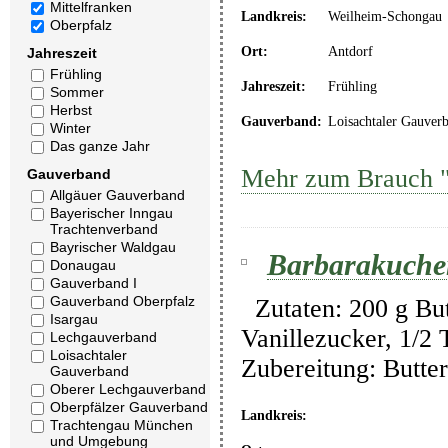
Mittelfranken
Landkreis:
Weilheim-Schongau
Oberpfalz
Ort:
Antdorf
Jahreszeit
Frühling
Jahreszeit:
Frühling
Sommer
Herbst
Gauverband:
Loisachtaler Gauver
Winter
Das ganze Jahr
Mehr zum Brauch "
Gauverband
Allgäuer Gauverband
Bayerischer Inngau
Trachtenverband
Bayrischer Waldgau
Barbarakuche
Donaugau
Gauverband I
Gauverband Oberpfalz
Zutaten: 200 g Butt
Isargau
Vanillezucker, 1/2
Lechgauverband
Loisachtaler
Zubereitung: Butte
Gauverband
Oberer Lechgauverband
Oberpfälzer Gauverband
Landkreis:
Trachtengau München
und Umgebung