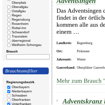
Adventsingen
Oberpfalz
Oberallgäu
Das Adventsingen d
Ostallgäu
Regen
findet in der örtli
Regensburg
kommen alle aus d
Rosenheim
Rottal-Inn
einem …
Schwandorf
Traunstein
überregional
Landkreis:
Regensburg
Weilheim-Schongau
Brauch
Ort:
Pirkensee
Jahreszeit:
Winter
Gauverband:
Oberpfälzer Gauverb
Brauchtumsfilter
Mehr zum Brauch "
Regierungsbezirk
Oberbayern
Niederbayern
Schwaben
Adventskranz 
Oberfranken
Unterfranken