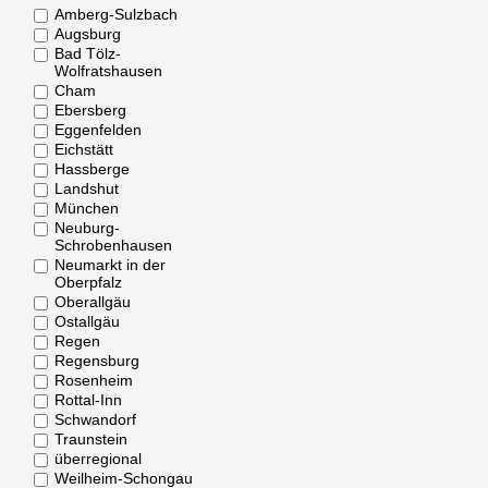
Amberg-Sulzbach
Augsburg
Bad Tölz-
Wolfratshausen
Cham
Ebersberg
Eggenfelden
Eichstätt
Hassberge
Landshut
München
Neuburg-
Schrobenhausen
Neumarkt in der
Oberpfalz
Oberallgäu
Ostallgäu
Regen
Regensburg
Rosenheim
Rottal-Inn
Schwandorf
Traunstein
überregional
Weilheim-Schongau