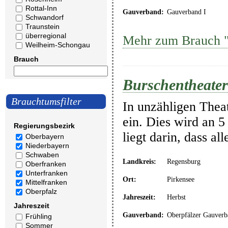
Rottal-Inn
Gauverband:
Gauverband I
Schwandorf
Traunstein
überregional
Mehr zum Brauch 
Weilheim-Schongau
Brauch
Burschentheater
Brauchtumsfilter
In unzähligen Thea
ein. Dies wird an 5
Regierungsbezirk
liegt darin, dass a
Oberbayern
Niederbayern
Schwaben
Landkreis:
Regensburg
Oberfranken
Unterfranken
Ort:
Pirkensee
Mittelfranken
Oberpfalz
Jahreszeit:
Herbst
Jahreszeit
Gauverband:
Oberpfälzer Gauverb
Frühling
Sommer