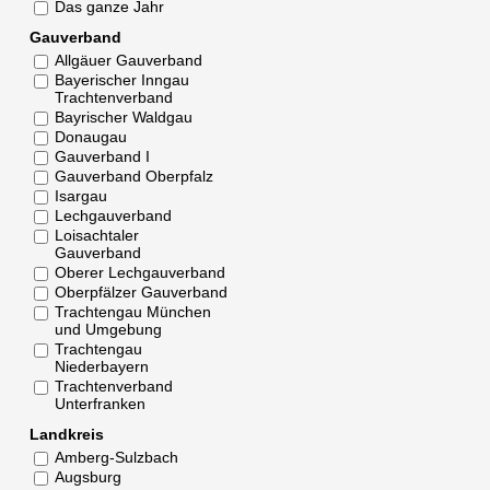
Das ganze Jahr
Gauverband
Allgäuer Gauverband
Bayerischer Inngau
Trachtenverband
Bayrischer Waldgau
Donaugau
Gauverband I
Gauverband Oberpfalz
Isargau
Lechgauverband
Loisachtaler
Gauverband
Oberer Lechgauverband
Oberpfälzer Gauverband
Trachtengau München
und Umgebung
Trachtengau
Niederbayern
Trachtenverband
Unterfranken
Landkreis
Amberg-Sulzbach
Augsburg