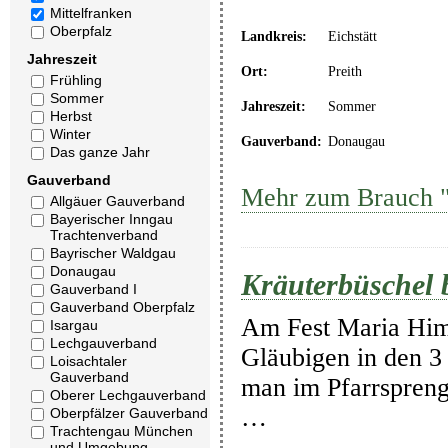
Mittelfranken
Oberpfalz
Landkreis:
Eichstätt
Jahreszeit
Ort:
Preith
Frühling
Sommer
Jahreszeit:
Sommer
Herbst
Winter
Gauverband:
Donaugau
Das ganze Jahr
Gauverband
Mehr zum Brauch "
Allgäuer Gauverband
Bayerischer Inngau
Trachtenverband
Bayrischer Waldgau
Donaugau
Kräuterbüschel 
Gauverband I
Gauverband Oberpfalz
Am Fest Maria Himm
Isargau
Lechgauverband
Gläubigen in den 3
Loisachtaler
Gauverband
man im Pfarrspreng
Oberer Lechgauverband
…
Oberpfälzer Gauverband
Trachtengau München
und Umgebung