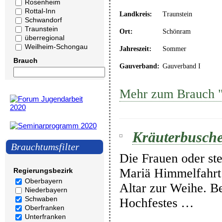
Rosenheim
Rottal-Inn
Landkreis:
Traunstein
Schwandorf
Traunstein
Ort:
Schönram
überregional
Weilheim-Schongau
Jahreszeit:
Sommer
Brauch
Gauverband:
Gauverband I
Mehr zum Brauch "
Kräuterbusch
Brauchtumsfilter
Die Frauen oder st
Mariä Himmelfahrt 
Regierungsbezirk
Oberbayern
Altar zur Weihe. Be
Niederbayern
Schwaben
Hochfestes …
Oberfranken
Unterfranken