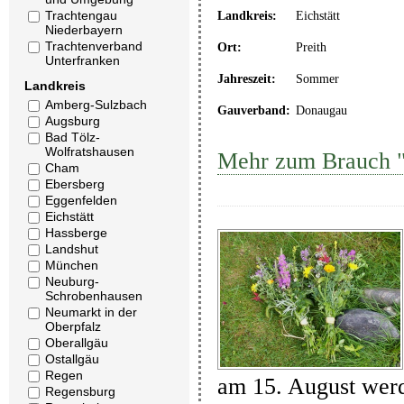
Trachtengau
Landkreis:
Eichstätt
Niederbayern
Trachtenverband
Ort:
Preith
Unterfranken
Jahreszeit:
Sommer
Landkreis
Amberg-Sulzbach
Gauverband:
Donaugau
Augsburg
Bad Tölz-
Wolfratshausen
Mehr zum Brauch "
Cham
Ebersberg
Eggenfelden
Eichstätt
Hassberge
Landshut
München
Neuburg-
Schrobenhausen
Neumarkt in der
Oberpfalz
Oberallgäu
Ostallgäu
Regen
am 15. August wer
Regensburg