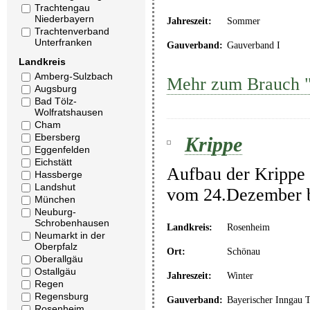
Trachtengau
Niederbayern
Jahreszeit:
Sommer
Trachtenverband
Unterfranken
Gauverband:
Gauverband I
Landkreis
Amberg-Sulzbach
Mehr zum Brauch "
Augsburg
Bad Tölz-
Wolfratshausen
Cham
Ebersberg
Krippe
Eggenfelden
Eichstätt
Aufbau der Krippe 
Hassberge
Landshut
vom 24.Dezember b
München
Neuburg-
Schrobenhausen
Landkreis:
Rosenheim
Neumarkt in der
Oberpfalz
Ort:
Schönau
Oberallgäu
Ostallgäu
Jahreszeit:
Winter
Regen
Regensburg
Gauverband:
Bayerischer Inngau 
Rosenheim