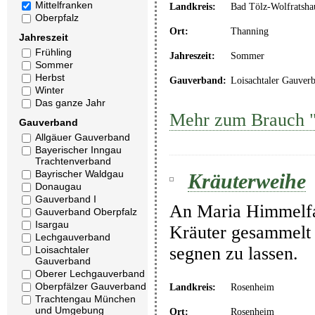
Mittelfranken
Landkreis:
Bad Tölz-Wolfratsha
Oberpfalz
Ort:
Thanning
Jahreszeit
Frühling
Jahreszeit:
Sommer
Sommer
Herbst
Gauverband:
Loisachtaler Gauver
Winter
Das ganze Jahr
Mehr zum Brauch "
Gauverband
Allgäuer Gauverband
Bayerischer Inngau
Trachtenverband
Bayrischer Waldgau
Kräuterweihe
Donaugau
Gauverband I
An Maria Himmelfa
Gauverband Oberpfalz
Isargau
Kräuter gesammelt
Lechgauverband
segnen zu lassen.
Loisachtaler
Gauverband
Oberer Lechgauverband
Oberpfälzer Gauverband
Landkreis:
Rosenheim
Trachtengau München
und Umgebung
Ort:
Rosenheim