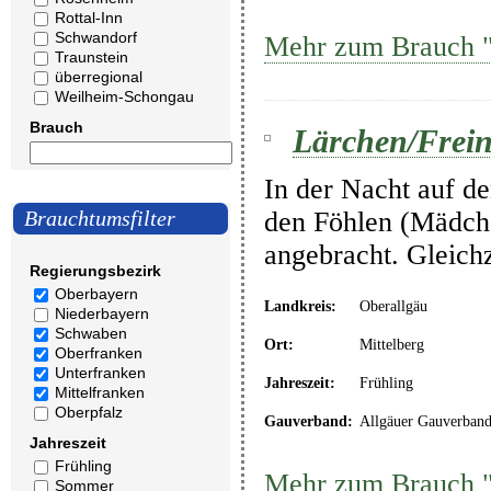
Rottal-Inn
Schwandorf
Mehr zum Brauch 
Traunstein
überregional
Weilheim-Schongau
Brauch
Lärchen/Frein
In der Nacht auf d
den Föhlen (Mädch
Brauchtumsfilter
angebracht. Gleich
Regierungsbezirk
Oberbayern
Landkreis:
Oberallgäu
Niederbayern
Schwaben
Ort:
Mittelberg
Oberfranken
Unterfranken
Jahreszeit:
Frühling
Mittelfranken
Oberpfalz
Gauverband:
Allgäuer Gauverban
Jahreszeit
Frühling
Mehr zum Brauch "
Sommer