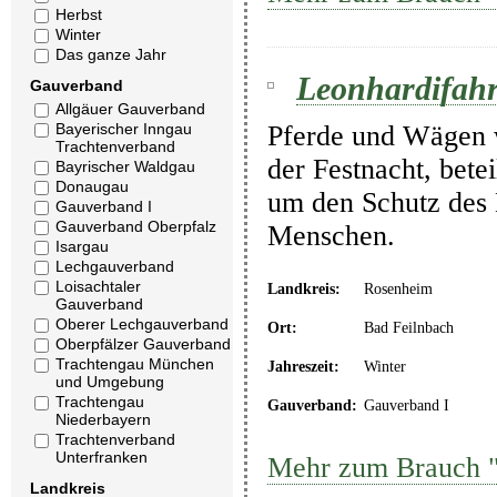
Herbst
Winter
Das ganze Jahr
Leonhardifahr
Gauverband
Allgäuer Gauverband
Bayerischer Inngau
Pferde und Wägen 
Trachtenverband
der Festnacht, bet
Bayrischer Waldgau
Donaugau
um den Schutz des 
Gauverband I
Gauverband Oberpfalz
Menschen.
Isargau
Lechgauverband
Loisachtaler
Landkreis:
Rosenheim
Gauverband
Oberer Lechgauverband
Ort:
Bad Feilnbach
Oberpfälzer Gauverband
Trachtengau München
Jahreszeit:
Winter
und Umgebung
Trachtengau
Gauverband:
Gauverband I
Niederbayern
Trachtenverband
Unterfranken
Mehr zum Brauch "
Landkreis