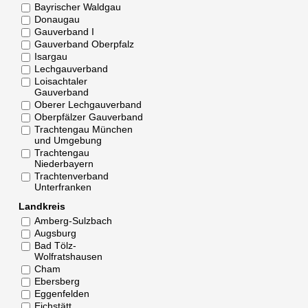
Bayrischer Waldgau
Donaugau
Gauverband I
Gauverband Oberpfalz
Isargau
Lechgauverband
Loisachtaler
Gauverband
Oberer Lechgauverband
Oberpfälzer Gauverband
Trachtengau München
und Umgebung
Trachtengau
Niederbayern
Trachtenverband
Unterfranken
Landkreis
Amberg-Sulzbach
Augsburg
Bad Tölz-
Wolfratshausen
Cham
Ebersberg
Eggenfelden
Eichstätt