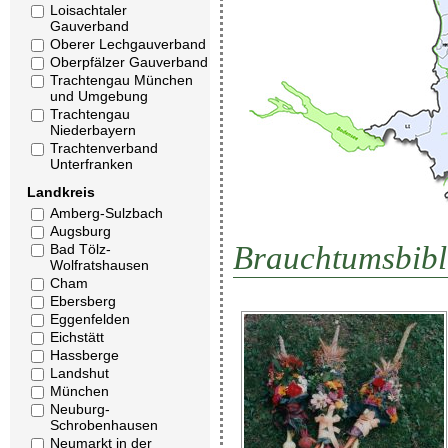
Loisachtaler
Gauverband
Oberer Lechgauverband
Oberpfälzer Gauverband
Trachtengau München
und Umgebung
Trachtengau
Niederbayern
Trachtenverband
Unterfranken
Landkreis
Amberg-Sulzbach
Augsburg
Brauchtumsbibl
Bad Tölz-
Wolfratshausen
Cham
Ebersberg
Eggenfelden
Eichstätt
Hassberge
Landshut
München
Neuburg-
Schrobenhausen
Neumarkt in der