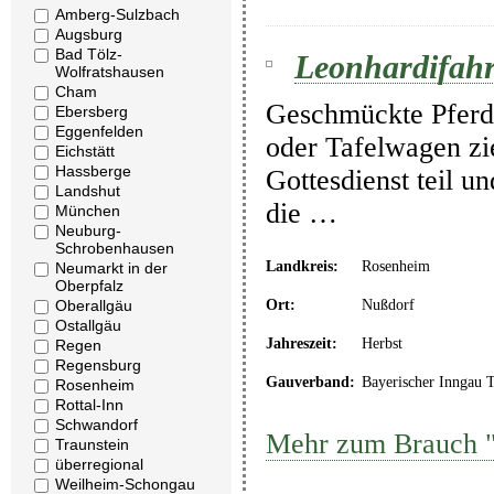
Amberg-Sulzbach
Augsburg
Bad Tölz-
Leonhardifahr
Wolfratshausen
Cham
Geschmückte Pferde
Ebersberg
Eggenfelden
oder Tafelwagen zi
Eichstätt
Hassberge
Gottesdienst teil 
Landshut
die …
München
Neuburg-
Schrobenhausen
Landkreis:
Rosenheim
Neumarkt in der
Oberpfalz
Ort:
Nußdorf
Oberallgäu
Ostallgäu
Jahreszeit:
Herbst
Regen
Regensburg
Gauverband:
Bayerischer Inngau 
Rosenheim
Rottal-Inn
Schwandorf
Mehr zum Brauch "
Traunstein
überregional
Weilheim-Schongau