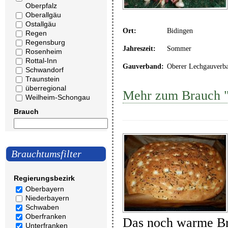
Oberpfalz
Oberallgäu
Ostallgäu
Ort:
Bidingen
Regen
Regensburg
Jahreszeit:
Sommer
Rosenheim
Rottal-Inn
Gauverband:
Oberer Lechgauverb
Schwandorf
Traunstein
überregional
Mehr zum Brauch "
Weilheim-Schongau
Brauch
Brauchtumsfilter
Regierungsbezirk
Oberbayern
Niederbayern
Schwaben
Oberfranken
Das noch warme B
Unterfranken