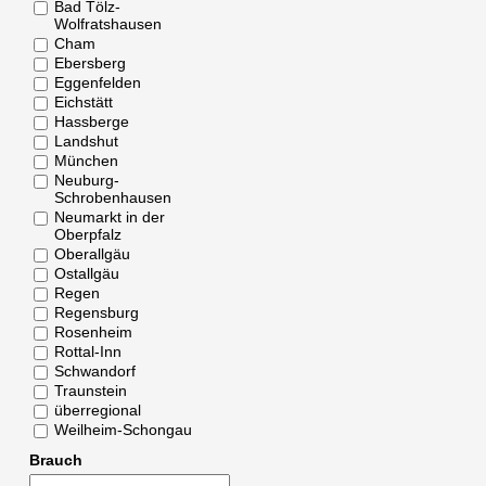
Bad Tölz-
Wolfratshausen
Cham
Ebersberg
Eggenfelden
Eichstätt
Hassberge
Landshut
München
Neuburg-
Schrobenhausen
Neumarkt in der
Oberpfalz
Oberallgäu
Ostallgäu
Regen
Regensburg
Rosenheim
Rottal-Inn
Schwandorf
Traunstein
überregional
Weilheim-Schongau
Brauch