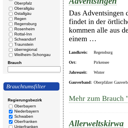
Adventsingen
Oberpfalz
Oberallgäu
Das Adventsingen d
Ostallgäu
Regen
findet in der örtli
Regensburg
kommen alle aus d
Rosenheim
Rottal-Inn
einem …
Schwandorf
Traunstein
überregional
Landkreis:
Regensburg
Weilheim-Schongau
Brauch
Ort:
Pirkensee
Jahreszeit:
Winter
Gauverband:
Oberpfälzer Gauverb
Brauchtumsfilter
Mehr zum Brauch "
Regierungsbezirk
Oberbayern
Niederbayern
Schwaben
Allerweltskirwa
Oberfranken
Unterfranken