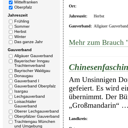
Mittelfranken
Ort:
Oberpfalz
Jahreszeit
Jahreszeit:
Herbst
Frühling
Sommer
Gauverband:
Allgäuer Gauverban
Herbst
Winter
Mehr zum Brauch "C
Das ganze Jahr
Gauverband
Allgäuer Gauverband
Bayerischer Inngau
Chinesenfasching
Trachtenverband
Bayrischer Waldgau
Donaugau
Am Unsinnigen Donn
Gauverband I
Gauverband Oberpfalz
gefeiert. Es wird e
Isargau
übernimmt. Der Bür
Lechgauverband
Loisachtaler
„Großmandarin“ 
Gauverband
Oberer Lechgauverband
Oberpfälzer Gauverband
Landkreis:
Trachtengau München
und Umgebung