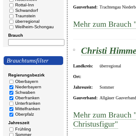
Rottal-Inn
Gauverband:
Trachtengau Niederb
Schwandorf
Traunstein
überregional
Mehr zum Brauch "
Weilheim-Schongau
Brauch
Christi Himmel
Brauchtumsfilter
Landkreis:
überregional
Regierungsbezirk
Ort:
Oberbayern
Niederbayern
Jahreszeit:
Sommer
Schwaben
Oberfranken
Gauverband:
Allgäuer Gauverban
Unterfranken
Mittelfranken
Mehr zum Brauch "C
Oberpfalz
Christusfigur"
Jahreszeit
Frühling
Sommer