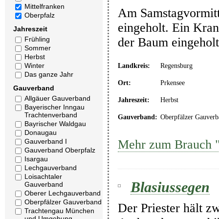
Mittelfranken
Am Samstagvormitta
Oberpfalz
eingeholt. Ein Kra
Jahreszeit
Frühling
der Baum eingeholt
Sommer
Herbst
Winter
Landkreis:
Regensburg
Das ganze Jahr
Ort:
Prkensee
Gauverband
Allgäuer Gauverband
Jahreszeit:
Herbst
Bayerischer Inngau
Trachtenverband
Gauverband:
Oberpfälzer Gauverb
Bayrischer Waldgau
Donaugau
Gauverband I
Mehr zum Brauch "
Gauverband Oberpfalz
Isargau
Lechgauverband
Loisachtaler
Blasiussegen
Gauverband
Oberer Lechgauverband
Oberpfälzer Gauverband
Der Priester hält z
Trachtengau München
und Umgebung