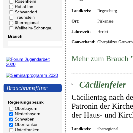
Rosenheim
Rottal-Inn
Landkreis:
Regensburg
Schwandorf
Traunstein
Ort:
Pirkensee
überregional
Weilheim-Schongau
Jahreszeit:
Herbst
Brauch
Gauverband:
Oberpfälzer Gauverb
Mehr zum Brauch "
Cäcilienfeier
Brauchtumsfilter
Cäcilientag nach de
Regierungsbezirk
Patronin der Kirche
Oberbayern
der Haus- und Kir
Niederbayern
Schwaben
Oberfranken
Landkreis:
überregional
Unterfranken