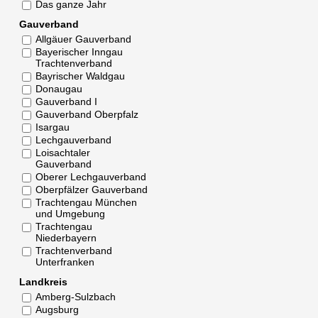
Das ganze Jahr
Gauverband
Allgäuer Gauverband
Bayerischer Inngau
Trachtenverband
Bayrischer Waldgau
Donaugau
Gauverband I
Gauverband Oberpfalz
Isargau
Lechgauverband
Loisachtaler
Gauverband
Oberer Lechgauverband
Oberpfälzer Gauverband
Trachtengau München
und Umgebung
Trachtengau
Niederbayern
Trachtenverband
Unterfranken
Landkreis
Amberg-Sulzbach
Augsburg