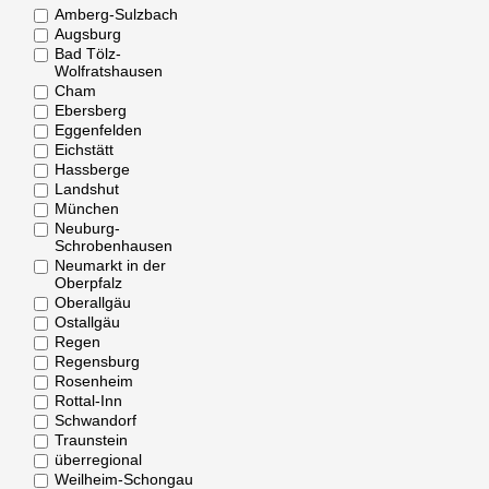
Amberg-Sulzbach
Augsburg
Bad Tölz-
Wolfratshausen
Cham
Ebersberg
Eggenfelden
Eichstätt
Hassberge
Landshut
München
Neuburg-
Schrobenhausen
Neumarkt in der
Oberpfalz
Oberallgäu
Ostallgäu
Regen
Regensburg
Rosenheim
Rottal-Inn
Schwandorf
Traunstein
überregional
Weilheim-Schongau