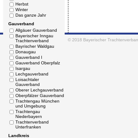
Herbst
Winter
Das ganze Jahr
Gauverband
Allgäuer Gauverband
Bayerischer Inngau
© 2018
Bayerischer Trachtenverban
Trachtenverband
Bayrischer Waldgau
Donaugau
Gauverband I
Gauverband Oberpfalz
Isargau
Lechgauverband
Loisachtaler
Gauverband
Oberer Lechgauverband
Oberpfälzer Gauverband
Trachtengau München
und Umgebung
Trachtengau
Niederbayern
Trachtenverband
Unterfranken
Landkreis