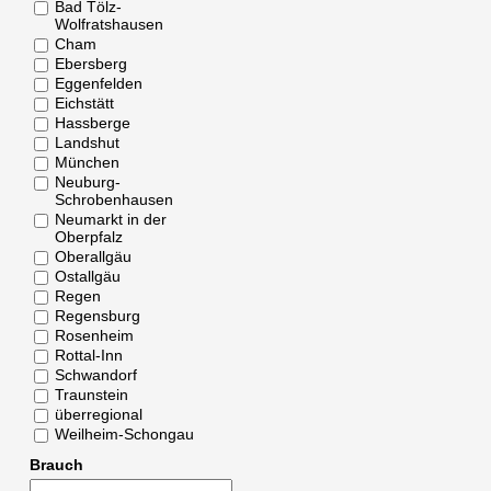
Bad Tölz-
Wolfratshausen
Cham
Ebersberg
Eggenfelden
Eichstätt
Hassberge
Landshut
München
Neuburg-
Schrobenhausen
Neumarkt in der
Oberpfalz
Oberallgäu
Ostallgäu
Regen
Regensburg
Rosenheim
Rottal-Inn
Schwandorf
Traunstein
überregional
Weilheim-Schongau
Brauch