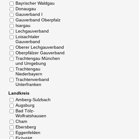
Bayrischer Waldgau
Donaugau
Gauverband I
Gauverband Oberpfalz
Isargau
Lechgauverband
Loisachtaler
Gauverband
Oberer Lechgauverband
Oberpfälzer Gauverband
Trachtengau München
und Umgebung
Trachtengau
Niederbayern
Trachtenverband
Unterfranken
Landkreis
Amberg-Sulzbach
Augsburg
Bad Tölz-
Wolfratshausen
Cham
Ebersberg
Eggenfelden
Eichstätt