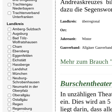
Andreaskreuzes bil
Trachtengau
dazu die Segenswor
Niederbayern
Trachtenverband
Unterfranken
Landkreis:
überregional
Landkreis
Amberg-Sulzbach
Ort:
Augsburg
Bad Tölz-
Jahreszeit:
Winter
Wolfratshausen
Cham
Gauverband:
Allgäuer Gauverban
Ebersberg
Eggenfelden
Eichstätt
Mehr zum Brauch "
Hassberge
Landshut
München
Neuburg-
Burschentheater
Schrobenhausen
Neumarkt in der
Oberpfalz
In unzähligen Thea
Oberallgäu
Ostallgäu
ein. Dies wird an 5
Regen
liegt darin, dass a
Regensburg