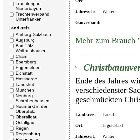
Ort:
Trachtengau
Niederbayern
Jahreszeit:
Winter
Trachtenverband
Unterfranken
Gauverband:
Landkreis
Amberg-Sulzbach
Mehr zum Brauch "C
Augsburg
Bad Tölz-
Wolfratshausen
Cham
Ebersberg
Christbaumver
Eggenfelden
Eichstätt
Hassberge
Ende des Jahres wi
Landshut
verschiedenster Sa
München
Neuburg-
geschmückten Chris
Schrobenhausen
Neumarkt in der
Oberpfalz
Landkreis:
Landshut
Oberallgäu
Ostallgäu
Ort:
Ergoldsbach
Regen
Regensburg
Jahreszeit:
Winter
Rosenheim