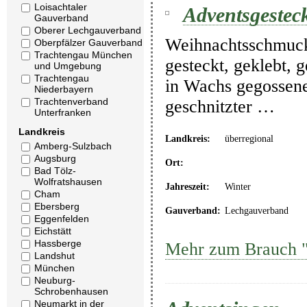
Loisachtaler
Adventsgestec
Gauverband
Oberer Lechgauverband
Weihnachtsschmuck
Oberpfälzer Gauverband
Trachtengau München
gesteckt, geklebt, 
und Umgebung
Trachtengau
in Wachs gegossener
Niederbayern
Trachtenverband
geschnitzter …
Unterfranken
Landkreis
Landkreis:
überregional
Amberg-Sulzbach
Augsburg
Ort:
Bad Tölz-
Wolfratshausen
Jahreszeit:
Winter
Cham
Ebersberg
Gauverband:
Lechgauverband
Eggenfelden
Eichstätt
Hassberge
Mehr zum Brauch "
Landshut
München
Neuburg-
Schrobenhausen
Neumarkt in der