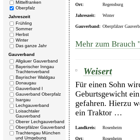
Mittelfranken
Ort:
Regensburg
Oberpfalz
Jahreszeit:
Winter
Jahreszeit
Frühling
Gauverband:
Oberpfälzer Gauverb
Sommer
Herbst
Winter
Mehr zum Brauch 
Das ganze Jahr
Gauverband
Allgäuer Gauverband
Bayerischer Inngau
Weisert
Trachtenverband
Bayrischer Waldgau
Für einen Sohn wir
Donaugau
Gauverband I
Geburtsgewicht ein
Gauverband Oberpfalz
Isargau
gefahren. Hierzu w
Lechgauverband
ein Traktor …
Loisachtaler
Gauverband
Oberer Lechgauverband
Oberpfälzer Gauverband
Landkreis:
Rosenheim
Trachtengau München
und Umgebung
Ort:
Rosenheim