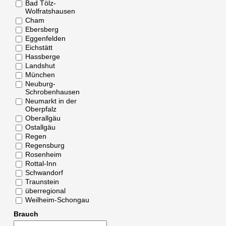
Bad Tölz-
Wolfratshausen
Cham
Ebersberg
Eggenfelden
Eichstätt
Hassberge
Landshut
München
Neuburg-
Schrobenhausen
Neumarkt in der
Oberpfalz
Oberallgäu
Ostallgäu
Regen
Regensburg
Rosenheim
Rottal-Inn
Schwandorf
Traunstein
überregional
Weilheim-Schongau
Brauch