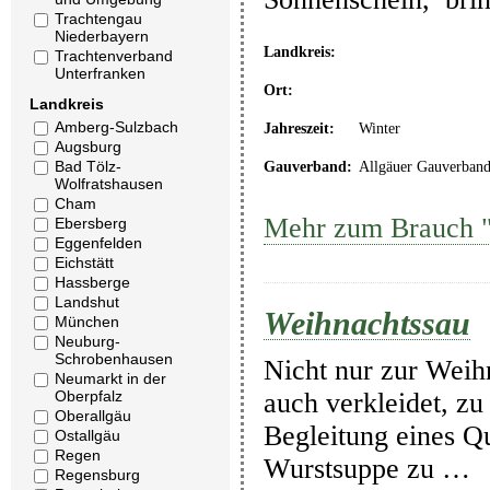
Trachtengau
Niederbayern
Landkreis:
Trachtenverband
Unterfranken
Ort:
Landkreis
Amberg-Sulzbach
Jahreszeit:
Winter
Augsburg
Bad Tölz-
Gauverband:
Allgäuer Gauverban
Wolfratshausen
Cham
Mehr zum Brauch "
Ebersberg
Eggenfelden
Eichstätt
Hassberge
Landshut
Weihnachtssau
München
Neuburg-
Schrobenhausen
Nicht nur zur Wei
Neumarkt in der
Oberpfalz
auch verkleidet, zu
Oberallgäu
Begleitung eines Q
Ostallgäu
Regen
Wurstsuppe zu …
Regensburg