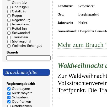
Oberpfalz
Landkreis:
Schwandorf
Oberallgäu
Ostallgäu
Ort:
Burglengenfeld
Regen
Regensburg
Jahreszeit:
Herbst
Rosenheim
Rottal-Inn
Gauverband:
Oberpfälzer Gauverb
Schwandorf
Traunstein
überregional
Mehr zum Brauch "
Weilheim-Schongau
Brauch
Waldweihnacht a
Brauchtumsfilter
Zur Waldweihnacht 
Volkstrachtenverei
Regierungsbezirk
Treffpunkt. Die Tr
Oberbayern
Niederbayern
…
Schwaben
Oberfranken
Unterfranken