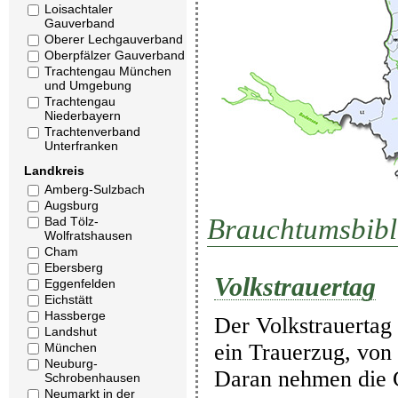
Loisachtaler
Gauverband
Oberer Lechgauverband
Oberpfälzer Gauverband
Trachtengau München
und Umgebung
Trachtengau
Niederbayern
Trachtenverband
Unterfranken
Landkreis
Amberg-Sulzbach
Augsburg
Brauchtumsbibl
Bad Tölz-
Wolfratshausen
Cham
Ebersberg
Volkstrauertag
Eggenfelden
Eichstätt
Hassberge
Der Volkstrauertag 
Landshut
ein Trauerzug, von 
München
Neuburg-
Daran nehmen die G
Schrobenhausen
Neumarkt in der