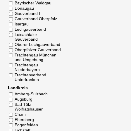
Bayrischer Waldgau
Donaugau
Gauverband I
Gauverband Oberpfalz
Isargau
Lechgauverband
Loisachtaler
Gauverband
Oberer Lechgauverband
Oberpfälzer Gauverband
Trachtengau München
und Umgebung
Trachtengau
Niederbayern
Trachtenverband
Unterfranken
Landkreis
Amberg-Sulzbach
Augsburg
Bad Tölz-
Wolfratshausen
Cham
Ebersberg
Eggenfelden
Eichstätt