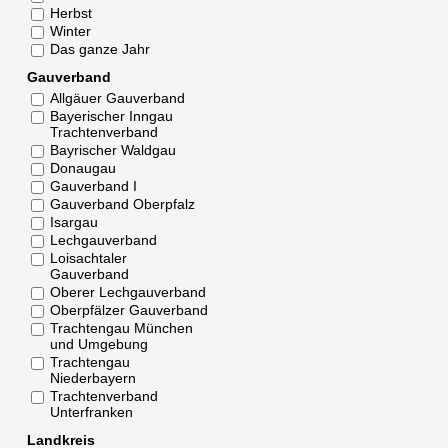
Herbst
Winter
Das ganze Jahr
Gauverband
Allgäuer Gauverband
Bayerischer Inngau
Trachtenverband
Bayrischer Waldgau
Donaugau
Gauverband I
Gauverband Oberpfalz
Isargau
Lechgauverband
Loisachtaler
Gauverband
Oberer Lechgauverband
Oberpfälzer Gauverband
Trachtengau München
und Umgebung
Trachtengau
Niederbayern
Trachtenverband
Unterfranken
Landkreis