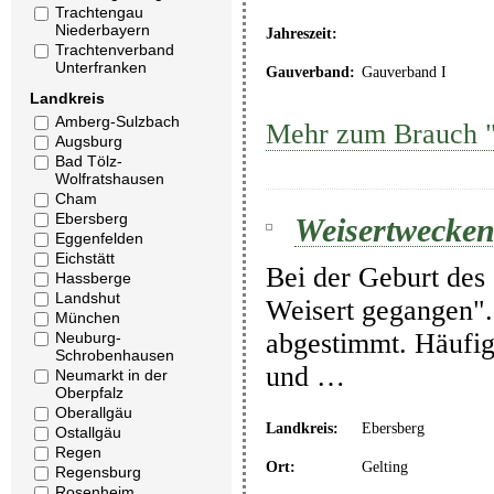
Trachtengau
Niederbayern
Jahreszeit:
Trachtenverband
Unterfranken
Gauverband:
Gauverband I
Landkreis
Amberg-Sulzbach
Mehr zum Brauch "
Augsburg
Bad Tölz-
Wolfratshausen
Cham
Ebersberg
Weisertwecke
Eggenfelden
Eichstätt
Bei der Geburt des
Hassberge
Landshut
Weisert gegangen".
München
abgestimmt. Häufig
Neuburg-
Schrobenhausen
und …
Neumarkt in der
Oberpfalz
Oberallgäu
Landkreis:
Ebersberg
Ostallgäu
Regen
Ort:
Gelting
Regensburg
Rosenheim