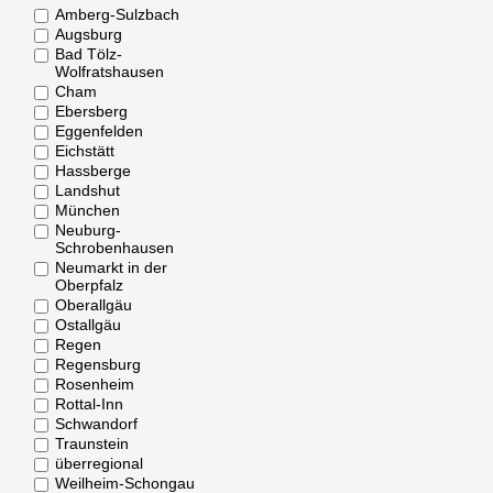
Amberg-Sulzbach
Augsburg
Bad Tölz-
Wolfratshausen
Cham
Ebersberg
Eggenfelden
Eichstätt
Hassberge
Landshut
München
Neuburg-
Schrobenhausen
Neumarkt in der
Oberpfalz
Oberallgäu
Ostallgäu
Regen
Regensburg
Rosenheim
Rottal-Inn
Schwandorf
Traunstein
überregional
Weilheim-Schongau