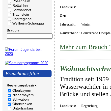
Rosenheim
Rottal-Inn
Landkreis:
Schwandorf
Traunstein
Ort:
überregional
Weilheim-Schongau
Jahreszeit:
Winter
Brauch
Gauverband:
Gauverband Oberpfa
Mehr zum Brauch "
Weihnachtssch
Brauchtumsfilter
Tradition seit 1959
Wasserwachtler in 
Regierungsbezirk
Oberbayern
Brücke und stellen
Niederbayern
Schwaben
Oberfranken
Landkreis:
Regensburg
Unterfranken