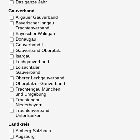
Das ganze Jahr
Gauverband
Allgäuer Gauverband
Bayerischer Inngau
Trachtenverband
Bayrischer Waldgau
Donaugau
Gauverband I
Gauverband Oberpfalz
Isargau
Lechgauverband
Loisachtaler
Gauverband
Oberer Lechgauverband
Oberpfälzer Gauverband
Trachtengau München
und Umgebung
Trachtengau
Niederbayern
Trachtenverband
Unterfranken
Landkreis
Amberg-Sulzbach
Augsburg