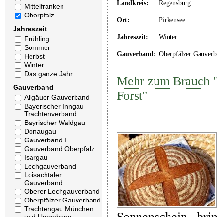
Landkreis:
Regensburg
Mittelfranken
Oberpfalz
Ort:
Pirkensee
Jahreszeit
Jahreszeit:
Winter
Frühling
Sommer
Gauverband:
Oberpfälzer Gauverb
Herbst
Winter
Das ganze Jahr
Mehr zum Brauch "
Gauverband
Forst"
Allgäuer Gauverband
Bayerischer Inngau
Trachtenverband
Bayrischer Waldgau
Donaugau
Gauverband I
Gauverband Oberpfalz
Isargau
Lechgauverband
Loisachtaler
Gauverband
Oberer Lechgauverband
Oberpfälzer Gauverband
Trachtengau München
Sonnenschein, brin
und Umgebung