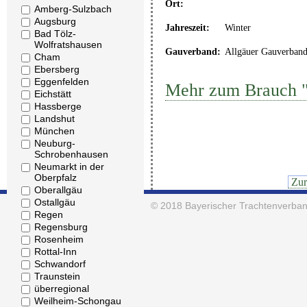
Ort:
Amberg-Sulzbach
Augsburg
Jahreszeit:
Winter
Bad Tölz-
Wolfratshausen
Gauverband:
Allgäuer Gauverban
Cham
Ebersberg
Eggenfelden
Mehr zum Brauch 
Eichstätt
Hassberge
Landshut
München
Neuburg-
Schrobenhausen
Neumarkt in der
Oberpfalz
Zu
Oberallgäu
Ostallgäu
© 2018
Bayerischer Trachtenverban
Regen
Regensburg
Rosenheim
Rottal-Inn
Schwandorf
Traunstein
überregional
Weilheim-Schongau