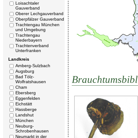
Loisachtaler
Gauverband
Oberer Lechgauverband
Oberpfälzer Gauverband
Trachtengau München
und Umgebung
Trachtengau
Niederbayern
Trachtenverband
Unterfranken
Landkreis
Amberg-Sulzbach
Augsburg
Brauchtumsbibl
Bad Tölz-
Wolfratshausen
Cham
Ebersberg
Eggenfelden
Eichstätt
Hassberge
Landshut
München
Neuburg-
Schrobenhausen
Neumarkt in der