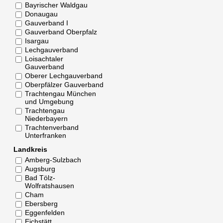
Bayrischer Waldgau
Donaugau
Gauverband I
Gauverband Oberpfalz
Isargau
Lechgauverband
Loisachtaler
Gauverband
Oberer Lechgauverband
Oberpfälzer Gauverband
Trachtengau München
und Umgebung
Trachtengau
Niederbayern
Trachtenverband
Unterfranken
Landkreis
Amberg-Sulzbach
Augsburg
Bad Tölz-
Wolfratshausen
Cham
Ebersberg
Eggenfelden
Eichstätt