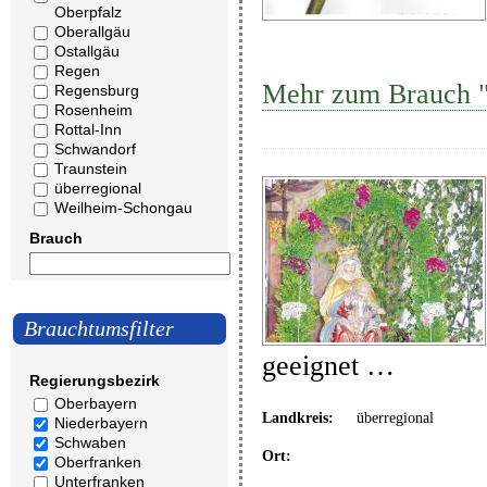
Oberpfalz
Oberallgäu
Ostallgäu
Regen
Mehr zum Brauch "
Regensburg
Rosenheim
Rottal-Inn
Schwandorf
Traunstein
überregional
Weilheim-Schongau
Brauch
Brauchtumsfilter
geeignet …
Regierungsbezirk
Oberbayern
Landkreis:
überregional
Niederbayern
Schwaben
Ort:
Oberfranken
Unterfranken