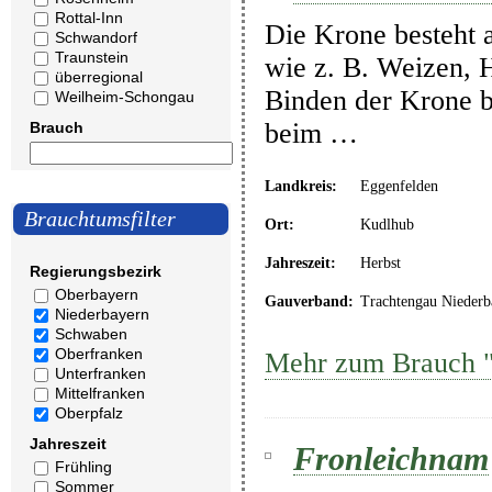
Rottal-Inn
Die Krone besteht 
Schwandorf
Traunstein
wie z. B. Weizen, 
überregional
Binden der Krone b
Weilheim-Schongau
beim …
Brauch
Landkreis:
Eggenfelden
Brauchtumsfilter
Ort:
Kudlhub
Jahreszeit:
Herbst
Regierungsbezirk
Oberbayern
Gauverband:
Trachtengau Niederb
Niederbayern
Schwaben
Oberfranken
Mehr zum Brauch "
Unterfranken
Mittelfranken
Oberpfalz
Jahreszeit
Fronleichnam
Frühling
Sommer