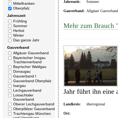
Jahreszeit:
Sommer
Mittelfranken
Oberpfalz
Gauverband:
Allgäuer Gauverban
Jahreszeit
Frühling
Mehr zum Brauch "
Sommer
Herbst
Winter
Das ganze Jahr
Gauverband
Allgäuer Gauverband
Bayerischer Inngau
Trachtenverband
Bayrischer Waldgau
Donaugau
Gauverband I
Gauverband Oberpfalz
Isargau
Jahr führt ihn eine
Lechgauverband
Loisachtaler
Gauverband
Oberer Lechgauverband
Landkreis:
überregional
Oberpfälzer Gauverband
Ort:
Trachtengau München
und Umgebung