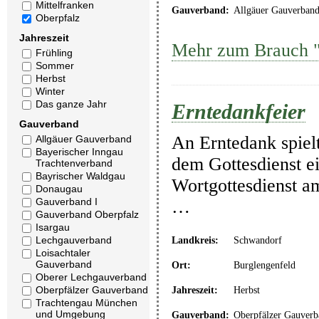
Mittelfranken
Gauverband:
Allgäuer Gauverban
Oberpfalz
Jahreszeit
Mehr zum Brauch "
Frühling
Sommer
Herbst
Winter
Das ganze Jahr
Erntedankfeier
Gauverband
An Erntedank spielt
Allgäuer Gauverband
Bayerischer Inngau
dem Gottesdienst ei
Trachtenverband
Bayrischer Waldgau
Wortgottesdienst am
Donaugau
Gauverband I
…
Gauverband Oberpfalz
Isargau
Lechgauverband
Landkreis:
Schwandorf
Loisachtaler
Gauverband
Ort:
Burglengenfeld
Oberer Lechgauverband
Oberpfälzer Gauverband
Jahreszeit:
Herbst
Trachtengau München
und Umgebung
Gauverband:
Oberpfälzer Gauverb