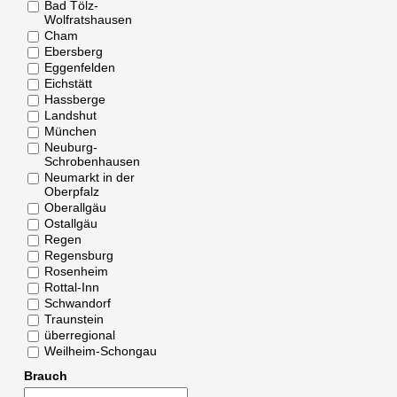
Bad Tölz-
Wolfratshausen
Cham
Ebersberg
Eggenfelden
Eichstätt
Hassberge
Landshut
München
Neuburg-
Schrobenhausen
Neumarkt in der
Oberpfalz
Oberallgäu
Ostallgäu
Regen
Regensburg
Rosenheim
Rottal-Inn
Schwandorf
Traunstein
überregional
Weilheim-Schongau
Brauch