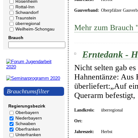
Rosenheim
Rottal-Inn
Gauverband:
Oberpfälzer Gauverb
Schwandorf
Traunstein
überregional
Mehr zum Brauch "
Weilheim-Schongau
Brauch
Erntedank - 
Nicht selten gab es
Hahnentänze: Aus B
überliefert:„Auf ei
Brauchtumsfilter
Querarm befestigt
Regierungsbezirk
Landkreis:
überregional
Oberbayern
Niederbayern
Ort:
Schwaben
Oberfranken
Jahreszeit:
Herbst
Unterfranken