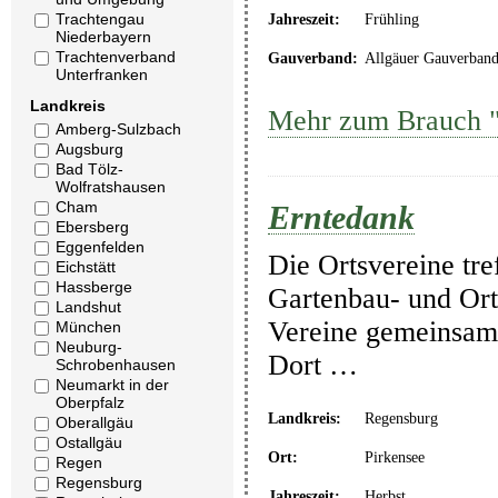
Trachtengau
Jahreszeit:
Frühling
Niederbayern
Trachtenverband
Gauverband:
Allgäuer Gauverban
Unterfranken
Landkreis
Mehr zum Brauch 
Amberg-Sulzbach
Augsburg
Bad Tölz-
Wolfratshausen
Cham
Erntedank
Ebersberg
Eggenfelden
Die Ortsvereine tre
Eichstätt
Hassberge
Gartenbau- und Ort
Landshut
Vereine gemeinsam 
München
Neuburg-
Dort …
Schrobenhausen
Neumarkt in der
Oberpfalz
Landkreis:
Regensburg
Oberallgäu
Ostallgäu
Ort:
Pirkensee
Regen
Regensburg
Jahreszeit:
Herbst