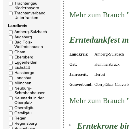
Trachtengau
Niederbayern
Mehr zum Brauch "
Trachtenverband
Unterfranken
Landkreis
Amberg-Sulzbach
Augsburg
Erntedankfest m
Bad Tölz-
Wolfratshausen
Cham
Landkreis:
Amberg-Sulzbach
Ebersberg
Eggenfelden
Ort:
Kümmersbruck
Eichstätt
Hassberge
Jahreszeit:
Herbst
Landshut
München
Gauverband:
Oberpfälzer Gauverb
Neuburg-
Schrobenhausen
Neumarkt in der
Mehr zum Brauch "
Oberpfalz
Oberallgäu
Ostallgäu
Regen
Erntekrone bi
Regensburg
Rosenheim