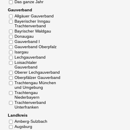
Das ganze Jahr
Gauverband
Allgäuer Gauverband
Bayerischer Inngau
Trachtenverband
Bayrischer Waldgau
Donaugau
Gauverband I
Gauverband Oberpfalz
Isargau
Lechgauverband
Loisachtaler
Gauverband
Oberer Lechgauverband
Oberpfälzer Gauverband
Trachtengau München
und Umgebung
Trachtengau
Niederbayern
Trachtenverband
Unterfranken
Landkreis
Amberg-Sulzbach
Augsburg