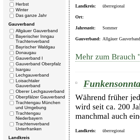
Herbst
Landkreis:
überregional
Winter
Das ganze Jahr
Ort:
Gauverband
Jahreszeit:
Sommer
Allgäuer Gauverband
Bayerischer Inngau
Gauverband:
Allgäuer Gauverban
Trachtenverband
Bayrischer Waldgau
Donaugau
Mehr zum Brauch "
Gauverband I
Gauverband Oberpfalz
Isargau
Lechgauverband
Loisachtaler
Funkensonnt
Gauverband
Oberer Lechgauverband
Während früher jed
Oberpfälzer Gauverband
Trachtengau München
wird seit ca. 200 J
und Umgebung
Trachtengau
manchmal auch eine
Niederbayern
Trachtenverband
Unterfranken
Landkreis:
überregional
Landkreis