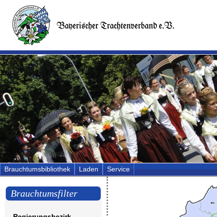
Brauchtumsbibliothek
Laden
Service
Brauchtumsfilter
Regierungsbezirk