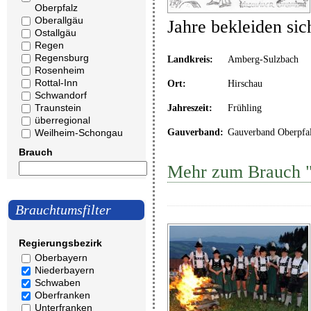
Oberpfalz
Oberallgäu
Jahre bekleiden si
Ostallgäu
Regen
Regensburg
Landkreis:
Amberg-Sulzbach
Rosenheim
Rottal-Inn
Ort:
Hirschau
Schwandorf
Traunstein
Jahreszeit:
Frühling
überregional
Weilheim-Schongau
Gauverband:
Gauverband Oberpfa
Brauch
Mehr zum Brauch "
Brauchtumsfilter
Regierungsbezirk
Oberbayern
Niederbayern
Schwaben
Oberfranken
Unterfranken