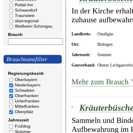
Rottal-Inn
In der Kirche erha
Schwandorf
Traunstein
zuhause aufbewahrt
überregional
Weilheim-Schongau
Landkreis:
Ostallgäu
Brauch
Ort:
Bidingen
Jahreszeit:
Sommer
Brauchtumsfilter
Gauverband:
Oberer Lechgauverb
Regierungsbezirk
Oberbayern
Mehr zum Brauch "
Niederbayern
Schwaben
Oberfranken
Unterfranken
Kräuterbüsche
Mittelfranken
Oberpfalz
Sammeln und Binden
Jahreszeit
Frühling
Aufbewahrung im H
Sommer