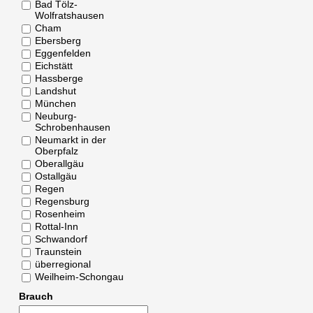
Bad Tölz-
Wolfratshausen
Cham
Ebersberg
Eggenfelden
Eichstätt
Hassberge
Landshut
München
Neuburg-
Schrobenhausen
Neumarkt in der
Oberpfalz
Oberallgäu
Ostallgäu
Regen
Regensburg
Rosenheim
Rottal-Inn
Schwandorf
Traunstein
überregional
Weilheim-Schongau
Brauch