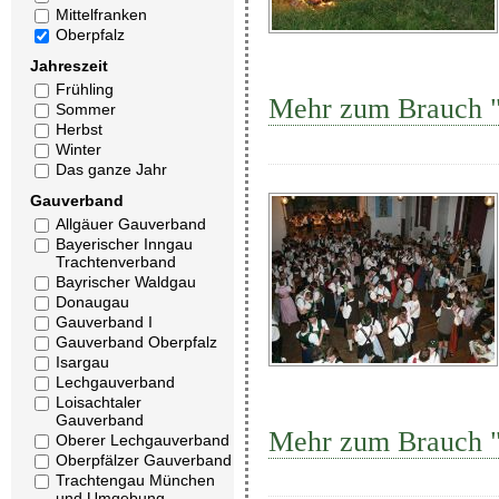
Mittelfranken
Oberpfalz
Jahreszeit
Frühling
Mehr zum Brauch "
Sommer
Herbst
Winter
Das ganze Jahr
Gauverband
Allgäuer Gauverband
Bayerischer Inngau
Trachtenverband
Bayrischer Waldgau
Donaugau
Gauverband I
Gauverband Oberpfalz
Isargau
Lechgauverband
Loisachtaler
Gauverband
Mehr zum Brauch "
Oberer Lechgauverband
Oberpfälzer Gauverband
Trachtengau München
und Umgebung