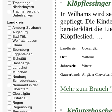
Klöpflessinge
Trachtengau
Niederbayern
Trachtenverband
In Wilhams wird se
Unterfranken
gepflegt. Die Kinde
Landkreis
bereiterklärt die Li
Amberg-Sulzbach
Augsburg
Klöpfleslied. …
Bad Tölz-
Wolfratshausen
Cham
Landkreis:
Oberallgäu
Ebersberg
Eggenfelden
Ort:
Wilhams
Eichstätt
Hassberge
Jahreszeit:
Winter
Landshut
München
Gauverband:
Allgäuer Gauverban
Neuburg-
Schrobenhausen
Neumarkt in der
Mehr zum Brauch "
Oberpfalz
Oberallgäu
Ostallgäu
Regen
Regensburg
Kräuterbosche
Rosenheim