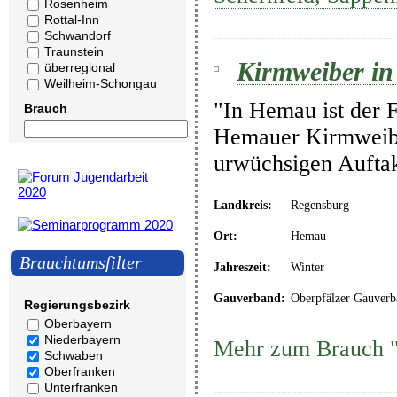
Rosenheim
Rottal-Inn
Schwandorf
Traunstein
Kirmweiber i
überregional
Weilheim-Schongau
"In Hemau ist der F
Brauch
Hemauer Kirmweiber
urwüchsigen Auftakt
Landkreis:
Regensburg
Ort:
Hemau
Brauchtumsfilter
Jahreszeit:
Winter
Gauverband:
Oberpfälzer Gauverb
Regierungsbezirk
Oberbayern
Niederbayern
Mehr zum Brauch 
Schwaben
Oberfranken
Unterfranken