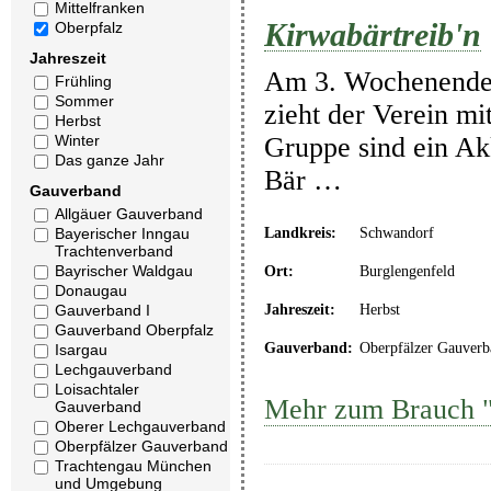
Mittelfranken
Kirwabärtreib'n
Oberpfalz
Jahreszeit
Am 3. Wochenende i
Frühling
Sommer
zieht der Verein mi
Herbst
Winter
Gruppe sind ein Ak
Das ganze Jahr
Bär …
Gauverband
Allgäuer Gauverband
Bayerischer Inngau
Landkreis:
Schwandorf
Trachtenverband
Bayrischer Waldgau
Ort:
Burglengenfeld
Donaugau
Gauverband I
Jahreszeit:
Herbst
Gauverband Oberpfalz
Gauverband:
Oberpfälzer Gauverb
Isargau
Lechgauverband
Loisachtaler
Mehr zum Brauch "
Gauverband
Oberer Lechgauverband
Oberpfälzer Gauverband
Trachtengau München
und Umgebung