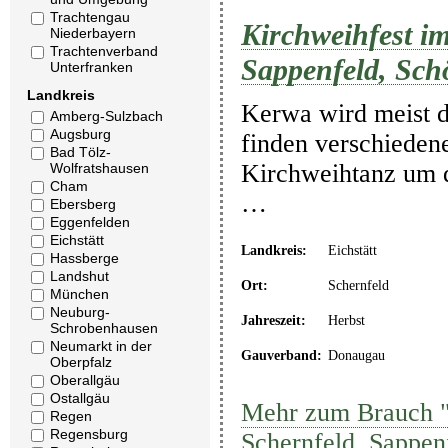
Trachtengau
Kirchweihfest im
Niederbayern
Trachtenverband
Sappenfeld, Sch
Unterfranken
Landkreis
Kerwa wird meist 
Amberg-Sulzbach
Augsburg
finden verschiedene
Bad Tölz-
Kirchweihtanz um 
Wolfratshausen
Cham
…
Ebersberg
Eggenfelden
Eichstätt
Landkreis:
Eichstätt
Hassberge
Landshut
Ort:
Schernfeld
München
Neuburg-
Jahreszeit:
Herbst
Schrobenhausen
Neumarkt in der
Gauverband:
Donaugau
Oberpfalz
Oberallgäu
Ostallgäu
Mehr zum Brauch "K
Regen
Regensburg
Schernfeld, Sappen