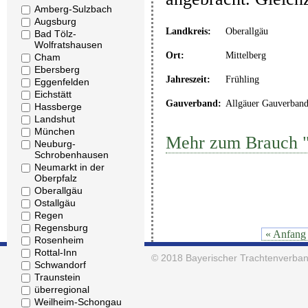
Amberg-Sulzbach
Augsburg
Landkreis:
Oberallgäu
Bad Tölz-
Wolfratshausen
Ort:
Mittelberg
Cham
Ebersberg
Jahreszeit:
Frühling
Eggenfelden
Eichstätt
Gauverband:
Allgäuer Gauverban
Hassberge
Landshut
München
Mehr zum Brauch "
Neuburg-
Schrobenhausen
Neumarkt in der
Oberpfalz
Oberallgäu
Ostallgäu
Regen
Regensburg
« Anfang
Rosenheim
Rottal-Inn
© 2018
Bayerischer Trachtenverban
Schwandorf
Traunstein
überregional
Weilheim-Schongau