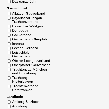
Das ganze Jahr
Gauverband
Allgäuer Gauverband
Bayerischer Inngau
Trachtenverband
Bayrischer Waldgau
Donaugau
Gauverband I
Gauverband Oberpfalz
Isargau
Lechgauverband
Loisachtaler
Gauverband
Oberer Lechgauverband
Oberpfälzer Gauverband
Trachtengau München
und Umgebung
Trachtengau
Niederbayern
Trachtenverband
Unterfranken
Landkreis
Amberg-Sulzbach
Augsburg