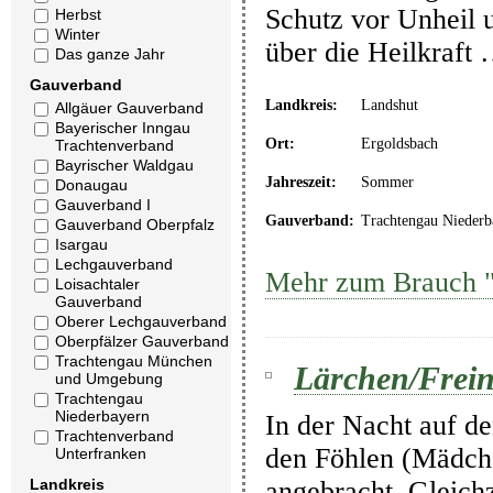
Schutz vor Unheil
Herbst
Winter
über die Heilkraft
Das ganze Jahr
Gauverband
Landkreis:
Landshut
Allgäuer Gauverband
Bayerischer Inngau
Ort:
Ergoldsbach
Trachtenverband
Bayrischer Waldgau
Jahreszeit:
Sommer
Donaugau
Gauverband I
Gauverband:
Trachtengau Niederb
Gauverband Oberpfalz
Isargau
Lechgauverband
Mehr zum Brauch "
Loisachtaler
Gauverband
Oberer Lechgauverband
Oberpfälzer Gauverband
Trachtengau München
Lärchen/Frein
und Umgebung
Trachtengau
Niederbayern
In der Nacht auf d
Trachtenverband
den Föhlen (Mädch
Unterfranken
angebracht. Gleich
Landkreis