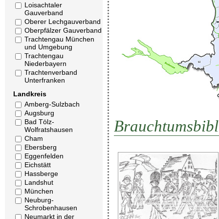
Loisachtaler
Gauverband
Oberer Lechgauverband
Oberpfälzer Gauverband
Trachtengau München
und Umgebung
Trachtengau
Niederbayern
Trachtenverband
Unterfranken
Landkreis
Amberg-Sulzbach
Augsburg
Brauchtumsbibl
Bad Tölz-
Wolfratshausen
Cham
Ebersberg
Eggenfelden
Eichstätt
Hassberge
Landshut
München
Neuburg-
Schrobenhausen
Neumarkt in der