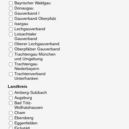
Bayrischer Waldgau
Donaugau
Gauverband I
Gauverband Oberpfalz
Isargau
Lechgauverband
Loisachtaler
Gauverband
Oberer Lechgauverband
Oberpfälzer Gauverband
Trachtengau München
und Umgebung
Trachtengau
Niederbayern
Trachtenverband
Unterfranken
Landkreis
Amberg-Sulzbach
Augsburg
Bad Tölz-
Wolfratshausen
Cham
Ebersberg
Eggenfelden
Eichstätt