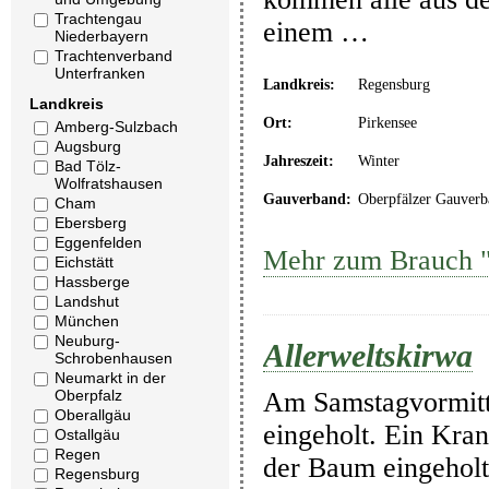
Trachtengau
einem …
Niederbayern
Trachtenverband
Unterfranken
Landkreis:
Regensburg
Landkreis
Ort:
Pirkensee
Amberg-Sulzbach
Augsburg
Jahreszeit:
Winter
Bad Tölz-
Wolfratshausen
Gauverband:
Oberpfälzer Gauverb
Cham
Ebersberg
Eggenfelden
Mehr zum Brauch "
Eichstätt
Hassberge
Landshut
München
Neuburg-
Allerweltskirwa
Schrobenhausen
Neumarkt in der
Oberpfalz
Am Samstagvormitta
Oberallgäu
eingeholt. Ein Kra
Ostallgäu
Regen
der Baum eingeholt
Regensburg