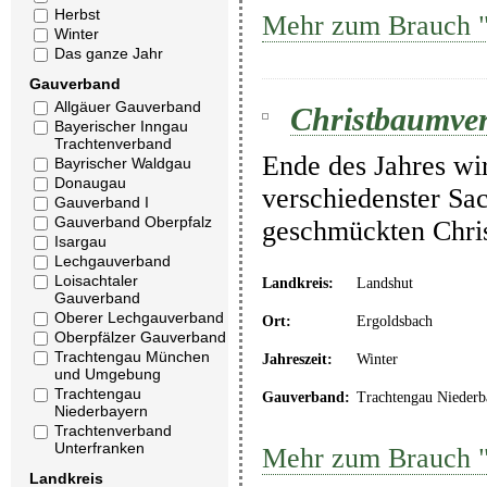
Herbst
Mehr zum Brauch "C
Winter
Das ganze Jahr
Gauverband
Allgäuer Gauverband
Christbaumver
Bayerischer Inngau
Trachtenverband
Ende des Jahres wi
Bayrischer Waldgau
Donaugau
verschiedenster Sa
Gauverband I
Gauverband Oberpfalz
geschmückten Chris
Isargau
Lechgauverband
Loisachtaler
Landkreis:
Landshut
Gauverband
Oberer Lechgauverband
Ort:
Ergoldsbach
Oberpfälzer Gauverband
Trachtengau München
Jahreszeit:
Winter
und Umgebung
Trachtengau
Gauverband:
Trachtengau Niederb
Niederbayern
Trachtenverband
Unterfranken
Mehr zum Brauch "
Landkreis