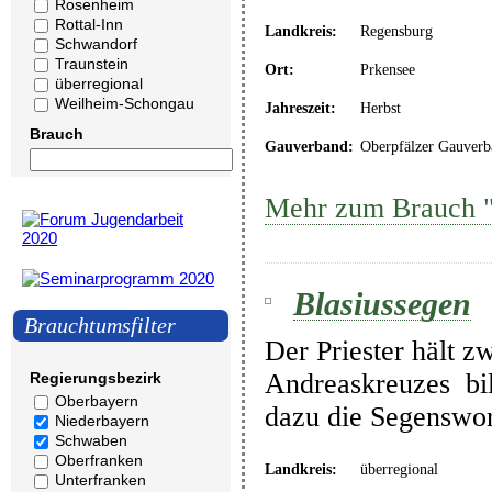
Rosenheim
Rottal-Inn
Landkreis:
Regensburg
Schwandorf
Traunstein
Ort:
Prkensee
überregional
Weilheim-Schongau
Jahreszeit:
Herbst
Brauch
Gauverband:
Oberpfälzer Gauverb
Mehr zum Brauch "
Blasiussegen
Brauchtumsfilter
Der Priester hält z
Andreaskreuzes bil
Regierungsbezirk
Oberbayern
dazu die Segenswor
Niederbayern
Schwaben
Oberfranken
Landkreis:
überregional
Unterfranken