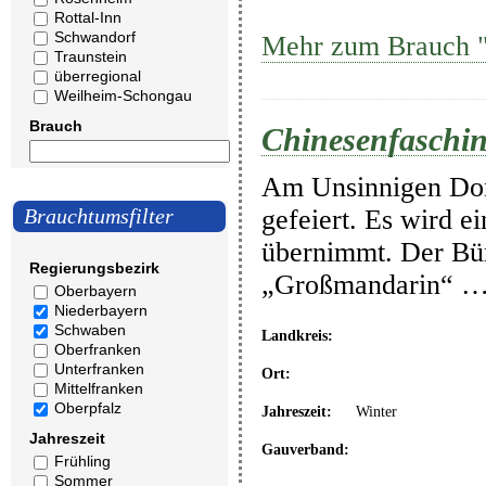
Rottal-Inn
Schwandorf
Mehr zum Brauch "C
Traunstein
überregional
Weilheim-Schongau
Brauch
Chinesenfasching
Am Unsinnigen Donn
gefeiert. Es wird e
Brauchtumsfilter
übernimmt. Der Bür
Regierungsbezirk
„Großmandarin“ 
Oberbayern
Niederbayern
Schwaben
Landkreis:
Oberfranken
Unterfranken
Ort:
Mittelfranken
Oberpfalz
Jahreszeit:
Winter
Jahreszeit
Gauverband:
Frühling
Sommer