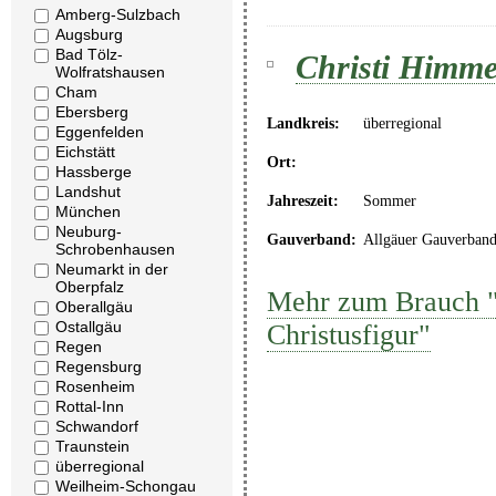
Amberg-Sulzbach
Augsburg
Bad Tölz-
Christi Himmel
Wolfratshausen
Cham
Ebersberg
Landkreis:
überregional
Eggenfelden
Eichstätt
Ort:
Hassberge
Landshut
Jahreszeit:
Sommer
München
Neuburg-
Gauverband:
Allgäuer Gauverban
Schrobenhausen
Neumarkt in der
Oberpfalz
Mehr zum Brauch "C
Oberallgäu
Ostallgäu
Christusfigur"
Regen
Regensburg
Rosenheim
Rottal-Inn
Schwandorf
Traunstein
überregional
Weilheim-Schongau