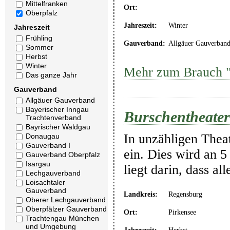
Mittelfranken
Ort:
Oberpfalz
Jahreszeit:
Winter
Jahreszeit
Frühling
Gauverband:
Allgäuer Gauverban
Sommer
Herbst
Winter
Mehr zum Brauch "
Das ganze Jahr
Gauverband
Allgäuer Gauverband
Bayerischer Inngau
Burschentheater
Trachtenverband
Bayrischer Waldgau
In unzähligen Thea
Donaugau
Gauverband I
ein. Dies wird an 5
Gauverband Oberpfalz
Isargau
liegt darin, dass a
Lechgauverband
Loisachtaler
Gauverband
Landkreis:
Regensburg
Oberer Lechgauverband
Oberpfälzer Gauverband
Ort:
Pirkensee
Trachtengau München
und Umgebung