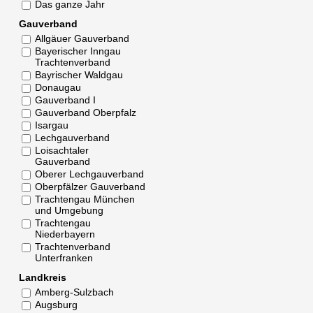
Das ganze Jahr
Gauverband
Allgäuer Gauverband
Bayerischer Inngau
Trachtenverband
Bayrischer Waldgau
Donaugau
Gauverband I
Gauverband Oberpfalz
Isargau
Lechgauverband
Loisachtaler
Gauverband
Oberer Lechgauverband
Oberpfälzer Gauverband
Trachtengau München
und Umgebung
Trachtengau
Niederbayern
Trachtenverband
Unterfranken
Landkreis
Amberg-Sulzbach
Augsburg