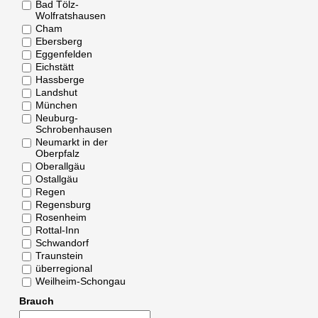
Bad Tölz-
Wolfratshausen
Cham
Ebersberg
Eggenfelden
Eichstätt
Hassberge
Landshut
München
Neuburg-
Schrobenhausen
Neumarkt in der
Oberpfalz
Oberallgäu
Ostallgäu
Regen
Regensburg
Rosenheim
Rottal-Inn
Schwandorf
Traunstein
überregional
Weilheim-Schongau
Brauch