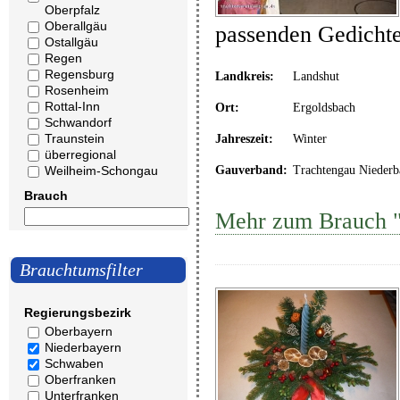
Oberpfalz
Oberallgäu
passenden Gedicht
Ostallgäu
Regen
Regensburg
Landkreis:
Landshut
Rosenheim
Rottal-Inn
Ort:
Ergoldsbach
Schwandorf
Traunstein
Jahreszeit:
Winter
überregional
Weilheim-Schongau
Gauverband:
Trachtengau Niederb
Brauch
Mehr zum Brauch "
Brauchtumsfilter
Regierungsbezirk
Oberbayern
Niederbayern
Schwaben
Oberfranken
Unterfranken