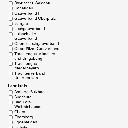
Bayrischer Waldgau
Donaugau
Gauverband I
Gauverband Oberpfalz
Isargau
Lechgauverband
Loisachtaler
Gauverband
Oberer Lechgauverband
Oberpfälzer Gauverband
Trachtengau München
und Umgebung
Trachtengau
Niederbayern
Trachtenverband
Unterfranken
Landkreis
Amberg-Sulzbach
Augsburg
Bad Tölz-
Wolfratshausen
Cham
Ebersberg
Eggenfelden
Eichstätt