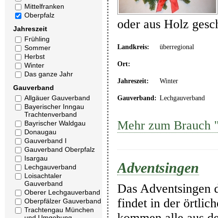
Mittelfranken
Oberpfalz
oder aus Holz gesc
Jahreszeit
Frühling
Landkreis:
überregional
Sommer
Herbst
Ort:
Winter
Das ganze Jahr
Jahreszeit:
Winter
Gauverband
Allgäuer Gauverband
Gauverband:
Lechgauverband
Bayerischer Inngau
Trachtenverband
Mehr zum Brauch "
Bayrischer Waldgau
Donaugau
Gauverband I
Gauverband Oberpfalz
Isargau
Adventsingen
Lechgauverband
Loisachtaler
Gauverband
Das Adventsingen d
Oberer Lechgauverband
findet in der örtli
Oberpfälzer Gauverband
Trachtengau München
kommen alle aus d
und Umgebung