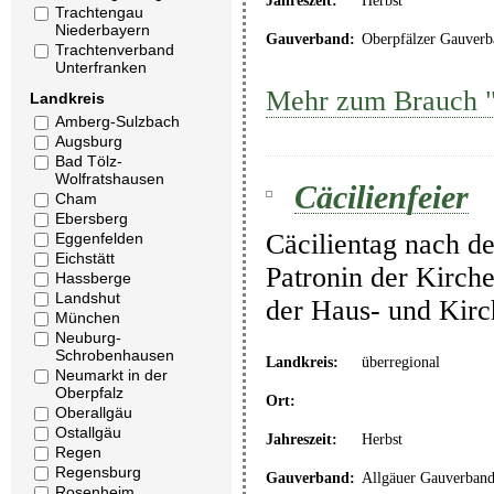
Jahreszeit:
Herbst
Trachtengau
Niederbayern
Gauverband:
Oberpfälzer Gauverb
Trachtenverband
Unterfranken
Mehr zum Brauch "
Landkreis
Amberg-Sulzbach
Augsburg
Bad Tölz-
Wolfratshausen
Cäcilienfeier
Cham
Ebersberg
Cäcilientag nach de
Eggenfelden
Eichstätt
Patronin der Kirche
Hassberge
Landshut
der Haus- und Kir
München
Neuburg-
Schrobenhausen
Landkreis:
überregional
Neumarkt in der
Oberpfalz
Ort:
Oberallgäu
Ostallgäu
Jahreszeit:
Herbst
Regen
Regensburg
Gauverband:
Allgäuer Gauverban
Rosenheim