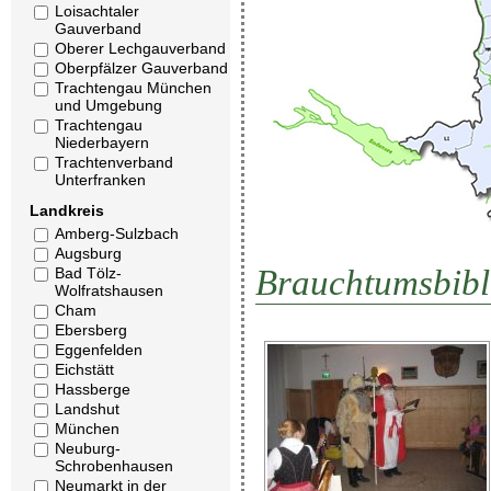
Loisachtaler
Gauverband
Oberer Lechgauverband
Oberpfälzer Gauverband
Trachtengau München
und Umgebung
Trachtengau
Niederbayern
Trachtenverband
Unterfranken
Landkreis
Amberg-Sulzbach
Augsburg
Brauchtumsbibl
Bad Tölz-
Wolfratshausen
Cham
Ebersberg
Eggenfelden
Eichstätt
Hassberge
Landshut
München
Neuburg-
Schrobenhausen
Neumarkt in der