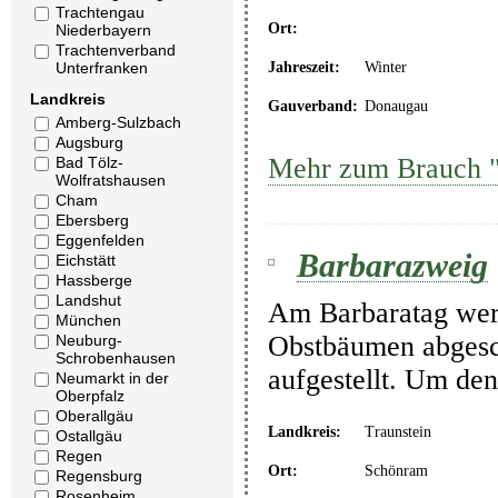
Trachtengau
Ort:
Niederbayern
Trachtenverband
Jahreszeit:
Winter
Unterfranken
Landkreis
Gauverband:
Donaugau
Amberg-Sulzbach
Augsburg
Mehr zum Brauch 
Bad Tölz-
Wolfratshausen
Cham
Ebersberg
Eggenfelden
Barbarazweig
Eichstätt
Hassberge
Landshut
Am Barbaratag wer
München
Obstbäumen abgesc
Neuburg-
Schrobenhausen
aufgestellt. Um den
Neumarkt in der
Oberpfalz
Oberallgäu
Landkreis:
Traunstein
Ostallgäu
Regen
Ort:
Schönram
Regensburg
Rosenheim