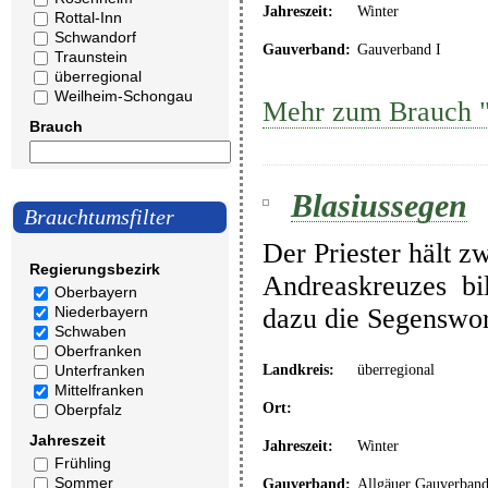
Jahreszeit:
Winter
Rottal-Inn
Schwandorf
Gauverband:
Gauverband I
Traunstein
überregional
Weilheim-Schongau
Mehr zum Brauch 
Brauch
Blasiussegen
Brauchtumsfilter
Der Priester hält z
Regierungsbezirk
Andreaskreuzes bil
Oberbayern
dazu die Segenswor
Niederbayern
Schwaben
Oberfranken
Unterfranken
Landkreis:
überregional
Mittelfranken
Ort:
Oberpfalz
Jahreszeit
Jahreszeit:
Winter
Frühling
Sommer
Gauverband:
Allgäuer Gauverban