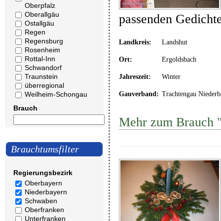
Oberpfalz
Oberallgäu
passenden Gedicht
Ostallgäu
Regen
Regensburg
Landkreis:
Landshut
Rosenheim
Rottal-Inn
Ort:
Ergoldsbach
Schwandorf
Traunstein
Jahreszeit:
Winter
überregional
Weilheim-Schongau
Gauverband:
Trachtengau Niederb
Brauch
Mehr zum Brauch "
Brauchtumsfilter
Regierungsbezirk
Oberbayern
Niederbayern
Schwaben
Oberfranken
Unterfranken