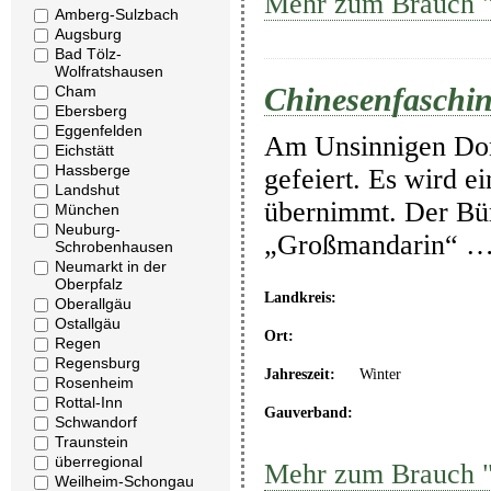
Mehr zum Brauch "C
Amberg-Sulzbach
Augsburg
Bad Tölz-
Wolfratshausen
Chinesenfasching
Cham
Ebersberg
Eggenfelden
Am Unsinnigen Donn
Eichstätt
Hassberge
gefeiert. Es wird e
Landshut
übernimmt. Der Bür
München
Neuburg-
„Großmandarin“ 
Schrobenhausen
Neumarkt in der
Oberpfalz
Landkreis:
Oberallgäu
Ostallgäu
Ort:
Regen
Regensburg
Jahreszeit:
Winter
Rosenheim
Rottal-Inn
Gauverband:
Schwandorf
Traunstein
überregional
Mehr zum Brauch "C
Weilheim-Schongau