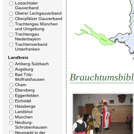
Loisachtaler
Gauverband
Oberer Lechgauverband
Oberpfälzer Gauverband
Trachtengau München
und Umgebung
Trachtengau
Niederbayern
Trachtenverband
Unterfranken
Landkreis
Amberg-Sulzbach
Augsburg
Brauchtumsbibl
Bad Tölz-
Wolfratshausen
Cham
Ebersberg
Eggenfelden
Eichstätt
Hassberge
Landshut
München
Neuburg-
Schrobenhausen
Neumarkt in der