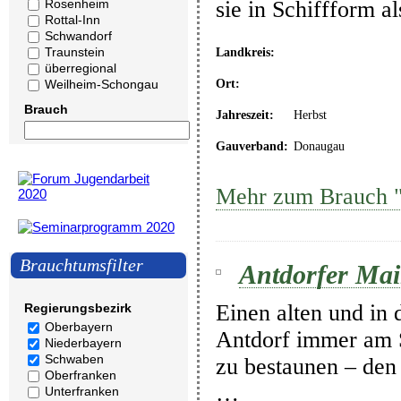
Rosenheim
sie in Schiffform a
Rottal-Inn
Schwandorf
Traunstein
Landkreis:
überregional
Ort:
Weilheim-Schongau
Brauch
Jahreszeit:
Herbst
Gauverband:
Donaugau
Mehr zum Brauch "A
Brauchtumsfilter
Antdorfer Mai
Einen alten und in 
Regierungsbezirk
Oberbayern
Antdorf immer am 
Niederbayern
Schwaben
zu bestaunen – den
Oberfranken
…
Unterfranken