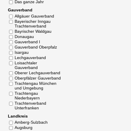
Das ganze Jahr
Gauverband
Allgäuer Gauverband
Bayerischer Inngau
Trachtenverband
Bayrischer Waldgau
Donaugau
Gauverband I
Gauverband Oberpfalz
Isargau
Lechgauverband
Loisachtaler
Gauverband
Oberer Lechgauverband
Oberpfälzer Gauverband
Trachtengau München
und Umgebung
Trachtengau
Niederbayern
Trachtenverband
Unterfranken
Landkreis
Amberg-Sulzbach
Augsburg