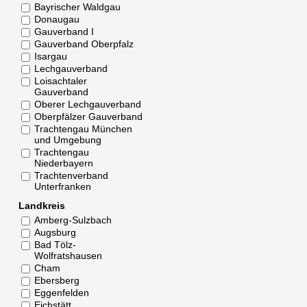
Bayrischer Waldgau
Donaugau
Gauverband I
Gauverband Oberpfalz
Isargau
Lechgauverband
Loisachtaler
Gauverband
Oberer Lechgauverband
Oberpfälzer Gauverband
Trachtengau München
und Umgebung
Trachtengau
Niederbayern
Trachtenverband
Unterfranken
Landkreis
Amberg-Sulzbach
Augsburg
Bad Tölz-
Wolfratshausen
Cham
Ebersberg
Eggenfelden
Eichstätt