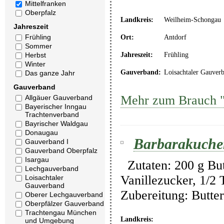
Mittelfranken
Oberpfalz
Landkreis:
Weilheim-Schongau
Jahreszeit
Frühling
Ort:
Antdorf
Sommer
Jahreszeit:
Frühling
Herbst
Winter
Gauverband:
Loisachtaler Gauver
Das ganze Jahr
Gauverband
Mehr zum Brauch "
Allgäuer Gauverband
Bayerischer Inngau
Trachtenverband
Bayrischer Waldgau
Donaugau
Barbarakuche
Gauverband I
Gauverband Oberpfalz
Isargau
Zutaten: 200 g Butt
Lechgauverband
Vanillezucker, 1/2
Loisachtaler
Gauverband
Zubereitung: Butte
Oberer Lechgauverband
Oberpfälzer Gauverband
Trachtengau München
Landkreis:
und Umgebung