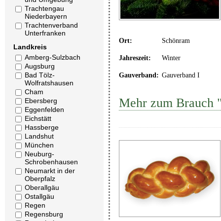
Trachtengau
Niederbayern
Trachtenverband
Unterfranken
Ort:
Schönram
Landkreis
Amberg-Sulzbach
Jahreszeit:
Winter
Augsburg
Bad Tölz-
Gauverband:
Gauverband I
Wolfratshausen
Cham
Mehr zum Brauch "
Ebersberg
Eggenfelden
Eichstätt
Hassberge
Landshut
München
Neuburg-
Schrobenhausen
Neumarkt in der
Oberpfalz
Oberallgäu
Ostallgäu
Regen
Regensburg