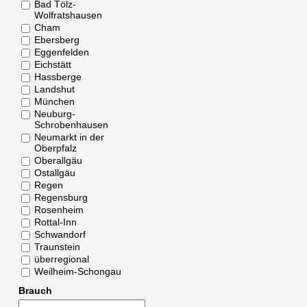
Bad Tölz-
Wolfratshausen
Cham
Ebersberg
Eggenfelden
Eichstätt
Hassberge
Landshut
München
Neuburg-
Schrobenhausen
Neumarkt in der
Oberpfalz
Oberallgäu
Ostallgäu
Regen
Regensburg
Rosenheim
Rottal-Inn
Schwandorf
Traunstein
überregional
Weilheim-Schongau
Brauch