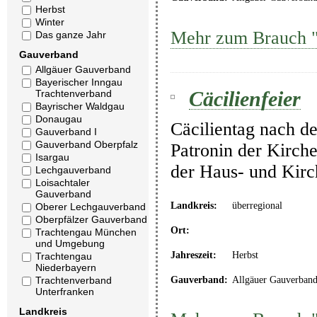
Herbst
Winter
Mehr zum Brauch "
Das ganze Jahr
Gauverband
Allgäuer Gauverband
Bayerischer Inngau
Cäcilienfeier
Trachtenverband
Bayrischer Waldgau
Donaugau
Cäcilientag nach de
Gauverband I
Gauverband Oberpfalz
Patronin der Kirche
Isargau
der Haus- und Kir
Lechgauverband
Loisachtaler
Gauverband
Landkreis:
überregional
Oberer Lechgauverband
Oberpfälzer Gauverband
Ort:
Trachtengau München
und Umgebung
Jahreszeit:
Herbst
Trachtengau
Niederbayern
Trachtenverband
Gauverband:
Allgäuer Gauverban
Unterfranken
Landkreis