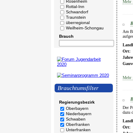
Rosenheim
Mehr 
Rottal-Inn
Schwandorf
Traunstein
überregional
B
Weilheim-Schongau
Am Ba
Brauch
aufges
Landk
Ort:
Jahre
Gauv
Mehr 
Brauchtumsfilter
B
Regierungsbezirk
Der Pr
Oberbayern
dazu d
Niederbayern
Schwaben
Landk
Oberfranken
Ort:
Unterfranken