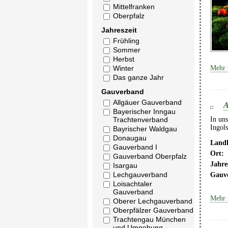
Mittelfranken
Oberpfalz
Jahreszeit
Frühling
Sommer
Herbst
Winter
Mehr 
Das ganze Jahr
Gauverband
Allgäuer Gauverband
A
Bayerischer Inngau
Trachtenverband
In un
Ingols
Bayrischer Waldgau
Donaugau
Landk
Gauverband I
Ort:
Gauverband Oberpfalz
Jahre
Isargau
Lechgauverband
Gauv
Loisachtaler
Gauverband
Mehr 
Oberer Lechgauverband
Oberpfälzer Gauverband
Trachtengau München
und Umgebung