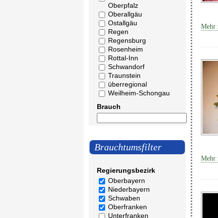
Oberpfalz
Oberallgäu
Ostallgäu
Mehr 
Regen
Regensburg
Rosenheim
Rottal-Inn
Schwandorf
Traunstein
überregional
Weilheim-Schongau
Brauch
Brauchtumsfilter
Mehr 
Regierungsbezirk
Oberbayern
Niederbayern
Schwaben
Oberfranken
Unterfranken