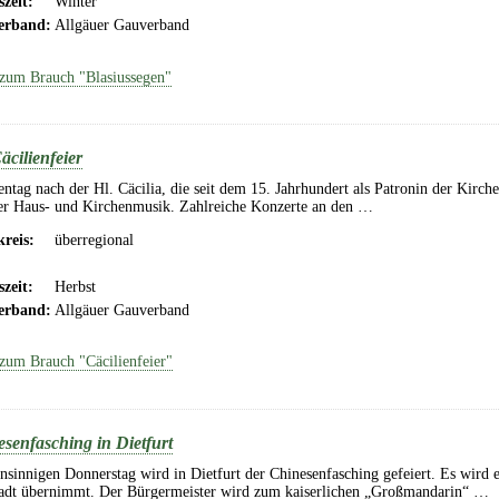
szeit:
Winter
erband:
Allgäuer Gauverband
zum Brauch "Blasiussegen"
äcilienfeier
entag nach der Hl. Cäcilia, die seit dem 15. Jahrhundert als Patronin der Kirch
er Haus- und Kirchenmusik. Zahlreiche Konzerte an den …
reis:
überregional
szeit:
Herbst
erband:
Allgäuer Gauverband
zum Brauch "Cäcilienfeier"
senfasching in Dietfurt
innigen Donnerstag wird in Dietfurt der Chinesenfasching gefeiert. Es wird ei
tadt übernimmt. Der Bürgermeister wird zum kaiserlichen „Großmandarin“ …