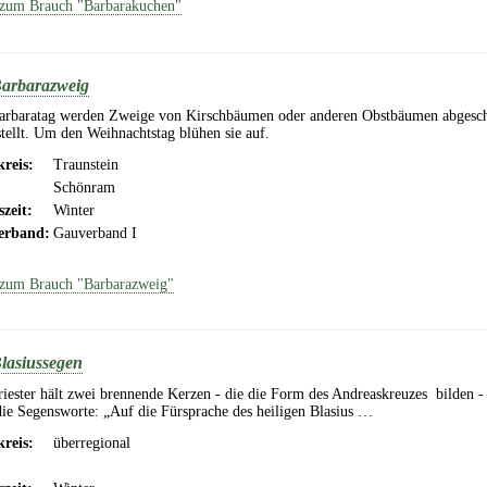
zum Brauch "Barbarakuchen"
arbarazweig
rbaratag werden Zweige von Kirschbäumen oder anderen Obstbäumen abgesch
tellt. Um den Weihnachtstag blühen sie auf.
reis:
Traunstein
Schönram
szeit:
Winter
erband:
Gauverband I
zum Brauch "Barbarazweig"
lasiussegen
iester hält zwei brennende Kerzen - die die Form des Andreaskreuzes bilden - 
ie Segensworte: „Auf die Fürsprache des heiligen Blasius …
reis:
überregional