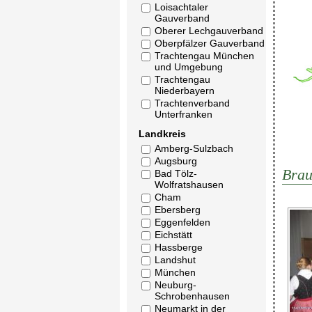
Loisachtaler
Gauverband
Oberer Lechgauverband
Oberpfälzer Gauverband
Trachtengau München
und Umgebung
Trachtengau
Niederbayern
Trachtenverband
Unterfranken
Landkreis
Amberg-Sulzbach
Augsburg
Brau
Bad Tölz-
Wolfratshausen
Cham
Ebersberg
Eggenfelden
Eichstätt
Hassberge
Landshut
München
Neuburg-
Schrobenhausen
Neumarkt in der