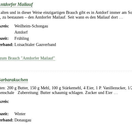
ntdorfer Mailauf
alten und in dieser Weise einzigartigen Brauch gibt es in Antdorf immer am S
, zu bestaunen – den Antdorfer Mailauf. Seit wann es den Mailauf dort …
reis:
Weilheim-Schongau
Antdorf
szeit:
Frühling
erband:
Loisachtaler Gauverband
zum Brauch "Antdorfer Mailauf"
arbarakuchen
n: 200 g Butter, 150 g Mehl, 100 g Stärkemehl, 4 Eier, 1 P. Vanillezucker, 1
nenschale Zubereitung: Butter schaumig schlagen. Zucker und Eier …
reis:
szeit:
Winter
erband:
Donaugau