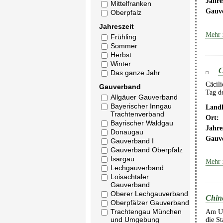
Jahre
Mittelfranken
Gauv
Oberpfalz
Jahreszeit
Mehr 
Frühling
Sommer
Herbst
Winter
C
Das ganze Jahr
Cäcili
Gauverband
Tag d
Allgäuer Gauverband
Bayerischer Inngau
Landk
Trachtenverband
Ort:
Bayrischer Waldgau
Jahre
Donaugau
Gauv
Gauverband I
Gauverband Oberpfalz
Isargau
Mehr 
Lechgauverband
Loisachtaler
Gauverband
Oberer Lechgauverband
Chine
Oberpfälzer Gauverband
Trachtengau München
Am Uns
und Umgebung
die S