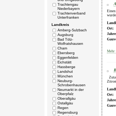
A
Trachtengau
Niederbayern
Einen 
Trachtenverband
wurde
Unterfranken
Landk
Landkreis
Ort:
Amberg-Sulzbach
Jahre
Augsburg
Gauv
Bad Tölz-
Wolfratshausen
Cham
Mehr 
Ebersberg
Eggenfelden
Eichstätt
Hassberge
B
Landshut
München
Zutate
Neuburg-
Zitro
Schrobenhausen
Landk
Neumarkt in der
Oberpfalz
Ort:
Oberallgäu
Jahre
Ostallgäu
Gauv
Regen
Regensburg