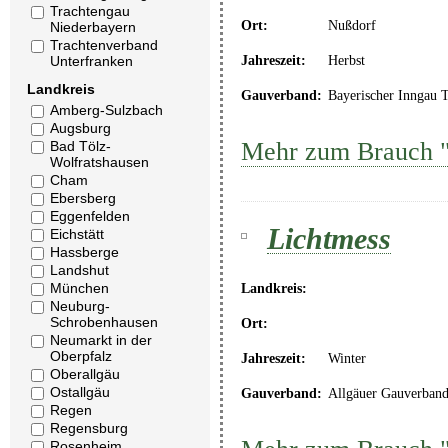
Trachtengau
Ort:
Nußdorf
Niederbayern
Trachtenverband
Jahreszeit:
Herbst
Unterfranken
Landkreis
Gauverband:
Bayerischer Inngau 
Amberg-Sulzbach
Augsburg
Mehr zum Brauch "
Bad Tölz-
Wolfratshausen
Cham
Ebersberg
Eggenfelden
Lichtmess
Eichstätt
Hassberge
Landshut
München
Landkreis:
Neuburg-
Schrobenhausen
Ort:
Neumarkt in der
Oberpfalz
Jahreszeit:
Winter
Oberallgäu
Ostallgäu
Gauverband:
Allgäuer Gauverban
Regen
Regensburg
Rosenheim