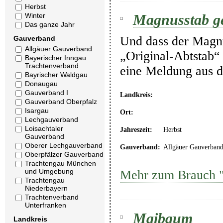
Herbst
Magnusstab g
Winter
Das ganze Jahr
Und dass der Magnu
Gauverband
Allgäuer Gauverband
„Original-Abtstab“
Bayerischer Inngau
Trachtenverband
eine Meldung aus d
Bayrischer Waldgau
Donaugau
Gauverband I
Landkreis:
Gauverband Oberpfalz
Isargau
Ort:
Lechgauverband
Loisachtaler
Jahreszeit:
Herbst
Gauverband
Oberer Lechgauverband
Gauverband:
Allgäuer Gauverban
Oberpfälzer Gauverband
Trachtengau München
und Umgebung
Mehr zum Brauch 
Trachtengau
Niederbayern
Trachtenverband
Unterfranken
Maibaum
Landkreis