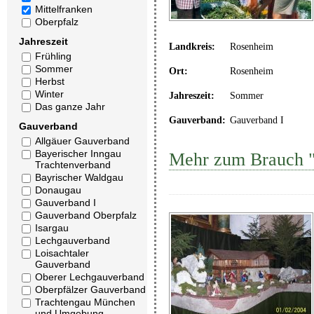
Mittelfranken
Oberpfalz
Jahreszeit
Landkreis:
Rosenheim
Frühling
Sommer
Ort:
Rosenheim
Herbst
Winter
Jahreszeit:
Sommer
Das ganze Jahr
Gauverband:
Gauverband I
Gauverband
Allgäuer Gauverband
Bayerischer Inngau
Mehr zum Brauch "
Trachtenverband
Bayrischer Waldgau
Donaugau
Gauverband I
Gauverband Oberpfalz
Isargau
Lechgauverband
Loisachtaler
Gauverband
Oberer Lechgauverband
Oberpfälzer Gauverband
Trachtengau München
und Umgebung