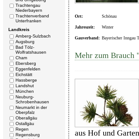
Trachtengau
Niederbayern
Trachtenverband
Ort:
Schönau
Unterfranken
Jahreszeit:
Winter
Landkreis
Amberg-Sulzbach
Gauverband:
Bayerischer Inngau 
Augsburg
Bad Tölz-
Wolfratshausen
Mehr zum Brauch 
Cham
Ebersberg
Eggenfelden
Eichstätt
Hassberge
Landshut
München
Neuburg-
Schrobenhausen
Neumarkt in der
Oberpfalz
Oberallgäu
Ostallgäu
Regen
aus Hof und Garte
Regensburg