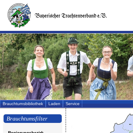
Brauchtumsbibliothek
Laden
Service
Brauchtumsfilter
Regierungsbezirk