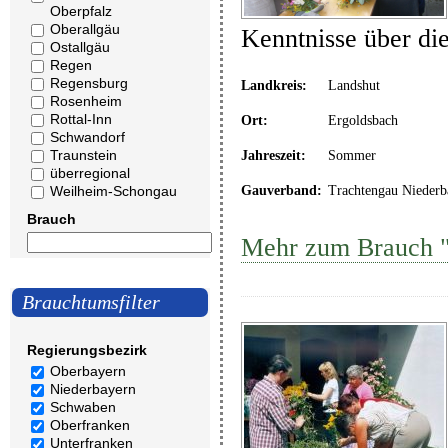
Oberpfalz
Oberallgäu
Kenntnisse über di
Ostallgäu
Regen
Regensburg
Landkreis:
Landshut
Rosenheim
Rottal-Inn
Ort:
Ergoldsbach
Schwandorf
Traunstein
Jahreszeit:
Sommer
überregional
Weilheim-Schongau
Gauverband:
Trachtengau Niederb
Brauch
Mehr zum Brauch "
Brauchtumsfilter
Regierungsbezirk
Oberbayern
Niederbayern
Schwaben
Oberfranken
Unterfranken