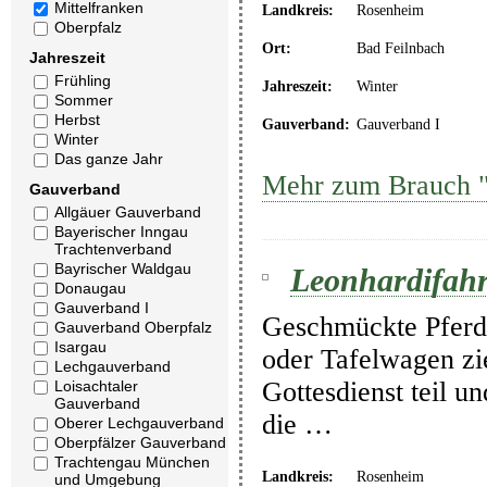
Mittelfranken
Landkreis:
Rosenheim
Oberpfalz
Ort:
Bad Feilnbach
Jahreszeit
Frühling
Jahreszeit:
Winter
Sommer
Herbst
Gauverband:
Gauverband I
Winter
Das ganze Jahr
Mehr zum Brauch "
Gauverband
Allgäuer Gauverband
Bayerischer Inngau
Trachtenverband
Bayrischer Waldgau
Leonhardifahr
Donaugau
Gauverband I
Geschmückte Pferde
Gauverband Oberpfalz
Isargau
oder Tafelwagen zi
Lechgauverband
Gottesdienst teil 
Loisachtaler
Gauverband
die …
Oberer Lechgauverband
Oberpfälzer Gauverband
Trachtengau München
Landkreis:
Rosenheim
und Umgebung