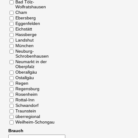
Bad Tölz-
Wolfratshausen
Cham
Ebersberg
Eggenfelden
Eichstätt
Hassberge
Landshut
München
Neuburg-
Schrobenhausen
Neumarkt in der
Oberpfalz
Oberallgäu
Ostallgäu
Regen
Regensburg
Rosenheim
Rottal-Inn
Schwandorf
Traunstein
überregional
Weilheim-Schongau
Brauch