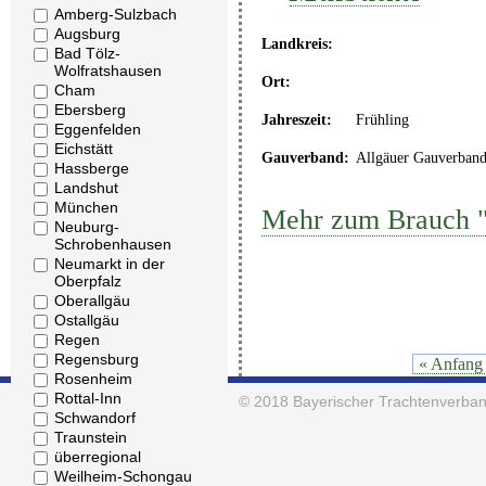
Amberg-Sulzbach
Augsburg
Landkreis:
Bad Tölz-
Wolfratshausen
Ort:
Cham
Ebersberg
Jahreszeit:
Frühling
Eggenfelden
Eichstätt
Gauverband:
Allgäuer Gauverban
Hassberge
Landshut
München
Mehr zum Brauch 
Neuburg-
Schrobenhausen
Neumarkt in der
Oberpfalz
Oberallgäu
Ostallgäu
Regen
Regensburg
« Anfang
Rosenheim
Rottal-Inn
© 2018
Bayerischer Trachtenverban
Schwandorf
Traunstein
überregional
Weilheim-Schongau