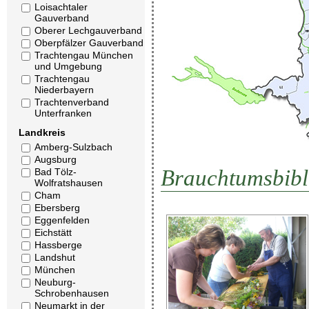
Loisachtaler
Gauverband
Oberer Lechgauverband
Oberpfälzer Gauverband
Trachtengau München
und Umgebung
Trachtengau
Niederbayern
Trachtenverband
Unterfranken
Landkreis
Amberg-Sulzbach
Augsburg
Brauchtumsbibl
Bad Tölz-
Wolfratshausen
Cham
Ebersberg
Eggenfelden
Eichstätt
Hassberge
Landshut
München
Neuburg-
Schrobenhausen
Neumarkt in der