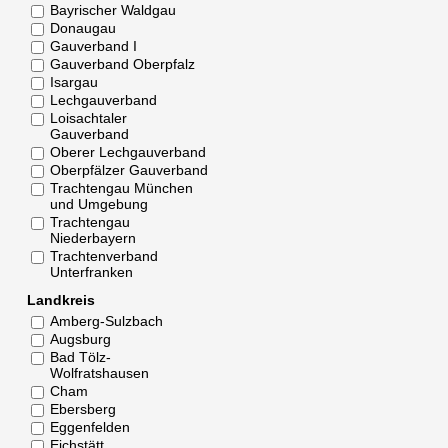
Bayrischer Waldgau
Donaugau
Gauverband I
Gauverband Oberpfalz
Isargau
Lechgauverband
Loisachtaler
Gauverband
Oberer Lechgauverband
Oberpfälzer Gauverband
Trachtengau München
und Umgebung
Trachtengau
Niederbayern
Trachtenverband
Unterfranken
Landkreis
Amberg-Sulzbach
Augsburg
Bad Tölz-
Wolfratshausen
Cham
Ebersberg
Eggenfelden
Eichstätt