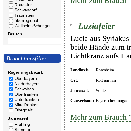
Mehr zum Brauch "
Rottal-Inn
Schwandorf
Traunstein
überregional
Luziafeier
Weilheim-Schongau
Brauch
Lucia aus Syriakus
beide Hände zum tra
Lichtkranz aufs Ha
Brauchtumsfilter
Landkreis:
Rosenheim
Regierungsbezirk
Oberbayern
Ort:
Rott am Inn
Niederbayern
Schwaben
Jahreszeit:
Winter
Oberfranken
Unterfranken
Gauverband:
Bayerischer Inngau 
Mittelfranken
Oberpfalz
Mehr zum Brauch "
Jahreszeit
Frühling
Sommer