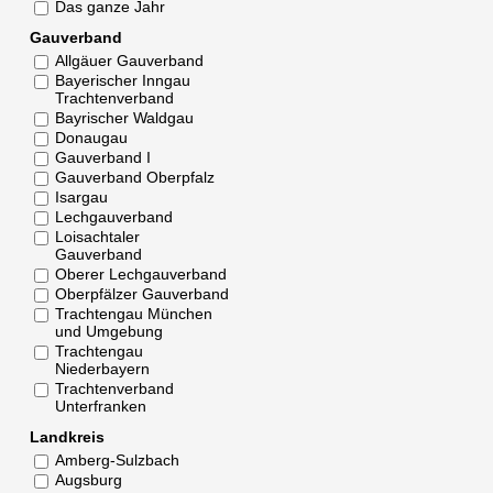
Das ganze Jahr
Gauverband
Allgäuer Gauverband
Bayerischer Inngau
Trachtenverband
Bayrischer Waldgau
Donaugau
Gauverband I
Gauverband Oberpfalz
Isargau
Lechgauverband
Loisachtaler
Gauverband
Oberer Lechgauverband
Oberpfälzer Gauverband
Trachtengau München
und Umgebung
Trachtengau
Niederbayern
Trachtenverband
Unterfranken
Landkreis
Amberg-Sulzbach
Augsburg