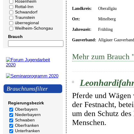
Rosenheim
Rottal-Inn
Landkreis:
Oberallgäu
Schwandorf
Traunstein
Ort:
Mittelberg
überregional
Weilheim-Schongau
Jahreszeit:
Frühling
Brauch
Gauverband:
Allgäuer Gauverban
Mehr zum Brauch "
Leonhardifahr
Brauchtumsfilter
Pferde und Wägen 
der Festnacht, bet
Regierungsbezirk
Oberbayern
um den Schutz des 
Niederbayern
Schwaben
Menschen.
Oberfranken
Unterfranken