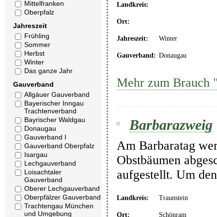
Mittelfranken
Landkreis:
Oberpfalz
Ort:
Jahreszeit
Frühling
Jahreszeit:
Winter
Sommer
Herbst
Gauverband:
Donaugau
Winter
Das ganze Jahr
Mehr zum Brauch 
Gauverband
Allgäuer Gauverband
Bayerischer Inngau
Trachtenverband
Bayrischer Waldgau
Barbarazweig
Donaugau
Gauverband I
Am Barbaratag wer
Gauverband Oberpfalz
Isargau
Obstbäumen abgesc
Lechgauverband
aufgestellt. Um den
Loisachtaler
Gauverband
Oberer Lechgauverband
Oberpfälzer Gauverband
Landkreis:
Traunstein
Trachtengau München
und Umgebung
Ort:
Schönram