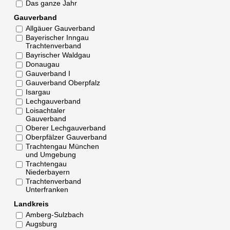
Das ganze Jahr
Gauverband
Allgäuer Gauverband
Bayerischer Inngau
Trachtenverband
Bayrischer Waldgau
Donaugau
Gauverband I
Gauverband Oberpfalz
Isargau
Lechgauverband
Loisachtaler
Gauverband
Oberer Lechgauverband
Oberpfälzer Gauverband
Trachtengau München
und Umgebung
Trachtengau
Niederbayern
Trachtenverband
Unterfranken
Landkreis
Amberg-Sulzbach
Augsburg