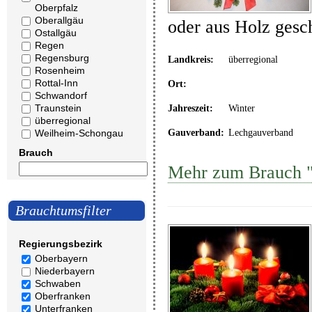
Oberpfalz
Oberallgäu
oder aus Holz gesc
Ostallgäu
Regen
Regensburg
Landkreis:
überregional
Rosenheim
Rottal-Inn
Ort:
Schwandorf
Traunstein
Jahreszeit:
Winter
überregional
Weilheim-Schongau
Gauverband:
Lechgauverband
Brauch
Mehr zum Brauch "
Brauchtumsfilter
Regierungsbezirk
Oberbayern
Niederbayern
Schwaben
Oberfranken
Unterfranken