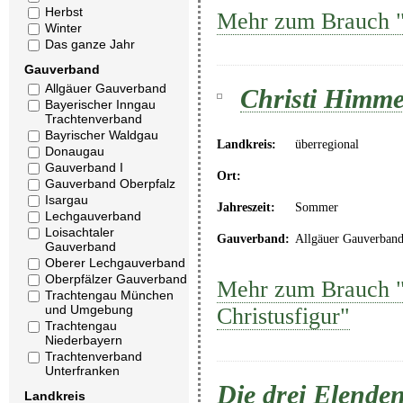
Herbst
Mehr zum Brauch "C
Winter
Das ganze Jahr
Gauverband
Allgäuer Gauverband
Christi Himmel
Bayerischer Inngau
Trachtenverband
Bayrischer Waldgau
Landkreis:
überregional
Donaugau
Gauverband I
Ort:
Gauverband Oberpfalz
Isargau
Jahreszeit:
Sommer
Lechgauverband
Loisachtaler
Gauverband:
Allgäuer Gauverban
Gauverband
Oberer Lechgauverband
Oberpfälzer Gauverband
Mehr zum Brauch "C
Trachtengau München
und Umgebung
Christusfigur"
Trachtengau
Niederbayern
Trachtenverband
Unterfranken
Die drei Elenden
Landkreis