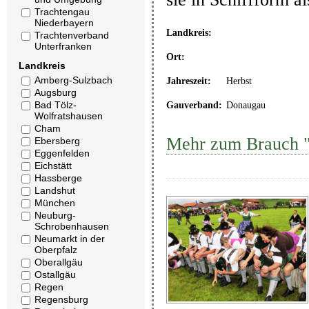
Trachtengau
Niederbayern
Landkreis:
Trachtenverband
Unterfranken
Ort:
Landkreis
Amberg-Sulzbach
Jahreszeit:
Herbst
Augsburg
Bad Tölz-
Gauverband:
Donaugau
Wolfratshausen
Cham
Mehr zum Brauch "A
Ebersberg
Eggenfelden
Eichstätt
Hassberge
Landshut
München
Neuburg-
Schrobenhausen
Neumarkt in der
Oberpfalz
Oberallgäu
Ostallgäu
Regen
Regensburg