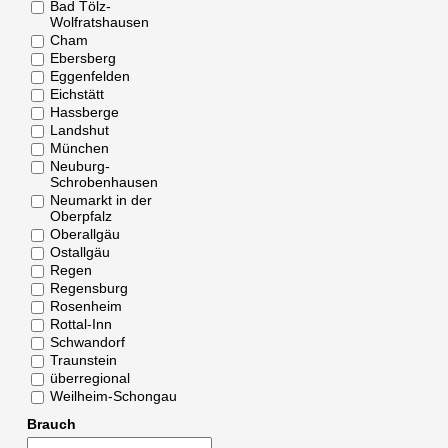
Bad Tölz-
Wolfratshausen
Cham
Ebersberg
Eggenfelden
Eichstätt
Hassberge
Landshut
München
Neuburg-
Schrobenhausen
Neumarkt in der
Oberpfalz
Oberallgäu
Ostallgäu
Regen
Regensburg
Rosenheim
Rottal-Inn
Schwandorf
Traunstein
überregional
Weilheim-Schongau
Brauch