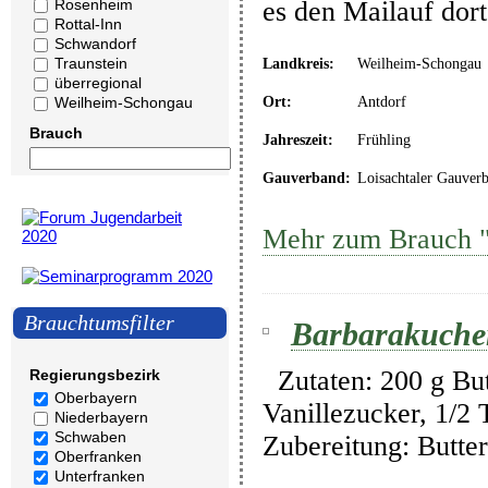
Rosenheim
es den Mailauf dor
Rottal-Inn
Schwandorf
Traunstein
Landkreis:
Weilheim-Schongau
überregional
Ort:
Antdorf
Weilheim-Schongau
Brauch
Jahreszeit:
Frühling
Gauverband:
Loisachtaler Gauver
Mehr zum Brauch "
Brauchtumsfilter
Barbarakuche
Zutaten: 200 g Butt
Regierungsbezirk
Oberbayern
Vanillezucker, 1/2
Niederbayern
Schwaben
Zubereitung: Butte
Oberfranken
Unterfranken