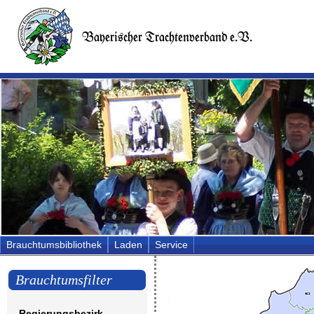
Brauchtumsbibliothek
Laden
Service
Brauchtumsfilter
Regierungsbezirk