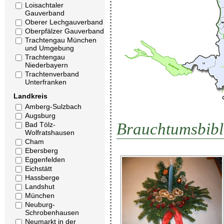
Loisachtaler
Gauverband
Oberer Lechgauverband
Oberpfälzer Gauverband
Trachtengau München
und Umgebung
Trachtengau
Niederbayern
Trachtenverband
Unterfranken
Landkreis
Amberg-Sulzbach
Augsburg
Brauchtumsbibl
Bad Tölz-
Wolfratshausen
Cham
Ebersberg
Eggenfelden
Eichstätt
Hassberge
Landshut
München
Neuburg-
Schrobenhausen
Neumarkt in der