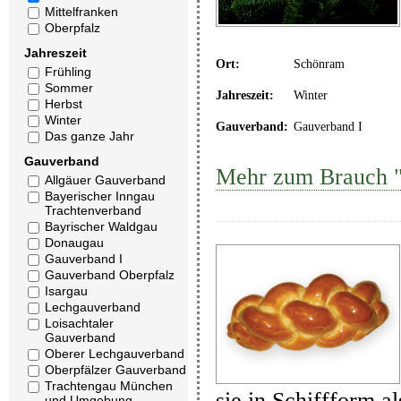
Mittelfranken
Oberpfalz
Jahreszeit
Ort:
Schönram
Frühling
Sommer
Jahreszeit:
Winter
Herbst
Winter
Gauverband:
Gauverband I
Das ganze Jahr
Gauverband
Mehr zum Brauch "
Allgäuer Gauverband
Bayerischer Inngau
Trachtenverband
Bayrischer Waldgau
Donaugau
Gauverband I
Gauverband Oberpfalz
Isargau
Lechgauverband
Loisachtaler
Gauverband
Oberer Lechgauverband
Oberpfälzer Gauverband
Trachtengau München
sie in Schiffform a
und Umgebung