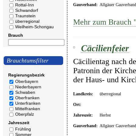
Rottal-Inn
Gauverband:
Allgäuer Gauverban
Schwandorf
Traunstein
Mehr zum Brauch "
überregional
Weilheim-Schongau
Brauch
Cäcilienfeier
Cäcilientag nach de
Brauchtumsfilter
Patronin der Kirche
Regierungsbezirk
der Haus- und Kir
Oberbayern
Niederbayern
Schwaben
Landkreis:
überregional
Oberfranken
Unterfranken
Ort:
Mittelfranken
Oberpfalz
Jahreszeit:
Herbst
Jahreszeit
Gauverband:
Allgäuer Gauverban
Frühling
Sommer