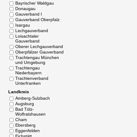
Bayrischer Waldgau
Donaugau
Gauverband I
Gauverband Oberpfalz
Isargau
Lechgauverband
Loisachtaler
Gauverband
Oberer Lechgauverband
Oberpfälzer Gauverband
Trachtengau München
und Umgebung
Trachtengau
Niederbayern
Trachtenverband
Unterfranken
Landkreis
Amberg-Sulzbach
Augsburg
Bad Tölz-
Wolfratshausen
Cham
Ebersberg
Eggenfelden
Eichstätt