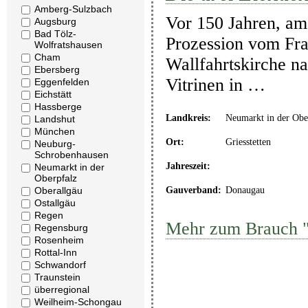
Amberg-Sulzbach
Vor 150 Jahren, am 
Augsburg
Bad Tölz-
Prozession vom Fran
Wolfratshausen
Cham
Wallfahrtskirche na
Ebersberg
Vitrinen in …
Eggenfelden
Eichstätt
Hassberge
Landkreis:
Neumarkt in der Obe
Landshut
München
Ort:
Griesstetten
Neuburg-
Schrobenhausen
Jahreszeit:
Neumarkt in der
Oberpfalz
Gauverband:
Donaugau
Oberallgäu
Ostallgäu
Regen
Mehr zum Brauch "
Regensburg
Rosenheim
Rottal-Inn
Schwandorf
Traunstein
überregional
Weilheim-Schongau