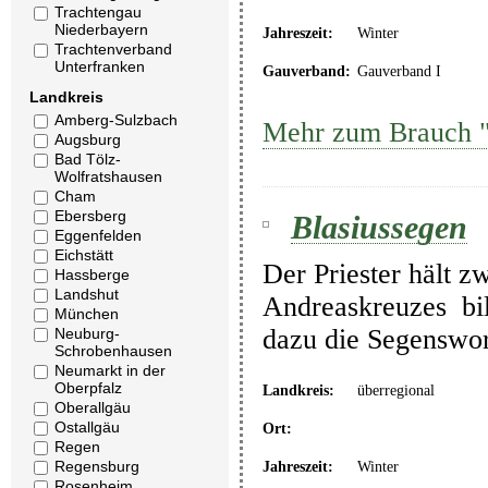
Trachtengau
Niederbayern
Jahreszeit:
Winter
Trachtenverband
Unterfranken
Gauverband:
Gauverband I
Landkreis
Amberg-Sulzbach
Mehr zum Brauch 
Augsburg
Bad Tölz-
Wolfratshausen
Cham
Ebersberg
Blasiussegen
Eggenfelden
Eichstätt
Der Priester hält z
Hassberge
Landshut
Andreaskreuzes bil
München
dazu die Segenswor
Neuburg-
Schrobenhausen
Neumarkt in der
Oberpfalz
Landkreis:
überregional
Oberallgäu
Ostallgäu
Ort:
Regen
Regensburg
Jahreszeit:
Winter
Rosenheim