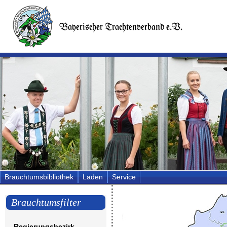
Brauchtumsbibliothek
Laden
Service
Brauchtumsfilter
Regierungsbezirk