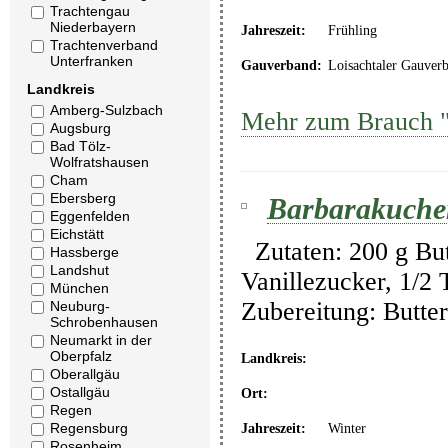
Trachtengau
Niederbayern
Jahreszeit:
Frühling
Trachtenverband
Unterfranken
Gauverband:
Loisachtaler Gauver
Landkreis
Amberg-Sulzbach
Mehr zum Brauch "
Augsburg
Bad Tölz-
Wolfratshausen
Cham
Ebersberg
Barbarakuche
Eggenfelden
Eichstätt
Zutaten: 200 g Butt
Hassberge
Landshut
Vanillezucker, 1/2
München
Zubereitung: Butte
Neuburg-
Schrobenhausen
Neumarkt in der
Oberpfalz
Landkreis:
Oberallgäu
Ostallgäu
Ort:
Regen
Regensburg
Jahreszeit:
Winter
Rosenheim