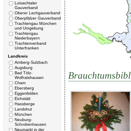
Loisachtaler
Gauverband
Oberer Lechgauverband
Oberpfälzer Gauverband
Trachtengau München
und Umgebung
Trachtengau
Niederbayern
Trachtenverband
Unterfranken
Landkreis
Amberg-Sulzbach
Augsburg
Brauchtumsbibl
Bad Tölz-
Wolfratshausen
Cham
Ebersberg
Eggenfelden
Eichstätt
Hassberge
Landshut
München
Neuburg-
Schrobenhausen
Neumarkt in der