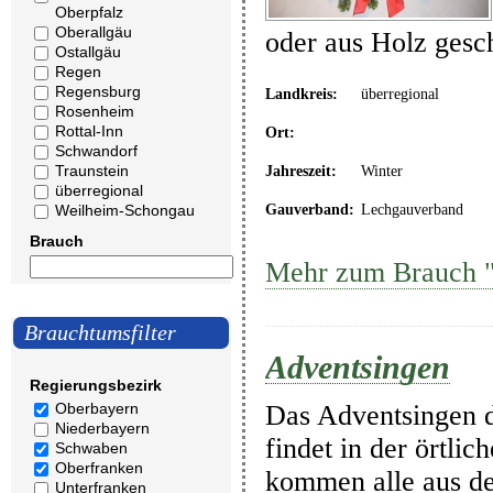
Oberpfalz
Oberallgäu
oder aus Holz gesc
Ostallgäu
Regen
Regensburg
Landkreis:
überregional
Rosenheim
Rottal-Inn
Ort:
Schwandorf
Traunstein
Jahreszeit:
Winter
überregional
Weilheim-Schongau
Gauverband:
Lechgauverband
Brauch
Mehr zum Brauch "
Brauchtumsfilter
Adventsingen
Regierungsbezirk
Das Adventsingen d
Oberbayern
Niederbayern
findet in der örtli
Schwaben
Oberfranken
kommen alle aus d
Unterfranken