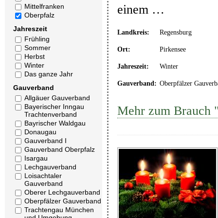
einem …
Mittelfranken
Oberpfalz
Jahreszeit
Landkreis:
Regensburg
Frühling
Sommer
Ort:
Pirkensee
Herbst
Winter
Jahreszeit:
Winter
Das ganze Jahr
Gauverband:
Oberpfälzer Gauverb
Gauverband
Allgäuer Gauverband
Bayerischer Inngau
Mehr zum Brauch "
Trachtenverband
Bayrischer Waldgau
Donaugau
Gauverband I
Gauverband Oberpfalz
Isargau
Lechgauverband
Loisachtaler
Gauverband
Oberer Lechgauverband
Oberpfälzer Gauverband
Trachtengau München
und Umgebung