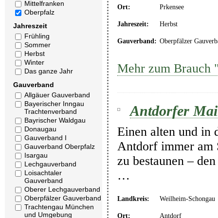
Mittelfranken
Ort:
Prkensee
Oberpfalz
Jahreszeit:
Herbst
Jahreszeit
Frühling
Gauverband:
Oberpfälzer Gauverb
Sommer
Herbst
Winter
Mehr zum Brauch "
Das ganze Jahr
Gauverband
Allgäuer Gauverband
Bayerischer Inngau
Antdorfer Mai
Trachtenverband
Bayrischer Waldgau
Einen alten und in 
Donaugau
Gauverband I
Antdorf immer am 
Gauverband Oberpfalz
Isargau
zu bestaunen – den
Lechgauverband
…
Loisachtaler
Gauverband
Oberer Lechgauverband
Oberpfälzer Gauverband
Landkreis:
Weilheim-Schongau
Trachtengau München
und Umgebung
Ort:
Antdorf