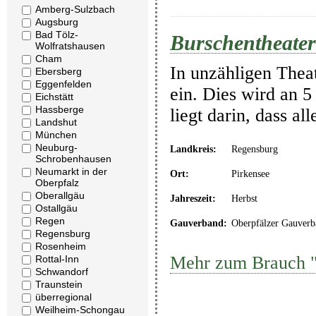
Amberg-Sulzbach
Augsburg
Bad Tölz-
Burschentheater
Wolfratshausen
Cham
In unzähligen Thea
Ebersberg
Eggenfelden
ein. Dies wird an 5
Eichstätt
Hassberge
liegt darin, dass a
Landshut
München
Neuburg-
Landkreis:
Regensburg
Schrobenhausen
Neumarkt in der
Ort:
Pirkensee
Oberpfalz
Oberallgäu
Jahreszeit:
Herbst
Ostallgäu
Regen
Gauverband:
Oberpfälzer Gauverb
Regensburg
Rosenheim
Mehr zum Brauch "
Rottal-Inn
Schwandorf
Traunstein
überregional
Weilheim-Schongau