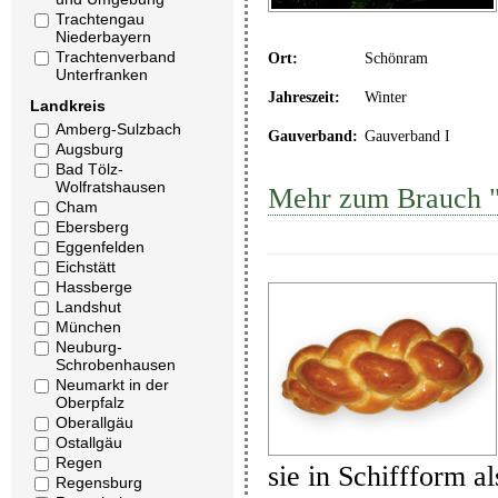
Trachtengau
Niederbayern
Trachtenverband
Ort:
Schönram
Unterfranken
Jahreszeit:
Winter
Landkreis
Amberg-Sulzbach
Gauverband:
Gauverband I
Augsburg
Bad Tölz-
Wolfratshausen
Mehr zum Brauch "
Cham
Ebersberg
Eggenfelden
Eichstätt
Hassberge
Landshut
München
Neuburg-
Schrobenhausen
Neumarkt in der
Oberpfalz
Oberallgäu
Ostallgäu
Regen
sie in Schiffform a
Regensburg