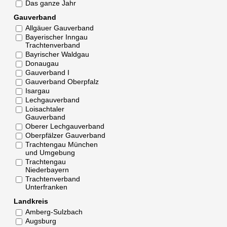
Das ganze Jahr
Gauverband
Allgäuer Gauverband
Bayerischer Inngau
Trachtenverband
Bayrischer Waldgau
Donaugau
Gauverband I
Gauverband Oberpfalz
Isargau
Lechgauverband
Loisachtaler
Gauverband
Oberer Lechgauverband
Oberpfälzer Gauverband
Trachtengau München
und Umgebung
Trachtengau
Niederbayern
Trachtenverband
Unterfranken
Landkreis
Amberg-Sulzbach
Augsburg