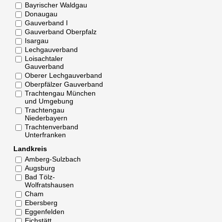
Bayrischer Waldgau
Donaugau
Gauverband I
Gauverband Oberpfalz
Isargau
Lechgauverband
Loisachtaler
Gauverband
Oberer Lechgauverband
Oberpfälzer Gauverband
Trachtengau München
und Umgebung
Trachtengau
Niederbayern
Trachtenverband
Unterfranken
Landkreis
Amberg-Sulzbach
Augsburg
Bad Tölz-
Wolfratshausen
Cham
Ebersberg
Eggenfelden
Eichstätt