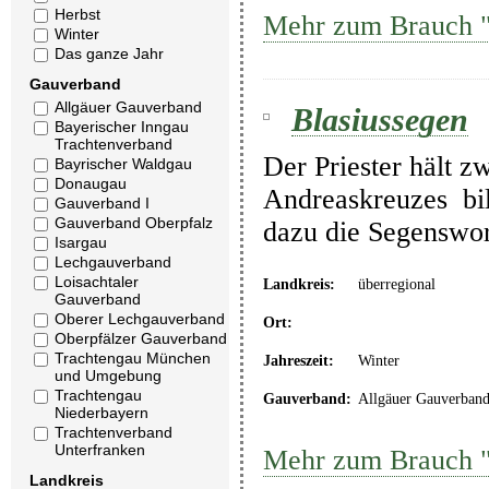
Herbst
Mehr zum Brauch 
Winter
Das ganze Jahr
Gauverband
Allgäuer Gauverband
Blasiussegen
Bayerischer Inngau
Trachtenverband
Der Priester hält z
Bayrischer Waldgau
Donaugau
Andreaskreuzes bil
Gauverband I
Gauverband Oberpfalz
dazu die Segenswor
Isargau
Lechgauverband
Loisachtaler
Landkreis:
überregional
Gauverband
Oberer Lechgauverband
Ort:
Oberpfälzer Gauverband
Trachtengau München
Jahreszeit:
Winter
und Umgebung
Trachtengau
Gauverband:
Allgäuer Gauverban
Niederbayern
Trachtenverband
Unterfranken
Mehr zum Brauch "
Landkreis