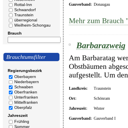
Rottal-Inn
Gauverband:
Donaugau
Schwandorf
Traunstein
Mehr zum Brauch 
überregional
Weilheim-Schongau
Brauch
Barbarazweig
Am Barbaratag wer
Brauchtumsfilter
Obstbäumen abgesc
Regierungsbezirk
aufgestellt. Um den
Oberbayern
Niederbayern
Schwaben
Landkreis:
Traunstein
Oberfranken
Unterfranken
Ort:
Schönram
Mittelfranken
Oberpfalz
Jahreszeit:
Winter
Jahreszeit
Gauverband:
Gauverband I
Frühling
Sommer