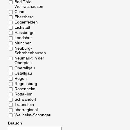
Bad Tölz-
Wolfratshausen
Cham
Ebersberg
Eggenfelden
Eichstätt
Hassberge
Landshut
München
Neuburg-
Schrobenhausen
Neumarkt in der
Oberpfalz
Oberallgäu
Ostallgäu
Regen
Regensburg
Rosenheim
Rottal-Inn
Schwandorf
Traunstein
überregional
Weilheim-Schongau
Brauch