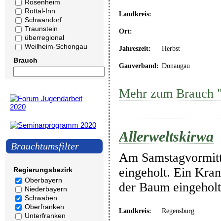
Rosenheim
Rottal-Inn
Landkreis:
Schwandorf
Traunstein
Ort:
überregional
Weilheim-Schongau
Jahreszeit:
Herbst
Brauch
Gauverband:
Donaugau
Mehr zum Brauch "A
Allerweltskirwa
Brauchtumsfilter
Am Samstagvormitta
eingeholt. Ein Kra
Regierungsbezirk
Oberbayern
der Baum eingeholt
Niederbayern
Schwaben
Oberfranken
Landkreis:
Regensburg
Unterfranken