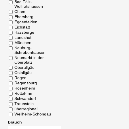
Bad Tölz-
Wolfratshausen
Cham
Ebersberg
Eggenfelden
Eichstätt
Hassberge
Landshut
München
Neuburg-
Schrobenhausen
Neumarkt in der
Oberpfalz
Oberallgäu
Ostallgäu
Regen
Regensburg
Rosenheim
Rottal-Inn
Schwandorf
Traunstein
überregional
Weilheim-Schongau
Brauch