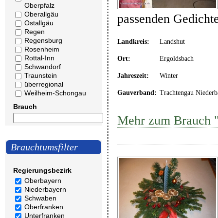
Oberpfalz
Oberallgäu
passenden Gedicht
Ostallgäu
Regen
Regensburg
Landkreis:
Landshut
Rosenheim
Rottal-Inn
Ort:
Ergoldsbach
Schwandorf
Traunstein
Jahreszeit:
Winter
überregional
Weilheim-Schongau
Gauverband:
Trachtengau Niederb
Brauch
Mehr zum Brauch "
Brauchtumsfilter
Regierungsbezirk
Oberbayern
Niederbayern
Schwaben
Oberfranken
Unterfranken