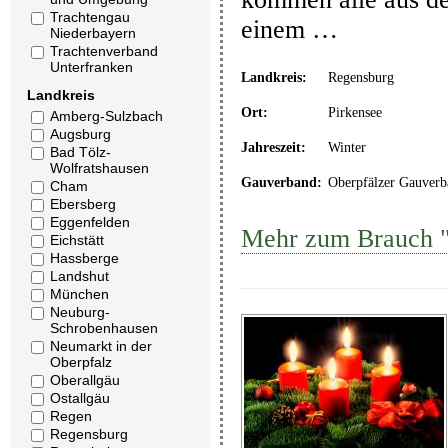
Trachtengau
einem …
Niederbayern
Trachtenverband
Unterfranken
Landkreis:
Regensburg
Landkreis
Ort:
Pirkensee
Amberg-Sulzbach
Augsburg
Jahreszeit:
Winter
Bad Tölz-
Wolfratshausen
Gauverband:
Oberpfälzer Gauverb
Cham
Ebersberg
Eggenfelden
Mehr zum Brauch "
Eichstätt
Hassberge
Landshut
München
Neuburg-
Schrobenhausen
Neumarkt in der
Oberpfalz
Oberallgäu
Ostallgäu
Regen
Regensburg