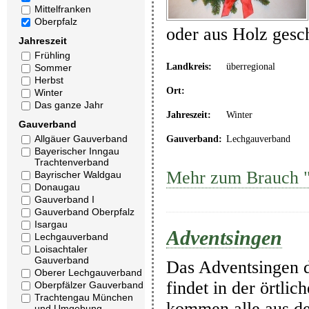
Mittelfranken
Oberpfalz
oder aus Holz gesc
Jahreszeit
Frühling
Landkreis:
überregional
Sommer
Herbst
Ort:
Winter
Das ganze Jahr
Jahreszeit:
Winter
Gauverband
Allgäuer Gauverband
Gauverband:
Lechgauverband
Bayerischer Inngau
Trachtenverband
Mehr zum Brauch "
Bayrischer Waldgau
Donaugau
Gauverband I
Gauverband Oberpfalz
Isargau
Adventsingen
Lechgauverband
Loisachtaler
Gauverband
Das Adventsingen d
Oberer Lechgauverband
findet in der örtli
Oberpfälzer Gauverband
Trachtengau München
kommen alle aus d
und Umgebung