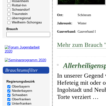
Rosenheim
Rottal-Inn
Schwandorf
Traunstein
Ort:
Schönram
überregional
Weilheim-Schongau
Jahreszeit:
Winter
Brauch
Gauverband:
Gauverband I
Mehr zum Brauch "
Allerheiligensp
Brauchtumsfilter
In unserer Gegend 
Hefeteig mit oder 
Regierungsbezirk
Oberbayern
Ingolstadt und Neu
Niederbayern
Schwaben
Torte verziert …
Oberfranken
Unterfranken