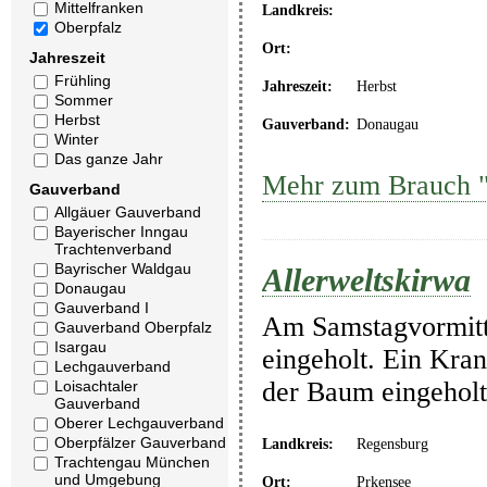
Mittelfranken
Landkreis:
Oberpfalz
Ort:
Jahreszeit
Frühling
Jahreszeit:
Herbst
Sommer
Herbst
Gauverband:
Donaugau
Winter
Das ganze Jahr
Mehr zum Brauch "A
Gauverband
Allgäuer Gauverband
Bayerischer Inngau
Trachtenverband
Bayrischer Waldgau
Allerweltskirwa
Donaugau
Gauverband I
Am Samstagvormitta
Gauverband Oberpfalz
Isargau
eingeholt. Ein Kra
Lechgauverband
der Baum eingeholt
Loisachtaler
Gauverband
Oberer Lechgauverband
Oberpfälzer Gauverband
Landkreis:
Regensburg
Trachtengau München
und Umgebung
Ort:
Prkensee