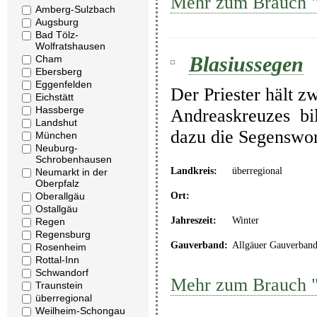
Mehr zum Brauch 
Amberg-Sulzbach
Augsburg
Bad Tölz-
Wolfratshausen
Blasiussegen
Cham
Ebersberg
Eggenfelden
Der Priester hält z
Eichstätt
Hassberge
Andreaskreuzes bil
Landshut
dazu die Segenswor
München
Neuburg-
Schrobenhausen
Landkreis:
überregional
Neumarkt in der
Oberpfalz
Ort:
Oberallgäu
Ostallgäu
Jahreszeit:
Winter
Regen
Regensburg
Gauverband:
Allgäuer Gauverban
Rosenheim
Rottal-Inn
Schwandorf
Mehr zum Brauch "
Traunstein
überregional
Weilheim-Schongau