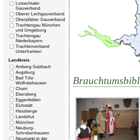
Loisachtaler
Gauverband
Oberer Lechgauverband
Oberpfälzer Gauverband
Trachtengau München
und Umgebung
Trachtengau
Niederbayern
Trachtenverband
Unterfranken
Landkreis
Amberg-Sulzbach
Augsburg
Brauchtumsbibl
Bad Tölz-
Wolfratshausen
Cham
Ebersberg
Eggenfelden
Eichstätt
Hassberge
Landshut
München
Neuburg-
Schrobenhausen
Neumarkt in der