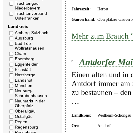
Trachtengau
Niederbayern
Jahreszeit:
Herbst
Trachtenverband
Unterfranken
Gauverband:
Oberpfälzer Gauverb
Landkreis
Amberg-Sulzbach
Mehr zum Brauch "
Augsburg
Bad Tölz-
Wolfratshausen
Cham
Ebersberg
Antdorfer Mai
Eggenfelden
Eichstätt
Einen alten und in 
Hassberge
Landshut
Antdorf immer am 
München
zu bestaunen – den
Neuburg-
Schrobenhausen
…
Neumarkt in der
Oberpfalz
Oberallgäu
Landkreis:
Weilheim-Schongau
Ostallgäu
Regen
Ort:
Antdorf
Regensburg
Rosenheim