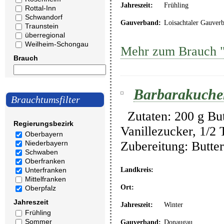
Jahreszeit:
Frühling
Rottal-Inn
Schwandorf
Gauverband:
Loisachtaler Gauver
Traunstein
überregional
Weilheim-Schongau
Mehr zum Brauch "
Brauch
Barbarakuche
Brauchtumsfilter
Zutaten: 200 g Butt
Regierungsbezirk
Vanillezucker, 1/2
Oberbayern
Zubereitung: Butte
Niederbayern
Schwaben
Oberfranken
Unterfranken
Landkreis:
Mittelfranken
Ort:
Oberpfalz
Jahreszeit
Jahreszeit:
Winter
Frühling
Sommer
Gauverband:
Donaugau