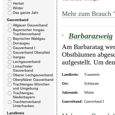
Herbst
Winter
Mehr zum Brauch 
Das ganze Jahr
Gauverband
Allgäuer Gauverband
Bayerischer Inngau
Barbarazweig
Trachtenverband
Bayrischer Waldgau
Donaugau
Am Barbaratag wer
Gauverband I
Gauverband Oberpfalz
Obstbäumen abgesc
Isargau
aufgestellt. Um den
Lechgauverband
Loisachtaler
Gauverband
Landkreis:
Traunstein
Oberer Lechgauverband
Oberpfälzer Gauverband
Ort:
Schönram
Trachtengau München
und Umgebung
Jahreszeit:
Winter
Trachtengau
Niederbayern
Trachtenverband
Gauverband:
Gauverband I
Unterfranken
Landkreis