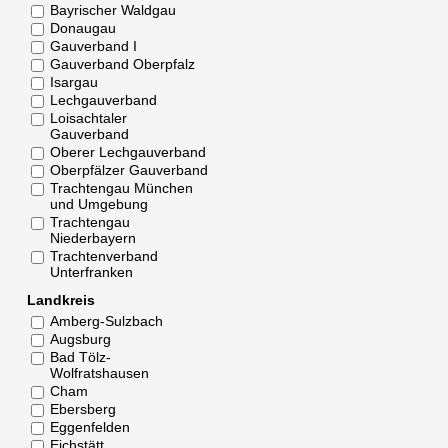
Bayrischer Waldgau
Donaugau
Gauverband I
Gauverband Oberpfalz
Isargau
Lechgauverband
Loisachtaler
Gauverband
Oberer Lechgauverband
Oberpfälzer Gauverband
Trachtengau München
und Umgebung
Trachtengau
Niederbayern
Trachtenverband
Unterfranken
Landkreis
Amberg-Sulzbach
Augsburg
Bad Tölz-
Wolfratshausen
Cham
Ebersberg
Eggenfelden
Eichstätt