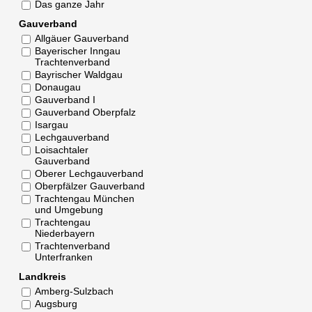
Das ganze Jahr
Gauverband
Allgäuer Gauverband
Bayerischer Inngau
Trachtenverband
Bayrischer Waldgau
Donaugau
Gauverband I
Gauverband Oberpfalz
Isargau
Lechgauverband
Loisachtaler
Gauverband
Oberer Lechgauverband
Oberpfälzer Gauverband
Trachtengau München
und Umgebung
Trachtengau
Niederbayern
Trachtenverband
Unterfranken
Landkreis
Amberg-Sulzbach
Augsburg