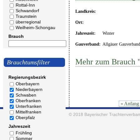
Rottal-Inn
Schwandorf
Landkreis:
Traunstein
überregional
Ort:
Weilheim-Schongau
Jahreszeit:
Winter
Brauch
Gauverband:
Allgäuer Gauverban
Mehr zum Brauch "
Brauchtumsfilter
Regierungsbezirk
Oberbayern
Niederbayern
Schwaben
Oberfranken
« Anfang
Unterfranken
Mittelfranken
© 2018
Bayerischer Trachtenverban
Oberpfalz
Jahreszeit
Frühling
Sommer