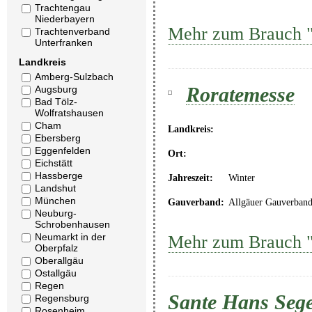
Trachtengau
Niederbayern
Mehr zum Brauch 
Trachtenverband
Unterfranken
Landkreis
Amberg-Sulzbach
Roratemesse
Augsburg
Bad Tölz-
Wolfratshausen
Cham
Landkreis:
Ebersberg
Eggenfelden
Ort:
Eichstätt
Hassberge
Jahreszeit:
Winter
Landshut
München
Gauverband:
Allgäuer Gauverban
Neuburg-
Schrobenhausen
Neumarkt in der
Mehr zum Brauch 
Oberpfalz
Oberallgäu
Ostallgäu
Regen
Sante Hans Seg
Regensburg
Rosenheim