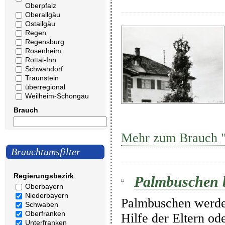
Oberpfalz
Oberallgäu
Ostallgäu
Regen
Regensburg
Rosenheim
Rottal-Inn
Schwandorf
Traunstein
überregional
Weilheim-Schongau
Brauch
Mehr zum Brauch "
Brauchtumsfilter
Regierungsbezirk
Palmbuschen 
Oberbayern
Niederbayern
Palmbuschen werde
Schwaben
Oberfranken
Hilfe der Eltern od
Unterfranken