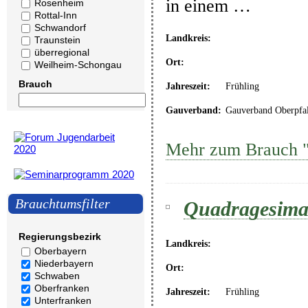
in einem …
Rosenheim
Rottal-Inn
Schwandorf
Landkreis:
Traunstein
überregional
Ort:
Weilheim-Schongau
Brauch
Jahreszeit:
Frühling
Gauverband:
Gauverband Oberpfa
Mehr zum Brauch "
Brauchtumsfilter
Quadragesim
Regierungsbezirk
Landkreis:
Oberbayern
Niederbayern
Ort:
Schwaben
Oberfranken
Jahreszeit:
Frühling
Unterfranken