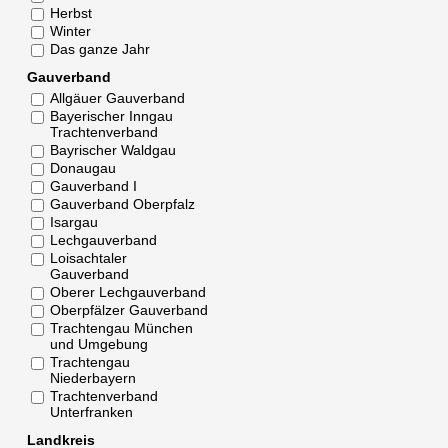
Herbst
Winter
Das ganze Jahr
Gauverband
Allgäuer Gauverband
Bayerischer Inngau
Trachtenverband
Bayrischer Waldgau
Donaugau
Gauverband I
Gauverband Oberpfalz
Isargau
Lechgauverband
Loisachtaler
Gauverband
Oberer Lechgauverband
Oberpfälzer Gauverband
Trachtengau München
und Umgebung
Trachtengau
Niederbayern
Trachtenverband
Unterfranken
Landkreis