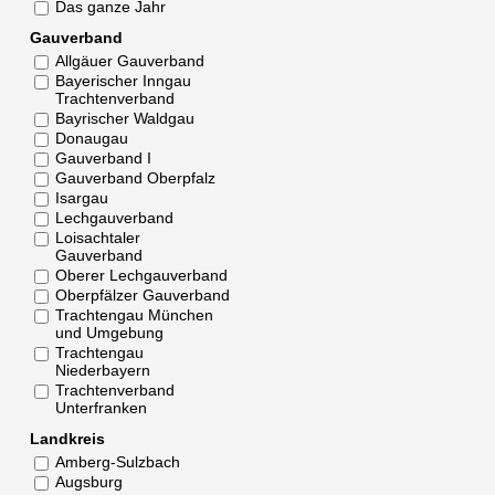
Das ganze Jahr
Gauverband
Allgäuer Gauverband
Bayerischer Inngau
Trachtenverband
Bayrischer Waldgau
Donaugau
Gauverband I
Gauverband Oberpfalz
Isargau
Lechgauverband
Loisachtaler
Gauverband
Oberer Lechgauverband
Oberpfälzer Gauverband
Trachtengau München
und Umgebung
Trachtengau
Niederbayern
Trachtenverband
Unterfranken
Landkreis
Amberg-Sulzbach
Augsburg