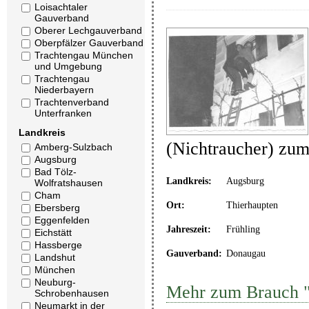
Loisachtaler
Gauverband
Oberer Lechgauverband
Oberpfälzer Gauverband
Trachtengau München
und Umgebung
Trachtengau
Niederbayern
Trachtenverband
Unterfranken
Landkreis
(Nichtraucher) zu
Amberg-Sulzbach
Augsburg
Bad Tölz-
Landkreis:
Augsburg
Wolfratshausen
Cham
Ort:
Thierhaupten
Ebersberg
Eggenfelden
Jahreszeit:
Frühling
Eichstätt
Hassberge
Gauverband:
Donaugau
Landshut
München
Neuburg-
Mehr zum Brauch "
Schrobenhausen
Neumarkt in der