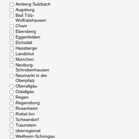
Amberg-Sulzbach
Augsburg
Bad Tölz-
Wolfratshausen
Cham
Ebersberg
Eggenfelden
Eichstätt
Hassberge
Landshut
München
Neuburg-
Schrobenhausen
Neumarkt in der
Oberpfalz
Oberallgäu
Ostallgäu
Regen
Regensburg
Rosenheim
Rottal-Inn
Schwandorf
Traunstein
überregional
Weilheim-Schongau