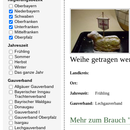
Oberbayern
Niederbayern
Schwaben
Oberfranken
Unterfranken
Mittelfranken
Oberpfalz
Jahreszeit
Frühling
Sommer
Weihe getragen wer
Herbst
Winter
Das ganze Jahr
Landkreis:
Gauverband
Ort:
Allgäuer Gauverband
Bayerischer Inngau
Jahreszeit:
Frühling
Trachtenverband
Bayrischer Waldgau
Gauverband:
Lechgauverband
Donaugau
Gauverband I
Gauverband Oberpfalz
Mehr zum Brauch 
Isargau
Lechgauverband