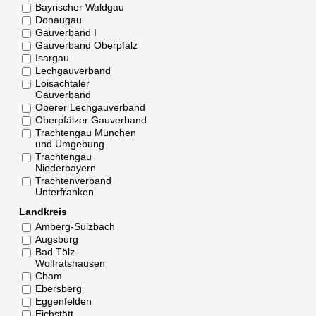
Bayrischer Waldgau
Donaugau
Gauverband I
Gauverband Oberpfalz
Isargau
Lechgauverband
Loisachtaler
Gauverband
Oberer Lechgauverband
Oberpfälzer Gauverband
Trachtengau München
und Umgebung
Trachtengau
Niederbayern
Trachtenverband
Unterfranken
Landkreis
Amberg-Sulzbach
Augsburg
Bad Tölz-
Wolfratshausen
Cham
Ebersberg
Eggenfelden
Eichstätt