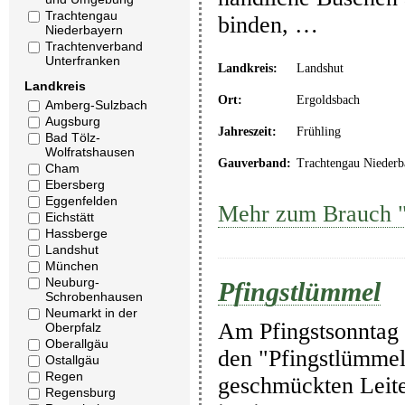
Trachtengau
binden, …
Niederbayern
Trachtenverband
Unterfranken
Landkreis:
Landshut
Landkreis
Ort:
Ergoldsbach
Amberg-Sulzbach
Augsburg
Jahreszeit:
Frühling
Bad Tölz-
Wolfratshausen
Gauverband:
Trachtengau Niederb
Cham
Ebersberg
Eggenfelden
Mehr zum Brauch "
Eichstätt
Hassberge
Landshut
München
Neuburg-
Pfingstlümmel
Schrobenhausen
Neumarkt in der
Am Pfingstsonntag 
Oberpfalz
Oberallgäu
den "Pfingstlümmel
Ostallgäu
Regen
geschmückten Leite
Regensburg