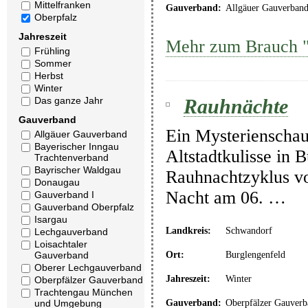
Mittelfranken
Gauverband:
Allgäuer Gauverban
Oberpfalz
Jahreszeit
Mehr zum Brauch 
Frühling
Sommer
Herbst
Winter
Rauhnächte
Das ganze Jahr
Gauverband
Ein Mysterienschau
Allgäuer Gauverband
Bayerischer Inngau
Altstadtkulisse in
Trachtenverband
Bayrischer Waldgau
Rauhnachtzyklus vo
Donaugau
Nacht am 06. …
Gauverband I
Gauverband Oberpfalz
Isargau
Landkreis:
Schwandorf
Lechgauverband
Loisachtaler
Ort:
Burglengenfeld
Gauverband
Oberer Lechgauverband
Jahreszeit:
Winter
Oberpfälzer Gauverband
Trachtengau München
Gauverband:
Oberpfälzer Gauverb
und Umgebung