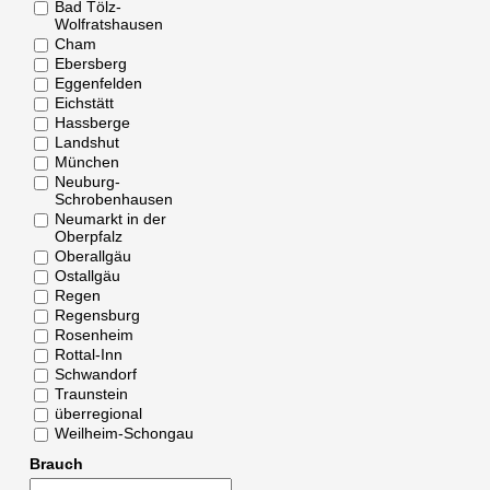
Bad Tölz-
Wolfratshausen
Cham
Ebersberg
Eggenfelden
Eichstätt
Hassberge
Landshut
München
Neuburg-
Schrobenhausen
Neumarkt in der
Oberpfalz
Oberallgäu
Ostallgäu
Regen
Regensburg
Rosenheim
Rottal-Inn
Schwandorf
Traunstein
überregional
Weilheim-Schongau
Brauch