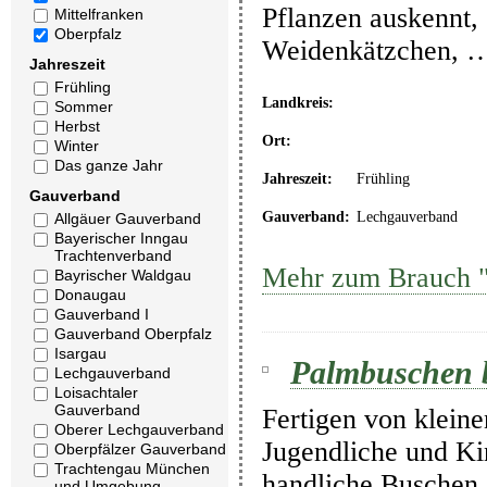
Pflanzen auskennt
Mittelfranken
Oberpfalz
Weidenkätzchen, 
Jahreszeit
Frühling
Landkreis:
Sommer
Herbst
Ort:
Winter
Das ganze Jahr
Jahreszeit:
Frühling
Gauverband
Gauverband:
Lechgauverband
Allgäuer Gauverband
Bayerischer Inngau
Trachtenverband
Mehr zum Brauch "
Bayrischer Waldgau
Donaugau
Gauverband I
Gauverband Oberpfalz
Isargau
Palmbuschen 
Lechgauverband
Loisachtaler
Gauverband
Fertigen von klein
Oberer Lechgauverband
Jugendliche und K
Oberpfälzer Gauverband
Trachtengau München
handliche Buschen
und Umgebung