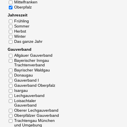
Mittelfranken
Oberpfalz
Jahreszeit
Frühling
Sommer
Herbst
Winter
Das ganze Jahr
Gauverband
Allgäuer Gauverband
Bayerischer Inngau
Trachtenverband
Bayrischer Waldgau
Donaugau
Gauverband I
Gauverband Oberpfalz
Isargau
Lechgauverband
Loisachtaler
Gauverband
Oberer Lechgauverband
Oberpfälzer Gauverband
Trachtengau München
und Umgebung