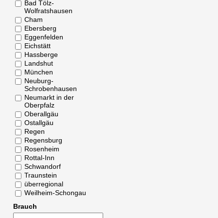
Bad Tölz-
Wolfratshausen
Cham
Ebersberg
Eggenfelden
Eichstätt
Hassberge
Landshut
München
Neuburg-
Schrobenhausen
Neumarkt in der
Oberpfalz
Oberallgäu
Ostallgäu
Regen
Regensburg
Rosenheim
Rottal-Inn
Schwandorf
Traunstein
überregional
Weilheim-Schongau
Brauch