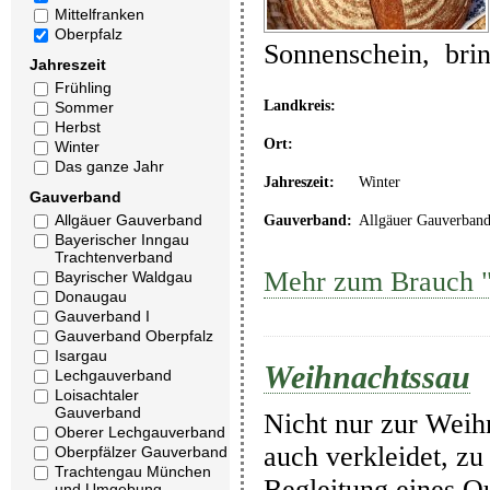
Mittelfranken
Oberpfalz
Sonnenschein, brin
Jahreszeit
Frühling
Landkreis:
Sommer
Herbst
Ort:
Winter
Das ganze Jahr
Jahreszeit:
Winter
Gauverband
Allgäuer Gauverband
Gauverband:
Allgäuer Gauverban
Bayerischer Inngau
Trachtenverband
Mehr zum Brauch "
Bayrischer Waldgau
Donaugau
Gauverband I
Gauverband Oberpfalz
Isargau
Weihnachtssau
Lechgauverband
Loisachtaler
Gauverband
Nicht nur zur Wei
Oberer Lechgauverband
auch verkleidet, zu
Oberpfälzer Gauverband
Trachtengau München
Begleitung eines Q
und Umgebung