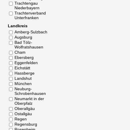
Trachtengau
Niederbayern
Trachtenverband
Unterfranken
Landkreis
Amberg-Sulzbach
Augsburg
Bad Tölz-
Wolfratshausen
Cham
Ebersberg
Eggenfelden
Eichstätt
Hassberge
Landshut
München
Neuburg-
Schrobenhausen
Neumarkt in der
Oberpfalz
Oberallgäu
Ostallgäu
Regen
Regensburg
Rosenheim