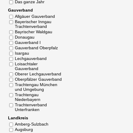
Das ganze Jahr
Gauverband
Allgäuer Gauverband
Bayerischer Inngau
Trachtenverband
Bayrischer Waldgau
Donaugau
Gauverband I
Gauverband Oberpfalz
Isargau
Lechgauverband
Loisachtaler
Gauverband
Oberer Lechgauverband
Oberpfälzer Gauverband
Trachtengau München
und Umgebung
Trachtengau
Niederbayern
Trachtenverband
Unterfranken
Landkreis
Amberg-Sulzbach
Augsburg