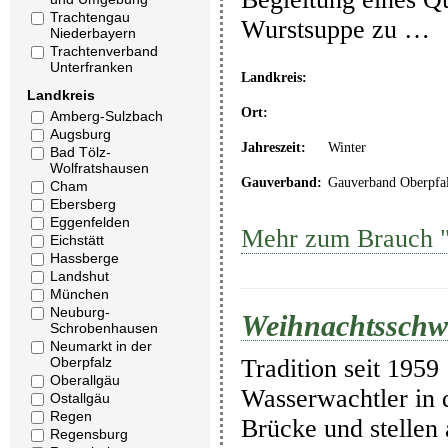
Trachtengau
Wurstsuppe zu …
Niederbayern
Trachtenverband
Unterfranken
Landkreis:
Landkreis
Ort:
Amberg-Sulzbach
Augsburg
Jahreszeit:
Winter
Bad Tölz-
Wolfratshausen
Gauverband:
Gauverband Oberpfa
Cham
Ebersberg
Eggenfelden
Mehr zum Brauch "
Eichstätt
Hassberge
Landshut
München
Neuburg-
Weihnachtssch
Schrobenhausen
Neumarkt in der
Oberpfalz
Tradition seit 1959
Oberallgäu
Wasserwachtler in 
Ostallgäu
Regen
Brücke und stellen
Regensburg