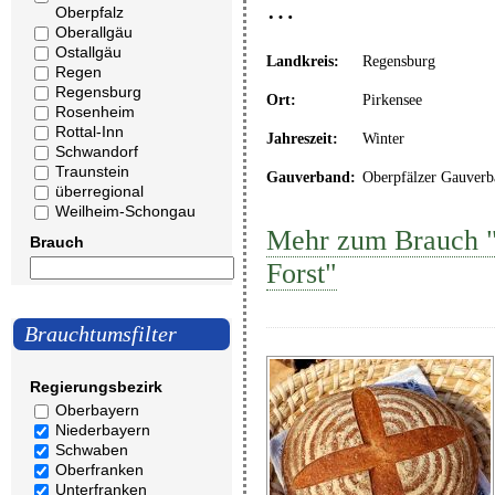
…
Oberpfalz
Oberallgäu
Ostallgäu
Landkreis:
Regensburg
Regen
Regensburg
Ort:
Pirkensee
Rosenheim
Rottal-Inn
Jahreszeit:
Winter
Schwandorf
Traunstein
Gauverband:
Oberpfälzer Gauverb
überregional
Weilheim-Schongau
Mehr zum Brauch "
Brauch
Forst"
Brauchtumsfilter
Regierungsbezirk
Oberbayern
Niederbayern
Schwaben
Oberfranken
Unterfranken