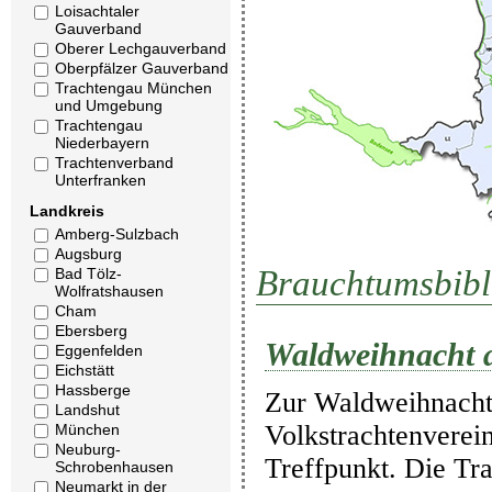
Loisachtaler
Gauverband
Oberer Lechgauverband
Oberpfälzer Gauverband
Trachtengau München
und Umgebung
Trachtengau
Niederbayern
Trachtenverband
Unterfranken
Landkreis
Amberg-Sulzbach
Augsburg
Brauchtumsbibl
Bad Tölz-
Wolfratshausen
Cham
Ebersberg
Waldweihnacht a
Eggenfelden
Eichstätt
Hassberge
Zur Waldweihnacht 
Landshut
Volkstrachtenverei
München
Neuburg-
Treffpunkt. Die Tr
Schrobenhausen
Neumarkt in der