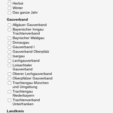
Herbst
Winter
Das ganze Jahr
Gauverband
Allgäuer Gauverband
Bayerischer Inngau
Trachtenverband
Bayrischer Waldgau
Donaugau
Gauverband I
Gauverband Oberpfalz
Isargau
Lechgauverband
Loisachtaler
Gauverband
Oberer Lechgauverband
Oberpfälzer Gauverband
Trachtengau München
und Umgebung
Trachtengau
Niederbayern
Trachtenverband
Unterfranken
Landkreis