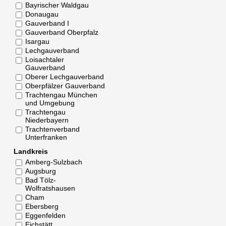
Bayrischer Waldgau
Donaugau
Gauverband I
Gauverband Oberpfalz
Isargau
Lechgauverband
Loisachtaler
Gauverband
Oberer Lechgauverband
Oberpfälzer Gauverband
Trachtengau München
und Umgebung
Trachtengau
Niederbayern
Trachtenverband
Unterfranken
Landkreis
Amberg-Sulzbach
Augsburg
Bad Tölz-
Wolfratshausen
Cham
Ebersberg
Eggenfelden
Eichstätt