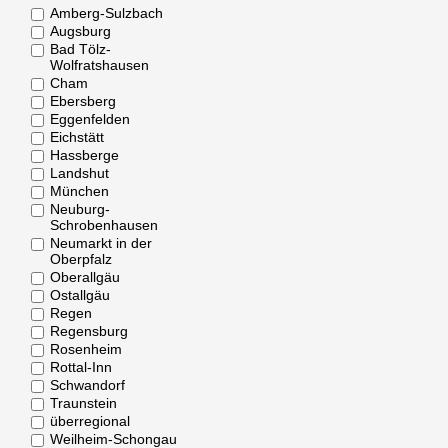
Amberg-Sulzbach
Augsburg
Bad Tölz-
Wolfratshausen
Cham
Ebersberg
Eggenfelden
Eichstätt
Hassberge
Landshut
München
Neuburg-
Schrobenhausen
Neumarkt in der
Oberpfalz
Oberallgäu
Ostallgäu
Regen
Regensburg
Rosenheim
Rottal-Inn
Schwandorf
Traunstein
überregional
Weilheim-Schongau