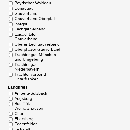
Bayrischer Waldgau
Donaugau
Gauverband I
Gauverband Oberpfalz
Isargau
Lechgauverband
Loisachtaler
Gauverband
Oberer Lechgauverband
Oberpfälzer Gauverband
Trachtengau München
und Umgebung
Trachtengau
Niederbayern
Trachtenverband
Unterfranken
Landkreis
Amberg-Sulzbach
Augsburg
Bad Tölz-
Wolfratshausen
Cham
Ebersberg
Eggenfelden
Eichstätt