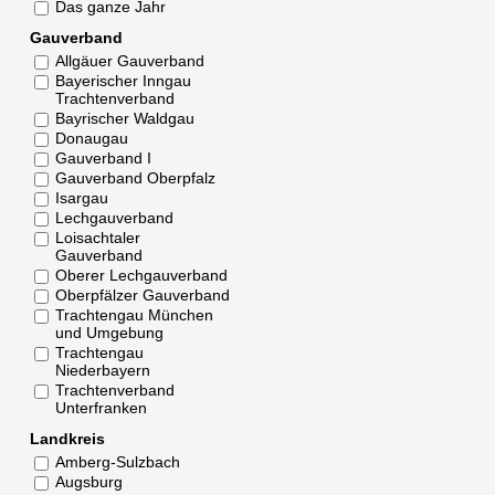
Das ganze Jahr
Gauverband
Allgäuer Gauverband
Bayerischer Inngau
Trachtenverband
Bayrischer Waldgau
Donaugau
Gauverband I
Gauverband Oberpfalz
Isargau
Lechgauverband
Loisachtaler
Gauverband
Oberer Lechgauverband
Oberpfälzer Gauverband
Trachtengau München
und Umgebung
Trachtengau
Niederbayern
Trachtenverband
Unterfranken
Landkreis
Amberg-Sulzbach
Augsburg