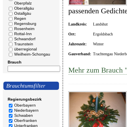
Oberpfalz
Oberallgäu
passenden Gedicht
Ostallgäu
Regen
Regensburg
Landkreis:
Landshut
Rosenheim
Rottal-Inn
Ort:
Ergoldsbach
Schwandorf
Traunstein
Jahreszeit:
Winter
überregional
Weilheim-Schongau
Gauverband:
Trachtengau Niederb
Brauch
Mehr zum Brauch "
Brauchtumsfilter
Regierungsbezirk
Oberbayern
Niederbayern
Schwaben
Oberfranken
Unterfranken