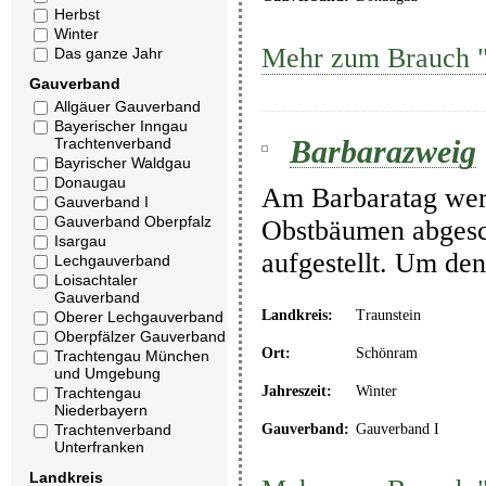
Herbst
Winter
Mehr zum Brauch 
Das ganze Jahr
Gauverband
Allgäuer Gauverband
Bayerischer Inngau
Barbarazweig
Trachtenverband
Bayrischer Waldgau
Donaugau
Am Barbaratag wer
Gauverband I
Gauverband Oberpfalz
Obstbäumen abgesc
Isargau
aufgestellt. Um den
Lechgauverband
Loisachtaler
Gauverband
Landkreis:
Traunstein
Oberer Lechgauverband
Oberpfälzer Gauverband
Ort:
Schönram
Trachtengau München
und Umgebung
Jahreszeit:
Winter
Trachtengau
Niederbayern
Trachtenverband
Gauverband:
Gauverband I
Unterfranken
Landkreis