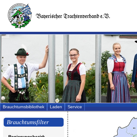
Brauchtumsbibliothek
Laden
Service
Brauchtumsfilter
Regierungsbezirk