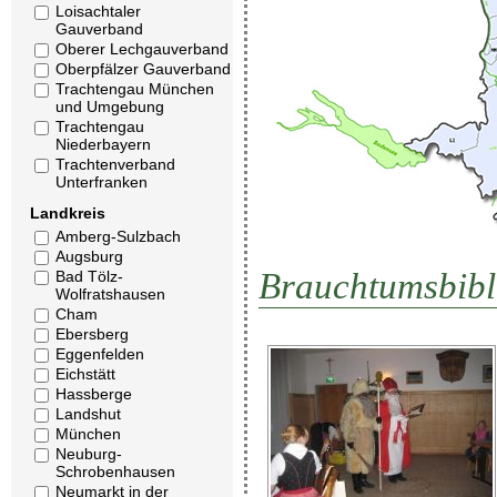
Loisachtaler
Gauverband
Oberer Lechgauverband
Oberpfälzer Gauverband
Trachtengau München
und Umgebung
Trachtengau
Niederbayern
Trachtenverband
Unterfranken
Landkreis
Amberg-Sulzbach
Augsburg
Brauchtumsbibl
Bad Tölz-
Wolfratshausen
Cham
Ebersberg
Eggenfelden
Eichstätt
Hassberge
Landshut
München
Neuburg-
Schrobenhausen
Neumarkt in der