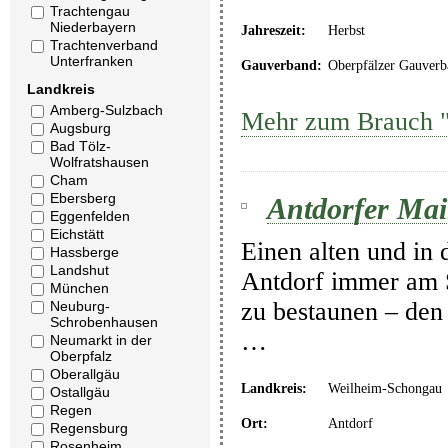
Trachtengau
Niederbayern
Jahreszeit:
Herbst
Trachtenverband
Unterfranken
Gauverband:
Oberpfälzer Gauverb
Landkreis
Amberg-Sulzbach
Mehr zum Brauch "
Augsburg
Bad Tölz-
Wolfratshausen
Cham
Ebersberg
Antdorfer Mai
Eggenfelden
Eichstätt
Einen alten und in 
Hassberge
Landshut
Antdorf immer am 
München
zu bestaunen – den
Neuburg-
Schrobenhausen
…
Neumarkt in der
Oberpfalz
Oberallgäu
Landkreis:
Weilheim-Schongau
Ostallgäu
Regen
Ort:
Antdorf
Regensburg
Rosenheim