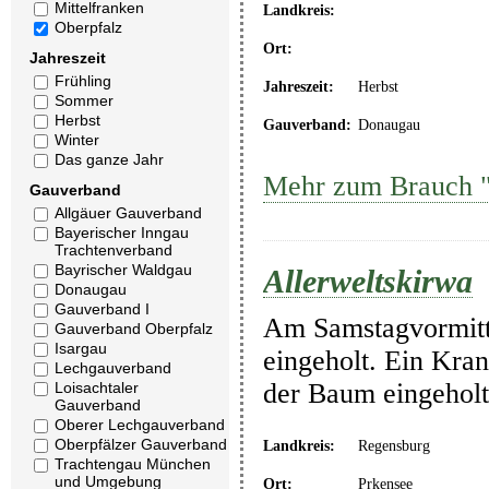
Mittelfranken
Landkreis:
Oberpfalz
Ort:
Jahreszeit
Frühling
Jahreszeit:
Herbst
Sommer
Herbst
Gauverband:
Donaugau
Winter
Das ganze Jahr
Mehr zum Brauch "A
Gauverband
Allgäuer Gauverband
Bayerischer Inngau
Trachtenverband
Bayrischer Waldgau
Allerweltskirwa
Donaugau
Gauverband I
Am Samstagvormitta
Gauverband Oberpfalz
Isargau
eingeholt. Ein Kra
Lechgauverband
der Baum eingeholt
Loisachtaler
Gauverband
Oberer Lechgauverband
Oberpfälzer Gauverband
Landkreis:
Regensburg
Trachtengau München
und Umgebung
Ort:
Prkensee