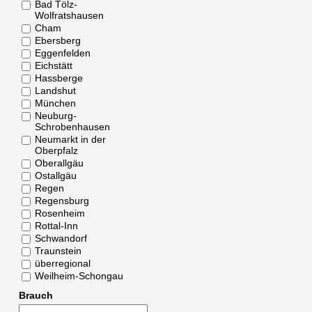
Bad Tölz-
Wolfratshausen
Cham
Ebersberg
Eggenfelden
Eichstätt
Hassberge
Landshut
München
Neuburg-
Schrobenhausen
Neumarkt in der
Oberpfalz
Oberallgäu
Ostallgäu
Regen
Regensburg
Rosenheim
Rottal-Inn
Schwandorf
Traunstein
überregional
Weilheim-Schongau
Brauch