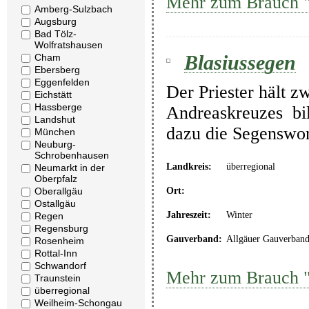
Mehr zum Brauch 
Amberg-Sulzbach
Augsburg
Bad Tölz-
Wolfratshausen
Blasiussegen
Cham
Ebersberg
Eggenfelden
Der Priester hält z
Eichstätt
Hassberge
Andreaskreuzes bil
Landshut
dazu die Segenswor
München
Neuburg-
Schrobenhausen
Landkreis:
überregional
Neumarkt in der
Oberpfalz
Ort:
Oberallgäu
Ostallgäu
Jahreszeit:
Winter
Regen
Regensburg
Gauverband:
Allgäuer Gauverban
Rosenheim
Rottal-Inn
Schwandorf
Mehr zum Brauch "
Traunstein
überregional
Weilheim-Schongau