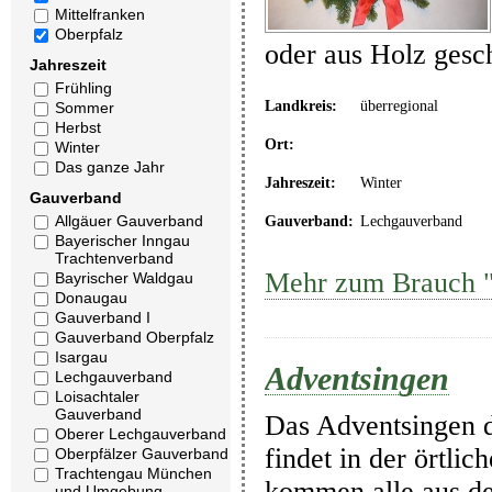
Mittelfranken
Oberpfalz
oder aus Holz gesc
Jahreszeit
Frühling
Landkreis:
überregional
Sommer
Herbst
Ort:
Winter
Das ganze Jahr
Jahreszeit:
Winter
Gauverband
Allgäuer Gauverband
Gauverband:
Lechgauverband
Bayerischer Inngau
Trachtenverband
Mehr zum Brauch "
Bayrischer Waldgau
Donaugau
Gauverband I
Gauverband Oberpfalz
Isargau
Adventsingen
Lechgauverband
Loisachtaler
Gauverband
Das Adventsingen d
Oberer Lechgauverband
findet in der örtli
Oberpfälzer Gauverband
Trachtengau München
kommen alle aus d
und Umgebung