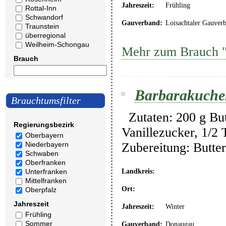
Jahreszeit:
Frühling
Rottal-Inn
Schwandorf
Gauverband:
Loisachtaler Gauver
Traunstein
überregional
Weilheim-Schongau
Mehr zum Brauch "
Brauch
Barbarakuche
Brauchtumsfilter
Zutaten: 200 g Butt
Regierungsbezirk
Vanillezucker, 1/2
Oberbayern
Zubereitung: Butte
Niederbayern
Schwaben
Oberfranken
Unterfranken
Landkreis:
Mittelfranken
Ort:
Oberpfalz
Jahreszeit
Jahreszeit:
Winter
Frühling
Sommer
Gauverband:
Donaugau