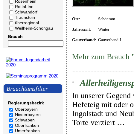
Rosenheim
Rottal-Inn
Schwandorf
Traunstein
Ort:
Schönram
überregional
Weilheim-Schongau
Jahreszeit:
Winter
Brauch
Gauverband:
Gauverband I
Mehr zum Brauch "
Allerheiligensp
Brauchtumsfilter
In unserer Gegend 
Hefeteig mit oder 
Regierungsbezirk
Oberbayern
Ingolstadt und Neu
Niederbayern
Schwaben
Torte verziert …
Oberfranken
Unterfranken