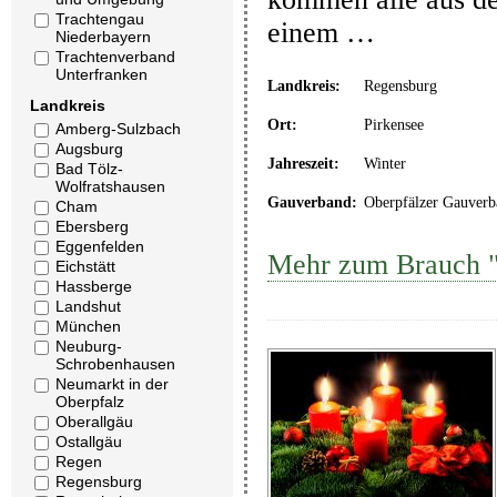
Trachtengau
einem …
Niederbayern
Trachtenverband
Unterfranken
Landkreis:
Regensburg
Landkreis
Ort:
Pirkensee
Amberg-Sulzbach
Augsburg
Jahreszeit:
Winter
Bad Tölz-
Wolfratshausen
Gauverband:
Oberpfälzer Gauverb
Cham
Ebersberg
Eggenfelden
Mehr zum Brauch "
Eichstätt
Hassberge
Landshut
München
Neuburg-
Schrobenhausen
Neumarkt in der
Oberpfalz
Oberallgäu
Ostallgäu
Regen
Regensburg