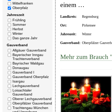
einem …
Mittelfranken
Oberpfalz
Jahreszeit
Landkreis:
Regensburg
Frühling
Sommer
Ort:
Pirkensee
Herbst
Winter
Jahreszeit:
Winter
Das ganze Jahr
Gauverband:
Oberpfälzer Gauverb
Gauverband
Allgäuer Gauverband
Bayerischer Inngau
Mehr zum Brauch "
Trachtenverband
Bayrischer Waldgau
Donaugau
Gauverband I
Gauverband Oberpfalz
Isargau
Lechgauverband
Loisachtaler
Gauverband
Oberer Lechgauverband
Oberpfälzer Gauverband
Trachtengau München
und Umgebung