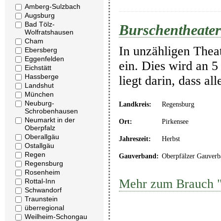
Amberg-Sulzbach
Augsburg
Bad Tölz-
Burschentheater
Wolfratshausen
Cham
In unzähligen Thea
Ebersberg
Eggenfelden
ein. Dies wird an 5
Eichstätt
Hassberge
liegt darin, dass a
Landshut
München
Neuburg-
Landkreis:
Regensburg
Schrobenhausen
Neumarkt in der
Ort:
Pirkensee
Oberpfalz
Oberallgäu
Jahreszeit:
Herbst
Ostallgäu
Regen
Gauverband:
Oberpfälzer Gauverb
Regensburg
Rosenheim
Mehr zum Brauch "
Rottal-Inn
Schwandorf
Traunstein
überregional
Weilheim-Schongau