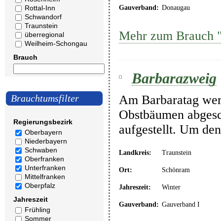
Rottal-Inn
Gauverband:
Donaugau
Schwandorf
Traunstein
Mehr zum Brauch 
überregional
Weilheim-Schongau
Brauch
Barbarazweig
Am Barbaratag wer
Brauchtumsfilter
Obstbäumen abgesc
Regierungsbezirk
aufgestellt. Um den
Oberbayern
Niederbayern
Schwaben
Landkreis:
Traunstein
Oberfranken
Unterfranken
Ort:
Schönram
Mittelfranken
Oberpfalz
Jahreszeit:
Winter
Jahreszeit
Gauverband:
Gauverband I
Frühling
Sommer