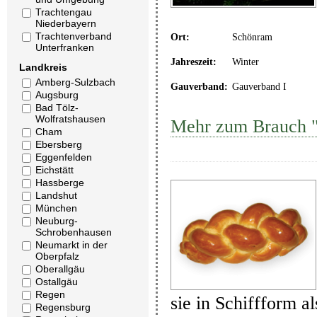
Trachtengau
Niederbayern
Trachtenverband
Ort:
Schönram
Unterfranken
Jahreszeit:
Winter
Landkreis
Amberg-Sulzbach
Gauverband:
Gauverband I
Augsburg
Bad Tölz-
Wolfratshausen
Mehr zum Brauch "
Cham
Ebersberg
Eggenfelden
Eichstätt
Hassberge
Landshut
München
Neuburg-
Schrobenhausen
Neumarkt in der
Oberpfalz
Oberallgäu
Ostallgäu
Regen
sie in Schiffform a
Regensburg