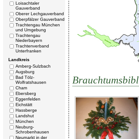
Loisachtaler
Gauverband
Oberer Lechgauverband
Oberpfälzer Gauverband
Trachtengau München
und Umgebung
Trachtengau
Niederbayern
Trachtenverband
Unterfranken
Landkreis
Amberg-Sulzbach
Augsburg
Brauchtumsbibl
Bad Tölz-
Wolfratshausen
Cham
Ebersberg
Eggenfelden
Eichstätt
Hassberge
Landshut
München
Neuburg-
Schrobenhausen
Neumarkt in der