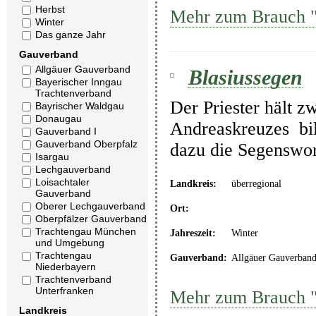
Herbst
Mehr zum Brauch 
Winter
Das ganze Jahr
Gauverband
Allgäuer Gauverband
Blasiussegen
Bayerischer Inngau
Trachtenverband
Der Priester hält z
Bayrischer Waldgau
Donaugau
Andreaskreuzes bil
Gauverband I
Gauverband Oberpfalz
dazu die Segenswor
Isargau
Lechgauverband
Loisachtaler
Landkreis:
überregional
Gauverband
Oberer Lechgauverband
Ort:
Oberpfälzer Gauverband
Trachtengau München
Jahreszeit:
Winter
und Umgebung
Trachtengau
Gauverband:
Allgäuer Gauverban
Niederbayern
Trachtenverband
Unterfranken
Mehr zum Brauch "
Landkreis