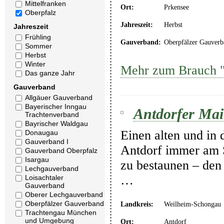
Mittelfranken
Ort:
Prkensee
Oberpfalz
Jahreszeit:
Herbst
Jahreszeit
Frühling
Gauverband:
Oberpfälzer Gauverb
Sommer
Herbst
Winter
Mehr zum Brauch "
Das ganze Jahr
Gauverband
Allgäuer Gauverband
Bayerischer Inngau
Antdorfer Mai
Trachtenverband
Bayrischer Waldgau
Einen alten und in 
Donaugau
Gauverband I
Antdorf immer am 
Gauverband Oberpfalz
Isargau
zu bestaunen – den
Lechgauverband
…
Loisachtaler
Gauverband
Oberer Lechgauverband
Oberpfälzer Gauverband
Landkreis:
Weilheim-Schongau
Trachtengau München
und Umgebung
Ort:
Antdorf