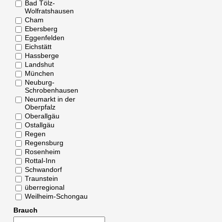
Bad Tölz-
Wolfratshausen
Cham
Ebersberg
Eggenfelden
Eichstätt
Hassberge
Landshut
München
Neuburg-
Schrobenhausen
Neumarkt in der
Oberpfalz
Oberallgäu
Ostallgäu
Regen
Regensburg
Rosenheim
Rottal-Inn
Schwandorf
Traunstein
überregional
Weilheim-Schongau
Brauch