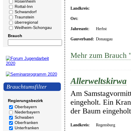
Rosenheim
Rottal-Inn
Landkreis:
Schwandorf
Traunstein
Ort:
überregional
Weilheim-Schongau
Jahreszeit:
Herbst
Brauch
Gauverband:
Donaugau
Mehr zum Brauch "A
Allerweltskirwa
Brauchtumsfilter
Am Samstagvormitta
eingeholt. Ein Kra
Regierungsbezirk
Oberbayern
der Baum eingeholt
Niederbayern
Schwaben
Oberfranken
Landkreis:
Regensburg
Unterfranken