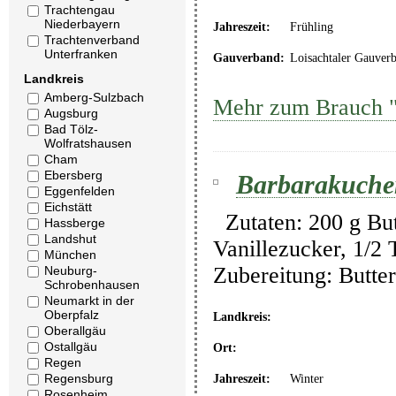
Trachtengau
Niederbayern
Jahreszeit:
Frühling
Trachtenverband
Unterfranken
Gauverband:
Loisachtaler Gauver
Landkreis
Amberg-Sulzbach
Mehr zum Brauch "
Augsburg
Bad Tölz-
Wolfratshausen
Cham
Ebersberg
Barbarakuche
Eggenfelden
Eichstätt
Zutaten: 200 g Butt
Hassberge
Landshut
Vanillezucker, 1/2
München
Zubereitung: Butte
Neuburg-
Schrobenhausen
Neumarkt in der
Oberpfalz
Landkreis:
Oberallgäu
Ostallgäu
Ort:
Regen
Regensburg
Jahreszeit:
Winter
Rosenheim