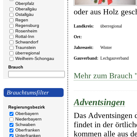
Oberpfalz
Oberallgäu
oder aus Holz gesc
Ostallgäu
Regen
Regensburg
Landkreis:
überregional
Rosenheim
Rottal-Inn
Ort:
Schwandorf
Traunstein
Jahreszeit:
Winter
überregional
Weilheim-Schongau
Gauverband:
Lechgauverband
Brauch
Mehr zum Brauch "
Brauchtumsfilter
Adventsingen
Regierungsbezirk
Das Adventsingen d
Oberbayern
Niederbayern
findet in der örtli
Schwaben
Oberfranken
kommen alle aus d
Unterfranken