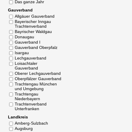
Das ganze Jahr
Gauverband
Allgäuer Gauverband
Bayerischer Inngau
Trachtenverband
Bayrischer Waldgau
Donaugau
Gauverband I
Gauverband Oberpfalz
Isargau
Lechgauverband
Loisachtaler
Gauverband
Oberer Lechgauverband
Oberpfälzer Gauverband
Trachtengau München
und Umgebung
Trachtengau
Niederbayern
Trachtenverband
Unterfranken
Landkreis
Amberg-Sulzbach
Augsburg