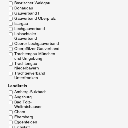
Bayrischer Waldgau
Donaugau
Gauverband I
Gauverband Oberpfalz
Isargau
Lechgauverband
Loisachtaler
Gauverband
Oberer Lechgauverband
Oberpfälzer Gauverband
Trachtengau München
und Umgebung
Trachtengau
Niederbayern
Trachtenverband
Unterfranken
Landkreis
Amberg-Sulzbach
Augsburg
Bad Tölz-
Wolfratshausen
Cham
Ebersberg
Eggenfelden
Eichstätt