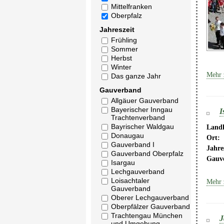
Mittelfranken
Oberpfalz
Jahreszeit
Frühling
Sommer
Herbst
Winter
Mehr 
Das ganze Jahr
Gauverband
Allgäuer Gauverband
Bayerischer Inngau
I
Trachtenverband
Bayrischer Waldgau
Landk
Donaugau
Ort:
Gauverband I
Jahre
Gauverband Oberpfalz
Gauv
Isargau
Lechgauverband
Loisachtaler
Mehr 
Gauverband
Oberer Lechgauverband
Oberpfälzer Gauverband
Trachtengau München
J
und Umgebung