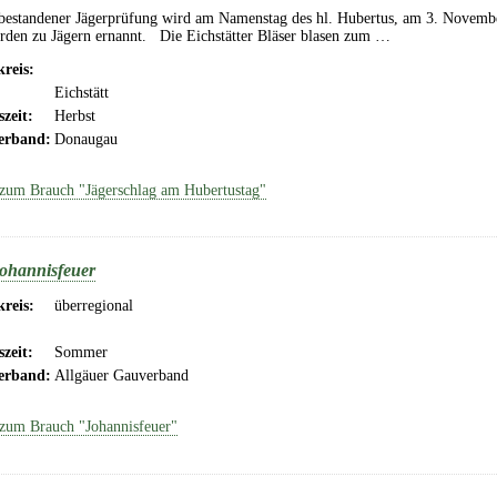
estandener Jägerprüfung wird am Namenstag des hl. Hubertus, am 3. November, 
erden zu Jägern ernannt. Die Eichstätter Bläser blasen zum …
reis:
Eichstätt
szeit:
Herbst
erband:
Donaugau
zum Brauch "Jägerschlag am Hubertustag"
ohannisfeuer
reis:
überregional
szeit:
Sommer
erband:
Allgäuer Gauverband
zum Brauch "Johannisfeuer"