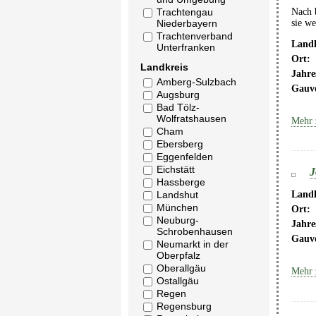
Nach b
Trachtengau
sie w
Niederbayern
Trachtenverband
Landk
Unterfranken
Ort:
Landkreis
Jahre
Amberg-Sulzbach
Gauv
Augsburg
Bad Tölz-
Wolfratshausen
Mehr 
Cham
Ebersberg
Eggenfelden
Eichstätt
J
Hassberge
Landshut
Landk
München
Ort:
Neuburg-
Jahre
Schrobenhausen
Gauv
Neumarkt in der
Oberpfalz
Oberallgäu
Mehr 
Ostallgäu
Regen
Regensburg