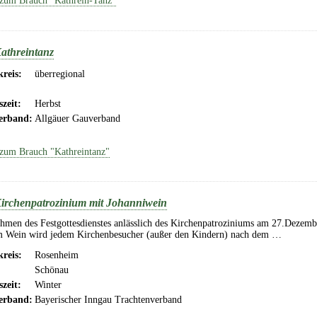
zum Brauch "Kathrein-Tanz"
athreintanz
reis:
überregional
szeit:
Herbst
erband:
Allgäuer Gauverband
zum Brauch "Kathreintanz"
irchenpatrozinium mit Johanniwein
hmen des Festgottesdienstes anlässlich des Kirchenpatroziniums am 27.Dezemb
m Wein wird jedem Kirchenbesucher (außer den Kindern) nach dem …
reis:
Rosenheim
Schönau
szeit:
Winter
erband:
Bayerischer Inngau Trachtenverband