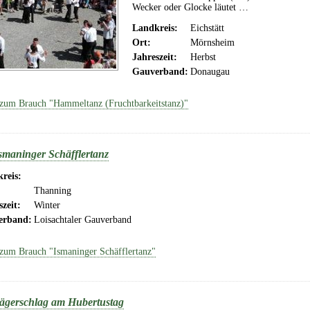
Wecker oder Glocke läutet …
Landkreis:
Eichstätt
Ort:
Mörnsheim
Jahreszeit:
Herbst
Gauverband:
Donaugau
zum Brauch "Hammeltanz (Fruchtbarkeitstanz)"
smaninger Schäfflertanz
reis:
Thanning
szeit:
Winter
erband:
Loisachtaler Gauverband
zum Brauch "Ismaninger Schäfflertanz"
ägerschlag am Hubertustag