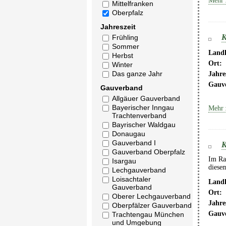
Mehr 
Mittelfranken
Oberpfalz
Jahreszeit
K
Frühling
Sommer
Landk
Herbst
Ort:
Winter
Das ganze Jahr
Jahre
Gauv
Gauverband
Allgäuer Gauverband
Bayerischer Inngau
Mehr 
Trachtenverband
Bayrischer Waldgau
Donaugau
Gauverband I
K
Gauverband Oberpfalz
Im Ra
Isargau
diese
Lechgauverband
Loisachtaler
Landk
Gauverband
Ort:
Oberer Lechgauverband
Jahre
Oberpfälzer Gauverband
Gauv
Trachtengau München
und Umgebung