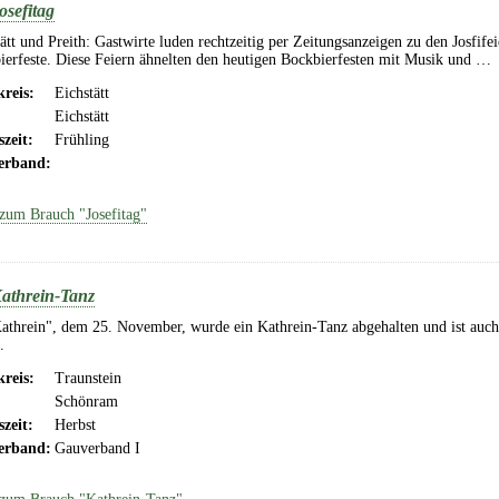
osefitag
ätt und Preith: Gastwirte luden rechtzeitig per Zeitungsanzeigen zu den Josfife
ierfeste. Diese Feiern ähnelten den heutigen Bockbierfesten mit Musik und …
reis:
Eichstätt
Eichstätt
szeit:
Frühling
erband:
zum Brauch "Josefitag"
athrein-Tanz
athrein", dem 25. November, wurde ein Kathrein-Tanz abgehalten und ist auch
.
reis:
Traunstein
Schönram
szeit:
Herbst
erband:
Gauverband I