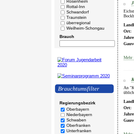
Rosenheim
J
Rottal-Inn
Eichst
Schwandorf
Bockb
Traunstein
überregional
Landk
Weilheim-Schongau
Ort:
Brauch
Jahre
Gauv
Mehr 
K
Brauchtumsfilter
An "K
üblich
Landk
Regierungsbezirk
Ort:
Oberbayern
Jahre
Niederbayern
Schwaben
Gauv
Oberfranken
Unterfranken