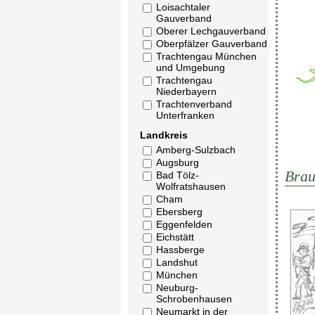
Loisachtaler
Gauverband
Oberer Lechgauverband
Oberpfälzer Gauverband
Trachtengau München
und Umgebung
Trachtengau
Niederbayern
Trachtenverband
Unterfranken
Landkreis
Amberg-Sulzbach
Augsburg
Brau
Bad Tölz-
Wolfratshausen
Cham
Ebersberg
Eggenfelden
Eichstätt
Hassberge
Landshut
München
Neuburg-
Schrobenhausen
Neumarkt in der