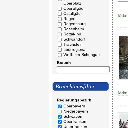
Oberpfalz
Oberallgäu
Ostallgäu
Mehr 
Regen
Regensburg
Rosenheim
Rottal-Inn
Schwandorf
Traunstein
überregional
Weilheim-Schongau
Brauch
Brauchtumsfilter
Mehr 
Regierungsbezirk
Oberbayern
Niederbayern
Schwaben
Oberfranken
Unterfranken