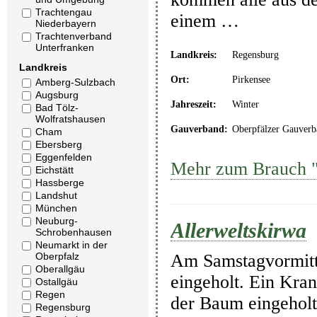
Trachtengau
einem …
Niederbayern
Trachtenverband
Unterfranken
Landkreis:
Regensburg
Landkreis
Ort:
Pirkensee
Amberg-Sulzbach
Augsburg
Jahreszeit:
Winter
Bad Tölz-
Wolfratshausen
Gauverband:
Oberpfälzer Gauverb
Cham
Ebersberg
Eggenfelden
Mehr zum Brauch "
Eichstätt
Hassberge
Landshut
München
Neuburg-
Allerweltskirwa
Schrobenhausen
Neumarkt in der
Oberpfalz
Am Samstagvormitta
Oberallgäu
eingeholt. Ein Kra
Ostallgäu
Regen
der Baum eingeholt
Regensburg