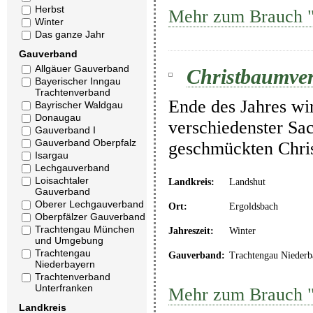
Herbst
Mehr zum Brauch "C
Winter
Das ganze Jahr
Gauverband
Allgäuer Gauverband
Christbaumver
Bayerischer Inngau
Trachtenverband
Ende des Jahres wi
Bayrischer Waldgau
Donaugau
verschiedenster Sa
Gauverband I
Gauverband Oberpfalz
geschmückten Chris
Isargau
Lechgauverband
Loisachtaler
Landkreis:
Landshut
Gauverband
Oberer Lechgauverband
Ort:
Ergoldsbach
Oberpfälzer Gauverband
Trachtengau München
Jahreszeit:
Winter
und Umgebung
Trachtengau
Gauverband:
Trachtengau Niederb
Niederbayern
Trachtenverband
Unterfranken
Mehr zum Brauch "
Landkreis