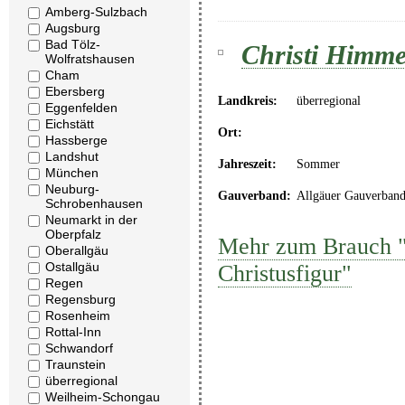
Amberg-Sulzbach
Augsburg
Bad Tölz-
Christi Himmel
Wolfratshausen
Cham
Ebersberg
Landkreis:
überregional
Eggenfelden
Eichstätt
Ort:
Hassberge
Landshut
Jahreszeit:
Sommer
München
Neuburg-
Gauverband:
Allgäuer Gauverban
Schrobenhausen
Neumarkt in der
Oberpfalz
Mehr zum Brauch "C
Oberallgäu
Ostallgäu
Christusfigur"
Regen
Regensburg
Rosenheim
Rottal-Inn
Schwandorf
Traunstein
überregional
Weilheim-Schongau