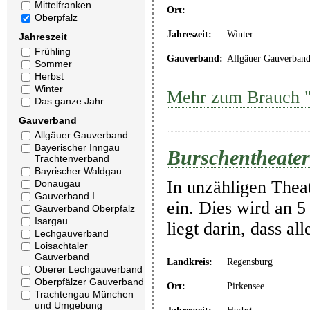
Mittelfranken
Ort:
Oberpfalz
Jahreszeit:
Winter
Jahreszeit
Frühling
Gauverband:
Allgäuer Gauverban
Sommer
Herbst
Winter
Mehr zum Brauch "
Das ganze Jahr
Gauverband
Allgäuer Gauverband
Bayerischer Inngau
Burschentheater
Trachtenverband
Bayrischer Waldgau
In unzähligen Thea
Donaugau
Gauverband I
ein. Dies wird an 5
Gauverband Oberpfalz
Isargau
liegt darin, dass a
Lechgauverband
Loisachtaler
Gauverband
Landkreis:
Regensburg
Oberer Lechgauverband
Oberpfälzer Gauverband
Ort:
Pirkensee
Trachtengau München
und Umgebung