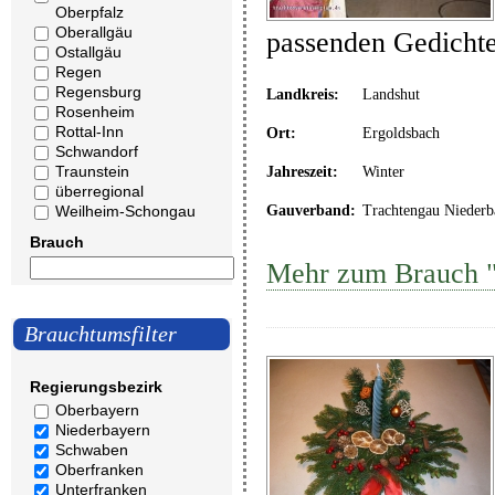
Oberpfalz
Oberallgäu
passenden Gedicht
Ostallgäu
Regen
Regensburg
Landkreis:
Landshut
Rosenheim
Rottal-Inn
Ort:
Ergoldsbach
Schwandorf
Traunstein
Jahreszeit:
Winter
überregional
Weilheim-Schongau
Gauverband:
Trachtengau Niederb
Brauch
Mehr zum Brauch "
Brauchtumsfilter
Regierungsbezirk
Oberbayern
Niederbayern
Schwaben
Oberfranken
Unterfranken