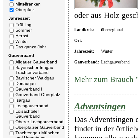
Mittelfranken
Oberpfalz
oder aus Holz gesc
Jahreszeit
Frühling
Landkreis:
überregional
Sommer
Herbst
Ort:
Winter
Das ganze Jahr
Jahreszeit:
Winter
Gauverband
Allgäuer Gauverband
Gauverband:
Lechgauverband
Bayerischer Inngau
Trachtenverband
Mehr zum Brauch "
Bayrischer Waldgau
Donaugau
Gauverband I
Gauverband Oberpfalz
Isargau
Adventsingen
Lechgauverband
Loisachtaler
Gauverband
Das Adventsingen d
Oberer Lechgauverband
findet in der örtli
Oberpfälzer Gauverband
Trachtengau München
kommen alle aus d
und Umgebung