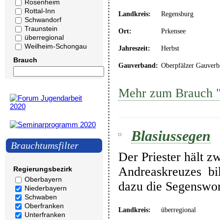
Rosenheim
Rottal-Inn
Landkreis:
Regensburg
Schwandorf
Traunstein
Ort:
Prkensee
überregional
Weilheim-Schongau
Jahreszeit:
Herbst
Brauch
Gauverband:
Oberpfälzer Gauverb
Mehr zum Brauch "
Blasiussegen
Brauchtumsfilter
Der Priester hält z
Andreaskreuzes bil
Regierungsbezirk
Oberbayern
dazu die Segenswor
Niederbayern
Schwaben
Oberfranken
Landkreis:
überregional
Unterfranken