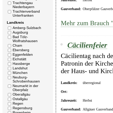
Jahreszeit:
Herbst
Trachtengau
Niederbayern
Gauverband:
Oberpfälzer Gauverb
Trachtenverband
Unterfranken
Mehr zum Brauch "
Landkreis
Amberg-Sulzbach
Augsburg
Bad Tölz-
Wolfratshausen
Cäcilienfeier
Cham
Ebersberg
Cäcilientag nach de
Eggenfelden
Eichstätt
Patronin der Kirche
Hassberge
Landshut
der Haus- und Kir
München
Neuburg-
Schrobenhausen
Landkreis:
überregional
Neumarkt in der
Oberpfalz
Ort:
Oberallgäu
Ostallgäu
Jahreszeit:
Herbst
Regen
Regensburg
Gauverband:
Allgäuer Gauverban
Rosenheim