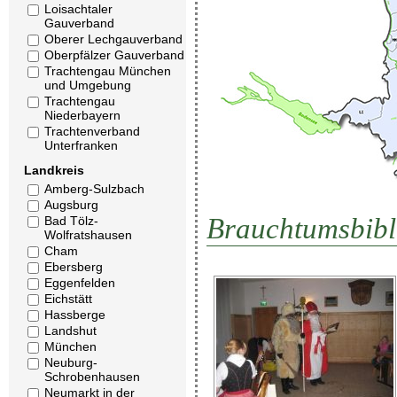
Loisachtaler
Gauverband
Oberer Lechgauverband
Oberpfälzer Gauverband
Trachtengau München
und Umgebung
Trachtengau
Niederbayern
Trachtenverband
Unterfranken
Landkreis
Amberg-Sulzbach
Augsburg
Brauchtumsbibl
Bad Tölz-
Wolfratshausen
Cham
Ebersberg
Eggenfelden
Eichstätt
Hassberge
Landshut
München
Neuburg-
Schrobenhausen
Neumarkt in der