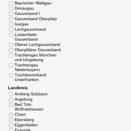
Bayrischer Waldgau
Donaugau
Gauverband I
Gauverband Oberpfalz
Isargau
Lechgauverband
Loisachtaler
Gauverband
Oberer Lechgauverband
Oberpfälzer Gauverband
Trachtengau München
und Umgebung
Trachtengau
Niederbayern
Trachtenverband
Unterfranken
Landkreis
Amberg-Sulzbach
Augsburg
Bad Tölz-
Wolfratshausen
Cham
Ebersberg
Eggenfelden
Eichstätt