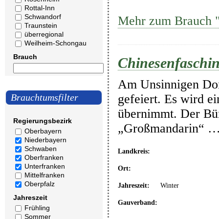
Rottal-Inn
Schwandorf
Mehr zum Brauch "C
Traunstein
überregional
Weilheim-Schongau
Brauch
Chinesenfasching
Am Unsinnigen Donn
gefeiert. Es wird e
Brauchtumsfilter
übernimmt. Der Bür
Regierungsbezirk
„Großmandarin“ 
Oberbayern
Niederbayern
Schwaben
Landkreis:
Oberfranken
Unterfranken
Ort:
Mittelfranken
Oberpfalz
Jahreszeit:
Winter
Jahreszeit
Gauverband:
Frühling
Sommer