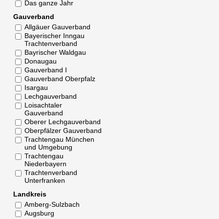
Das ganze Jahr
Gauverband
Allgäuer Gauverband
Bayerischer Inngau
Trachtenverband
Bayrischer Waldgau
Donaugau
Gauverband I
Gauverband Oberpfalz
Isargau
Lechgauverband
Loisachtaler
Gauverband
Oberer Lechgauverband
Oberpfälzer Gauverband
Trachtengau München
und Umgebung
Trachtengau
Niederbayern
Trachtenverband
Unterfranken
Landkreis
Amberg-Sulzbach
Augsburg