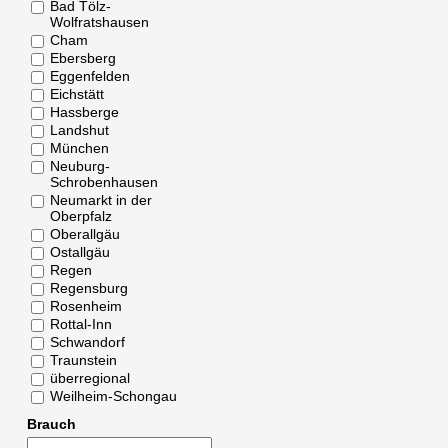
Bad Tölz-
Wolfratshausen
Cham
Ebersberg
Eggenfelden
Eichstätt
Hassberge
Landshut
München
Neuburg-
Schrobenhausen
Neumarkt in der
Oberpfalz
Oberallgäu
Ostallgäu
Regen
Regensburg
Rosenheim
Rottal-Inn
Schwandorf
Traunstein
überregional
Weilheim-Schongau
Brauch