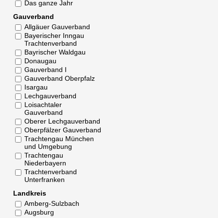
Das ganze Jahr
Gauverband
Allgäuer Gauverband
Bayerischer Inngau
Trachtenverband
Bayrischer Waldgau
Donaugau
Gauverband I
Gauverband Oberpfalz
Isargau
Lechgauverband
Loisachtaler
Gauverband
Oberer Lechgauverband
Oberpfälzer Gauverband
Trachtengau München
und Umgebung
Trachtengau
Niederbayern
Trachtenverband
Unterfranken
Landkreis
Amberg-Sulzbach
Augsburg