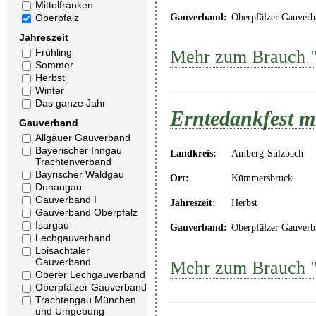
Mittelfranken
Gauverband:
Oberpfälzer Gauverb
Oberpfalz
Jahreszeit
Frühling
Mehr zum Brauch "
Sommer
Herbst
Winter
Das ganze Jahr
Erntedankfest m
Gauverband
Allgäuer Gauverband
Bayerischer Inngau
Landkreis:
Amberg-Sulzbach
Trachtenverband
Bayrischer Waldgau
Ort:
Kümmersbruck
Donaugau
Gauverband I
Jahreszeit:
Herbst
Gauverband Oberpfalz
Isargau
Gauverband:
Oberpfälzer Gauverb
Lechgauverband
Loisachtaler
Gauverband
Mehr zum Brauch "
Oberer Lechgauverband
Oberpfälzer Gauverband
Trachtengau München
und Umgebung