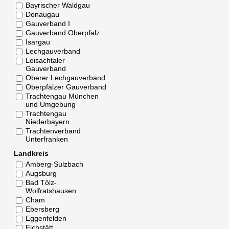
Bayrischer Waldgau
Donaugau
Gauverband I
Gauverband Oberpfalz
Isargau
Lechgauverband
Loisachtaler
Gauverband
Oberer Lechgauverband
Oberpfälzer Gauverband
Trachtengau München
und Umgebung
Trachtengau
Niederbayern
Trachtenverband
Unterfranken
Landkreis
Amberg-Sulzbach
Augsburg
Bad Tölz-
Wolfratshausen
Cham
Ebersberg
Eggenfelden
Eichstätt