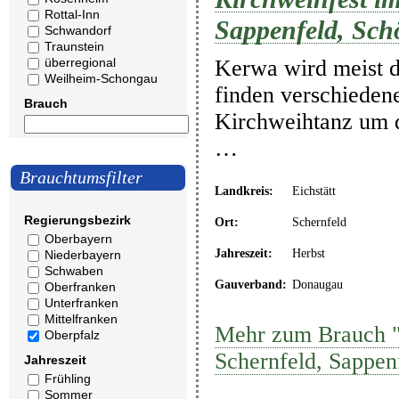
Rottal-Inn
Sappenfeld, Sch
Schwandorf
Traunstein
überregional
Kerwa wird meist 
Weilheim-Schongau
finden verschiedene
Brauch
Kirchweihtanz um 
…
Brauchtumsfilter
Landkreis:
Eichstätt
Regierungsbezirk
Ort:
Schernfeld
Oberbayern
Jahreszeit:
Herbst
Niederbayern
Schwaben
Gauverband:
Donaugau
Oberfranken
Unterfranken
Mittelfranken
Mehr zum Brauch "K
Oberpfalz
Schernfeld, Sappen
Jahreszeit
Frühling
Sommer