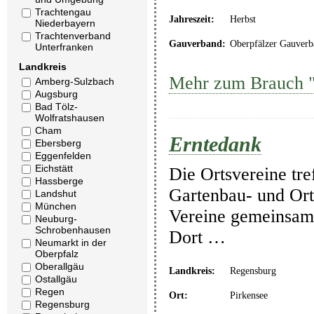
Trachtengau
Jahreszeit:
Herbst
Niederbayern
Trachtenverband
Gauverband:
Oberpfälzer Gauverb
Unterfranken
Landkreis
Mehr zum Brauch "
Amberg-Sulzbach
Augsburg
Bad Tölz-
Wolfratshausen
Cham
Erntedank
Ebersberg
Eggenfelden
Eichstätt
Die Ortsvereine tre
Hassberge
Gartenbau- und Ort
Landshut
München
Vereine gemeinsam 
Neuburg-
Schrobenhausen
Dort …
Neumarkt in der
Oberpfalz
Oberallgäu
Landkreis:
Regensburg
Ostallgäu
Regen
Ort:
Pirkensee
Regensburg