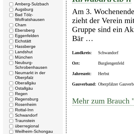
Amberg-Sulzbach
Augsburg
Am 3. Wochenende i
Bad Tölz-
zieht der Verein mi
Wolfratshausen
Cham
Gruppe sind ein Ak
Ebersberg
Eggenfelden
Bär …
Eichstätt
Hassberge
Landshut
Landkreis:
Schwandorf
München
Neuburg-
Ort:
Burglengenfeld
Schrobenhausen
Neumarkt in der
Jahreszeit:
Herbst
Oberpfalz
Oberallgäu
Gauverband:
Oberpfälzer Gauverb
Ostallgäu
Regen
Mehr zum Brauch "
Regensburg
Rosenheim
Rottal-Inn
Schwandorf
Traunstein
überregional
Weilheim-Schongau