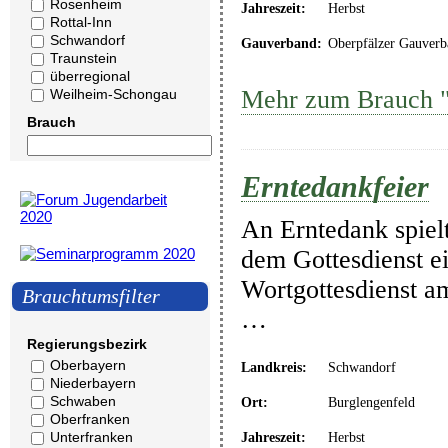
Rosenheim
Jahreszeit:
Herbst
Rottal-Inn
Schwandorf
Gauverband:
Oberpfälzer Gauverb
Traunstein
überregional
Mehr zum Brauch "
Weilheim-Schongau
Brauch
Erntedankfeier
An Erntedank spielt
dem Gottesdienst ei
Wortgottesdienst am
Brauchtumsfilter
…
Regierungsbezirk
Oberbayern
Landkreis:
Schwandorf
Niederbayern
Schwaben
Ort:
Burglengenfeld
Oberfranken
Unterfranken
Jahreszeit:
Herbst