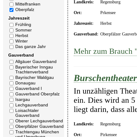
Landkreis:
Regensburg
Mittelfranken
Oberpfalz
Ort:
Prkensee
Jahreszeit
Jahreszeit:
Herbst
Frühling
Sommer
Gauverband:
Oberpfälzer Gauverb
Herbst
Winter
Das ganze Jahr
Mehr zum Brauch "
Gauverband
Allgäuer Gauverband
Bayerischer Inngau
Trachtenverband
Burschentheater
Bayrischer Waldgau
Donaugau
Gauverband I
In unzähligen Thea
Gauverband Oberpfalz
ein. Dies wird an 5
Isargau
Lechgauverband
liegt darin, dass a
Loisachtaler
Gauverband
Oberer Lechgauverband
Landkreis:
Regensburg
Oberpfälzer Gauverband
Trachtengau München
Ort:
Pirkensee
und Umgebung