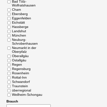
Bad Tölz-
Wolfratshausen
Cham
Ebersberg
Eggenfelden
Eichstätt
Hassberge
Landshut
München
Neuburg-
Schrobenhausen
Neumarkt in der
Oberpfalz
Oberallgäu
Ostallgäu
Regen
Regensburg
Rosenheim
Rottal-Inn
Schwandorf
Traunstein
überregional
Weilheim-Schongau
Brauch