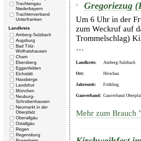
Gregoriezug (
Trachtengau
Niederbayern
Trachtenverband
Um 6 Uhr in der Fr
Unterfranken
zum Weckruf auf da
Landkreis
Amberg-Sulzbach
Trommelschlag) Kin
Augsburg
…
Bad Tölz-
Wolfratshausen
Cham
Ebersberg
Landkreis:
Amberg-Sulzbach
Eggenfelden
Eichstätt
Ort:
Hirschau
Hassberge
Jahreszeit:
Frühling
Landshut
München
Gauverband:
Gauverband Oberpfa
Neuburg-
Schrobenhausen
Neumarkt in der
Mehr zum Brauch "
Oberpfalz
Oberallgäu
Ostallgäu
Regen
Regensburg
Kirchweihfest im
Rosenheim