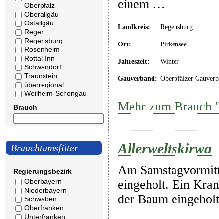
einem …
Oberpfalz
Oberallgäu
Ostallgäu
Landkreis:
Regensburg
Regen
Regensburg
Ort:
Pirkensee
Rosenheim
Rottal-Inn
Jahreszeit:
Winter
Schwandorf
Traunstein
Gauverband:
Oberpfälzer Gauverb
überregional
Weilheim-Schongau
Mehr zum Brauch "
Brauch
Allerweltskirwa
Brauchtumsfilter
Am Samstagvormitta
Regierungsbezirk
eingeholt. Ein Kra
Oberbayern
Niederbayern
der Baum eingeholt
Schwaben
Oberfranken
Unterfranken