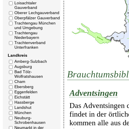
Loisachtaler
Gauverband
Oberer Lechgauverband
Oberpfälzer Gauverband
Trachtengau München
und Umgebung
Trachtengau
Niederbayern
Trachtenverband
Unterfranken
Landkreis
Amberg-Sulzbach
Augsburg
Brauchtumsbibl
Bad Tölz-
Wolfratshausen
Cham
Ebersberg
Adventsingen
Eggenfelden
Eichstätt
Hassberge
Das Adventsingen d
Landshut
findet in der örtli
München
Neuburg-
kommen alle aus d
Schrobenhausen
Neumarkt in der