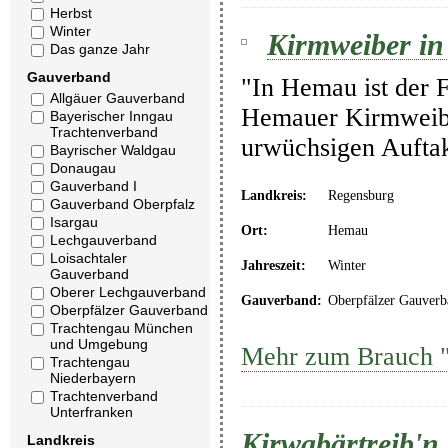
Herbst
Winter
Kirmweiber i
Das ganze Jahr
Gauverband
"In Hemau ist der F
Allgäuer Gauverband
Hemauer Kirmweiber
Bayerischer Inngau
Trachtenverband
urwüchsigen Auftakt
Bayrischer Waldgau
Donaugau
Gauverband I
Landkreis:
Regensburg
Gauverband Oberpfalz
Isargau
Ort:
Hemau
Lechgauverband
Loisachtaler
Jahreszeit:
Winter
Gauverband
Oberer Lechgauverband
Gauverband:
Oberpfälzer Gauverb
Oberpfälzer Gauverband
Trachtengau München
und Umgebung
Mehr zum Brauch 
Trachtengau
Niederbayern
Trachtenverband
Unterfranken
Kirwabärtreib'n
Landkreis