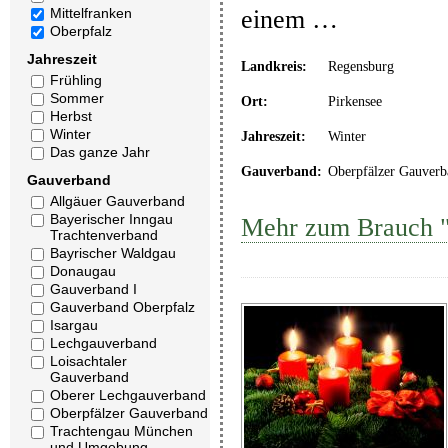
einem …
Mittelfranken
Oberpfalz
Jahreszeit
Landkreis:
Regensburg
Frühling
Sommer
Ort:
Pirkensee
Herbst
Winter
Jahreszeit:
Winter
Das ganze Jahr
Gauverband:
Oberpfälzer Gauverb
Gauverband
Allgäuer Gauverband
Bayerischer Inngau
Mehr zum Brauch "
Trachtenverband
Bayrischer Waldgau
Donaugau
Gauverband I
Gauverband Oberpfalz
Isargau
Lechgauverband
Loisachtaler
Gauverband
Oberer Lechgauverband
Oberpfälzer Gauverband
Trachtengau München
und Umgebung