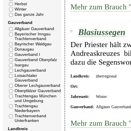
Herbst
Mehr zum Brauch 
Winter
Das ganze Jahr
Gauverband
Allgäuer Gauverband
Blasiussegen
Bayerischer Inngau
Trachtenverband
Der Priester hält z
Bayrischer Waldgau
Donaugau
Andreaskreuzes bil
Gauverband I
Gauverband Oberpfalz
dazu die Segenswor
Isargau
Lechgauverband
Loisachtaler
Landkreis:
überregional
Gauverband
Oberer Lechgauverband
Ort:
Oberpfälzer Gauverband
Trachtengau München
Jahreszeit:
Winter
und Umgebung
Trachtengau
Gauverband:
Allgäuer Gauverban
Niederbayern
Trachtenverband
Unterfranken
Mehr zum Brauch "
Landkreis