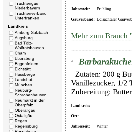
Trachtengau
Niederbayern
Jahreszeit:
Frühling
Trachtenverband
Unterfranken
Gauverband:
Loisachtaler Gauver
Landkreis
Amberg-Sulzbach
Mehr zum Brauch "
Augsburg
Bad Tölz-
Wolfratshausen
Cham
Ebersberg
Barbarakuche
Eggenfelden
Eichstätt
Zutaten: 200 g Butt
Hassberge
Landshut
Vanillezucker, 1/2
München
Zubereitung: Butte
Neuburg-
Schrobenhausen
Neumarkt in der
Oberpfalz
Landkreis:
Oberallgäu
Ostallgäu
Ort:
Regen
Regensburg
Jahreszeit:
Winter
Rosenheim