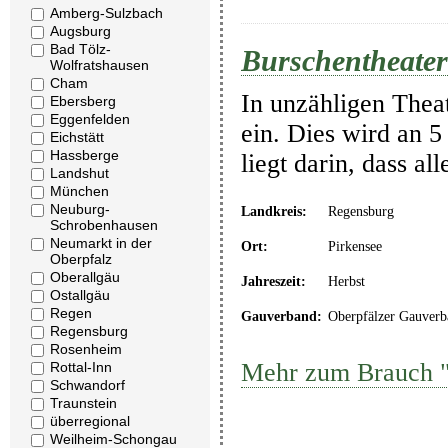
Amberg-Sulzbach
Augsburg
Bad Tölz-
Burschentheater
Wolfratshausen
Cham
In unzähligen Thea
Ebersberg
Eggenfelden
ein. Dies wird an 5
Eichstätt
Hassberge
liegt darin, dass a
Landshut
München
Neuburg-
Landkreis:
Regensburg
Schrobenhausen
Neumarkt in der
Ort:
Pirkensee
Oberpfalz
Oberallgäu
Jahreszeit:
Herbst
Ostallgäu
Regen
Gauverband:
Oberpfälzer Gauverb
Regensburg
Rosenheim
Mehr zum Brauch "
Rottal-Inn
Schwandorf
Traunstein
überregional
Weilheim-Schongau