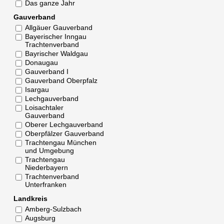
Das ganze Jahr
Gauverband
Allgäuer Gauverband
Bayerischer Inngau
Trachtenverband
Bayrischer Waldgau
Donaugau
Gauverband I
Gauverband Oberpfalz
Isargau
Lechgauverband
Loisachtaler
Gauverband
Oberer Lechgauverband
Oberpfälzer Gauverband
Trachtengau München
und Umgebung
Trachtengau
Niederbayern
Trachtenverband
Unterfranken
Landkreis
Amberg-Sulzbach
Augsburg