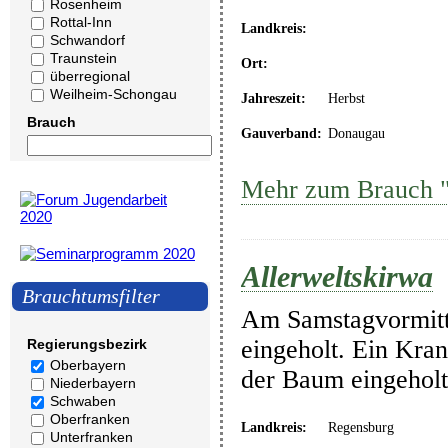
Rosenheim
Rottal-Inn
Landkreis:
Schwandorf
Traunstein
Ort:
überregional
Weilheim-Schongau
Jahreszeit:
Herbst
Brauch
Gauverband:
Donaugau
Mehr zum Brauch "A
Allerweltskirwa
Brauchtumsfilter
Am Samstagvormitta
eingeholt. Ein Kra
Regierungsbezirk
Oberbayern
der Baum eingeholt
Niederbayern
Schwaben
Oberfranken
Landkreis:
Regensburg
Unterfranken