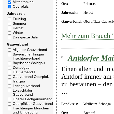
Mittelfranken
Ort:
Prkensee
Oberpfalz
Jahreszeit:
Herbst
Jahreszeit
Frühling
Gauverband:
Oberpfälzer Gauverb
Sommer
Herbst
Winter
Mehr zum Brauch "
Das ganze Jahr
Gauverband
Allgäuer Gauverband
Bayerischer Inngau
Antdorfer Mai
Trachtenverband
Bayrischer Waldgau
Einen alten und in 
Donaugau
Gauverband I
Antdorf immer am 
Gauverband Oberpfalz
Isargau
zu bestaunen – den
Lechgauverband
…
Loisachtaler
Gauverband
Oberer Lechgauverband
Oberpfälzer Gauverband
Landkreis:
Weilheim-Schongau
Trachtengau München
und Umgebung
Ort:
Antdorf