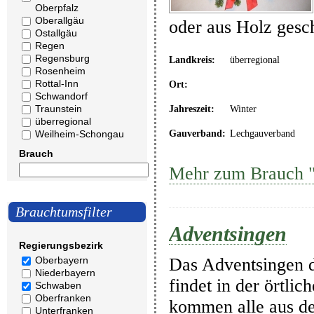
Oberpfalz
Oberallgäu
oder aus Holz gesc
Ostallgäu
Regen
Regensburg
Landkreis:
überregional
Rosenheim
Rottal-Inn
Ort:
Schwandorf
Traunstein
Jahreszeit:
Winter
überregional
Weilheim-Schongau
Gauverband:
Lechgauverband
Brauch
Mehr zum Brauch "
Brauchtumsfilter
Adventsingen
Regierungsbezirk
Das Adventsingen d
Oberbayern
Niederbayern
findet in der örtli
Schwaben
Oberfranken
kommen alle aus d
Unterfranken