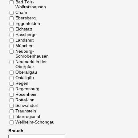
Bad Tölz-
Wolfratshausen
Cham
Ebersberg
Eggenfelden
Eichstätt
Hassberge
Landshut
München
Neuburg-
Schrobenhausen
Neumarkt in der
Oberpfalz
Oberallgäu
Ostallgäu
Regen
Regensburg
Rosenheim
Rottal-Inn
Schwandorf
Traunstein
überregional
Weilheim-Schongau
Brauch