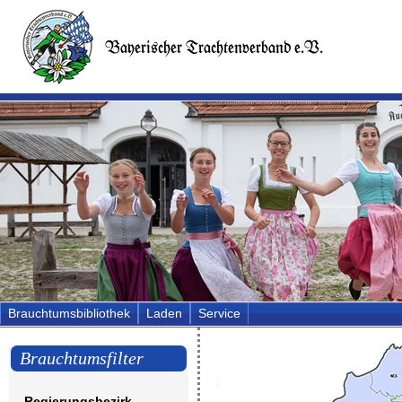
Brauchtumsbibliothek
Laden
Service
Brauchtumsfilter
Regierungsbezirk