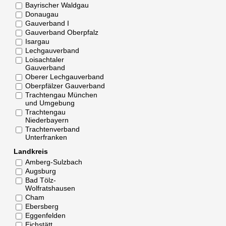
Bayrischer Waldgau
Donaugau
Gauverband I
Gauverband Oberpfalz
Isargau
Lechgauverband
Loisachtaler
Gauverband
Oberer Lechgauverband
Oberpfälzer Gauverband
Trachtengau München
und Umgebung
Trachtengau
Niederbayern
Trachtenverband
Unterfranken
Landkreis
Amberg-Sulzbach
Augsburg
Bad Tölz-
Wolfratshausen
Cham
Ebersberg
Eggenfelden
Eichstätt