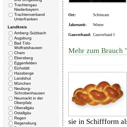
Trachtengau
Niederbayern
Trachtenverband
Ort:
Schönram
Unterfranken
Jahreszeit:
Winter
Landkreis
Amberg-Sulzbach
Gauverband:
Gauverband I
Augsburg
Bad Tölz-
Wolfratshausen
Mehr zum Brauch "
Cham
Ebersberg
Eggenfelden
Eichstätt
Hassberge
Landshut
München
Neuburg-
Schrobenhausen
Neumarkt in der
Oberpfalz
Oberallgäu
Ostallgäu
Regen
sie in Schiffform a
Regensburg