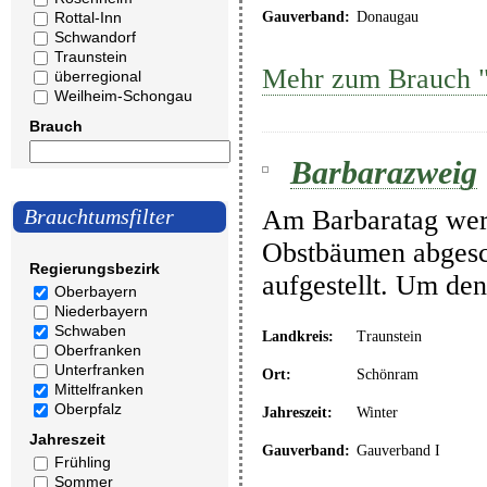
Rottal-Inn
Gauverband:
Donaugau
Schwandorf
Traunstein
Mehr zum Brauch 
überregional
Weilheim-Schongau
Brauch
Barbarazweig
Am Barbaratag wer
Brauchtumsfilter
Obstbäumen abgesc
Regierungsbezirk
aufgestellt. Um den
Oberbayern
Niederbayern
Schwaben
Landkreis:
Traunstein
Oberfranken
Unterfranken
Ort:
Schönram
Mittelfranken
Oberpfalz
Jahreszeit:
Winter
Jahreszeit
Gauverband:
Gauverband I
Frühling
Sommer