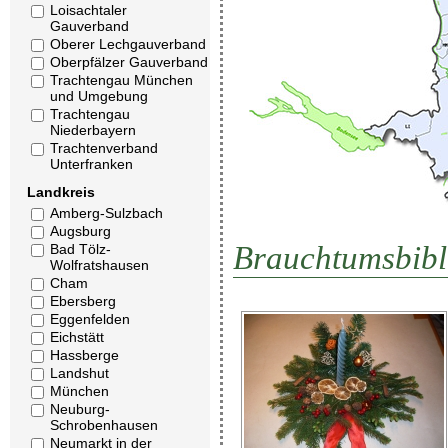
Loisachtaler
Gauverband
Oberer Lechgauverband
Oberpfälzer Gauverband
Trachtengau München
und Umgebung
Trachtengau
Niederbayern
Trachtenverband
Unterfranken
Landkreis
Amberg-Sulzbach
Augsburg
Brauchtumsbibl
Bad Tölz-
Wolfratshausen
Cham
Ebersberg
Eggenfelden
Eichstätt
Hassberge
Landshut
München
Neuburg-
Schrobenhausen
Neumarkt in der