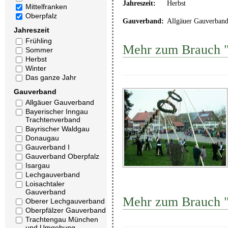
Jahreszeit:
Herbst
Mittelfranken
Oberpfalz
Gauverband:
Allgäuer Gauverban
Jahreszeit
Frühling
Mehr zum Brauch 
Sommer
Herbst
Winter
Das ganze Jahr
Gauverband
Allgäuer Gauverband
Bayerischer Inngau
Trachtenverband
Bayrischer Waldgau
Donaugau
Gauverband I
Gauverband Oberpfalz
Isargau
Lechgauverband
Loisachtaler
Gauverband
Mehr zum Brauch 
Oberer Lechgauverband
Oberpfälzer Gauverband
Trachtengau München
und Umgebung