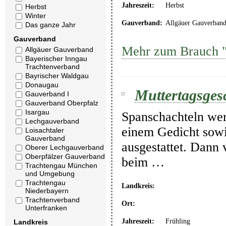
Jahreszeit:
Herbst
Herbst
Winter
Gauverband:
Allgäuer Gauverban
Das ganze Jahr
Gauverband
Mehr zum Brauch "
Allgäuer Gauverband
Bayerischer Inngau
Trachtenverband
Bayrischer Waldgau
Donaugau
Muttertagsges
Gauverband I
Gauverband Oberpfalz
Isargau
Spanschachteln wer
Lechgauverband
einem Gedicht sow
Loisachtaler
Gauverband
ausgestattet. Dann 
Oberer Lechgauverband
Oberpfälzer Gauverband
beim …
Trachtengau München
und Umgebung
Trachtengau
Landkreis:
Niederbayern
Trachtenverband
Ort:
Unterfranken
Jahreszeit:
Frühling
Landkreis