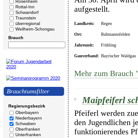
Rosenheim
Rottal-Inn
aufgestellt.
Schwandorf
Traunstein
überregional
Landkreis:
Regen
Weilheim-Schongau
Ort:
Ruhmannsfelden
Brauch
Jahreszeit:
Frühling
Gauverband:
Bayrischer Waldgau
Mehr zum Brauch "
Brauchtumsfilter
Maipfeiferl sc
Regierungsbezirk
Pfeiferl werden zu
Oberbayern
Niederbayern
den Jugendlichen jed
Schwaben
Oberfranken
funktionierendes Pfe
Unterfranken