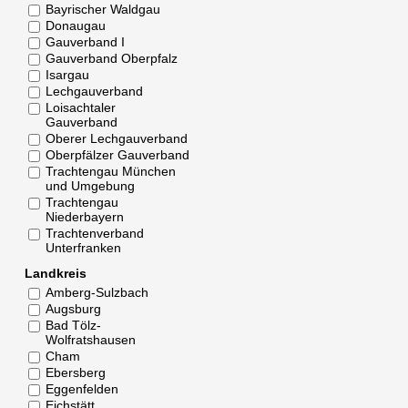
Bayrischer Waldgau
Donaugau
Gauverband I
Gauverband Oberpfalz
Isargau
Lechgauverband
Loisachtaler
Gauverband
Oberer Lechgauverband
Oberpfälzer Gauverband
Trachtengau München
und Umgebung
Trachtengau
Niederbayern
Trachtenverband
Unterfranken
Landkreis
Amberg-Sulzbach
Augsburg
Bad Tölz-
Wolfratshausen
Cham
Ebersberg
Eggenfelden
Eichstätt