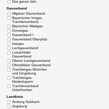
Das ganze Jahr
Gauverband
Allgäuer Gauverband
Bayerischer Inngau
Trachtenverband
Bayrischer Waldgau
Donaugau
Gauverband I
Gauverband Oberpfalz
Isargau
Lechgauverband
Loisachtaler
Gauverband
Oberer Lechgauverband
Oberpfälzer Gauverband
Trachtengau München
und Umgebung
Trachtengau
Niederbayern
Trachtenverband
Unterfranken
Landkreis
Amberg-Sulzbach
Augsburg