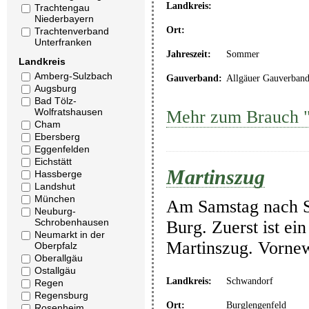
Landkreis:
Trachtengau
Niederbayern
Ort:
Trachtenverband
Unterfranken
Jahreszeit:
Sommer
Landkreis
Amberg-Sulzbach
Gauverband:
Allgäuer Gauverban
Augsburg
Bad Tölz-
Wolfratshausen
Mehr zum Brauch "
Cham
Ebersberg
Eggenfelden
Eichstätt
Martinszug
Hassberge
Landshut
München
Am Samstag nach St
Neuburg-
Schrobenhausen
Burg. Zuerst ist ei
Neumarkt in der
Martinszug. Vornew
Oberpfalz
Oberallgäu
Ostallgäu
Landkreis:
Schwandorf
Regen
Regensburg
Ort:
Burglengenfeld
Rosenheim