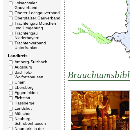
Loisachtaler
Gauverband
Oberer Lechgauverband
Oberpfälzer Gauverband
Trachtengau München
und Umgebung
Trachtengau
Niederbayern
Trachtenverband
Unterfranken
Landkreis
Amberg-Sulzbach
Augsburg
Brauchtumsbibl
Bad Tölz-
Wolfratshausen
Cham
Ebersberg
Eggenfelden
Eichstätt
Hassberge
Landshut
München
Neuburg-
Schrobenhausen
Neumarkt in der