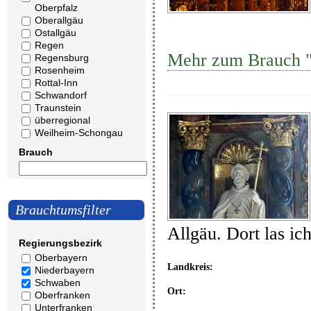
Oberpfalz
Oberallgäu
Ostallgäu
Regen
Mehr zum Brauch "
Regensburg
Rosenheim
Rottal-Inn
Schwandorf
Traunstein
überregional
Weilheim-Schongau
Brauch
Brauchtumsfilter
Allgäu. Dort las ic
Regierungsbezirk
Oberbayern
Landkreis:
Niederbayern
Schwaben
Ort:
Oberfranken
Unterfranken