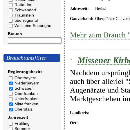
Rottal-Inn
Jahreszeit:
Herbst
Schwandorf
Traunstein
Gauverband:
Oberpfälzer Gauverb
überregional
Weilheim-Schongau
Mehr zum Brauch "
Brauch
Brauchtumsfilter
Missener Kirb
Nachdem ursprüngl
Regierungsbezirk
Oberbayern
auch über allerlei 
Niederbayern
Augenärzte und Star
Schwaben
Oberfranken
Marktgeschehen i
Unterfranken
Mittelfranken
Oberpfalz
Landkreis:
Jahreszeit
Ort:
Frühling
Sommer