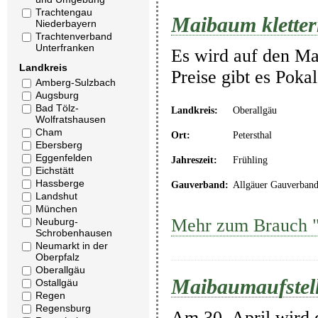
Trachtengau
Maibaum klette
Niederbayern
Trachtenverband
Unterfranken
Es wird auf den Mai
Landkreis
Preise gibt es Poka
Amberg-Sulzbach
Augsburg
Bad Tölz-
Landkreis:
Oberallgäu
Wolfratshausen
Cham
Ort:
Petersthal
Ebersberg
Eggenfelden
Jahreszeit:
Frühling
Eichstätt
Hassberge
Gauverband:
Allgäuer Gauverban
Landshut
München
Mehr zum Brauch "
Neuburg-
Schrobenhausen
Neumarkt in der
Oberpfalz
Oberallgäu
Maibaumaufstel
Ostallgäu
Regen
Regensburg
Am 30. April wird