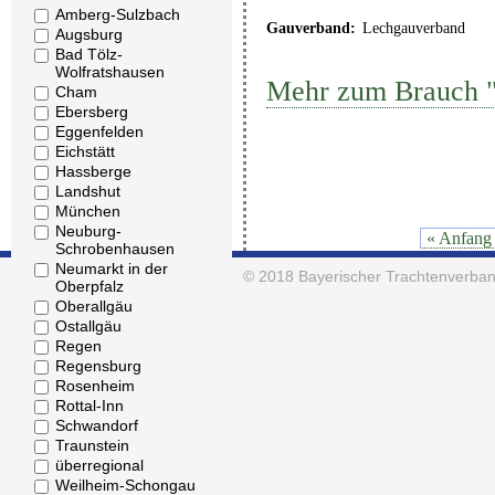
Amberg-Sulzbach
Gauverband:
Lechgauverband
Augsburg
Bad Tölz-
Wolfratshausen
Mehr zum Brauch "
Cham
Ebersberg
Eggenfelden
Eichstätt
Hassberge
Landshut
München
Neuburg-
« Anfang
Schrobenhausen
Neumarkt in der
© 2018
Bayerischer Trachtenverban
Oberpfalz
Oberallgäu
Ostallgäu
Regen
Regensburg
Rosenheim
Rottal-Inn
Schwandorf
Traunstein
überregional
Weilheim-Schongau