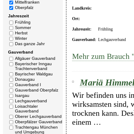
Mittelfranken
Oberpfalz
Landkreis:
Jahreszeit
Ort:
Frühling
Sommer
Jahreszeit:
Frühling
Herbst
Winter
Gauverband:
Lechgauverband
Das ganze Jahr
Gauverband
Mehr zum Brauch "M
Allgäuer Gauverband
Bayerischer Inngau
Trachtenverband
Bayrischer Waldgau
Donaugau
Mariä Himmel
Gauverband I
Gauverband Oberpfalz
Wir befinden uns in
Isargau
Lechgauverband
wirksamsten sind, 
Loisachtaler
Gauverband
trocknen kann. Des
Oberer Lechgauverband
einem …
Oberpfälzer Gauverband
Trachtengau München
und Umgebung