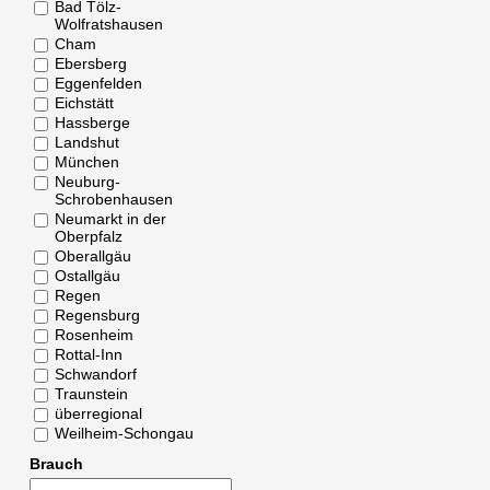
Bad Tölz-
Wolfratshausen
Cham
Ebersberg
Eggenfelden
Eichstätt
Hassberge
Landshut
München
Neuburg-
Schrobenhausen
Neumarkt in der
Oberpfalz
Oberallgäu
Ostallgäu
Regen
Regensburg
Rosenheim
Rottal-Inn
Schwandorf
Traunstein
überregional
Weilheim-Schongau
Brauch