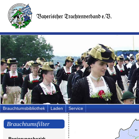
Brauchtumsbibliothek
Laden
Service
Brauchtumsfilter
Regierungsbezirk