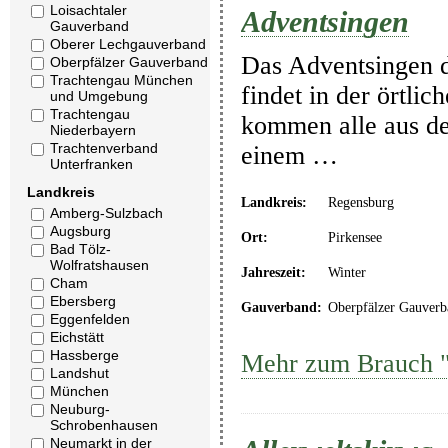
Loisachtaler
Adventsingen
Gauverband
Oberer Lechgauverband
Das Adventsingen d
Oberpfälzer Gauverband
Trachtengau München
findet in der örtli
und Umgebung
Trachtengau
kommen alle aus d
Niederbayern
Trachtenverband
einem …
Unterfranken
Landkreis
Landkreis:
Regensburg
Amberg-Sulzbach
Augsburg
Ort:
Pirkensee
Bad Tölz-
Wolfratshausen
Jahreszeit:
Winter
Cham
Ebersberg
Gauverband:
Oberpfälzer Gauverb
Eggenfelden
Eichstätt
Hassberge
Mehr zum Brauch "
Landshut
München
Neuburg-
Schrobenhausen
Neumarkt in der