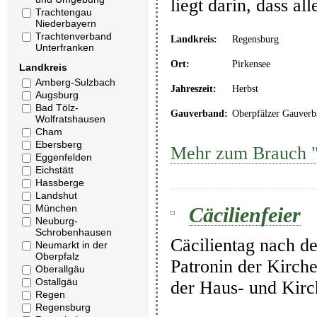
liegt darin, dass a
Trachtengau
Niederbayern
Trachtenverband
Landkreis:
Regensburg
Unterfranken
Ort:
Pirkensee
Landkreis
Amberg-Sulzbach
Jahreszeit:
Herbst
Augsburg
Bad Tölz-
Gauverband:
Oberpfälzer Gauverb
Wolfratshausen
Cham
Ebersberg
Mehr zum Brauch "
Eggenfelden
Eichstätt
Hassberge
Landshut
München
Cäcilienfeier
Neuburg-
Schrobenhausen
Cäcilientag nach de
Neumarkt in der
Oberpfalz
Patronin der Kirche
Oberallgäu
Ostallgäu
der Haus- und Kir
Regen
Regensburg