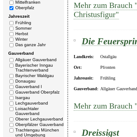
Mittelfranken
Mehr zum Brauch "C
Oberpfalz
Christusfigur"
Jahreszeit
Frühling
Sommer
Herbst
Die Feuerspri
Winter
Das ganze Jahr
Gauverband
Landkreis:
Ostallgäu
Allgäuer Gauverband
Bayerischer Inngau
Ort:
Pfronten
Trachtenverband
Bayrischer Waldgau
Jahreszeit:
Frühling
Donaugau
Gauverband I
Gauverband:
Allgäuer Gauverban
Gauverband Oberpfalz
Isargau
Lechgauverband
Mehr zum Brauch "
Loisachtaler
Gauverband
Oberer Lechgauverband
Oberpfälzer Gauverband
Dreissigst
Trachtengau München
und Umgebung