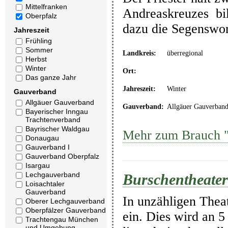
Mittelfranken
Andreaskreuzes bil
Oberpfalz
dazu die Segenswor
Jahreszeit
Frühling
Sommer
Landkreis:
überregional
Herbst
Winter
Ort:
Das ganze Jahr
Jahreszeit:
Winter
Gauverband
Allgäuer Gauverband
Gauverband:
Allgäuer Gauverban
Bayerischer Inngau
Trachtenverband
Bayrischer Waldgau
Mehr zum Brauch "
Donaugau
Gauverband I
Gauverband Oberpfalz
Isargau
Lechgauverband
Burschentheater
Loisachtaler
Gauverband
In unzähligen Thea
Oberer Lechgauverband
Oberpfälzer Gauverband
ein. Dies wird an 5
Trachtengau München
und Umgebung