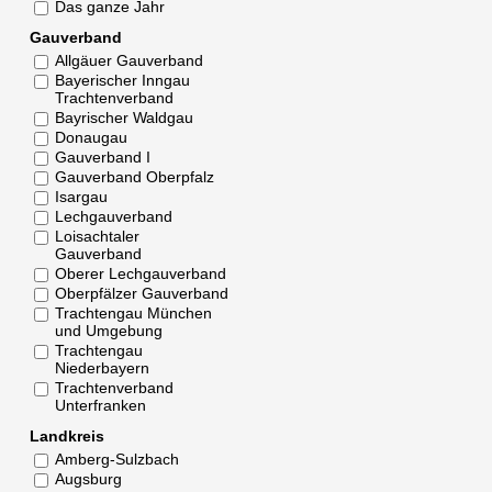
Das ganze Jahr
Gauverband
Allgäuer Gauverband
Bayerischer Inngau
Trachtenverband
Bayrischer Waldgau
Donaugau
Gauverband I
Gauverband Oberpfalz
Isargau
Lechgauverband
Loisachtaler
Gauverband
Oberer Lechgauverband
Oberpfälzer Gauverband
Trachtengau München
und Umgebung
Trachtengau
Niederbayern
Trachtenverband
Unterfranken
Landkreis
Amberg-Sulzbach
Augsburg