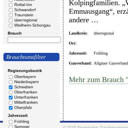
Kolpingfamilien. „
Rottal-Inn
Emmausgang“, erzäh
Schwandorf
Traunstein
andere …
überregional
Weilheim-Schongau
Brauch
Landkreis:
überregional
Ort:
Jahreszeit:
Frühling
Brauchtumsfilter
Gauverband:
Allgäuer Gauverban
Regierungsbezirk
Oberbayern
Mehr zum Brauch 
Niederbayern
Schwaben
Oberfranken
Unterfranken
Mittelfranken
Oberpfalz
Jahreszeit
Frühling
Sommer
© 2018
Bayerischer Trachtenverban