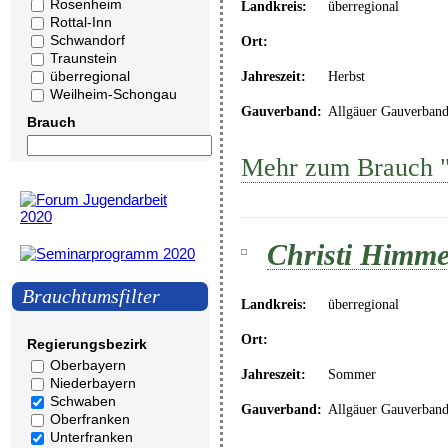
Rosenheim
Landkreis:
überregional
Rottal-Inn
Schwandorf
Ort:
Traunstein
überregional
Jahreszeit:
Herbst
Weilheim-Schongau
Gauverband:
Allgäuer Gauverban
Brauch
Mehr zum Brauch "C
Christi Himmel
Brauchtumsfilter
Landkreis:
überregional
Ort:
Regierungsbezirk
Oberbayern
Jahreszeit:
Sommer
Niederbayern
Schwaben
Gauverband:
Allgäuer Gauverban
Oberfranken
Unterfranken