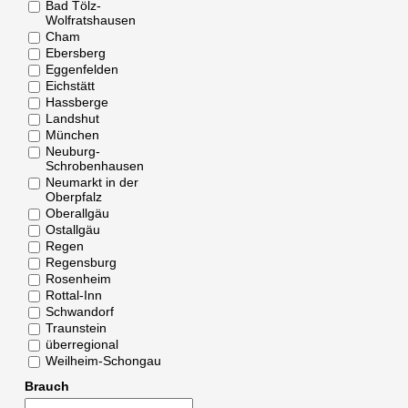
Bad Tölz-
Wolfratshausen
Cham
Ebersberg
Eggenfelden
Eichstätt
Hassberge
Landshut
München
Neuburg-
Schrobenhausen
Neumarkt in der
Oberpfalz
Oberallgäu
Ostallgäu
Regen
Regensburg
Rosenheim
Rottal-Inn
Schwandorf
Traunstein
überregional
Weilheim-Schongau
Brauch