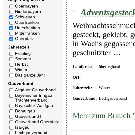
Oberbayern
Adventsgestec
Niederbayern
Schwaben
Oberfranken
Weihnachtsschmuck
Unterfranken
gesteckt, geklebt, 
Mittelfranken
Oberpfalz
in Wachs gegossener
Jahreszeit
geschnitzter …
Frühling
Sommer
Herbst
Landkreis:
überregional
Winter
Das ganze Jahr
Ort:
Gauverband
Jahreszeit:
Winter
Allgäuer Gauverband
Bayerischer Inngau
Gauverband:
Lechgauverband
Trachtenverband
Bayrischer Waldgau
Donaugau
Mehr zum Brauch "
Gauverband I
Gauverband Oberpfalz
Isargau
Lechgauverband