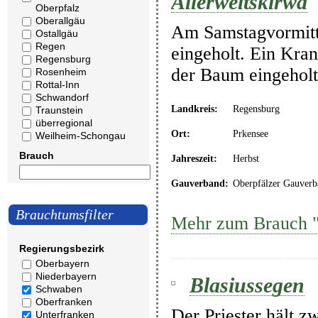
Allerweltskirwa
Oberpfalz
Oberallgäu
Am Samstagvormitta
Ostallgäu
Regen
eingeholt. Ein Kra
Regensburg
der Baum eingeholt
Rosenheim
Rottal-Inn
Schwandorf
Landkreis:
Regensburg
Traunstein
überregional
Ort:
Prkensee
Weilheim-Schongau
Brauch
Jahreszeit:
Herbst
Gauverband:
Oberpfälzer Gauverb
Brauchtumsfilter
Mehr zum Brauch "
Regierungsbezirk
Oberbayern
Niederbayern
Blasiussegen
Schwaben
Oberfranken
Der Priester hält z
Unterfranken