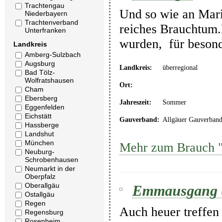
Trachtengau
Und so wie an Maria
Niederbayern
Trachtenverband
reiches Brauchtum.M
Unterfranken
wurden, für besond
Landkreis
Amberg-Sulzbach
Augsburg
Landkreis:
überregional
Bad Tölz-
Wolfratshausen
Ort:
Cham
Ebersberg
Jahreszeit:
Sommer
Eggenfelden
Eichstätt
Gauverband:
Allgäuer Gauverban
Hassberge
Landshut
München
Mehr zum Brauch "
Neuburg-
Schrobenhausen
Neumarkt in der
Oberpfalz
Oberallgäu
Emmausgang a
Ostallgäu
Regen
Auch heuer treffen 
Regensburg
Rosenheim