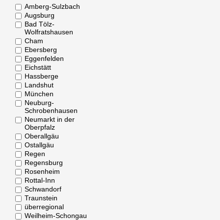
Amberg-Sulzbach
Augsburg
Bad Tölz-
Wolfratshausen
Cham
Ebersberg
Eggenfelden
Eichstätt
Hassberge
Landshut
München
Neuburg-
Schrobenhausen
Neumarkt in der
Oberpfalz
Oberallgäu
Ostallgäu
Regen
Regensburg
Rosenheim
Rottal-Inn
Schwandorf
Traunstein
überregional
Weilheim-Schongau