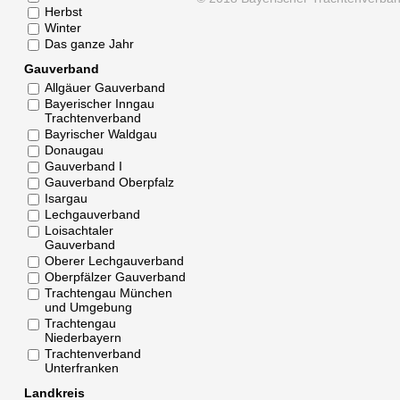
Herbst
Winter
Das ganze Jahr
Gauverband
Allgäuer Gauverband
Bayerischer Inngau
Trachtenverband
Bayrischer Waldgau
Donaugau
Gauverband I
Gauverband Oberpfalz
Isargau
Lechgauverband
Loisachtaler
Gauverband
Oberer Lechgauverband
Oberpfälzer Gauverband
Trachtengau München
und Umgebung
Trachtengau
Niederbayern
Trachtenverband
Unterfranken
Landkreis