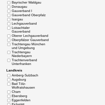
Bayrischer Waldgau
Donaugau
Gauverband I
Gauverband Oberpfalz
Isargau
Lechgauverband
Loisachtaler
Gauverband
Oberer Lechgauverband
Oberpfälzer Gauverband
Trachtengau München
und Umgebung
Trachtengau
Niederbayern
Trachtenverband
Unterfranken
Landkreis
Amberg-Sulzbach
Augsburg
Bad Tölz-
Wolfratshausen
Cham
Ebersberg
Eggenfelden
Eichstätt