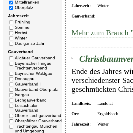
Mittelfranken
Jahreszeit:
Winter
Oberpfalz
Jahreszeit
Gauverband:
Frühling
Sommer
Mehr zum Brauch "C
Herbst
Winter
Das ganze Jahr
Gauverband
Christbaumver
Allgäuer Gauverband
Bayerischer Inngau
Trachtenverband
Ende des Jahres wi
Bayrischer Waldgau
verschiedenster Sa
Donaugau
Gauverband I
geschmückten Chris
Gauverband Oberpfalz
Isargau
Lechgauverband
Landkreis:
Landshut
Loisachtaler
Gauverband
Ort:
Ergoldsbach
Oberer Lechgauverband
Oberpfälzer Gauverband
Jahreszeit:
Winter
Trachtengau München
und Umgebung