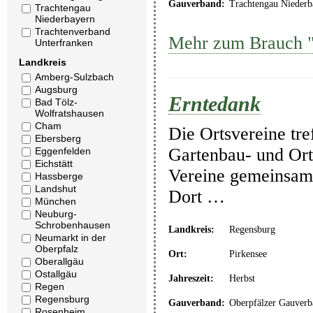
Gauverband:
Trachtengau Niederb
Trachtengau
Niederbayern
Trachtenverband
Mehr zum Brauch "
Unterfranken
Landkreis
Amberg-Sulzbach
Augsburg
Erntedank
Bad Tölz-
Wolfratshausen
Cham
Die Ortsvereine tre
Ebersberg
Gartenbau- und Ort
Eggenfelden
Eichstätt
Vereine gemeinsam 
Hassberge
Landshut
Dort …
München
Neuburg-
Schrobenhausen
Landkreis:
Regensburg
Neumarkt in der
Oberpfalz
Ort:
Pirkensee
Oberallgäu
Ostallgäu
Jahreszeit:
Herbst
Regen
Regensburg
Gauverband:
Oberpfälzer Gauverb
Rosenheim