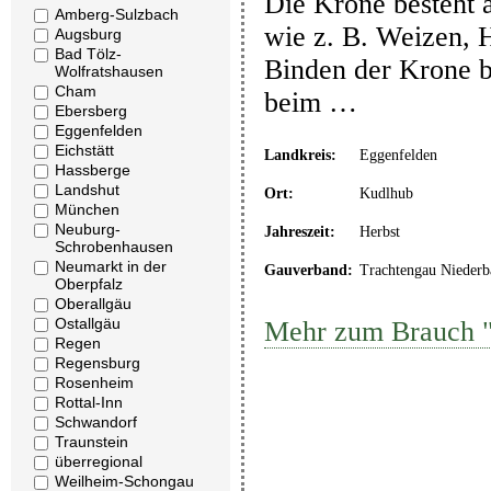
Die Krone besteht 
Amberg-Sulzbach
wie z. B. Weizen, 
Augsburg
Bad Tölz-
Binden der Krone b
Wolfratshausen
Cham
beim …
Ebersberg
Eggenfelden
Eichstätt
Landkreis:
Eggenfelden
Hassberge
Landshut
Ort:
Kudlhub
München
Neuburg-
Jahreszeit:
Herbst
Schrobenhausen
Neumarkt in der
Gauverband:
Trachtengau Niederb
Oberpfalz
Oberallgäu
Ostallgäu
Mehr zum Brauch "
Regen
Regensburg
Rosenheim
Rottal-Inn
Schwandorf
Traunstein
überregional
Weilheim-Schongau