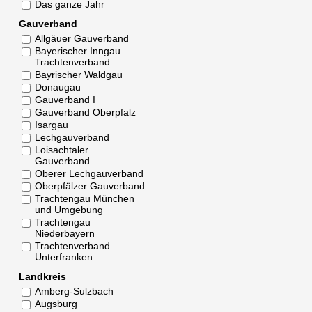
Das ganze Jahr
Gauverband
Allgäuer Gauverband
Bayerischer Inngau
Trachtenverband
Bayrischer Waldgau
Donaugau
Gauverband I
Gauverband Oberpfalz
Isargau
Lechgauverband
Loisachtaler
Gauverband
Oberer Lechgauverband
Oberpfälzer Gauverband
Trachtengau München
und Umgebung
Trachtengau
Niederbayern
Trachtenverband
Unterfranken
Landkreis
Amberg-Sulzbach
Augsburg