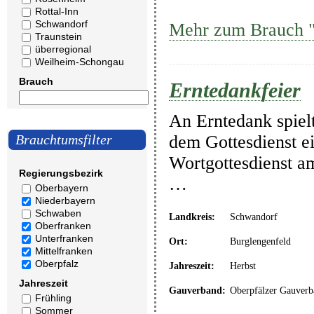
Rottal-Inn
Schwandorf
Mehr zum Brauch "
Traunstein
überregional
Weilheim-Schongau
Brauch
Erntedankfeier
An Erntedank spielt
dem Gottesdienst ei
Brauchtumsfilter
Wortgottesdienst am
Regierungsbezirk
…
Oberbayern
Niederbayern
Schwaben
Landkreis:
Schwandorf
Oberfranken
Unterfranken
Ort:
Burglengenfeld
Mittelfranken
Oberpfalz
Jahreszeit:
Herbst
Jahreszeit
Gauverband:
Oberpfälzer Gauverb
Frühling
Sommer