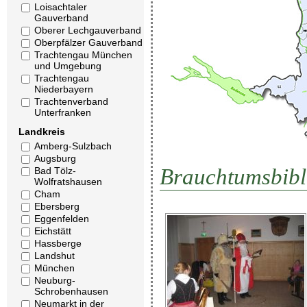
Loisachtaler
Gauverband
Oberer Lechgauverband
Oberpfälzer Gauverband
Trachtengau München
und Umgebung
Trachtengau
Niederbayern
Trachtenverband
Unterfranken
Landkreis
Amberg-Sulzbach
Augsburg
Brauchtumsbibl
Bad Tölz-
Wolfratshausen
Cham
Ebersberg
Eggenfelden
Eichstätt
Hassberge
Landshut
München
Neuburg-
Schrobenhausen
Neumarkt in der