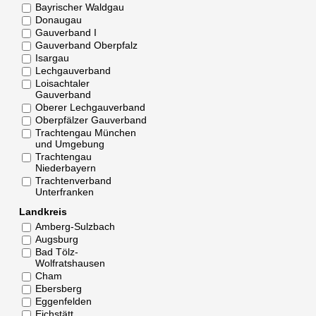
Bayrischer Waldgau
Donaugau
Gauverband I
Gauverband Oberpfalz
Isargau
Lechgauverband
Loisachtaler
Gauverband
Oberer Lechgauverband
Oberpfälzer Gauverband
Trachtengau München
und Umgebung
Trachtengau
Niederbayern
Trachtenverband
Unterfranken
Landkreis
Amberg-Sulzbach
Augsburg
Bad Tölz-
Wolfratshausen
Cham
Ebersberg
Eggenfelden
Eichstätt