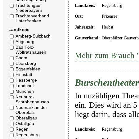
Trachtengau
Landkreis:
Regensburg
Niederbayern
Trachtenverband
Ort:
Prkensee
Unterfranken
Jahreszeit:
Herbst
Landkreis
Amberg-Sulzbach
Gauverband:
Oberpfälzer Gauverb
Augsburg
Bad Tölz-
Wolfratshausen
Mehr zum Brauch "
Cham
Ebersberg
Eggenfelden
Eichstätt
Burschentheater
Hassberge
Landshut
München
In unzähligen Thea
Neuburg-
Schrobenhausen
ein. Dies wird an 5
Neumarkt in der
Oberpfalz
liegt darin, dass a
Oberallgäu
Ostallgäu
Regen
Landkreis:
Regensburg
Regensburg