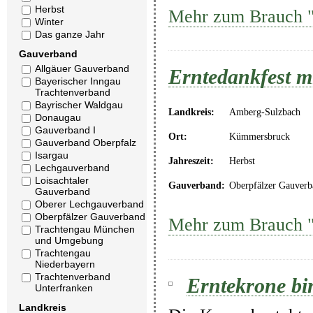
Herbst
Mehr zum Brauch "
Winter
Das ganze Jahr
Gauverband
Allgäuer Gauverband
Erntedankfest m
Bayerischer Inngau
Trachtenverband
Bayrischer Waldgau
Landkreis:
Amberg-Sulzbach
Donaugau
Gauverband I
Ort:
Kümmersbruck
Gauverband Oberpfalz
Isargau
Jahreszeit:
Herbst
Lechgauverband
Loisachtaler
Gauverband:
Oberpfälzer Gauverb
Gauverband
Oberer Lechgauverband
Oberpfälzer Gauverband
Mehr zum Brauch "
Trachtengau München
und Umgebung
Trachtengau
Niederbayern
Trachtenverband
Erntekrone bi
Unterfranken
Landkreis