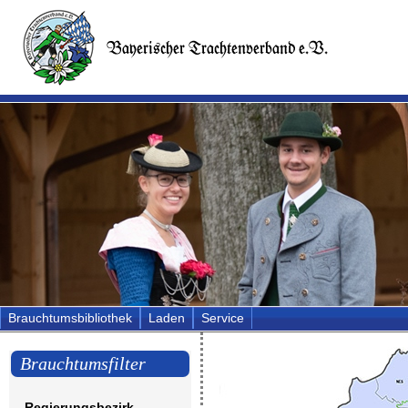
Brauchtumsbibliothek
Laden
Service
Brauchtumsfilter
Regierungsbezirk