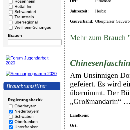
Ort:
Pirkensee
Rosenheim
Rottal-Inn
Jahreszeit:
Herbst
Schwandorf
Traunstein
Gauverband:
Oberpfälzer Gauverb
überregional
Weilheim-Schongau
Brauch
Mehr zum Brauch "
Chinesenfasching
Am Unsinnigen Donn
gefeiert. Es wird e
Brauchtumsfilter
übernimmt. Der Bür
„Großmandarin“ 
Regierungsbezirk
Oberbayern
Niederbayern
Landkreis:
Schwaben
Oberfranken
Ort:
Unterfranken