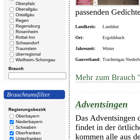
Oberpfalz
Oberallgäu
passenden Gedicht
Ostallgäu
Regen
Regensburg
Landkreis:
Landshut
Rosenheim
Rottal-Inn
Ort:
Ergoldsbach
Schwandorf
Traunstein
Jahreszeit:
Winter
überregional
Weilheim-Schongau
Gauverband:
Trachtengau Niederb
Brauch
Mehr zum Brauch "
Brauchtumsfilter
Adventsingen
Regierungsbezirk
Das Adventsingen d
Oberbayern
Niederbayern
findet in der örtli
Schwaben
Oberfranken
kommen alle aus d
Unterfranken