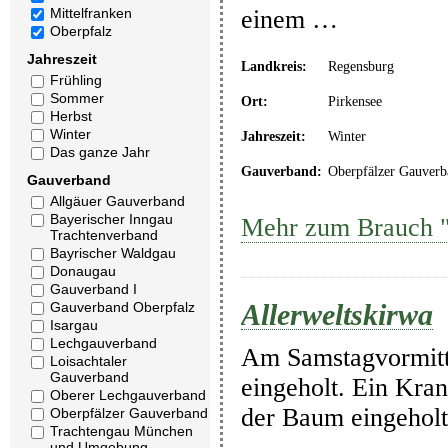
einem …
Mittelfranken
Oberpfalz
Jahreszeit
Landkreis:
Regensburg
Frühling
Sommer
Ort:
Pirkensee
Herbst
Winter
Jahreszeit:
Winter
Das ganze Jahr
Gauverband:
Oberpfälzer Gauverb
Gauverband
Allgäuer Gauverband
Bayerischer Inngau
Mehr zum Brauch "
Trachtenverband
Bayrischer Waldgau
Donaugau
Gauverband I
Allerweltskirwa
Gauverband Oberpfalz
Isargau
Lechgauverband
Am Samstagvormitta
Loisachtaler
Gauverband
eingeholt. Ein Kra
Oberer Lechgauverband
der Baum eingeholt
Oberpfälzer Gauverband
Trachtengau München
und Umgebung