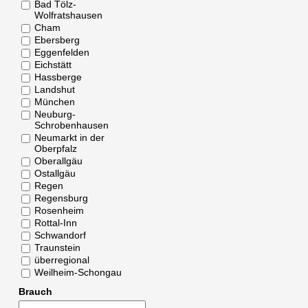
Bad Tölz-
Wolfratshausen
Cham
Ebersberg
Eggenfelden
Eichstätt
Hassberge
Landshut
München
Neuburg-
Schrobenhausen
Neumarkt in der
Oberpfalz
Oberallgäu
Ostallgäu
Regen
Regensburg
Rosenheim
Rottal-Inn
Schwandorf
Traunstein
überregional
Weilheim-Schongau
Brauch