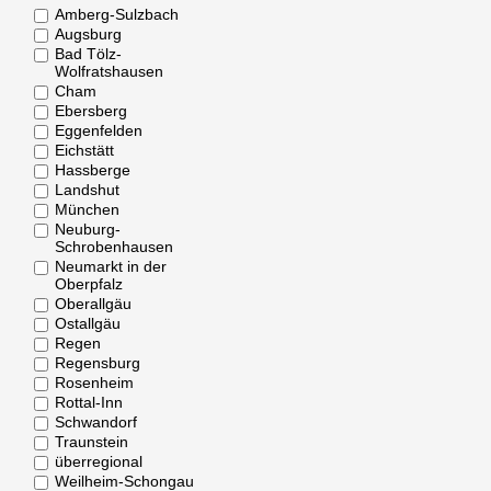
Amberg-Sulzbach
Augsburg
Bad Tölz-
Wolfratshausen
Cham
Ebersberg
Eggenfelden
Eichstätt
Hassberge
Landshut
München
Neuburg-
Schrobenhausen
Neumarkt in der
Oberpfalz
Oberallgäu
Ostallgäu
Regen
Regensburg
Rosenheim
Rottal-Inn
Schwandorf
Traunstein
überregional
Weilheim-Schongau