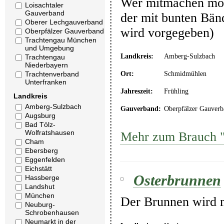
Wer mitmachen möch
Loisachtaler
Gauverband
der mit bunten Bänd
Oberer Lechgauverband
wird vorgegeben) 
Oberpfälzer Gauverband
Trachtengau München
und Umgebung
Landkreis:
Amberg-Sulzbach
Trachtengau
Niederbayern
Trachtenverband
Ort:
Schmidmühlen
Unterfranken
Jahreszeit:
Frühling
Landkreis
Amberg-Sulzbach
Gauverband:
Oberpfälzer Gauverb
Augsburg
Bad Tölz-
Wolfratshausen
Mehr zum Brauch "
Cham
Ebersberg
Eggenfelden
Eichstätt
Osterbrunnen
Hassberge
Landshut
München
Der Brunnen wird m
Neuburg-
Schrobenhausen
Neumarkt in der