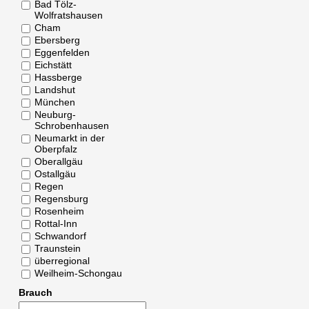
Bad Tölz-
Wolfratshausen
Cham
Ebersberg
Eggenfelden
Eichstätt
Hassberge
Landshut
München
Neuburg-
Schrobenhausen
Neumarkt in der
Oberpfalz
Oberallgäu
Ostallgäu
Regen
Regensburg
Rosenheim
Rottal-Inn
Schwandorf
Traunstein
überregional
Weilheim-Schongau
Brauch