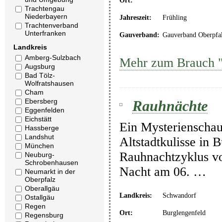
Ort:
Trachtengau
Niederbayern
Jahreszeit:
Frühling
Trachtenverband
Unterfranken
Gauverband:
Gauverband Oberpfa
Landkreis
Amberg-Sulzbach
Mehr zum Brauch "
Augsburg
Bad Tölz-
Wolfratshausen
Cham
Ebersberg
Rauhnächte
Eggenfelden
Eichstätt
Ein Mysterienschau
Hassberge
Landshut
Altstadtkulisse in
München
Rauhnachtzyklus vo
Neuburg-
Schrobenhausen
Nacht am 06. …
Neumarkt in der
Oberpfalz
Oberallgäu
Landkreis:
Schwandorf
Ostallgäu
Regen
Ort:
Burglengenfeld
Regensburg