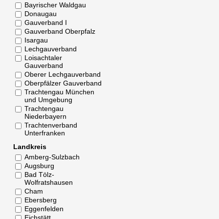
Bayrischer Waldgau
Donaugau
Gauverband I
Gauverband Oberpfalz
Isargau
Lechgauverband
Loisachtaler
Gauverband
Oberer Lechgauverband
Oberpfälzer Gauverband
Trachtengau München
und Umgebung
Trachtengau
Niederbayern
Trachtenverband
Unterfranken
Landkreis
Amberg-Sulzbach
Augsburg
Bad Tölz-
Wolfratshausen
Cham
Ebersberg
Eggenfelden
Eichstätt