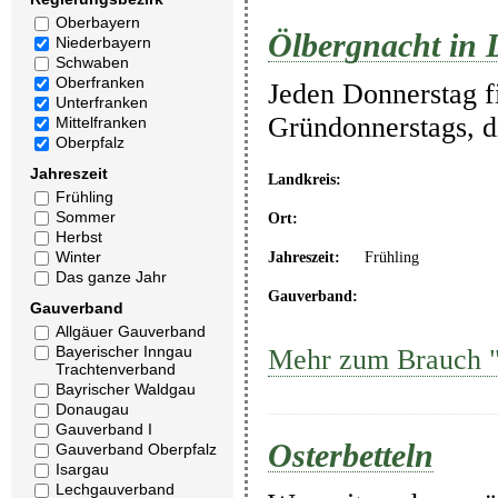
Oberbayern
Ölbergnacht in D
Niederbayern
Schwaben
Oberfranken
Jeden Donnerstag f
Unterfranken
Gründonnerstags, di
Mittelfranken
Oberpfalz
Jahreszeit
Landkreis:
Frühling
Sommer
Ort:
Herbst
Winter
Jahreszeit:
Frühling
Das ganze Jahr
Gauverband:
Gauverband
Allgäuer Gauverband
Bayerischer Inngau
Mehr zum Brauch "Ö
Trachtenverband
Bayrischer Waldgau
Donaugau
Gauverband I
Osterbetteln
Gauverband Oberpfalz
Isargau
Lechgauverband