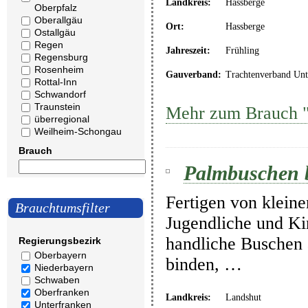
Landkreis:
Hassberge
Oberpfalz
Oberallgäu
Ort:
Hassberge
Ostallgäu
Regen
Jahreszeit:
Frühling
Regensburg
Rosenheim
Gauverband:
Trachtenverband Unt
Rottal-Inn
Schwandorf
Traunstein
Mehr zum Brauch "
überregional
Weilheim-Schongau
Brauch
Palmbuschen 
Fertigen von klein
Brauchtumsfilter
Jugendliche und K
handliche Buschen
Regierungsbezirk
Oberbayern
binden, …
Niederbayern
Schwaben
Oberfranken
Landkreis:
Landshut
Unterfranken