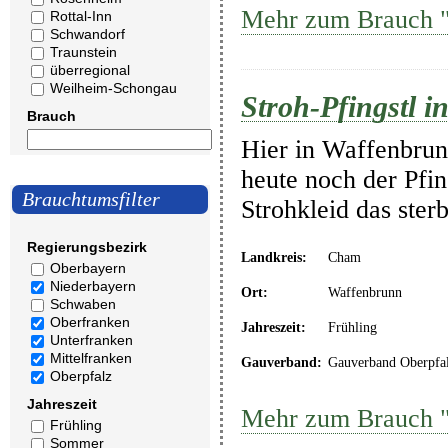
Mehr zum Brauch "
Rottal-Inn
Schwandorf
Traunstein
überregional
Weilheim-Schongau
Stroh-Pfingstl 
Brauch
Hier in Waffenbrun
heute noch der Pfin
Brauchtumsfilter
Strohkleid das ste
Regierungsbezirk
Landkreis:
Cham
Oberbayern
Niederbayern
Ort:
Waffenbrunn
Schwaben
Oberfranken
Jahreszeit:
Frühling
Unterfranken
Mittelfranken
Gauverband:
Gauverband Oberpfa
Oberpfalz
Jahreszeit
Mehr zum Brauch "S
Frühling
Sommer