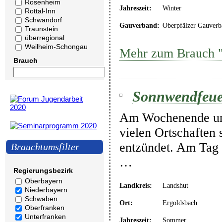
Rosenheim
Jahreszeit:
Winter
Rottal-Inn
Schwandorf
Gauverband:
Oberpfälzer Gauverb
Traunstein
überregional
Weilheim-Schongau
Mehr zum Brauch 
Brauch
Sonnwendfeue
Am Wochenende um
vielen Ortschaften
entzündet. Am Tag d
Brauchtumsfilter
…
Regierungsbezirk
Oberbayern
Landkreis:
Landshut
Niederbayern
Schwaben
Ort:
Ergoldsbach
Oberfranken
Unterfranken
Jahreszeit:
Sommer