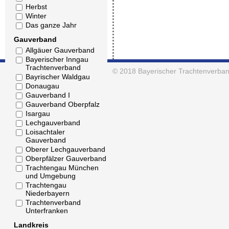
Herbst
Winter
Das ganze Jahr
Gauverband
Allgäuer Gauverband
Bayerischer Inngau
Trachtenverband
© 2018
Bayerischer Trachtenverban
Bayrischer Waldgau
Donaugau
Gauverband I
Gauverband Oberpfalz
Isargau
Lechgauverband
Loisachtaler
Gauverband
Oberer Lechgauverband
Oberpfälzer Gauverband
Trachtengau München
und Umgebung
Trachtengau
Niederbayern
Trachtenverband
Unterfranken
Landkreis