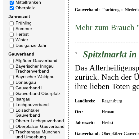
Mittelfranken
Oberpfalz
Gauverband:
Trachtengau Niederb
Jahreszeit
Frühling
Mehr zum Brauch 
Sommer
Herbst
Winter
Das ganze Jahr
Spitzlmarkt i
Gauverband
Allgäuer Gauverband
Das Allerheiligensp
Bayerischer Inngau
Trachtenverband
zurück. Nach der Ü
Bayrischer Waldgau
Donaugau
ihre lieben Toten g
Gauverband I
Gauverband Oberpfalz
Isargau
Landkreis:
Regensburg
Lechgauverband
Loisachtaler
Ort:
Hemau
Gauverband
Oberer Lechgauverband
Jahreszeit:
Herbst
Oberpfälzer Gauverband
Trachtengau München
Gauverband:
Oberpfälzer Gauverb
und Umgebung