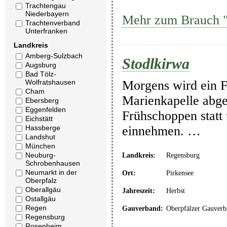
Trachtengau
Niederbayern
Mehr zum Brauch "
Trachtenverband
Unterfranken
Landkreis
Amberg-Sulzbach
Stodlkirwa
Augsburg
Bad Tölz-
Wolfratshausen
Morgens wird ein Fe
Cham
Marienkapelle abge
Ebersberg
Eggenfelden
Frühschoppen statt
Eichstätt
Hassberge
einnehmen. …
Landshut
München
Neuburg-
Landkreis:
Regensburg
Schrobenhausen
Neumarkt in der
Ort:
Pirkensee
Oberpfalz
Oberallgäu
Jahreszeit:
Herbst
Ostallgäu
Regen
Gauverband:
Oberpfälzer Gauverb
Regensburg
Rosenheim