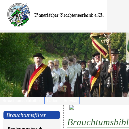
Brauchtumsbibliothek
Laden
Service
Brauchtumsfilter
Brauchtumsbibl
Regierungsbezirk