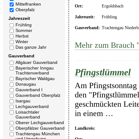
Mittelfranken
Ort:
Ergoldsbach
Oberpfalz
Jahreszeit:
Frühling
Jahreszeit
Frühling
Gauverband:
Trachtengau Niederb
Sommer
Herbst
Winter
Mehr zum Brauch "
Das ganze Jahr
Gauverband
Allgäuer Gauverband
Bayerischer Inngau
Pfingstlümmel
Trachtenverband
Bayrischer Waldgau
Am Pfingstsonntag 
Donaugau
Gauverband I
den "Pfingstlümmel
Gauverband Oberpfalz
Isargau
geschmückten Leite
Lechgauverband
in einem …
Loisachtaler
Gauverband
Oberer Lechgauverband
Oberpfälzer Gauverband
Landkreis:
Trachtengau München
und Umgebung