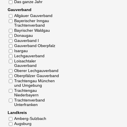
Das ganze Jahr
Gauverband
Allgäuer Gauverband
Bayerischer Inngau
Trachtenverband
Bayrischer Waldgau
Donaugau
Gauverband I
Gauverband Oberpfalz
Isargau
Lechgauverband
Loisachtaler
Gauverband
Oberer Lechgauverband
Oberpfälzer Gauverband
Trachtengau München
und Umgebung
Trachtengau
Niederbayern
Trachtenverband
Unterfranken
Landkreis
Amberg-Sulzbach
Augsburg