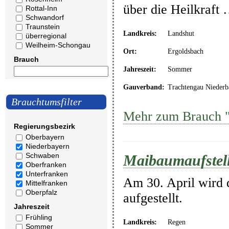
über die Heilkraft
Rottal-Inn
Schwandorf
Traunstein
Landkreis:
Landshut
überregional
Weilheim-Schongau
Ort:
Ergoldsbach
Brauch
Jahreszeit:
Sommer
Gauverband:
Trachtengau Niederb
Brauchtumsfilter
Mehr zum Brauch "
Regierungsbezirk
Oberbayern
Niederbayern
Schwaben
Maibaumaufstel
Oberfranken
Unterfranken
Am 30. April wird
Mittelfranken
Oberpfalz
aufgestellt.
Jahreszeit
Frühling
Landkreis:
Regen
Sommer