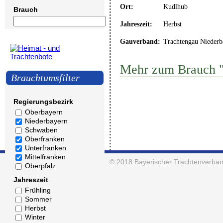
Ort:
Kudlhub
Brauch
Jahreszeit:
Herbst
Gauverband:
Trachtengau Niederb
Mehr zum Brauch "
Brauchtumsfilter
Regierungsbezirk
Oberbayern
Niederbayern
Schwaben
Oberfranken
Unterfranken
Mittelfranken
© 2018
Bayerischer Trachtenverban
Oberpfalz
Jahreszeit
Frühling
Sommer
Herbst
Winter