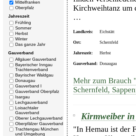
Mittelfranken
Kirchweihtanz um 
Oberpfalz
…
Jahreszeit
Frühling
Sommer
Landkreis:
Eichstätt
Herbst
Winter
Ort:
Schernfeld
Das ganze Jahr
Gauverband
Jahreszeit:
Herbst
Allgäuer Gauverband
Gauverband:
Donaugau
Bayerischer Inngau
Trachtenverband
Bayrischer Waldgau
Mehr zum Brauch "K
Donaugau
Gauverband I
Schernfeld, Sappen
Gauverband Oberpfalz
Isargau
Lechgauverband
Loisachtaler
Gauverband
Kirmweiber i
Oberer Lechgauverband
Oberpfälzer Gauverband
"In Hemau ist der F
Trachtengau München
und Umgebung