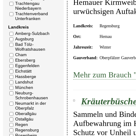
Hemauer Kirmweiber
Trachtengau
Niederbayern
urwüchsigen Auftakt
Trachtenverband
Unterfranken
Landkreis:
Regensburg
Landkreis
Amberg-Sulzbach
Ort:
Hemau
Augsburg
Bad Tölz-
Jahreszeit:
Winter
Wolfratshausen
Cham
Gauverband:
Oberpfälzer Gauverb
Ebersberg
Eggenfelden
Eichstätt
Mehr zum Brauch 
Hassberge
Landshut
München
Neuburg-
Schrobenhausen
Kräuterbüsche
Neumarkt in der
Oberpfalz
Sammeln und Binden
Oberallgäu
Ostallgäu
Aufbewahrung im H
Regen
Regensburg
Schutz vor Unheil
Rosenheim