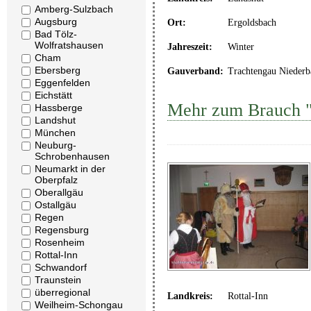
Amberg-Sulzbach
Augsburg
Ort:
Ergoldsbach
Bad Tölz-
Wolfratshausen
Jahreszeit:
Winter
Cham
Ebersberg
Gauverband:
Trachtengau Niederb
Eggenfelden
Eichstätt
Mehr zum Brauch "
Hassberge
Landshut
München
Neuburg-
Schrobenhausen
Neumarkt in der
Oberpfalz
Oberallgäu
Ostallgäu
Regen
Regensburg
Rosenheim
Rottal-Inn
Schwandorf
Traunstein
überregional
Landkreis:
Rottal-Inn
Weilheim-Schongau