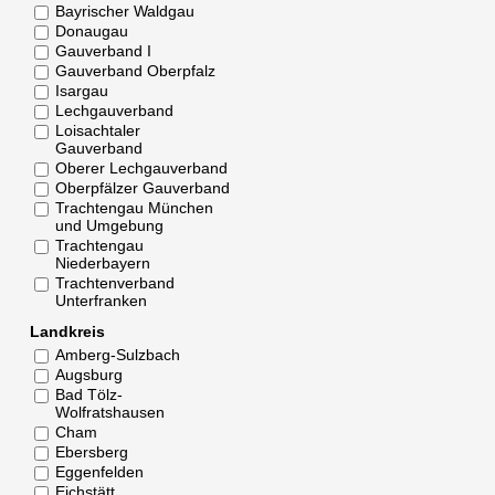
Bayrischer Waldgau
Donaugau
Gauverband I
Gauverband Oberpfalz
Isargau
Lechgauverband
Loisachtaler
Gauverband
Oberer Lechgauverband
Oberpfälzer Gauverband
Trachtengau München
und Umgebung
Trachtengau
Niederbayern
Trachtenverband
Unterfranken
Landkreis
Amberg-Sulzbach
Augsburg
Bad Tölz-
Wolfratshausen
Cham
Ebersberg
Eggenfelden
Eichstätt