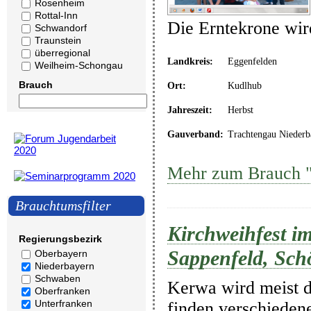
Rosenheim
Rottal-Inn
Die Erntekrone wi
Schwandorf
Traunstein
überregional
Landkreis:
Eggenfelden
Weilheim-Schongau
Brauch
Ort:
Kudlhub
Jahreszeit:
Herbst
Gauverband:
Trachtengau Niederb
Mehr zum Brauch "
Brauchtumsfilter
Kirchweihfest im
Regierungsbezirk
Sappenfeld, Sch
Oberbayern
Niederbayern
Schwaben
Kerwa wird meist 
Oberfranken
Unterfranken
finden verschiedene