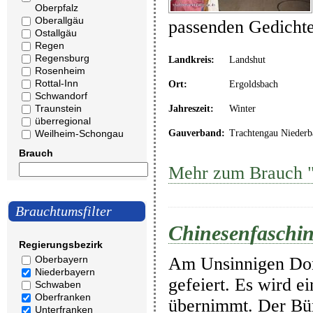
Oberpfalz
Oberallgäu
passenden Gedicht
Ostallgäu
Regen
Regensburg
Landkreis:
Landshut
Rosenheim
Rottal-Inn
Ort:
Ergoldsbach
Schwandorf
Traunstein
Jahreszeit:
Winter
überregional
Weilheim-Schongau
Gauverband:
Trachtengau Niederb
Brauch
Mehr zum Brauch "
Brauchtumsfilter
Chinesenfasching
Regierungsbezirk
Am Unsinnigen Donn
Oberbayern
Niederbayern
gefeiert. Es wird e
Schwaben
Oberfranken
übernimmt. Der Bür
Unterfranken