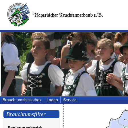
Brauchtumsbibliothek
Laden
Service
Brauchtumsfilter
Regierungsbezirk