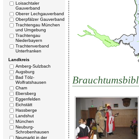
Loisachtaler
Gauverband
Oberer Lechgauverband
Oberpfälzer Gauverband
Trachtengau München
und Umgebung
Trachtengau
Niederbayern
Trachtenverband
Unterfranken
Landkreis
Amberg-Sulzbach
Augsburg
Brauchtumsbibl
Bad Tölz-
Wolfratshausen
Cham
Ebersberg
Eggenfelden
Eichstätt
Hassberge
Landshut
München
Neuburg-
Schrobenhausen
Neumarkt in der