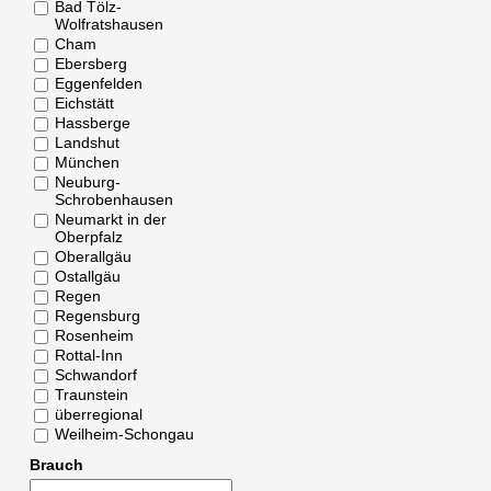
Bad Tölz-
Wolfratshausen
Cham
Ebersberg
Eggenfelden
Eichstätt
Hassberge
Landshut
München
Neuburg-
Schrobenhausen
Neumarkt in der
Oberpfalz
Oberallgäu
Ostallgäu
Regen
Regensburg
Rosenheim
Rottal-Inn
Schwandorf
Traunstein
überregional
Weilheim-Schongau
Brauch