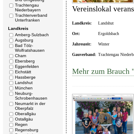
Trachtengau
Vereinslokal veranst
Niederbayern
Trachtenverband
Unterfranken
Landkreis:
Landshut
Landkreis
Ort:
Ergoldsbach
Amberg-Sulzbach
Augsburg
Jahreszeit:
Winter
Bad Tölz-
Wolfratshausen
Gauverband:
Trachtengau Niederb
Cham
Ebersberg
Eggenfelden
Mehr zum Brauch "
Eichstätt
Hassberge
Landshut
München
Neuburg-
Schrobenhausen
Neumarkt in der
Oberpfalz
Oberallgäu
Ostallgäu
Regen
Regensburg