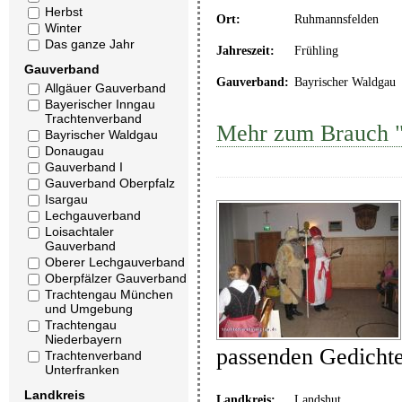
Herbst
Ort:
Ruhmannsfelden
Winter
Das ganze Jahr
Jahreszeit:
Frühling
Gauverband
Gauverband:
Bayrischer Waldgau
Allgäuer Gauverband
Bayerischer Inngau
Trachtenverband
Mehr zum Brauch "
Bayrischer Waldgau
Donaugau
Gauverband I
Gauverband Oberpfalz
Isargau
Lechgauverband
Loisachtaler
Gauverband
Oberer Lechgauverband
Oberpfälzer Gauverband
Trachtengau München
und Umgebung
Trachtengau
Niederbayern
passenden Gedicht
Trachtenverband
Unterfranken
Landkreis
Landkreis:
Landshut