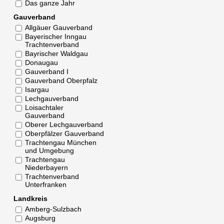
Das ganze Jahr
Gauverband
Allgäuer Gauverband
Bayerischer Inngau
Trachtenverband
Bayrischer Waldgau
Donaugau
Gauverband I
Gauverband Oberpfalz
Isargau
Lechgauverband
Loisachtaler
Gauverband
Oberer Lechgauverband
Oberpfälzer Gauverband
Trachtengau München
und Umgebung
Trachtengau
Niederbayern
Trachtenverband
Unterfranken
Landkreis
Amberg-Sulzbach
Augsburg