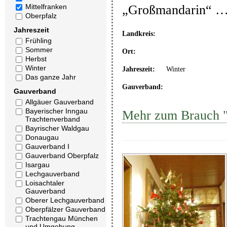
„Großmandarin“ 
Mittelfranken
Oberpfalz
Jahreszeit
Landkreis:
Frühling
Sommer
Ort:
Herbst
Winter
Jahreszeit:
Winter
Das ganze Jahr
Gauverband:
Gauverband
Allgäuer Gauverband
Bayerischer Inngau
Mehr zum Brauch "C
Trachtenverband
Bayrischer Waldgau
Donaugau
Gauverband I
Gauverband Oberpfalz
Isargau
Lechgauverband
Loisachtaler
Gauverband
Oberer Lechgauverband
Oberpfälzer Gauverband
Trachtengau München
und Umgebung