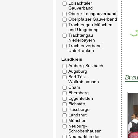
Loisachtaler
Gauverband
Oberer Lechgauverband
Oberpfälzer Gauverband
Trachtengau München
und Umgebung
Trachtengau
Niederbayern
Trachtenverband
Unterfranken
Landkreis
Amberg-Sulzbach
Augsburg
Brau
Bad Tölz-
Wolfratshausen
Cham
Ebersberg
Eggenfelden
Eichstätt
Hassberge
Landshut
München
Neuburg-
Schrobenhausen
Neumarkt in der