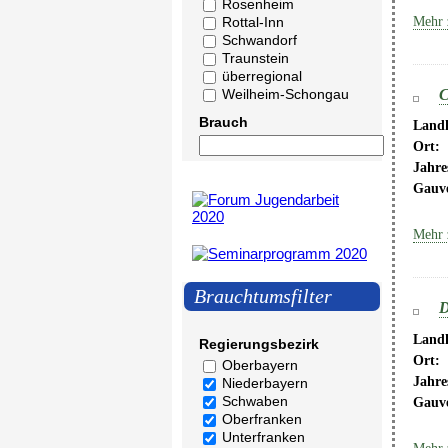
Rosenheim
Mehr 
Rottal-Inn
Schwandorf
Traunstein
überregional
C
Weilheim-Schongau
Brauch
Landk
Ort:
Jahre
Gauv
Mehr 
Brauchtumsfilter
D
Landk
Regierungsbezirk
Ort:
Oberbayern
Jahre
Niederbayern
Schwaben
Gauv
Oberfranken
Unterfranken