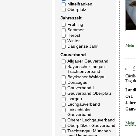
Mittelfranken
Oberpfalz
Jahreszeit
Frühling
Sommer
Herbst
Winter
Mehr 
Das ganze Jahr
Gauverband
Allgäuer Gauverband
Bayerischer Inngau
C
Trachtenverband
Cäcili
Bayrischer Waldgau
Tag d
Donaugau
Gauverband I
Landk
Gauverband Oberpfalz
Ort:
Isargau
Jahre
Lechgauverband
Gauv
Loisachtaler
Gauverband
Oberer Lechgauverband
Mehr 
Oberpfälzer Gauverband
Trachtengau München
und Umgebung