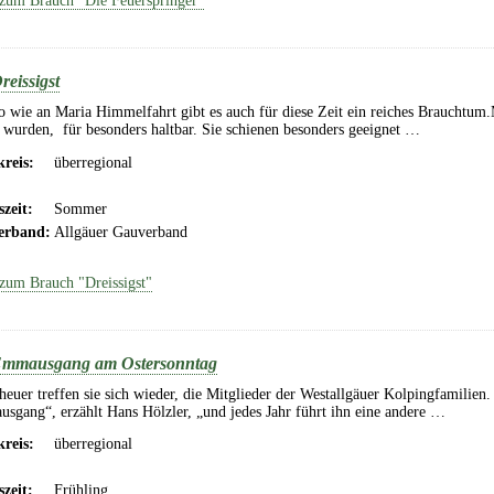
zum Brauch "Die Feuerspringer"
reissigst
 wie an Maria Himmelfahrt gibt es auch für diese Zeit ein reiches Brauchtum.M
 wurden, für besonders haltbar. Sie schienen besonders geeignet …
reis:
überregional
szeit:
Sommer
erband:
Allgäuer Gauverband
zum Brauch "Dreissigst"
mmausgang am Ostersonntag
euer treffen sie sich wieder, die Mitglieder der Westallgäuer Kolpingfamilien
sgang“, erzählt Hans Hölzler, „und jedes Jahr führt ihn eine andere …
reis:
überregional
szeit:
Frühling