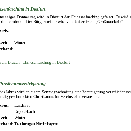
senfasching in Dietfurt
innigen Donnerstag wird in Dietfurt der Chinesenfasching gefeiert. Es wird ei
tadt übernimmt. Der Bürgermeister wird zum kaiserlichen „Großmandarin“ …
reis:
szeit:
Winter
erband:
zum Brauch "Chinesenfasching in Dietfurt"
hristbaumversteigerung
des Jahres wird an einem Sonntagnachmittag eine Versteigerung verschiedenste
ändig geschmückten Christbaums im Vereinslokal veranstaltet.
reis:
Landshut
Ergoldsbach
szeit:
Winter
erband:
Trachtengau Niederbayern