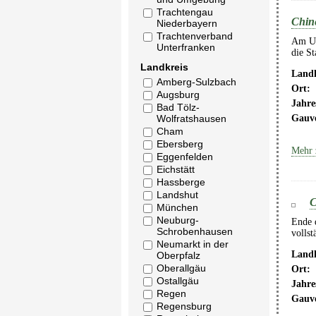
Trachtengau
Chine
Niederbayern
Trachtenverband
Am Uns
Unterfranken
die S
Landkreis
Landk
Amberg-Sulzbach
Ort:
Augsburg
Jahre
Bad Tölz-
Gauv
Wolfratshausen
Cham
Ebersberg
Mehr 
Eggenfelden
Eichstätt
Hassberge
Landshut
C
München
Neuburg-
Ende 
Schrobenhausen
vollst
Neumarkt in der
Landk
Oberpfalz
Oberallgäu
Ort:
Ostallgäu
Jahre
Regen
Gauv
Regensburg