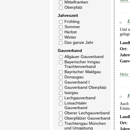
Mehr 
Mittelfranken
Oberpfalz
Jahreszeit
D
Frühling
Sommer
Und so
Herbst
gelegt
Winter
Das ganze Jahr
Landk
Ort:
Gauverband
Jahre
Allgäuer Gauverband
Gauv
Bayerischer Inngau
Trachtenverband
Bayrischer Waldgau
Mehr 
Donaugau
Gauverband I
Gauverband Oberpfalz
Isargau
E
Lechgauverband
Loisachtaler
Auch h
Gauverband
Emmau
Oberer Lechgauverband
Landk
Oberpfälzer Gauverband
Ort:
Trachtengau München
und Umgebung
Jahre