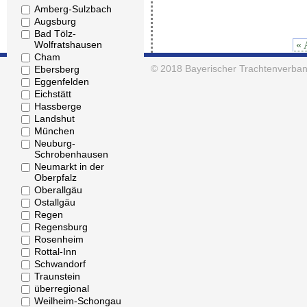
Amberg-Sulzbach
Augsburg
Bad Tölz-
« 
Wolfratshausen
Cham
© 2018
Bayerischer Trachtenverban
Ebersberg
Eggenfelden
Eichstätt
Hassberge
Landshut
München
Neuburg-
Schrobenhausen
Neumarkt in der
Oberpfalz
Oberallgäu
Ostallgäu
Regen
Regensburg
Rosenheim
Rottal-Inn
Schwandorf
Traunstein
überregional
Weilheim-Schongau