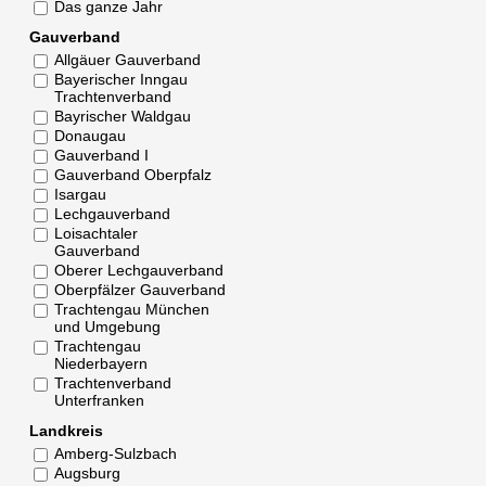
Das ganze Jahr
Gauverband
Allgäuer Gauverband
Bayerischer Inngau
Trachtenverband
Bayrischer Waldgau
Donaugau
Gauverband I
Gauverband Oberpfalz
Isargau
Lechgauverband
Loisachtaler
Gauverband
Oberer Lechgauverband
Oberpfälzer Gauverband
Trachtengau München
und Umgebung
Trachtengau
Niederbayern
Trachtenverband
Unterfranken
Landkreis
Amberg-Sulzbach
Augsburg