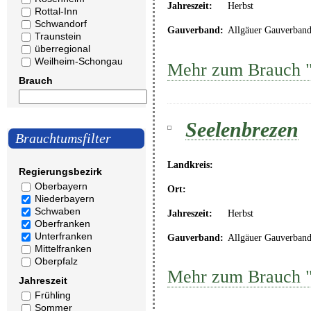
Jahreszeit:
Herbst
Rottal-Inn
Schwandorf
Gauverband:
Allgäuer Gauverban
Traunstein
überregional
Weilheim-Schongau
Mehr zum Brauch 
Brauch
Seelenbrezen
Brauchtumsfilter
Landkreis:
Regierungsbezirk
Oberbayern
Ort:
Niederbayern
Schwaben
Jahreszeit:
Herbst
Oberfranken
Unterfranken
Gauverband:
Allgäuer Gauverban
Mittelfranken
Oberpfalz
Mehr zum Brauch "
Jahreszeit
Frühling
Sommer