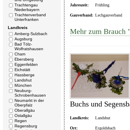
Trachtengau
Jahreszeit:
Frühling
Niederbayern
Trachtenverband
Gauverband:
Lechgauverband
Unterfranken
Landkreis
Mehr zum Brauch "
Amberg-Sulzbach
Augsburg
Bad Tölz-
Wolfratshausen
Cham
Ebersberg
Eggenfelden
Eichstätt
Hassberge
Landshut
München
Neuburg-
Schrobenhausen
Neumarkt in der
Buchs und Segensb
Oberpfalz
Oberallgäu
Ostallgäu
Landkreis:
Landshut
Regen
Regensburg
Ort:
Ergoldsbach