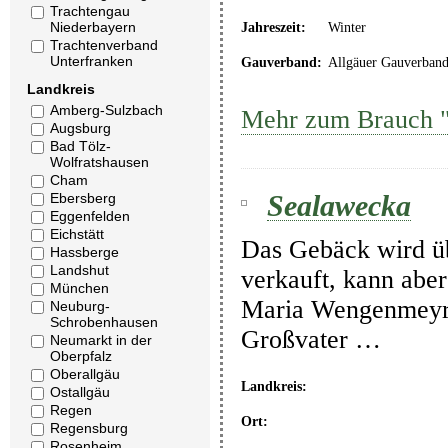
Trachtengau
Niederbayern
Jahreszeit:
Winter
Trachtenverband
Unterfranken
Gauverband:
Allgäuer Gauverban
Landkreis
Amberg-Sulzbach
Mehr zum Brauch "
Augsburg
Bad Tölz-
Wolfratshausen
Cham
Sealawecka
Ebersberg
Eggenfelden
Eichstätt
Das Gebäck wird üb
Hassberge
Landshut
verkauft, kann abe
München
Maria Wengenmeyr in
Neuburg-
Schrobenhausen
Großvater …
Neumarkt in der
Oberpfalz
Oberallgäu
Landkreis:
Ostallgäu
Regen
Ort:
Regensburg
Rosenheim