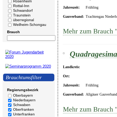
Rosenheim
Rottal-Inn
Jahreszeit:
Frühling
Schwandorf
Traunstein
Gauverband:
Trachtengau Niederb
überregional
Weilheim-Schongau
Mehr zum Brauch "
Brauch
Quadragesim
Landkreis:
Ort:
Brauchtumsfilter
Jahreszeit:
Frühling
Regierungsbezirk
Gauverband:
Allgäuer Gauverban
Oberbayern
Niederbayern
Schwaben
Mehr zum Brauch 
Oberfranken
Unterfranken