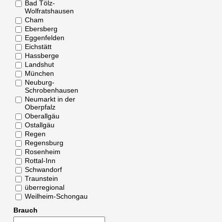
Bad Tölz-
Wolfratshausen
Cham
Ebersberg
Eggenfelden
Eichstätt
Hassberge
Landshut
München
Neuburg-
Schrobenhausen
Neumarkt in der
Oberpfalz
Oberallgäu
Ostallgäu
Regen
Regensburg
Rosenheim
Rottal-Inn
Schwandorf
Traunstein
überregional
Weilheim-Schongau
Brauch