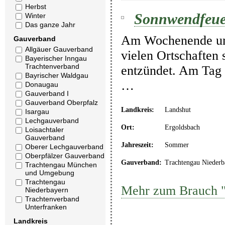
Herbst
Sonnwendfeue
Winter
Das ganze Jahr
Am Wochenende um
Gauverband
Allgäuer Gauverband
vielen Ortschaften
Bayerischer Inngau
Trachtenverband
entzündet. Am Tag d
Bayrischer Waldgau
…
Donaugau
Gauverband I
Gauverband Oberpfalz
Landkreis:
Landshut
Isargau
Lechgauverband
Ort:
Ergoldsbach
Loisachtaler
Gauverband
Jahreszeit:
Sommer
Oberer Lechgauverband
Oberpfälzer Gauverband
Gauverband:
Trachtengau Niederb
Trachtengau München
und Umgebung
Trachtengau
Mehr zum Brauch 
Niederbayern
Trachtenverband
Unterfranken
Landkreis