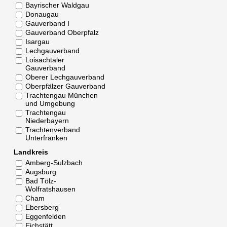
Bayrischer Waldgau
Donaugau
Gauverband I
Gauverband Oberpfalz
Isargau
Lechgauverband
Loisachtaler
Gauverband
Oberer Lechgauverband
Oberpfälzer Gauverband
Trachtengau München
und Umgebung
Trachtengau
Niederbayern
Trachtenverband
Unterfranken
Landkreis
Amberg-Sulzbach
Augsburg
Bad Tölz-
Wolfratshausen
Cham
Ebersberg
Eggenfelden
Eichstätt