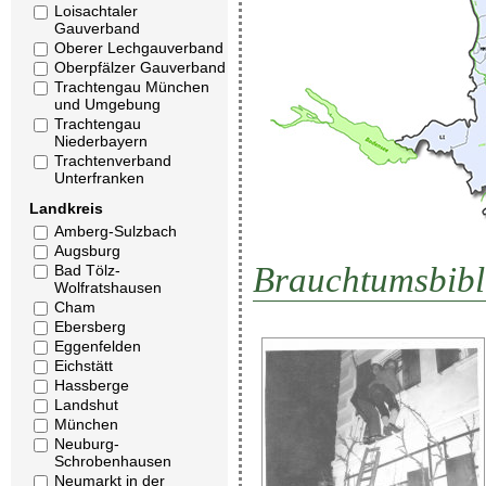
Loisachtaler
Gauverband
Oberer Lechgauverband
Oberpfälzer Gauverband
Trachtengau München
und Umgebung
Trachtengau
Niederbayern
Trachtenverband
Unterfranken
Landkreis
Amberg-Sulzbach
Augsburg
Brauchtumsbibl
Bad Tölz-
Wolfratshausen
Cham
Ebersberg
Eggenfelden
Eichstätt
Hassberge
Landshut
München
Neuburg-
Schrobenhausen
Neumarkt in der