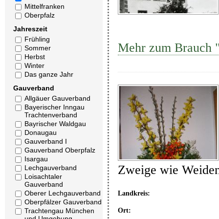
Mittelfranken
Oberpfalz
Jahreszeit
Frühling
Mehr zum Brauch "
Sommer
Herbst
Winter
Das ganze Jahr
Gauverband
Allgäuer Gauverband
Bayerischer Inngau
Trachtenverband
Bayrischer Waldgau
Donaugau
Gauverband I
Gauverband Oberpfalz
Isargau
Zweige wie Weide
Lechgauverband
Loisachtaler
Gauverband
Oberer Lechgauverband
Landkreis:
Oberpfälzer Gauverband
Ort:
Trachtengau München
und Umgebung