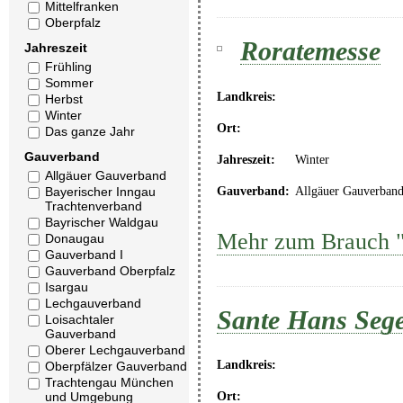
Mittelfranken
Oberpfalz
Roratemesse
Jahreszeit
Frühling
Sommer
Landkreis:
Herbst
Winter
Ort:
Das ganze Jahr
Gauverband
Jahreszeit:
Winter
Allgäuer Gauverband
Gauverband:
Allgäuer Gauverban
Bayerischer Inngau
Trachtenverband
Bayrischer Waldgau
Mehr zum Brauch 
Donaugau
Gauverband I
Gauverband Oberpfalz
Isargau
Lechgauverband
Sante Hans Seg
Loisachtaler
Gauverband
Oberer Lechgauverband
Landkreis:
Oberpfälzer Gauverband
Trachtengau München
und Umgebung
Ort: