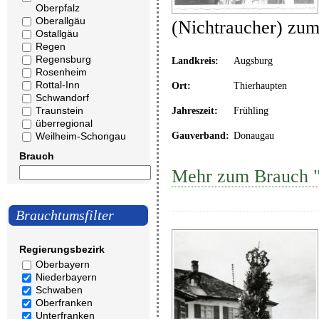
Oberpfalz
Oberallgäu
(Nichtraucher) zu
Ostallgäu
Regen
Regensburg
Landkreis:
Augsburg
Rosenheim
Rottal-Inn
Ort:
Thierhaupten
Schwandorf
Traunstein
Jahreszeit:
Frühling
überregional
Weilheim-Schongau
Gauverband:
Donaugau
Brauch
Mehr zum Brauch "
Brauchtumsfilter
Regierungsbezirk
Oberbayern
Niederbayern
Schwaben
Oberfranken
Unterfranken