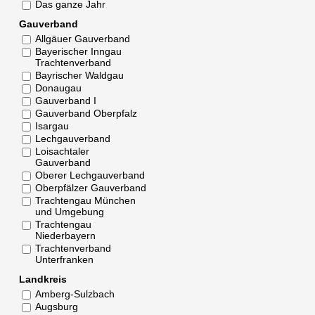
Das ganze Jahr
Gauverband
Allgäuer Gauverband
Bayerischer Inngau
Trachtenverband
Bayrischer Waldgau
Donaugau
Gauverband I
Gauverband Oberpfalz
Isargau
Lechgauverband
Loisachtaler
Gauverband
Oberer Lechgauverband
Oberpfälzer Gauverband
Trachtengau München
und Umgebung
Trachtengau
Niederbayern
Trachtenverband
Unterfranken
Landkreis
Amberg-Sulzbach
Augsburg