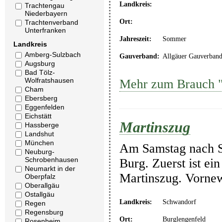
Landkreis:
Trachtengau
Niederbayern
Ort:
Trachtenverband
Unterfranken
Jahreszeit:
Sommer
Landkreis
Amberg-Sulzbach
Gauverband:
Allgäuer Gauverban
Augsburg
Bad Tölz-
Wolfratshausen
Mehr zum Brauch "
Cham
Ebersberg
Eggenfelden
Eichstätt
Martinszug
Hassberge
Landshut
München
Am Samstag nach St
Neuburg-
Schrobenhausen
Burg. Zuerst ist ei
Neumarkt in der
Martinszug. Vornew
Oberpfalz
Oberallgäu
Ostallgäu
Landkreis:
Schwandorf
Regen
Regensburg
Ort:
Burglengenfeld
Rosenheim