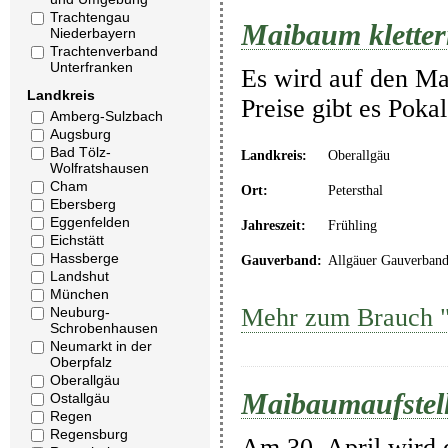
Trachtengau
Maibaum klette
Niederbayern
Trachtenverband
Unterfranken
Es wird auf den Mai
Landkreis
Preise gibt es Poka
Amberg-Sulzbach
Augsburg
Bad Tölz-
Landkreis:
Oberallgäu
Wolfratshausen
Cham
Ort:
Petersthal
Ebersberg
Eggenfelden
Jahreszeit:
Frühling
Eichstätt
Hassberge
Gauverband:
Allgäuer Gauverban
Landshut
München
Mehr zum Brauch "
Neuburg-
Schrobenhausen
Neumarkt in der
Oberpfalz
Oberallgäu
Maibaumaufstel
Ostallgäu
Regen
Regensburg
Am 30. April wird