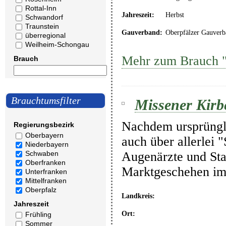
Rottal-Inn
Jahreszeit:
Herbst
Schwandorf
Traunstein
Gauverband:
Oberpfälzer Gauverb
überregional
Weilheim-Schongau
Mehr zum Brauch "
Brauch
Brauchtumsfilter
Missener Kirb
Nachdem ursprüngl
Regierungsbezirk
Oberbayern
auch über allerlei 
Niederbayern
Augenärzte und Star
Schwaben
Oberfranken
Marktgeschehen i
Unterfranken
Mittelfranken
Oberpfalz
Landkreis:
Jahreszeit
Ort:
Frühling
Sommer