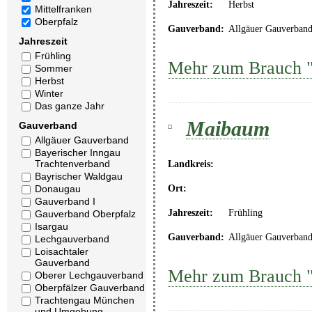
Jahreszeit:
Herbst
Mittelfranken
Oberpfalz
Gauverband:
Allgäuer Gauverban
Jahreszeit
Frühling
Mehr zum Brauch 
Sommer
Herbst
Winter
Das ganze Jahr
Maibaum
Gauverband
Allgäuer Gauverband
Bayerischer Inngau
Trachtenverband
Landkreis:
Bayrischer Waldgau
Ort:
Donaugau
Gauverband I
Jahreszeit:
Frühling
Gauverband Oberpfalz
Isargau
Gauverband:
Allgäuer Gauverban
Lechgauverband
Loisachtaler
Gauverband
Mehr zum Brauch 
Oberer Lechgauverband
Oberpfälzer Gauverband
Trachtengau München
und Umgebung