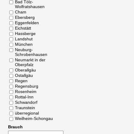
Bad Tölz-
Wolfratshausen
Cham
Ebersberg
Eggenfelden
Eichstätt
Hassberge
Landshut
München
Neuburg-
Schrobenhausen
Neumarkt in der
Oberpfalz
Oberallgäu
Ostallgäu
Regen
Regensburg
Rosenheim
Rottal-Inn
Schwandorf
Traunstein
überregional
Weilheim-Schongau
Brauch