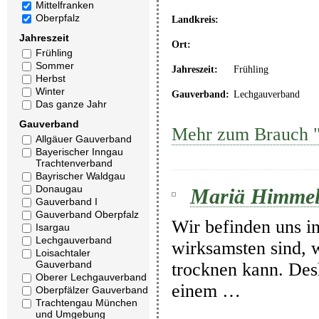
Mittelfranken
Oberpfalz
Landkreis:
Jahreszeit
Ort:
Frühling
Sommer
Jahreszeit:
Frühling
Herbst
Winter
Gauverband:
Lechgauverband
Das ganze Jahr
Gauverband
Mehr zum Brauch "M
Allgäuer Gauverband
Bayerischer Inngau
Trachtenverband
Bayrischer Waldgau
Donaugau
Mariä Himmel
Gauverband I
Gauverband Oberpfalz
Wir befinden uns in
Isargau
Lechgauverband
wirksamsten sind, 
Loisachtaler
Gauverband
trocknen kann. Des
Oberer Lechgauverband
einem …
Oberpfälzer Gauverband
Trachtengau München
und Umgebung