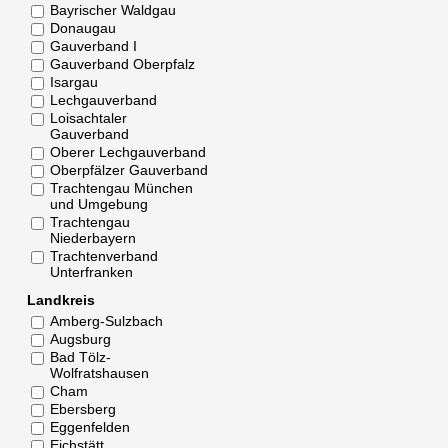
Bayrischer Waldgau
Donaugau
Gauverband I
Gauverband Oberpfalz
Isargau
Lechgauverband
Loisachtaler
Gauverband
Oberer Lechgauverband
Oberpfälzer Gauverband
Trachtengau München
und Umgebung
Trachtengau
Niederbayern
Trachtenverband
Unterfranken
Landkreis
Amberg-Sulzbach
Augsburg
Bad Tölz-
Wolfratshausen
Cham
Ebersberg
Eggenfelden
Eichstätt