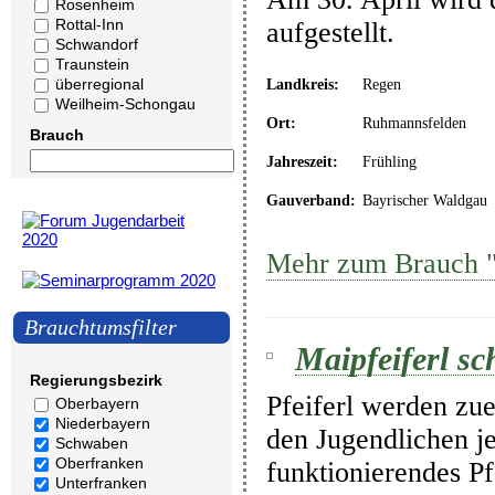
Rosenheim
Rottal-Inn
aufgestellt.
Schwandorf
Traunstein
überregional
Landkreis:
Regen
Weilheim-Schongau
Ort:
Ruhmannsfelden
Brauch
Jahreszeit:
Frühling
Gauverband:
Bayrischer Waldgau
Mehr zum Brauch "
Brauchtumsfilter
Maipfeiferl sc
Regierungsbezirk
Pfeiferl werden zu
Oberbayern
Niederbayern
den Jugendlichen jed
Schwaben
Oberfranken
funktionierendes Pfe
Unterfranken