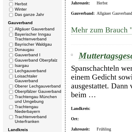
Jahreszeit:
Herbst
Herbst
Winter
Gauverband:
Allgäuer Gauverban
Das ganze Jahr
Gauverband
Mehr zum Brauch "
Allgäuer Gauverband
Bayerischer Inngau
Trachtenverband
Bayrischer Waldgau
Donaugau
Muttertagsges
Gauverband I
Gauverband Oberpfalz
Isargau
Spanschachteln wer
Lechgauverband
einem Gedicht sow
Loisachtaler
Gauverband
ausgestattet. Dann 
Oberer Lechgauverband
Oberpfälzer Gauverband
beim …
Trachtengau München
und Umgebung
Trachtengau
Landkreis:
Niederbayern
Trachtenverband
Ort:
Unterfranken
Jahreszeit:
Frühling
Landkreis