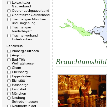
Loisachtaler
Gauverband
Oberer Lechgauverband
Oberpfälzer Gauverband
Trachtengau München
und Umgebung
Trachtengau
Niederbayern
Trachtenverband
Unterfranken
Landkreis
Amberg-Sulzbach
Augsburg
Brauchtumsbibl
Bad Tölz-
Wolfratshausen
Cham
Ebersberg
Eggenfelden
Eichstätt
Hassberge
Landshut
München
Neuburg-
Schrobenhausen
Neumarkt in der