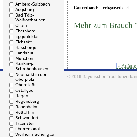
Amberg-Sulzbach
Gauverband:
Lechgauverband
Augsburg
Bad Tölz-
Wolfratshausen
Mehr zum Brauch "
Cham
Ebersberg
Eggenfelden
Eichstätt
Hassberge
Landshut
München
Neuburg-
« Anfang
Schrobenhausen
Neumarkt in der
© 2018
Bayerischer Trachtenverban
Oberpfalz
Oberallgäu
Ostallgäu
Regen
Regensburg
Rosenheim
Rottal-Inn
Schwandorf
Traunstein
überregional
Weilheim-Schongau