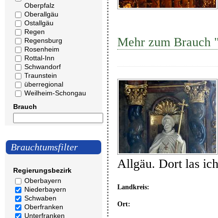
Oberpfalz
Oberallgäu
Ostallgäu
Regen
Mehr zum Brauch "
Regensburg
Rosenheim
Rottal-Inn
Schwandorf
Traunstein
überregional
Weilheim-Schongau
Brauch
Brauchtumsfilter
Allgäu. Dort las ic
Regierungsbezirk
Oberbayern
Landkreis:
Niederbayern
Schwaben
Ort:
Oberfranken
Unterfranken