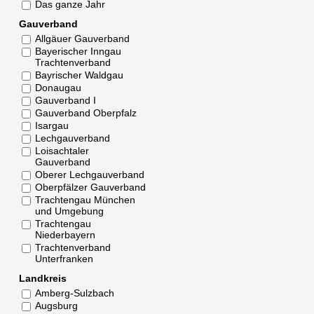
Das ganze Jahr
Gauverband
Allgäuer Gauverband
Bayerischer Inngau
Trachtenverband
Bayrischer Waldgau
Donaugau
Gauverband I
Gauverband Oberpfalz
Isargau
Lechgauverband
Loisachtaler
Gauverband
Oberer Lechgauverband
Oberpfälzer Gauverband
Trachtengau München
und Umgebung
Trachtengau
Niederbayern
Trachtenverband
Unterfranken
Landkreis
Amberg-Sulzbach
Augsburg