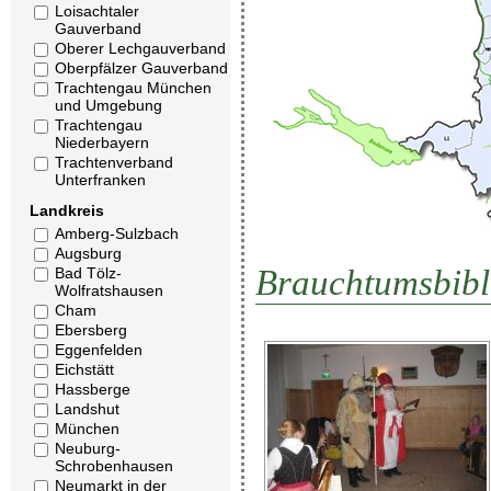
Loisachtaler
Gauverband
Oberer Lechgauverband
Oberpfälzer Gauverband
Trachtengau München
und Umgebung
Trachtengau
Niederbayern
Trachtenverband
Unterfranken
Landkreis
Amberg-Sulzbach
Augsburg
Brauchtumsbibl
Bad Tölz-
Wolfratshausen
Cham
Ebersberg
Eggenfelden
Eichstätt
Hassberge
Landshut
München
Neuburg-
Schrobenhausen
Neumarkt in der