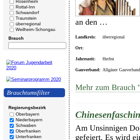
Rosenheim
Rottal-Inn
Schwandorf
Traunstein
an den …
überregional
Weilheim-Schongau
Landkreis:
überregional
Brauch
Ort:
Jahreszeit:
Herbst
Gauverband:
Allgäuer Gauverban
Mehr zum Brauch "C
Brauchtumsfilter
Regierungsbezirk
Chinesenfasching
Oberbayern
Niederbayern
Schwaben
Am Unsinnigen Donn
Oberfranken
gefeiert. Es wird e
Unterfranken