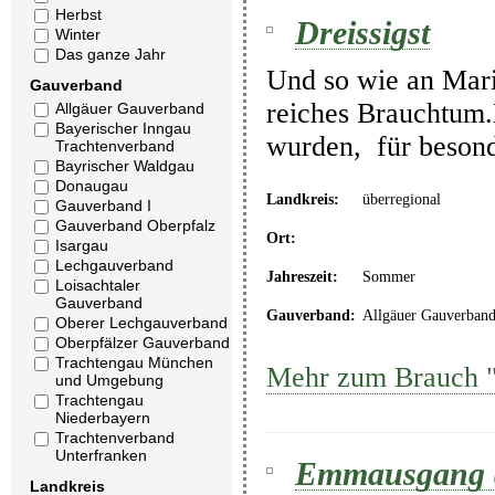
Herbst
Dreissigst
Winter
Das ganze Jahr
Und so wie an Maria
Gauverband
reiches Brauchtum.M
Allgäuer Gauverband
Bayerischer Inngau
wurden, für besond
Trachtenverband
Bayrischer Waldgau
Donaugau
Landkreis:
überregional
Gauverband I
Gauverband Oberpfalz
Ort:
Isargau
Lechgauverband
Jahreszeit:
Sommer
Loisachtaler
Gauverband
Gauverband:
Allgäuer Gauverban
Oberer Lechgauverband
Oberpfälzer Gauverband
Trachtengau München
Mehr zum Brauch "
und Umgebung
Trachtengau
Niederbayern
Trachtenverband
Unterfranken
Emmausgang a
Landkreis