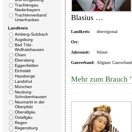
Trachtengau
Niederbayern
Trachtenverband
Blasius …
Unterfranken
Landkreis
Landkreis:
überregional
Amberg-Sulzbach
Augsburg
Ort:
Bad Tölz-
Wolfratshausen
Jahreszeit:
Winter
Cham
Ebersberg
Gauverband:
Allgäuer Gauverban
Eggenfelden
Eichstätt
Hassberge
Mehr zum Brauch "
Landshut
München
Neuburg-
Schrobenhausen
Neumarkt in der
Oberpfalz
Oberallgäu
Ostallgäu
Regen
Regensburg