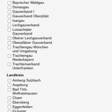
Bayrischer Waldgau
Donaugau
Gauverband I
Gauverband Oberpfalz
Isargau
Lechgauverband
Loisachtaler
Gauverband
Oberer Lechgauverband
Oberpfälzer Gauverband
Trachtengau München
und Umgebung
Trachtengau
Niederbayern
Trachtenverband
Unterfranken
Landkreis
Amberg-Sulzbach
Augsburg
Bad Tölz-
Wolfratshausen
Cham
Ebersberg
Eggenfelden
Eichstätt