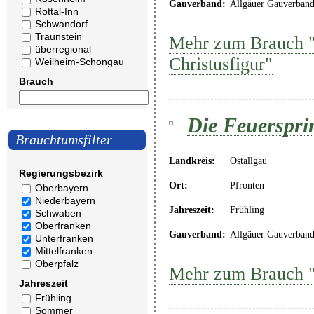
Gauverband:
Allgäuer Gauverban
Rottal-Inn
Schwandorf
Traunstein
Mehr zum Brauch "C
überregional
Christusfigur"
Weilheim-Schongau
Brauch
Die Feuerspri
Brauchtumsfilter
Landkreis:
Ostallgäu
Regierungsbezirk
Ort:
Pfronten
Oberbayern
Niederbayern
Jahreszeit:
Frühling
Schwaben
Oberfranken
Gauverband:
Allgäuer Gauverban
Unterfranken
Mittelfranken
Oberpfalz
Mehr zum Brauch "
Jahreszeit
Frühling
Sommer