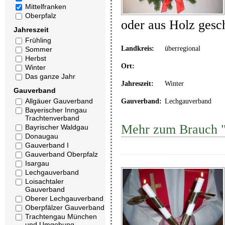
Mittelfranken
Oberpfalz
oder aus Holz gesc
Jahreszeit
Frühling
Landkreis:
überregional
Sommer
Herbst
Ort:
Winter
Das ganze Jahr
Jahreszeit:
Winter
Gauverband
Allgäuer Gauverband
Gauverband:
Lechgauverband
Bayerischer Inngau
Trachtenverband
Mehr zum Brauch "
Bayrischer Waldgau
Donaugau
Gauverband I
Gauverband Oberpfalz
Isargau
Lechgauverband
Loisachtaler
Gauverband
Oberer Lechgauverband
Oberpfälzer Gauverband
Trachtengau München
und Umgebung