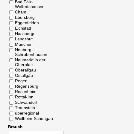
Bad Tölz-
Wolfratshausen
Cham
Ebersberg
Eggenfelden
Eichstätt
Hassberge
Landshut
München
Neuburg-
Schrobenhausen
Neumarkt in der
Oberpfalz
Oberallgäu
Ostallgäu
Regen
Regensburg
Rosenheim
Rottal-Inn
Schwandorf
Traunstein
überregional
Weilheim-Schongau
Brauch