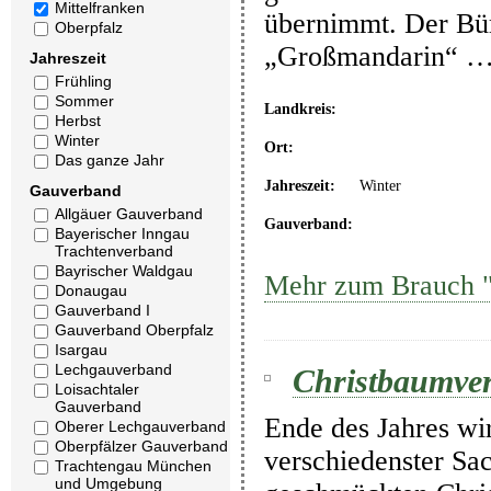
Mittelfranken
übernimmt. Der Bür
Oberpfalz
„Großmandarin“ 
Jahreszeit
Frühling
Sommer
Landkreis:
Herbst
Winter
Ort:
Das ganze Jahr
Jahreszeit:
Winter
Gauverband
Allgäuer Gauverband
Gauverband:
Bayerischer Inngau
Trachtenverband
Bayrischer Waldgau
Mehr zum Brauch "C
Donaugau
Gauverband I
Gauverband Oberpfalz
Isargau
Lechgauverband
Christbaumver
Loisachtaler
Gauverband
Ende des Jahres wi
Oberer Lechgauverband
Oberpfälzer Gauverband
verschiedenster Sa
Trachtengau München
und Umgebung