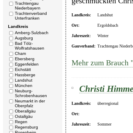
geschmückten Chris
Trachtengau
Niederbayern
Trachtenverband
Landkreis:
Landshut
Unterfranken
Ort:
Ergoldsbach
Landkreis
Amberg-Sulzbach
Jahreszeit:
Winter
Augsburg
Bad Tölz-
Gauverband:
Trachtengau Niederb
Wolfratshausen
Cham
Ebersberg
Mehr zum Brauch "
Eggenfelden
Eichstätt
Hassberge
Landshut
München
Christi Himmel
Neuburg-
Schrobenhausen
Neumarkt in der
Landkreis:
überregional
Oberpfalz
Oberallgäu
Ort:
Ostallgäu
Regen
Jahreszeit:
Sommer
Regensburg
Rosenheim