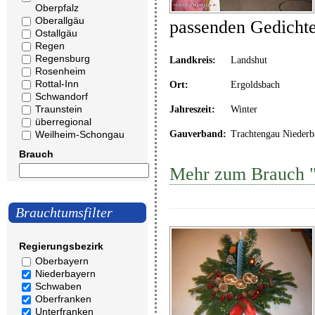
Oberpfalz
Oberallgäu
passenden Gedicht
Ostallgäu
Regen
Regensburg
Landkreis:
Landshut
Rosenheim
Rottal-Inn
Ort:
Ergoldsbach
Schwandorf
Traunstein
Jahreszeit:
Winter
überregional
Weilheim-Schongau
Gauverband:
Trachtengau Niederb
Brauch
Mehr zum Brauch "
Brauchtumsfilter
Regierungsbezirk
Oberbayern
Niederbayern
Schwaben
Oberfranken
Unterfranken