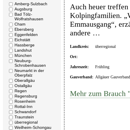
Amberg-Sulzbach
Auch heuer treffen 
Augsburg
Kolpingfamilien. „
Bad Tölz-
Wolfratshausen
Emmausgang“, erzäh
Cham
Ebersberg
andere …
Eggenfelden
Eichstätt
Hassberge
Landkreis:
überregional
Landshut
München
Ort:
Neuburg-
Schrobenhausen
Jahreszeit:
Frühling
Neumarkt in der
Oberpfalz
Gauverband:
Allgäuer Gauverban
Oberallgäu
Ostallgäu
Regen
Mehr zum Brauch 
Regensburg
Rosenheim
Rottal-Inn
Schwandorf
Traunstein
überregional
Weilheim-Schongau