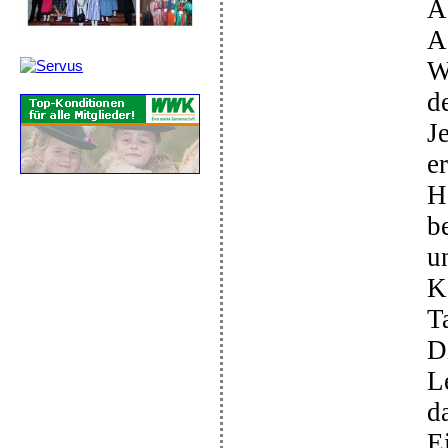
A
A
W
d
J
e
H
b
u
K
T
D
L
d
E