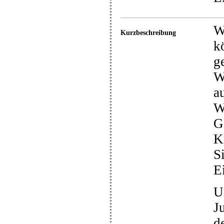
W
Kurzbeschreibung
k
g
W
a
W
G
K
S
E
U
J
d