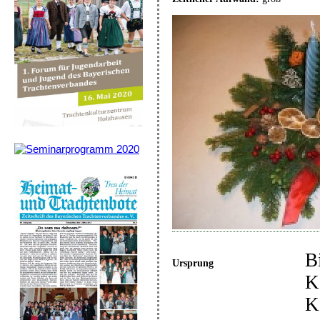
B
Ursprung
K
K