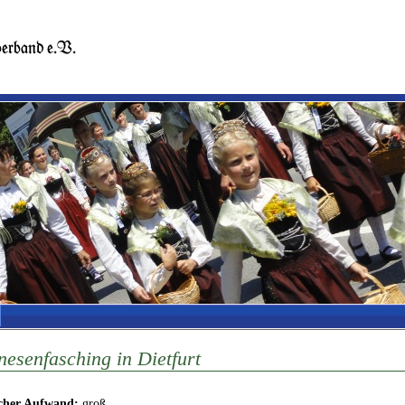
nesenfasching in Dietfurt
icher Aufwand:
groß