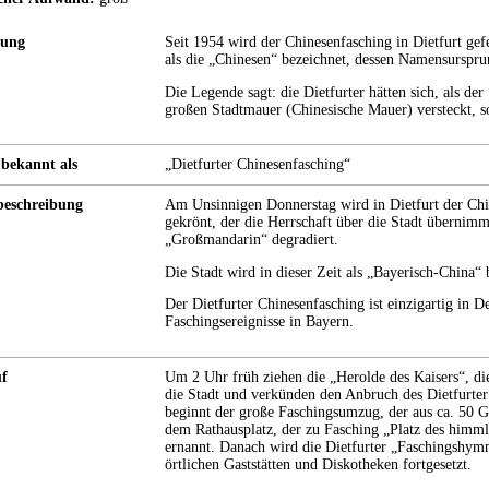
rung
Seit 1954 wird der Chinesenfasching in Dietfurt ge
als die „Chinesen“ bezeichnet, dessen Namensurspru
Die Legende sagt: die Dietfurter hätten sich, als der
großen Stadtmauer (Chinesische Mauer) versteckt, so
bekannt als
„Dietfurter Chinesenfasching“
eschreibung
Am Unsinnigen Donnerstag wird in Dietfurt der Chin
gekrönt, der die Herrschaft über die Stadt übernim
„Großmandarin“ degradiert.
Die Stadt wird in dieser Zeit als „Bayerisch-China“ 
Der Dietfurter Chinesenfasching ist einzigartig in D
Faschingsereignisse in Bayern.
f
Um 2 Uhr früh ziehen die „Herolde des Kaisers“, di
die Stadt und verkünden den Anbruch des Dietfurter
beginnt der große Faschingsumzug, der aus ca. 50 
dem Rathausplatz, der zu Fasching „Platz des himmli
ernannt. Danach wird die Dietfurter „Faschingshymn
örtlichen Gaststätten und Diskotheken fortgesetzt.