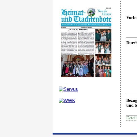
Vorbe
Durc
Bezug
und M
Detail