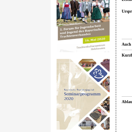
Ursp
Auch 
Kurzb
Ablau