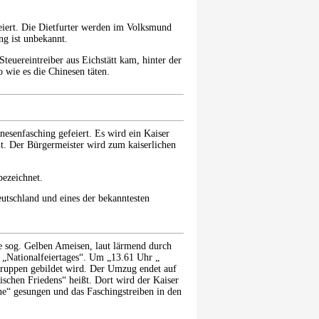
feiert. Die Dietfurter werden im Volksmund
ng ist unbekannt.
 Steuereintreiber aus Eichstätt kam, hinter der
 wie es die Chinesen täten.
esenfasching gefeiert. Es wird ein Kaiser
mt. Der Bürgermeister wird zum kaiserlichen
bezeichnet.
eutschland und eines der bekanntesten
e sog. Gelben Ameisen, laut lärmend durch
 „Nationalfeiertages“. Um „13.61 Uhr „
Gruppen gebildet wird. Der Umzug endet auf
schen Friedens“ heißt. Dort wird der Kaiser
e“ gesungen und das Faschingstreiben in den