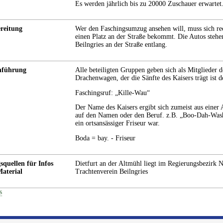
Es werden jährlich bis zu 20000 Zuschauer erwartet
reitung
Wer den Faschingsumzug ansehen will, muss sich rec
einen Platz an der Straße bekommt. Die Autos stehen 
Beilngries an der Straße entlang.
hführung
Alle beteiligten Gruppen geben sich als Mitglieder d
Drachenwagen, der die Sänfte des Kaisers trägt ist 
Faschingsruf: „Kille-Wau“
Der Name des Kaisers ergibt sich zumeist aus einer 
auf den Namen oder den Beruf. z.B. „Boo-Dah-Wash
ein ortsansässiger Friseur war.
Boda = bay. - Friseur
squellen für Infos
Dietfurt an der Altmühl liegt im Regierungsbezirk
aterial
Trachtenverein Beilngries
s