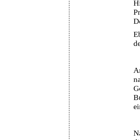
Hi
Pr
Do
Eb
d
A
na
Go
Bu
ei
N