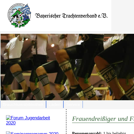
Brauchtumsbibliothek
Laden
Service
Frauendreißiger und F
Personenanzahl:
1 bis beliebig