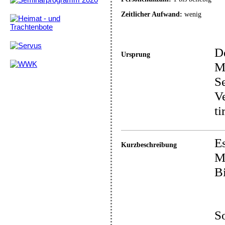
Zeitlicher Aufwand:
wenig
De
Ursprung
M
Se
Ve
ti
Es
Kurzbeschreibung
Ma
Bi
So