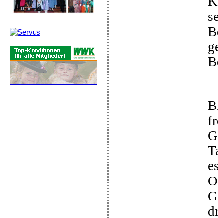
K
se
B
g
B
B
f
G
T
e
O
G
d