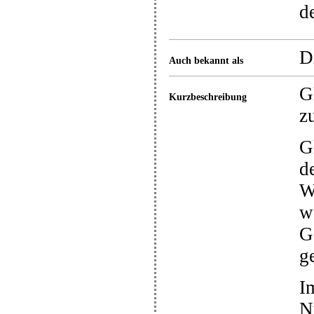
d
D
Auch bekannt als
G
Kurzbeschreibung
z
G
d
W
w
G
g
I
N