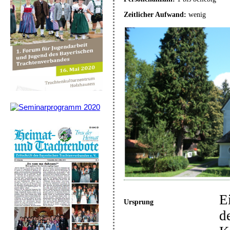
Zeitlicher Aufwand:
wenig
E
Ursprung
d