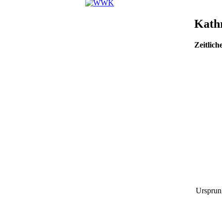
Kath
Zeitlic
Ursprun