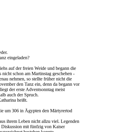
eder.
anz eingeladen?
iehs auf der freien Weide und begann die
 nicht schon am Martinstag geschehen -
au nehmen, so stellte früher nicht die
ovember den Tanz ein, denn da begann vor
liegt der erste Adventsonntag meist
halb auch der Spruch.
atharina heißt.
 die um 306 in Ägypten den Märtyrertod
us ihrem Leben nicht allzu viel. Legenden
r Diskussion mit fünfzig von Kaiser
sgezeichnet bestehen konnte.