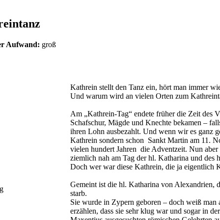
reintanz
her Aufwand:
groß
Kathrein stellt den Tanz ein, hört man immer wi
Und warum wird an vielen Orten zum Kathreint
Am „Kathrein-Tag“ endete früher die Zeit des V
Schafschur, Mägde und Knechte bekamen – falls
ihren Lohn ausbezahlt. Und wenn wir es ganz gen
Kathrein sondern schon Sankt Martin am 11. N
vielen hundert Jahren die Adventzeit. Nun aber 
ziemlich nah am Tag der hl. Katharina und des 
Doch wer war diese Kathrein, die ja eigentlich K
Gemeint ist die hl. Katharina von Alexandrien,
g
starb.
Sie wurde in Zypern geboren – doch weiß man a
erzählen, dass sie sehr klug war und sogar in de
Maxentius ausgesuchten römischen Gelehrten au