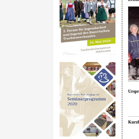
Ursp
Kurzb