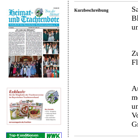
S
Kurzbeschreibung
B
u
Zu
Fl
A
m
un
Vo
G