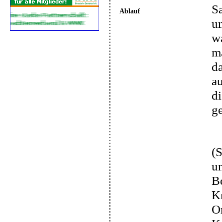
S
Ablauf
um
w
ma
d
au
di
g
(S
u
Be
K
O