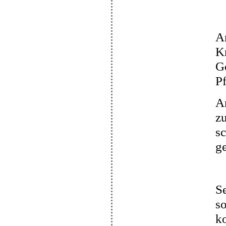
Am
K
Go
Pf
A
zu
s
g
Se
s
k