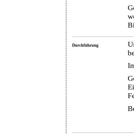
Ge
we
B
U
Durchführung
be
Im
G
E
Fe
Be