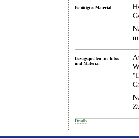
He
Benötigtes Material
Ge
Na
mi
Au
Bezugsquellen für Infos
und Material
W
"
G
Na
Z
Details