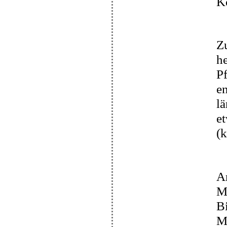
K
Z
h
Pf
e
lä
et
(k
A
M
B
Mö