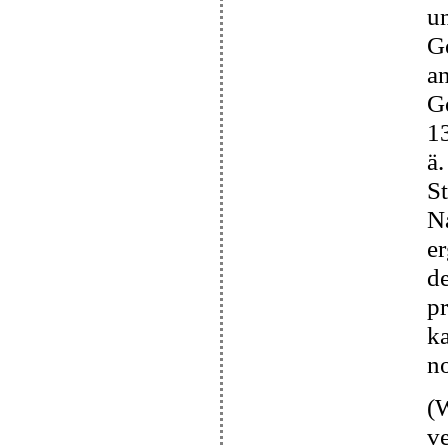
u
Ge
an
Ge
13
ä.
St
N
er
d
p
k
no
(W
ve