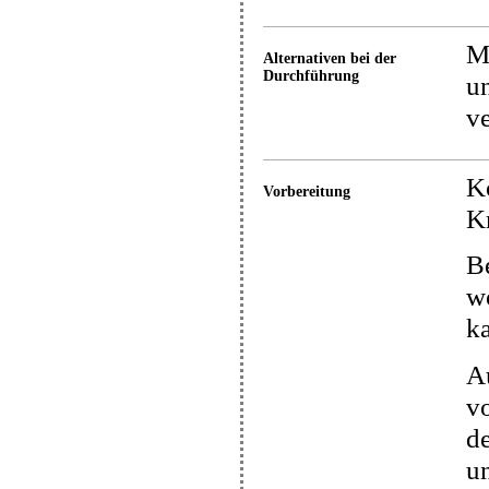
Mi
Alternativen bei der
Durchführung
un
v
K
Vorbereitung
K
Be
wo
k
A
vo
de
u