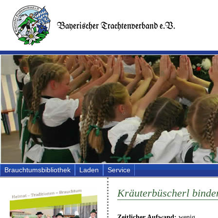
Brauchtumsbibliothek
Laden
Service
Kräuterbüscherl binde
Zeitlicher Aufwand:
wenig