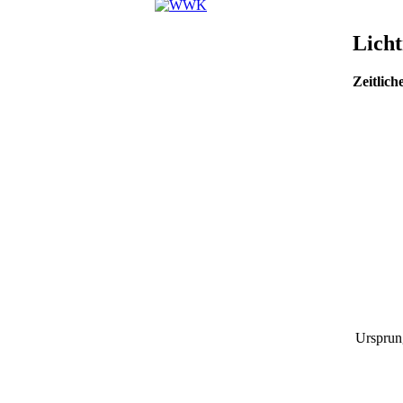
Lich
Zeitlic
Ursprun