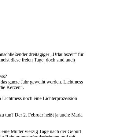
nschließender dreitägiger „Urlaubszeit“ für
ist diese freien Tage, doch sind auch
ess?
 das ganze Jahr geweiht werden. Lichtmess
 die Kerzen“.
n Lichtmess noch eine Lichterprozession
zu tun? Der 2. Februar heißt ja auch: Mariä
 eine Mutter vierzig Tage nach der Geburt
ein Reinigungsopfer darbringen und mit