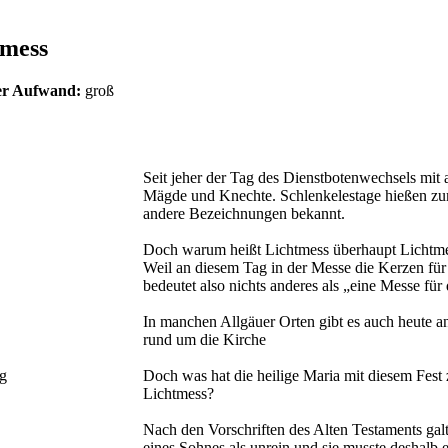
tmess
her Aufwand:
groß
Seit jeher der Tag des Dienstbotenwechsels mit a
Mägde und Knechte. Schlenkelestage hießen zume
andere Bezeichnungen bekannt.
Doch warum heißt Lichtmess überhaupt Lichtm
Weil an diesem Tag in der Messe die Kerzen für
bedeutet also nichts anderes als „eine Messe für
In manchen Allgäuer Orten gibt es auch heute a
rund um die Kirche
g
Doch was hat die heilige Maria mit diesem Fest 
Lichtmess?
Nach den Vorschriften des Alten Testaments galt
eines Sohnes als unrein und sie musste deshalb 