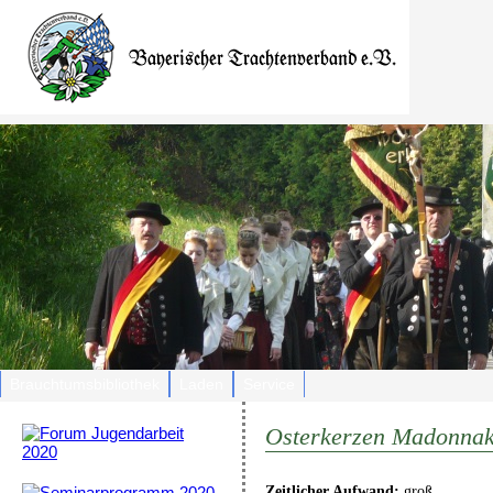
Brauchtumsbibliothek
Laden
Service
Osterkerzen Madonnak
Zeitlicher Aufwand:
groß