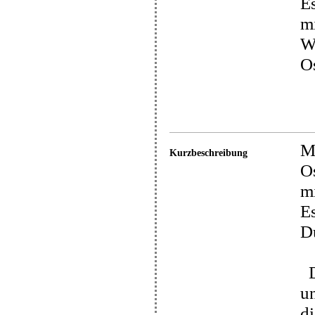
E
mi
W
O
Mi
Kurzbeschreibung
O
mi
Es
D
D
u
d