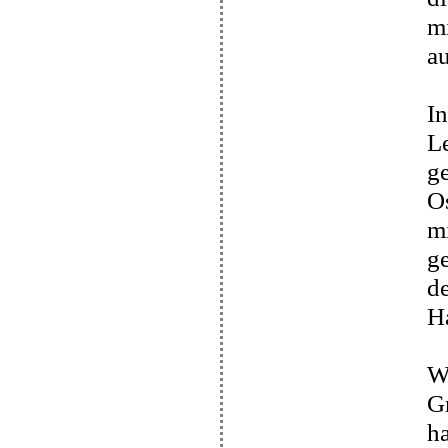
mi
au
In
Le
ge
Os
mi
ge
de
H
Wi
Gr
ha