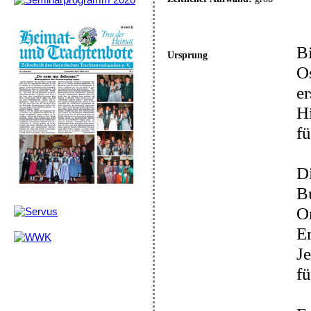
Bi
Ursprung
Os
er
Hi
fü
Di
B
O
E
J
f