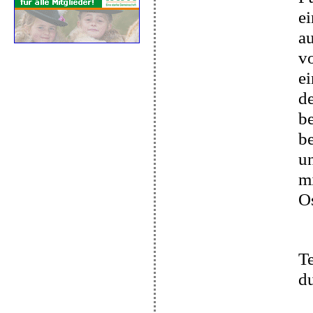
ei
au
vo
ei
de
be
b
un
mi
O
Te
du