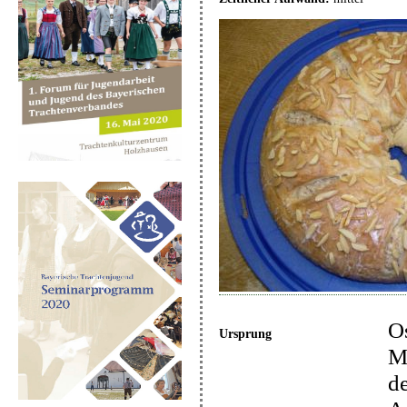
Os
Ursprung
Ma
de