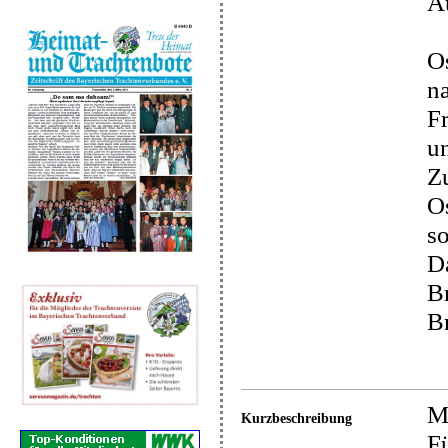
Au
Os
na
F
un
Zu
Os
so
Da
Br
Br
M
Kurzbeschreibung
Fü