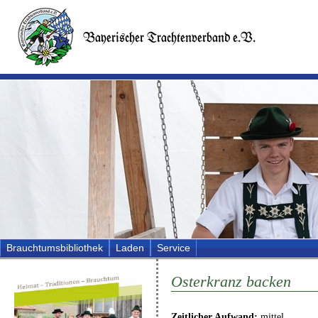
Brauchtumsbibliothek
Laden
Service
Osterkranz backen
Zeitlicher Aufwand:
mittel