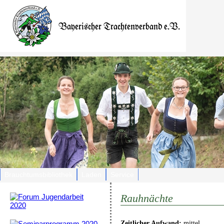
Brauchtumsbibliothek
Laden
Service
Rauhnächte
Zeitlicher Aufwand:
mittel