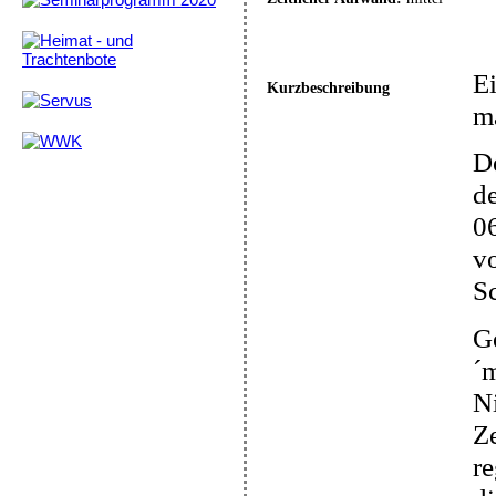
Ei
Kurzbeschreibung
ma
D
d
06
v
Sc
Ge
´
Ni
Ze
re