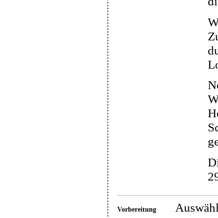
di
We
Z
du
Lo
N
Wi
H
S
g
D
29
Auswähle
Vorbereitung