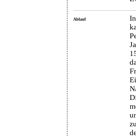
In
Ablauf
ka
Pe
Ja
15
da
F
E
Na
Di
me
u
z
d