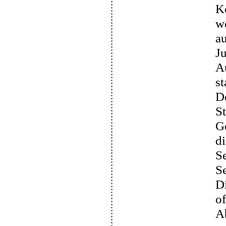
Kö
we
au
Ju
Au
st
De
St
Ge
di
Se
Se
D
of
Ab