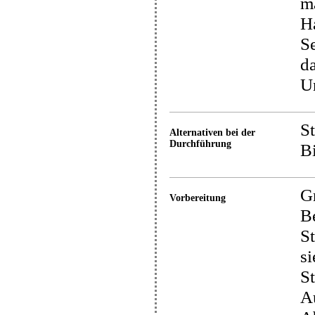
ma
Ha
Se
d
U
St
Alternativen bei der
Durchführung
Bi
G
Vorbereitung
Be
St
si
St
A