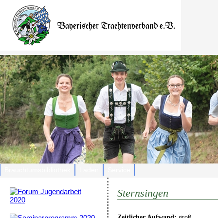
Brauchtumsbibliothek
Laden
Service
Sternsingen
Zeitlicher Aufwand:
groß