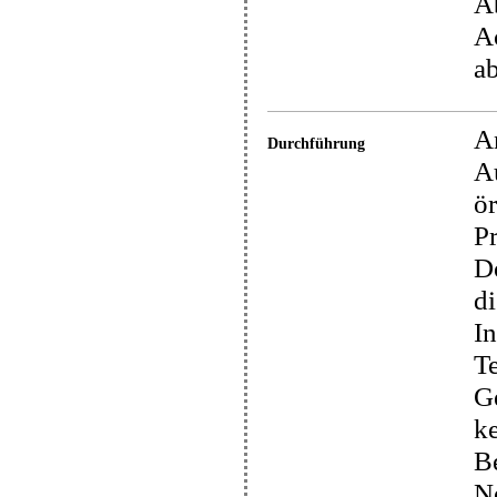
Ab
Ac
ab
A
Durchführung
Au
ör
Pr
Do
di
In
T
Ge
ke
B
N