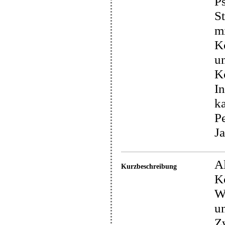
P
S
m
Kö
un
K
In
ka
Pe
Ja
Al
Kurzbeschreibung
Kö
W
un
Z