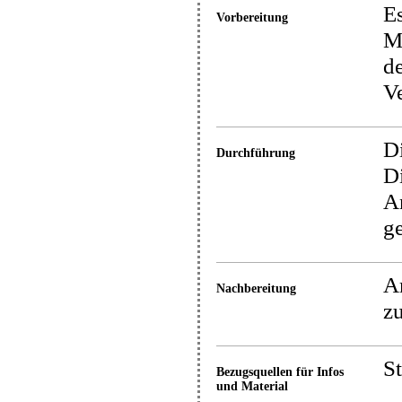
Es
Vorbereitung
Mä
de
Ve
Di
Durchführung
Di
A
g
Am
Nachbereitung
z
S
Bezugsquellen für Infos
und Material