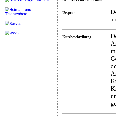
De
Ursprung
an
De
Kurzbeschreibung
An
mi
Ge
de
A
K
Kr
u
ge