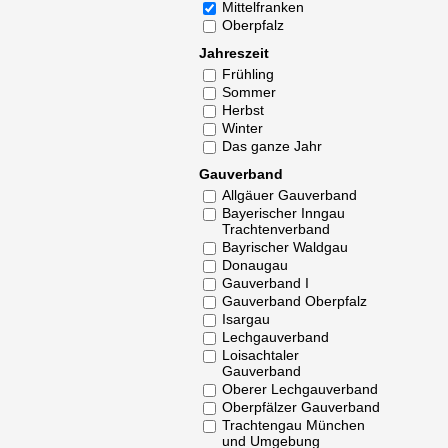
Mittelfranken
Oberpfalz
Jahreszeit
Frühling
Sommer
Herbst
Winter
Das ganze Jahr
Gauverband
Allgäuer Gauverband
Bayerischer Inngau
Trachtenverband
Bayrischer Waldgau
Donaugau
Gauverband I
Gauverband Oberpfalz
Isargau
Lechgauverband
Loisachtaler
Gauverband
Oberer Lechgauverband
Oberpfälzer Gauverband
Trachtengau München
und Umgebung