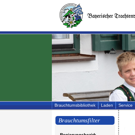
Brauchtumsbibliothek
Laden
Service
Brauchtumsfilter
Regierungsbezirk