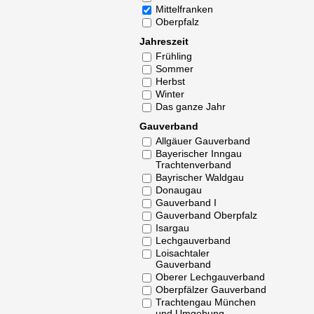
Mittelfranken
Oberpfalz
Jahreszeit
Frühling
Sommer
Herbst
Winter
Das ganze Jahr
Gauverband
Allgäuer Gauverband
Bayerischer Inngau
Trachtenverband
Bayrischer Waldgau
Donaugau
Gauverband I
Gauverband Oberpfalz
Isargau
Lechgauverband
Loisachtaler
Gauverband
Oberer Lechgauverband
Oberpfälzer Gauverband
Trachtengau München
und Umgebung