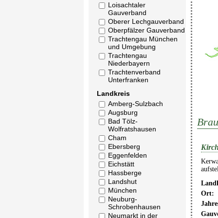
Loisachtaler
Gauverband
Oberer Lechgauverband
Oberpfälzer Gauverband
Trachtengau München
und Umgebung
Trachtengau
Niederbayern
Trachtenverband
Unterfranken
Landkreis
Amberg-Sulzbach
Augsburg
Brau
Bad Tölz-
Wolfratshausen
Cham
Ebersberg
Kirch
Eggenfelden
Kerwa
Eichstätt
aufst
Hassberge
Landshut
Landk
München
Ort:
Neuburg-
Jahre
Schrobenhausen
Gauv
Neumarkt in der