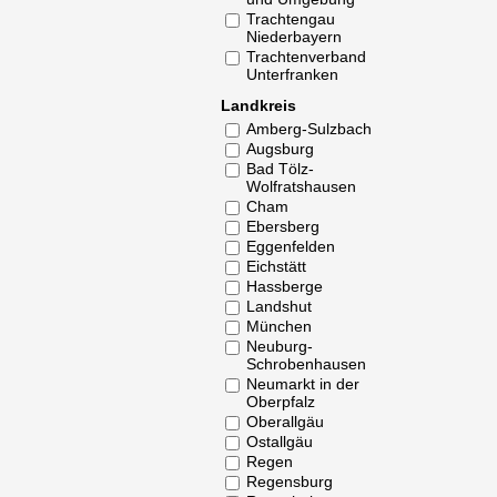
Trachtengau
Niederbayern
Trachtenverband
Unterfranken
Landkreis
Amberg-Sulzbach
Augsburg
Bad Tölz-
Wolfratshausen
Cham
Ebersberg
Eggenfelden
Eichstätt
Hassberge
Landshut
München
Neuburg-
Schrobenhausen
Neumarkt in der
Oberpfalz
Oberallgäu
Ostallgäu
Regen
Regensburg