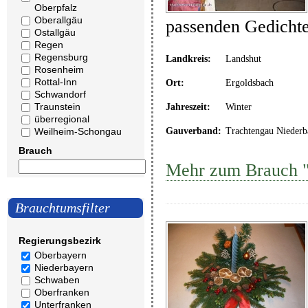
Oberpfalz
Oberallgäu
passenden Gedicht
Ostallgäu
Regen
Regensburg
Landkreis:
Landshut
Rosenheim
Rottal-Inn
Ort:
Ergoldsbach
Schwandorf
Traunstein
Jahreszeit:
Winter
überregional
Weilheim-Schongau
Gauverband:
Trachtengau Niederb
Brauch
Mehr zum Brauch "
Brauchtumsfilter
Regierungsbezirk
Oberbayern
Niederbayern
Schwaben
Oberfranken
Unterfranken