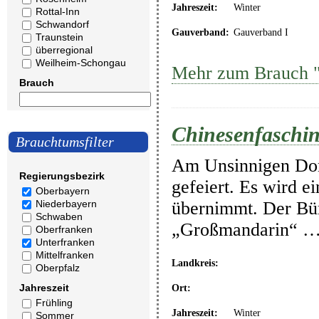
Jahreszeit:
Winter
Rottal-Inn
Schwandorf
Gauverband:
Gauverband I
Traunstein
überregional
Weilheim-Schongau
Mehr zum Brauch 
Brauch
Chinesenfasching
Brauchtumsfilter
Am Unsinnigen Donn
Regierungsbezirk
gefeiert. Es wird e
Oberbayern
übernimmt. Der Bür
Niederbayern
Schwaben
„Großmandarin“ 
Oberfranken
Unterfranken
Mittelfranken
Landkreis:
Oberpfalz
Jahreszeit
Ort:
Frühling
Jahreszeit:
Winter
Sommer