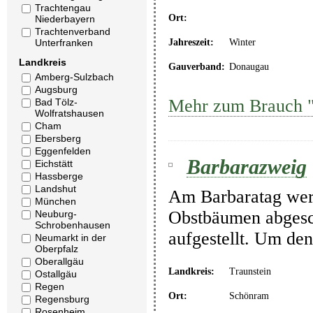
Trachtengau
Ort:
Niederbayern
Trachtenverband
Jahreszeit:
Winter
Unterfranken
Landkreis
Gauverband:
Donaugau
Amberg-Sulzbach
Augsburg
Mehr zum Brauch 
Bad Tölz-
Wolfratshausen
Cham
Ebersberg
Eggenfelden
Barbarazweig
Eichstätt
Hassberge
Landshut
Am Barbaratag wer
München
Obstbäumen abgesc
Neuburg-
Schrobenhausen
aufgestellt. Um den
Neumarkt in der
Oberpfalz
Oberallgäu
Landkreis:
Traunstein
Ostallgäu
Regen
Ort:
Schönram
Regensburg
Rosenheim