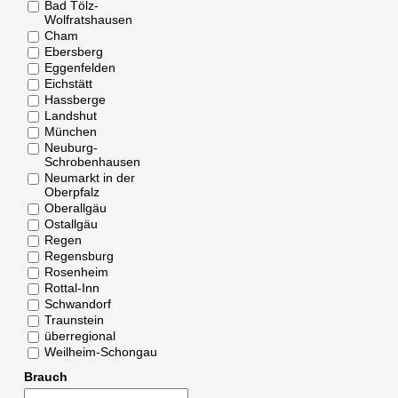
Bad Tölz-
Wolfratshausen
Cham
Ebersberg
Eggenfelden
Eichstätt
Hassberge
Landshut
München
Neuburg-
Schrobenhausen
Neumarkt in der
Oberpfalz
Oberallgäu
Ostallgäu
Regen
Regensburg
Rosenheim
Rottal-Inn
Schwandorf
Traunstein
überregional
Weilheim-Schongau
Brauch