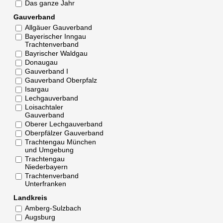
Das ganze Jahr
Gauverband
Allgäuer Gauverband
Bayerischer Inngau
Trachtenverband
Bayrischer Waldgau
Donaugau
Gauverband I
Gauverband Oberpfalz
Isargau
Lechgauverband
Loisachtaler
Gauverband
Oberer Lechgauverband
Oberpfälzer Gauverband
Trachtengau München
und Umgebung
Trachtengau
Niederbayern
Trachtenverband
Unterfranken
Landkreis
Amberg-Sulzbach
Augsburg