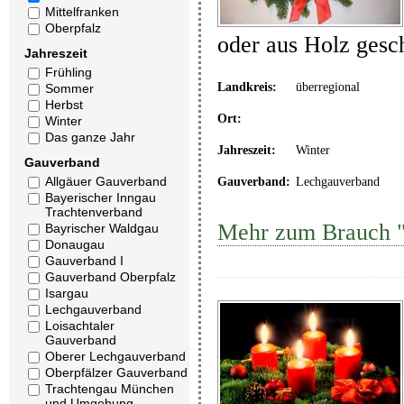
Mittelfranken
Oberpfalz
oder aus Holz gesc
Jahreszeit
Frühling
Landkreis:
überregional
Sommer
Herbst
Ort:
Winter
Das ganze Jahr
Jahreszeit:
Winter
Gauverband
Allgäuer Gauverband
Gauverband:
Lechgauverband
Bayerischer Inngau
Trachtenverband
Mehr zum Brauch "
Bayrischer Waldgau
Donaugau
Gauverband I
Gauverband Oberpfalz
Isargau
Lechgauverband
Loisachtaler
Gauverband
Oberer Lechgauverband
Oberpfälzer Gauverband
Trachtengau München
und Umgebung