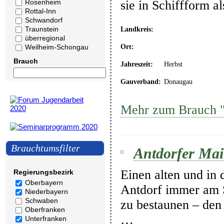
Rosenheim
sie in Schiffform a
Rottal-Inn
Schwandorf
Traunstein
Landkreis:
überregional
Ort:
Weilheim-Schongau
Brauch
Jahreszeit:
Herbst
Gauverband:
Donaugau
Mehr zum Brauch "A
Brauchtumsfilter
Antdorfer Mai
Einen alten und in 
Regierungsbezirk
Oberbayern
Antdorf immer am 
Niederbayern
Schwaben
zu bestaunen – den
Oberfranken
…
Unterfranken