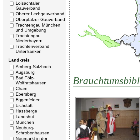
Loisachtaler
Gauverband
Oberer Lechgauverband
Oberpfälzer Gauverband
Trachtengau München
und Umgebung
Trachtengau
Niederbayern
Trachtenverband
Unterfranken
Landkreis
Amberg-Sulzbach
Augsburg
Brauchtumsbibl
Bad Tölz-
Wolfratshausen
Cham
Ebersberg
Eggenfelden
Eichstätt
Hassberge
Landshut
München
Neuburg-
Schrobenhausen
Neumarkt in der