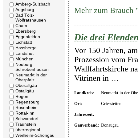
Amberg-Sulzbach
Mehr zum Brauch "
Augsburg
Bad Tölz-
Wolfratshausen
Cham
Ebersberg
Die drei Elenden
Eggenfelden
Eichstätt
Hassberge
Vor 150 Jahren, am 
Landshut
Prozession vom Fran
München
Neuburg-
Wallfahrtskirche na
Schrobenhausen
Neumarkt in der
Vitrinen in …
Oberpfalz
Oberallgäu
Ostallgäu
Landkreis:
Neumarkt in der Obe
Regen
Regensburg
Ort:
Griesstetten
Rosenheim
Rottal-Inn
Jahreszeit:
Schwandorf
Traunstein
Gauverband:
Donaugau
überregional
Weilheim-Schongau