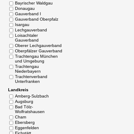
Bayrischer Waldgau
Donaugau
Gauverband I
Gauverband Oberpfalz
Isargau
Lechgauverband
Loisachtaler
Gauverband
Oberer Lechgauverband
Oberpfälzer Gauverband
Trachtengau München
und Umgebung
Trachtengau
Niederbayern
Trachtenverband
Unterfranken
Landkreis
Amberg-Sulzbach
Augsburg
Bad Tölz-
Wolfratshausen
Cham
Ebersberg
Eggenfelden
Eichstätt