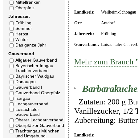
Mittelfranken
Oberpfalz
Landkreis:
Weilheim-Schongau
Jahreszeit
Frühling
Ort:
Antdorf
Sommer
Jahreszeit:
Frühling
Herbst
Winter
Gauverband:
Loisachtaler Gauver
Das ganze Jahr
Gauverband
Mehr zum Brauch "
Allgäuer Gauverband
Bayerischer Inngau
Trachtenverband
Bayrischer Waldgau
Donaugau
Barbarakuche
Gauverband I
Gauverband Oberpfalz
Isargau
Zutaten: 200 g Butt
Lechgauverband
Vanillezucker, 1/2
Loisachtaler
Gauverband
Zubereitung: Butte
Oberer Lechgauverband
Oberpfälzer Gauverband
Trachtengau München
Landkreis:
und Umgebung