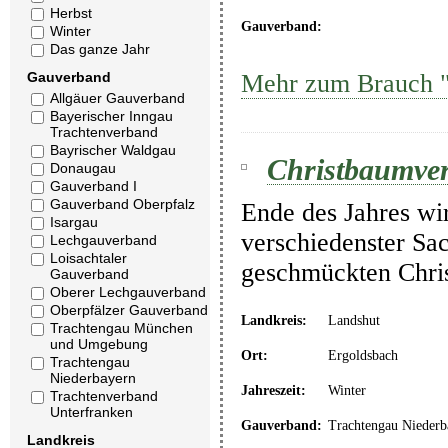
Herbst
Gauverband:
Winter
Das ganze Jahr
Mehr zum Brauch "C
Gauverband
Allgäuer Gauverband
Bayerischer Inngau
Trachtenverband
Bayrischer Waldgau
Christbaumver
Donaugau
Gauverband I
Gauverband Oberpfalz
Ende des Jahres wi
Isargau
verschiedenster Sa
Lechgauverband
Loisachtaler
geschmückten Chris
Gauverband
Oberer Lechgauverband
Oberpfälzer Gauverband
Landkreis:
Landshut
Trachtengau München
und Umgebung
Ort:
Ergoldsbach
Trachtengau
Niederbayern
Jahreszeit:
Winter
Trachtenverband
Unterfranken
Gauverband:
Trachtengau Niederb
Landkreis