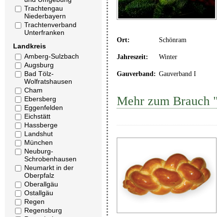
Trachtengau
Niederbayern
Trachtenverband
Unterfranken
Ort:
Schönram
Landkreis
Amberg-Sulzbach
Jahreszeit:
Winter
Augsburg
Bad Tölz-
Gauverband:
Gauverband I
Wolfratshausen
Cham
Mehr zum Brauch "
Ebersberg
Eggenfelden
Eichstätt
Hassberge
Landshut
München
Neuburg-
Schrobenhausen
Neumarkt in der
Oberpfalz
Oberallgäu
Ostallgäu
Regen
Regensburg