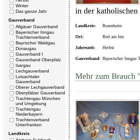
Herbst
Winter
in der katholische
Das ganze Jahr
Gauverband
Landkreis:
Rosenheim
Allgäuer Gauverband
Bayerischer Inngau
Ort:
Rott am Inn
Trachtenverband
Bayrischer Waldgau
Jahreszeit:
Herbst
Donaugau
Gauverband I
Gauverband:
Bayerischer Inngau 
Gauverband Oberpfalz
Isargau
Lechgauverband
Mehr zum Brauch "
Loisachtaler
Gauverband
Oberer Lechgauverband
Oberpfälzer Gauverband
Trachtengau München
und Umgebung
Trachtengau
Niederbayern
Trachtenverband
Unterfranken
Landkreis