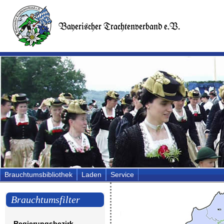
Brauchtumsbibliothek
Laden
Service
Brauchtumsfilter
Regierungsbezirk