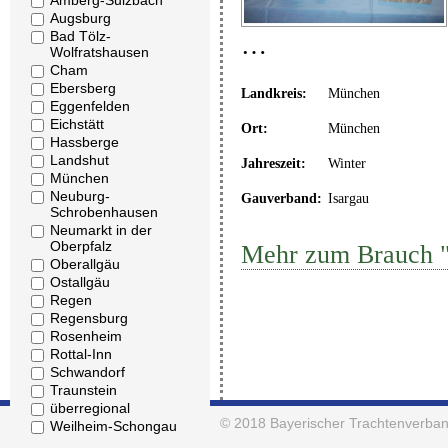
Amberg-Sulzbach
Augsburg
Bad Tölz-
…
Wolfratshausen
Cham
Ebersberg
Landkreis:
München
Eggenfelden
Eichstätt
Ort:
München
Hassberge
Landshut
Jahreszeit:
Winter
München
Neuburg-
Gauverband:
Isargau
Schrobenhausen
Neumarkt in der
Oberpfalz
Mehr zum Brauch "
Oberallgäu
Ostallgäu
Regen
Regensburg
Rosenheim
Rottal-Inn
Schwandorf
Traunstein
überregional
© 2018
Bayerischer Trachtenverban
Weilheim-Schongau