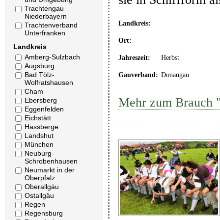
Trachtengau
Niederbayern
Landkreis:
Trachtenverband
Unterfranken
Ort:
Landkreis
Amberg-Sulzbach
Jahreszeit:
Herbst
Augsburg
Bad Tölz-
Gauverband:
Donaugau
Wolfratshausen
Cham
Mehr zum Brauch "A
Ebersberg
Eggenfelden
Eichstätt
Hassberge
Landshut
München
Neuburg-
Schrobenhausen
Neumarkt in der
Oberpfalz
Oberallgäu
Ostallgäu
Regen
Regensburg