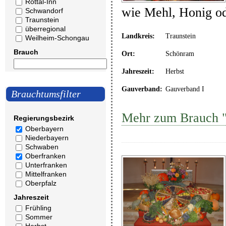
Rottal-Inn
wie Mehl, Honig o
Schwandorf
Traunstein
überregional
Landkreis:
Traunstein
Weilheim-Schongau
Brauch
Ort:
Schönram
Jahreszeit:
Herbst
Gauverband:
Gauverband I
Brauchtumsfilter
Mehr zum Brauch "
Regierungsbezirk
Oberbayern
Niederbayern
Schwaben
Oberfranken
Unterfranken
Mittelfranken
Oberpfalz
Jahreszeit
Frühling
Sommer