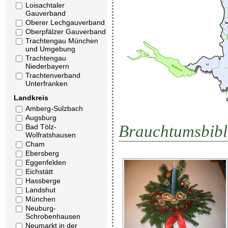
Loisachtaler
Gauverband
Oberer Lechgauverband
Oberpfälzer Gauverband
Trachtengau München
und Umgebung
Trachtengau
Niederbayern
Trachtenverband
Unterfranken
Landkreis
Amberg-Sulzbach
Augsburg
Brauchtumsbibl
Bad Tölz-
Wolfratshausen
Cham
Ebersberg
Eggenfelden
Eichstätt
Hassberge
Landshut
München
Neuburg-
Schrobenhausen
Neumarkt in der