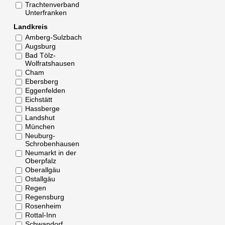
Trachtenverband
Unterfranken
Landkreis
Amberg-Sulzbach
Augsburg
Bad Tölz-
Wolfratshausen
Cham
Ebersberg
Eggenfelden
Eichstätt
Hassberge
Landshut
München
Neuburg-
Schrobenhausen
Neumarkt in der
Oberpfalz
Oberallgäu
Ostallgäu
Regen
Regensburg
Rosenheim
Rottal-Inn
Schwandorf