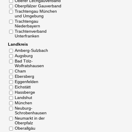
Oberer Lechgauverband
Oberpfälzer Gauverband
Trachtengau München
und Umgebung
Trachtengau
Niederbayern
Trachtenverband
Unterfranken
Landkreis
Amberg-Sulzbach
Augsburg
Bad Tölz-
Wolfratshausen
Cham
Ebersberg
Eggenfelden
Eichstätt
Hassberge
Landshut
München
Neuburg-
Schrobenhausen
Neumarkt in der
Oberpfalz
Oberallgäu