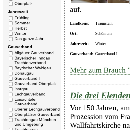
Oberpfalz
auf.
Jahreszeit
Frühling
Sommer
Landkreis:
Traunstein
Herbst
Winter
Ort:
Schönram
Das ganze Jahr
Jahreszeit:
Winter
Gauverband
Allgäuer Gauverband
Gauverband:
Gauverband I
Bayerischer Inngau
Trachtenverband
Bayrischer Waldgau
Mehr zum Brauch 
Donaugau
Gauverband I
Gauverband Oberpfalz
Isargau
Die drei Elenden
Lechgauverband
Loisachtaler
Gauverband
Vor 150 Jahren, am 
Oberer Lechgauverband
Oberpfälzer Gauverband
Prozession vom Fran
Trachtengau München
Wallfahrtskirche na
und Umgebung
Trachtengau