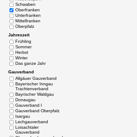
Schwaben
Oberfranken
Unterfranken
Mittelfranken
Oberpfalz
Jahreszeit
Frühling
Sommer
Herbst
Winter
Das ganze Jahr
Gauverband
Allgäuer Gauverband
Bayerischer Inngau
Trachtenverband
Bayrischer Waldgau
Donaugau
Gauverband I
Gauverband Oberpfalz
Isargau
Lechgauverband
Loisachtaler
Gauverband