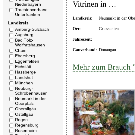
Vitrinen in …
Niederbayern
Trachtenverband
Unterfranken
Landkreis:
Neumarkt in der Obe
Landkreis
Ort:
Griesstetten
Amberg-Sulzbach
Augsburg
Jahreszeit:
Bad Tölz-
Wolfratshausen
Gauverband:
Donaugau
Cham
Ebersberg
Eggenfelden
Mehr zum Brauch "
Eichstätt
Hassberge
Landshut
München
Neuburg-
Schrobenhausen
Neumarkt in der
Oberpfalz
Oberallgäu
Ostallgäu
Regen
Regensburg
Rosenheim