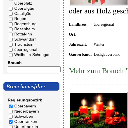
Oberpfalz
Oberallgäu
oder aus Holz gesc
Ostallgäu
Regen
Regensburg
Landkreis:
überregional
Rosenheim
Rottal-Inn
Ort:
Schwandorf
Traunstein
Jahreszeit:
Winter
überregional
Weilheim-Schongau
Gauverband:
Lechgauverband
Brauch
Mehr zum Brauch "
Brauchtumsfilter
Regierungsbezirk
Oberbayern
Niederbayern
Schwaben
Oberfranken
Unterfranken