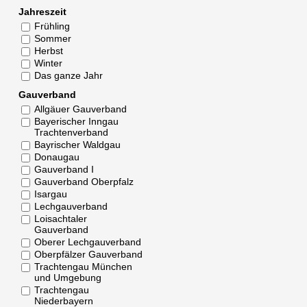
Jahreszeit
Frühling
Sommer
Herbst
Winter
Das ganze Jahr
Gauverband
Allgäuer Gauverband
Bayerischer Inngau
Trachtenverband
Bayrischer Waldgau
Donaugau
Gauverband I
Gauverband Oberpfalz
Isargau
Lechgauverband
Loisachtaler
Gauverband
Oberer Lechgauverband
Oberpfälzer Gauverband
Trachtengau München
und Umgebung
Trachtengau
Niederbayern