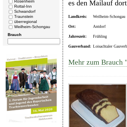
Rosenheim
es den Mailauf dor
Rottal-Inn
Schwandorf
Traunstein
Landkreis:
Weilheim-Schongau
überregional
Ort:
Antdorf
Weilheim-Schongau
Brauch
Jahreszeit:
Frühling
Gauverband:
Loisachtaler Gauver
Mehr zum Brauch "