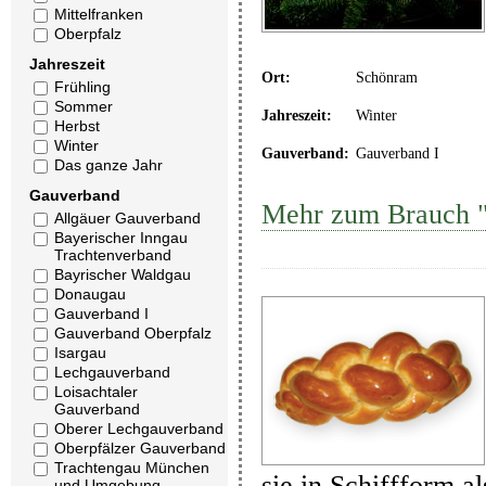
Mittelfranken
Oberpfalz
Jahreszeit
Ort:
Schönram
Frühling
Sommer
Jahreszeit:
Winter
Herbst
Winter
Gauverband:
Gauverband I
Das ganze Jahr
Gauverband
Mehr zum Brauch "
Allgäuer Gauverband
Bayerischer Inngau
Trachtenverband
Bayrischer Waldgau
Donaugau
Gauverband I
Gauverband Oberpfalz
Isargau
Lechgauverband
Loisachtaler
Gauverband
Oberer Lechgauverband
Oberpfälzer Gauverband
Trachtengau München
sie in Schiffform a
und Umgebung