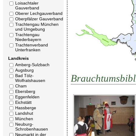
Loisachtaler
Gauverband
Oberer Lechgauverband
Oberpfälzer Gauverband
Trachtengau München
und Umgebung
Trachtengau
Niederbayern
Trachtenverband
Unterfranken
Landkreis
Amberg-Sulzbach
Augsburg
Brauchtumsbibl
Bad Tölz-
Wolfratshausen
Cham
Ebersberg
Eggenfelden
Eichstätt
Hassberge
Landshut
München
Neuburg-
Schrobenhausen
Neumarkt in der