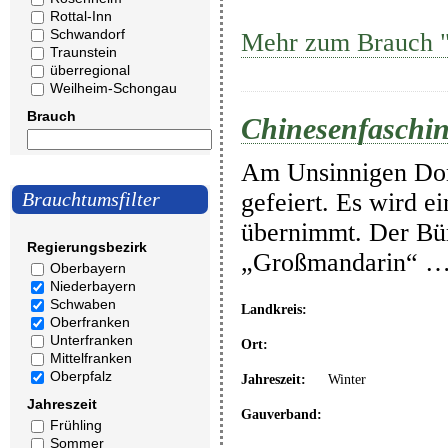
Rottal-Inn
Schwandorf
Mehr zum Brauch "C
Traunstein
überregional
Weilheim-Schongau
Brauch
Chinesenfasching
Am Unsinnigen Donn
gefeiert. Es wird e
Brauchtumsfilter
übernimmt. Der Bür
Regierungsbezirk
„Großmandarin“ 
Oberbayern
Niederbayern
Schwaben
Landkreis:
Oberfranken
Unterfranken
Ort:
Mittelfranken
Oberpfalz
Jahreszeit:
Winter
Jahreszeit
Gauverband:
Frühling
Sommer