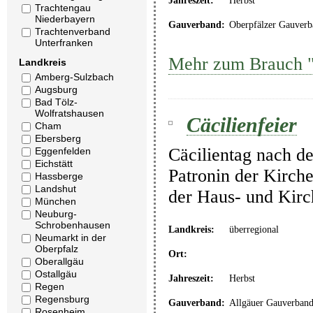
Jahreszeit:
Herbst
Trachtengau
Niederbayern
Gauverband:
Oberpfälzer Gauverb
Trachtenverband
Unterfranken
Mehr zum Brauch "
Landkreis
Amberg-Sulzbach
Augsburg
Bad Tölz-
Wolfratshausen
Cäcilienfeier
Cham
Ebersberg
Cäcilientag nach de
Eggenfelden
Eichstätt
Patronin der Kirche
Hassberge
Landshut
der Haus- und Kir
München
Neuburg-
Schrobenhausen
Landkreis:
überregional
Neumarkt in der
Oberpfalz
Ort:
Oberallgäu
Ostallgäu
Jahreszeit:
Herbst
Regen
Regensburg
Gauverband:
Allgäuer Gauverban
Rosenheim