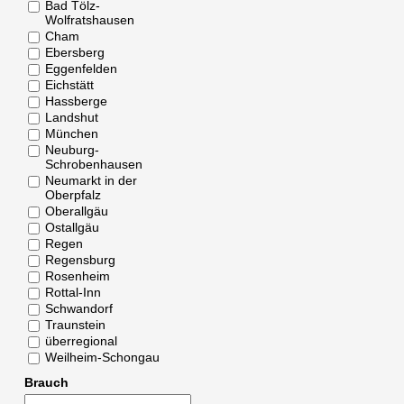
Bad Tölz-
Wolfratshausen
Cham
Ebersberg
Eggenfelden
Eichstätt
Hassberge
Landshut
München
Neuburg-
Schrobenhausen
Neumarkt in der
Oberpfalz
Oberallgäu
Ostallgäu
Regen
Regensburg
Rosenheim
Rottal-Inn
Schwandorf
Traunstein
überregional
Weilheim-Schongau
Brauch