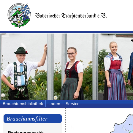
Brauchtumsbibliothek
Laden
Service
Brauchtumsfilter
Regierungsbezirk