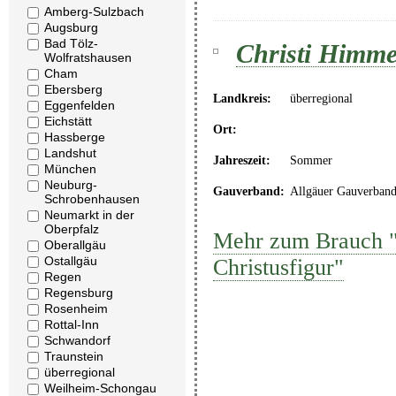
Amberg-Sulzbach
Augsburg
Bad Tölz-
Christi Himmel
Wolfratshausen
Cham
Ebersberg
Landkreis:
überregional
Eggenfelden
Eichstätt
Ort:
Hassberge
Landshut
Jahreszeit:
Sommer
München
Neuburg-
Gauverband:
Allgäuer Gauverban
Schrobenhausen
Neumarkt in der
Oberpfalz
Mehr zum Brauch "C
Oberallgäu
Ostallgäu
Christusfigur"
Regen
Regensburg
Rosenheim
Rottal-Inn
Schwandorf
Traunstein
überregional
Weilheim-Schongau