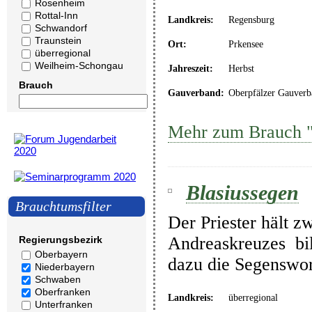
Rosenheim
Rottal-Inn
Landkreis:
Regensburg
Schwandorf
Traunstein
Ort:
Prkensee
überregional
Weilheim-Schongau
Jahreszeit:
Herbst
Brauch
Gauverband:
Oberpfälzer Gauverb
Mehr zum Brauch "
Blasiussegen
Brauchtumsfilter
Der Priester hält z
Andreaskreuzes bil
Regierungsbezirk
Oberbayern
dazu die Segenswor
Niederbayern
Schwaben
Oberfranken
Landkreis:
überregional
Unterfranken