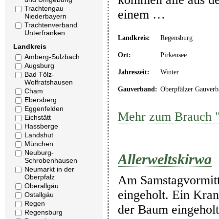
Trachtengau
einem …
Niederbayern
Trachtenverband
Unterfranken
Landkreis:
Regensburg
Landkreis
Ort:
Pirkensee
Amberg-Sulzbach
Augsburg
Jahreszeit:
Winter
Bad Tölz-
Wolfratshausen
Gauverband:
Oberpfälzer Gauverb
Cham
Ebersberg
Eggenfelden
Mehr zum Brauch "
Eichstätt
Hassberge
Landshut
München
Neuburg-
Allerweltskirwa
Schrobenhausen
Neumarkt in der
Oberpfalz
Am Samstagvormitta
Oberallgäu
eingeholt. Ein Kra
Ostallgäu
Regen
der Baum eingeholt
Regensburg