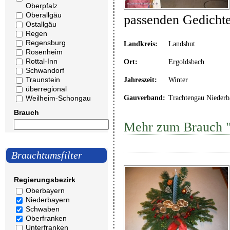
Oberpfalz
Oberallgäu
passenden Gedicht
Ostallgäu
Regen
Regensburg
Landkreis:
Landshut
Rosenheim
Rottal-Inn
Ort:
Ergoldsbach
Schwandorf
Traunstein
Jahreszeit:
Winter
überregional
Weilheim-Schongau
Gauverband:
Trachtengau Niederb
Brauch
Mehr zum Brauch "
Brauchtumsfilter
Regierungsbezirk
Oberbayern
Niederbayern
Schwaben
Oberfranken
Unterfranken