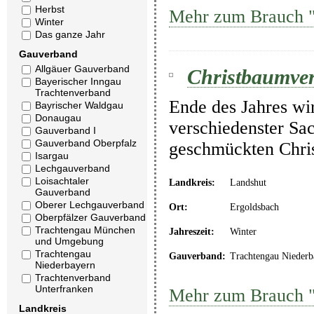
Herbst
Mehr zum Brauch "C
Winter
Das ganze Jahr
Gauverband
Allgäuer Gauverband
Christbaumver
Bayerischer Inngau
Trachtenverband
Ende des Jahres wi
Bayrischer Waldgau
Donaugau
verschiedenster Sa
Gauverband I
Gauverband Oberpfalz
geschmückten Chris
Isargau
Lechgauverband
Loisachtaler
Landkreis:
Landshut
Gauverband
Oberer Lechgauverband
Ort:
Ergoldsbach
Oberpfälzer Gauverband
Trachtengau München
Jahreszeit:
Winter
und Umgebung
Trachtengau
Gauverband:
Trachtengau Niederb
Niederbayern
Trachtenverband
Unterfranken
Mehr zum Brauch "
Landkreis