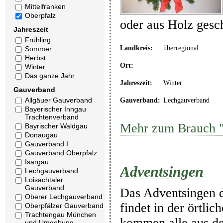
Mittelfranken
Oberpfalz
oder aus Holz gesc
Jahreszeit
Frühling
Landkreis:
überregional
Sommer
Herbst
Ort:
Winter
Das ganze Jahr
Jahreszeit:
Winter
Gauverband
Allgäuer Gauverband
Gauverband:
Lechgauverband
Bayerischer Inngau
Trachtenverband
Mehr zum Brauch "
Bayrischer Waldgau
Donaugau
Gauverband I
Gauverband Oberpfalz
Isargau
Adventsingen
Lechgauverband
Loisachtaler
Gauverband
Das Adventsingen d
Oberer Lechgauverband
findet in der örtli
Oberpfälzer Gauverband
Trachtengau München
kommen alle aus d
und Umgebung