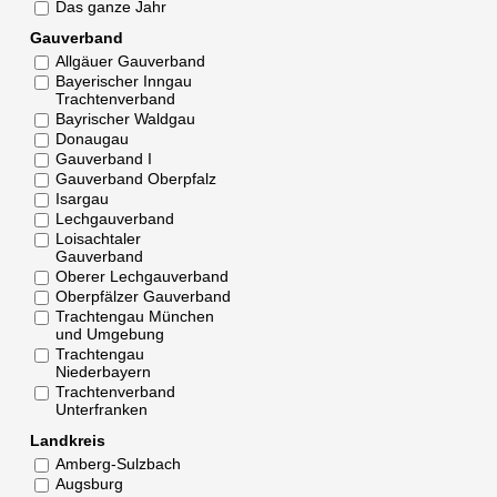
Das ganze Jahr
Gauverband
Allgäuer Gauverband
Bayerischer Inngau
Trachtenverband
Bayrischer Waldgau
Donaugau
Gauverband I
Gauverband Oberpfalz
Isargau
Lechgauverband
Loisachtaler
Gauverband
Oberer Lechgauverband
Oberpfälzer Gauverband
Trachtengau München
und Umgebung
Trachtengau
Niederbayern
Trachtenverband
Unterfranken
Landkreis
Amberg-Sulzbach
Augsburg