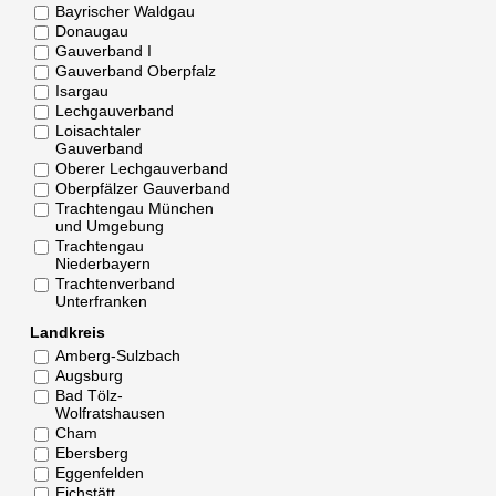
Bayrischer Waldgau
Donaugau
Gauverband I
Gauverband Oberpfalz
Isargau
Lechgauverband
Loisachtaler
Gauverband
Oberer Lechgauverband
Oberpfälzer Gauverband
Trachtengau München
und Umgebung
Trachtengau
Niederbayern
Trachtenverband
Unterfranken
Landkreis
Amberg-Sulzbach
Augsburg
Bad Tölz-
Wolfratshausen
Cham
Ebersberg
Eggenfelden
Eichstätt