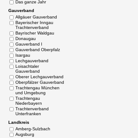
Das ganze Jahr
Gauverband
Allgäuer Gauverband
Bayerischer Inngau
Trachtenverband
Bayrischer Waldgau
Donaugau
Gauverband I
Gauverband Oberpfalz
Isargau
Lechgauverband
Loisachtaler
Gauverband
Oberer Lechgauverband
Oberpfälzer Gauverband
Trachtengau München
und Umgebung
Trachtengau
Niederbayern
Trachtenverband
Unterfranken
Landkreis
Amberg-Sulzbach
Augsburg