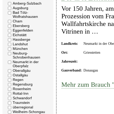
Amberg-Sulzbach
Vor 150 Jahren, am 
Augsburg
Bad Tölz-
Prozession vom Fran
Wolfratshausen
Cham
Wallfahrtskirche na
Ebersberg
Vitrinen in …
Eggenfelden
Eichstätt
Hassberge
Landkreis:
Neumarkt in der Obe
Landshut
München
Ort:
Griesstetten
Neuburg-
Schrobenhausen
Jahreszeit:
Neumarkt in der
Oberpfalz
Gauverband:
Donaugau
Oberallgäu
Ostallgäu
Regen
Mehr zum Brauch "
Regensburg
Rosenheim
Rottal-Inn
Schwandorf
Traunstein
überregional
Weilheim-Schongau