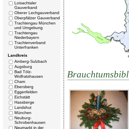
Loisachtaler
Gauverband
Oberer Lechgauverband
Oberpfälzer Gauverband
Trachtengau München
und Umgebung
Trachtengau
Niederbayern
Trachtenverband
Unterfranken
Landkreis
Amberg-Sulzbach
Augsburg
Brauchtumsbibl
Bad Tölz-
Wolfratshausen
Cham
Ebersberg
Eggenfelden
Eichstätt
Hassberge
Landshut
München
Neuburg-
Schrobenhausen
Neumarkt in der