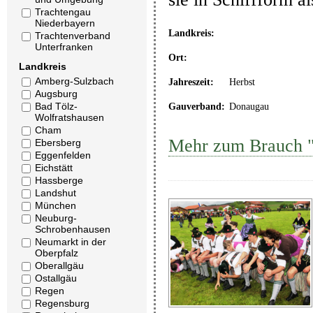
Trachtengau
Niederbayern
Landkreis:
Trachtenverband
Unterfranken
Ort:
Landkreis
Amberg-Sulzbach
Jahreszeit:
Herbst
Augsburg
Bad Tölz-
Gauverband:
Donaugau
Wolfratshausen
Cham
Mehr zum Brauch "A
Ebersberg
Eggenfelden
Eichstätt
Hassberge
Landshut
München
Neuburg-
Schrobenhausen
Neumarkt in der
Oberpfalz
Oberallgäu
Ostallgäu
Regen
Regensburg