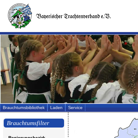
Brauchtumsbibliothek
Laden
Service
Brauchtumsfilter
Regierungsbezirk