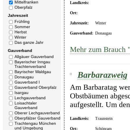
Mittelfranken
Landkreis:
Oberpfalz
Ort:
Jahreszeit
Frühling
Jahreszeit:
Winter
Sommer
Herbst
Gauverband:
Donaugau
Winter
Das ganze Jahr
Mehr zum Brauch 
Gauverband
Allgäuer Gauverband
Bayerischer Inngau
Trachtenverband
Bayrischer Waldgau
Barbarazweig
Donaugau
Gauverband I
Am Barbaratag wer
Gauverband Oberpfalz
Isargau
Obstbäumen abgesc
Lechgauverband
aufgestellt. Um den
Loisachtaler
Gauverband
Oberer Lechgauverband
Oberpfälzer Gauverband
Landkreis:
Traunstein
Trachtengau München
und Umgebung
Ort:
Schönram