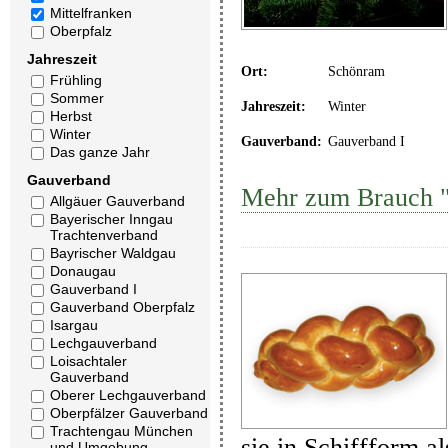
Mittelfranken
Oberpfalz
Jahreszeit
Ort:
Schönram
Frühling
Sommer
Jahreszeit:
Winter
Herbst
Winter
Gauverband:
Gauverband I
Das ganze Jahr
Gauverband
Mehr zum Brauch "
Allgäuer Gauverband
Bayerischer Inngau
Trachtenverband
Bayrischer Waldgau
Donaugau
Gauverband I
Gauverband Oberpfalz
Isargau
Lechgauverband
Loisachtaler
Gauverband
Oberer Lechgauverband
Oberpfälzer Gauverband
Trachtengau München
sie in Schiffform a
und Umgebung