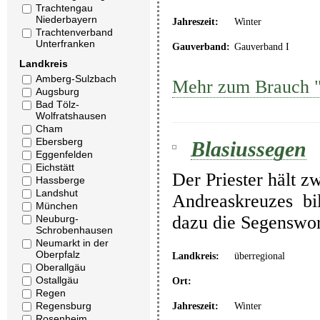
Trachtengau
Niederbayern
Jahreszeit:
Winter
Trachtenverband
Unterfranken
Gauverband:
Gauverband I
Landkreis
Amberg-Sulzbach
Mehr zum Brauch 
Augsburg
Bad Tölz-
Wolfratshausen
Cham
Ebersberg
Blasiussegen
Eggenfelden
Eichstätt
Der Priester hält z
Hassberge
Landshut
Andreaskreuzes bil
München
dazu die Segenswor
Neuburg-
Schrobenhausen
Neumarkt in der
Oberpfalz
Landkreis:
überregional
Oberallgäu
Ostallgäu
Ort:
Regen
Regensburg
Jahreszeit:
Winter
Rosenheim