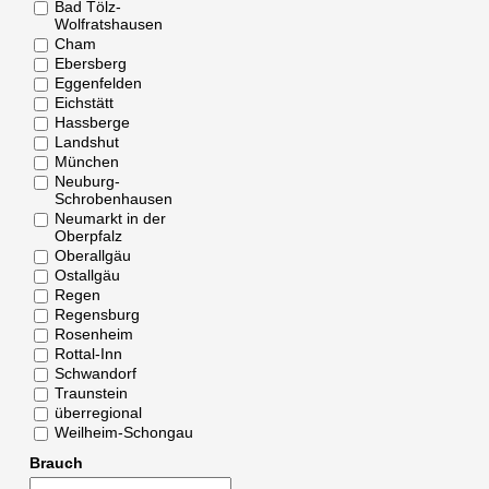
Bad Tölz-
Wolfratshausen
Cham
Ebersberg
Eggenfelden
Eichstätt
Hassberge
Landshut
München
Neuburg-
Schrobenhausen
Neumarkt in der
Oberpfalz
Oberallgäu
Ostallgäu
Regen
Regensburg
Rosenheim
Rottal-Inn
Schwandorf
Traunstein
überregional
Weilheim-Schongau
Brauch