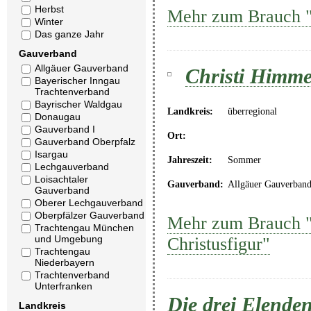
Herbst
Mehr zum Brauch "C
Winter
Das ganze Jahr
Gauverband
Allgäuer Gauverband
Christi Himmel
Bayerischer Inngau
Trachtenverband
Bayrischer Waldgau
Landkreis:
überregional
Donaugau
Gauverband I
Ort:
Gauverband Oberpfalz
Isargau
Jahreszeit:
Sommer
Lechgauverband
Loisachtaler
Gauverband:
Allgäuer Gauverban
Gauverband
Oberer Lechgauverband
Oberpfälzer Gauverband
Mehr zum Brauch "C
Trachtengau München
und Umgebung
Christusfigur"
Trachtengau
Niederbayern
Trachtenverband
Unterfranken
Die drei Elenden
Landkreis