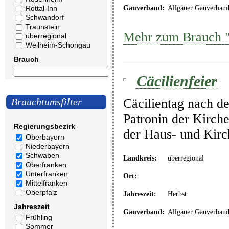
Rottal-Inn
Gauverband:
Allgäuer Gauverban
Schwandorf
Traunstein
Mehr zum Brauch "
überregional
Weilheim-Schongau
Brauch
Cäcilienfeier
Cäcilientag nach de
Brauchtumsfilter
Patronin der Kirche
Regierungsbezirk
der Haus- und Kir
Oberbayern
Niederbayern
Schwaben
Landkreis:
überregional
Oberfranken
Unterfranken
Ort:
Mittelfranken
Oberpfalz
Jahreszeit:
Herbst
Jahreszeit
Gauverband:
Allgäuer Gauverban
Frühling
Sommer