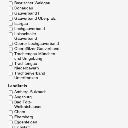
Bayrischer Waldgau
Donaugau
Gauverband I
Gauverband Oberpfalz
Isargau
Lechgauverband
Loisachtaler
Gauverband
Oberer Lechgauverband
Oberpfälzer Gauverband
Trachtengau München
und Umgebung
Trachtengau
Niederbayern
Trachtenverband
Unterfranken
Landkreis
Amberg-Sulzbach
Augsburg
Bad Tölz-
Wolfratshausen
Cham
Ebersberg
Eggenfelden
Eichstätt