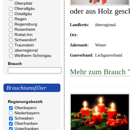
Oberpfalz
Oberallgäu
oder aus Holz gesc
Ostallgäu
Regen
Regensburg
Landkreis:
überregional
Rosenheim
Rottal-Inn
Ort:
Schwandorf
Traunstein
Jahreszeit:
Winter
überregional
Weilheim-Schongau
Gauverband:
Lechgauverband
Brauch
Mehr zum Brauch "
Brauchtumsfilter
Regierungsbezirk
Oberbayern
Niederbayern
Schwaben
Oberfranken
Unterfranken